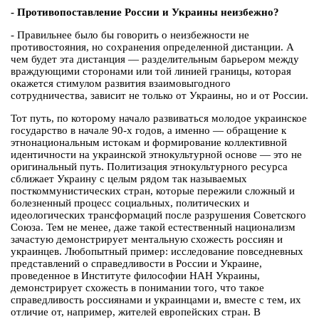
- Противопоставление России и Украины неизбежно?
- Правильнее было бы говорить о неизбежности не
противостояния, но сохранения определенной дистанции. А
чем будет эта дистанция — разделительным барьером между
враждующими сторонами или той линией границы, которая
окажется стимулом развития взаимовыгодного
сотрудничества, зависит не только от Украины, но и от России.
Тот путь, по которому начало развиваться молодое украинское
государство в начале 90-х годов, а именно — обращение к
этнонациональным истокам и формирование коллективной
идентичности на украинской этнокультурной основе — это не
оригинальный путь. Политизация этнокультурного ресурса
сближает Украину с целым рядом так называемых
посткоммунистических стран, которые пережили сложный и
болезненный процесс социальных, политических и
идеологических трансформаций после разрушения Советского
Союза. Тем не менее, даже такой естественный национализм
зачастую демонстрирует ментальную схожесть россиян и
украинцев. Любопытный пример: исследование повседневных
представлений о справедливости в России и Украине,
проведенное в Институте философии НАН Украины,
демонстрирует схожесть в понимании того, что такое
справедливость россиянами и украинцами и, вместе с тем, их
отличие от, например, жителей европейских стран. В