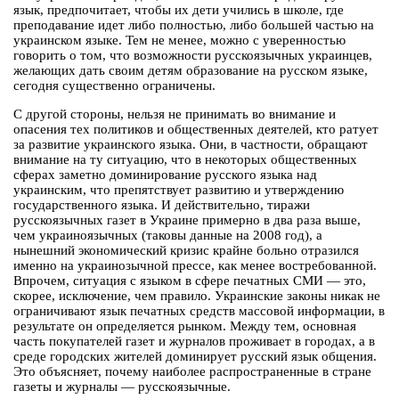
язык, предпочитает, чтобы их дети учились в школе, где
преподавание идет либо полностью, либо большей частью на
украинском языке. Тем не менее, можно с уверенностью
говорить о том, что возможности русскоязычных украинцев,
желающих дать своим детям образование на русском языке,
сегодня существенно ограничены.
С другой стороны, нельзя не принимать во внимание и
опасения тех политиков и общественных деятелей, кто ратует
за развитие украинского языка. Они, в частности, обращают
внимание на ту ситуацию, что в некоторых общественных
сферах заметно доминирование русского языка над
украинским, что препятствует развитию и утверждению
государственного языка. И действительно, тиражи
русскоязычных газет в Украине примерно в два раза выше,
чем украиноязычных (таковы данные на 2008 год), а
нынешний экономический кризис крайне больно отразился
именно на украинозычной прессе, как менее востребованной.
Впрочем, ситуация с языком в сфере печатных СМИ — это,
скорее, исключение, чем правило. Украинские законы никак не
ограничивают язык печатных средств массовой информации, в
результате он определяется рынком. Между тем, основная
часть покупателей газет и журналов проживает в городах, а в
среде городских жителей доминирует русский язык общения.
Это объясняет, почему наиболее распространенные в стране
газеты и журналы — русскоязычные.