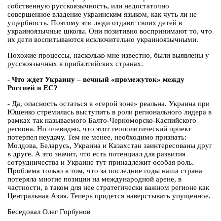
собственную русскоязычность, или недостаточно
совершенное владение украинским языком, как чуть ли не
ущербность. Поэтому эти люди отдают своих детей в
украиноязычные школы. Они позитивно воспринимают то, что
их дети воспитываются исключительно украиноязычными.
Похожие процессы, насколько мне известно, были выявлены у
русскоязычных в прибалтийских странах.
- Что ждет Украину – вечный «промежуток» между
Россией и ЕС?
- Да, опасность остаться в «серой зоне» реальна. Украина при
Ющенко стремилась выступить в роли регионального лидера в
рамках так называемого Балто-Черноморско-Каспийского
региона. Но очевидно, что этот геополитический проект
потерпел неудачу. Тем не менее, необходимо признать:
Молдова, Беларусь, Украина и Казахстан заинтересованы друг
в друге. А это значит, что есть потенциал для развития
сотрудничества и Украине тут принадлежит особая роль.
Проблема только в том, что за последние годы наша страна
потеряла многие позиции на международной арене, в
частности, в таком для нее стратегически важном регионе как
Центральная Азия. Теперь придется наверстывать упущенное.
Беседовал Олег Горбунов