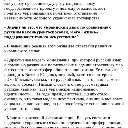
как угрозу суверенитету, угрозу национальному
государственному проекту и поэтому отождествляют
политику украинизации с политикой отстаивания
независимости молодого украинского государства.
- Значит ли это, что украинский язык по сравнению с
русским неконкурентоспособен, и его «жизнь»
поддерживают только искусственно?
- В нынешних реалиях возможны две стратегии развития
украинского языка:
- Директивная модель моноязычия, при которой русский язык
с помощью различных политических и административных мер
вытесняется из всех сфер общественной жизни. Ее пытался
проводить Виктор Ющенко, который, кажется в интервью
«Эхо Москвы», сказал, что русский язык — это язык «самого
великого соседа». Иными словами, он не рассматривал
русский язык как часть украинской национальной
идентичности… За годы президентства Ющенко стало
очевидно, что такая модель неэффективна, она лишь вызывает
социальное напряжение, но не способствует усилению позиций
украинского языка;
- Модель позитивной дискриминации. Ее суть состоит в
наделении украинского языка определенными преференциями,
которые бы обеспечили его развитие, усилили бы его позиции