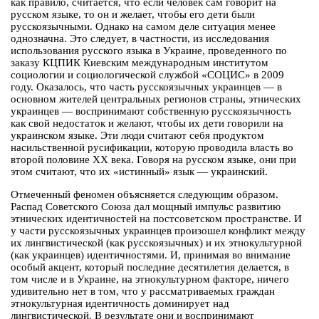
как правило, считается, что если человек сам говорит на
русском языке, то он и желает, чтобы его дети были
русскоязычными. Однако на самом деле ситуация менее
однозначна. Это следует, в частности, из исследования
использования русского языка в Украине, проведенного по
заказу КЦПИК Киевским международным институтом
социологии и социологической службой «СОЦИС» в 2009
году. Оказалось, что часть русскоязычных украинцев — в
основном жителей центральных регионов страны, этнических
украинцев — воспринимают собственную русскоязычность
как свой недостаток и желают, чтобы их дети говорили на
украинском языке. Эти люди считают себя продуктом
насильственной русификации, которую проводила власть во
второй половине ХХ века. Говоря на русском языке, они при
этом считают, что их «истинный» язык — украинский.
Отмеченный феномен объясняется следующим образом.
Распад Советского Союза дал мощный импульс развитию
этнических идентичностей на постсоветском пространстве. И
у части русскоязычных украинцев произошел конфликт между
их лингвистической (как русскоязычных) и их этнокультурной
(как украинцев) идентичностями. И, принимая во внимание
особый акцент, который последние десятилетия делается, в
том числе и в Украине, на этнокультурном факторе, ничего
удивительно нет в том, что у рассматриваемых граждан
этнокультурная идентичность доминирует над
лингвистической. В результате они и воспринимают