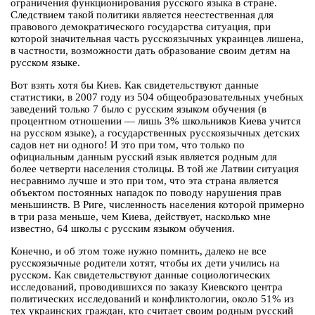
ограничения функционирования русского языка в стране.
Следствием такой политики является неестественная для
правового демократического государства ситуация, при
которой значительная часть русскоязычных украинцев лишена,
в частности, возможности дать образование своим детям на
русском языке.
Вот взять хотя бы Киев. Как свидетельствуют данные
статистики, в 2007 году из 504 общеобразовательных учебных
заведений только 7 было с русским языком обучения (в
процентном отношении — лишь 3% школьников Киева учится
на русском языке), а государственных русскоязычных детских
садов нет ни одного! И это при том, что только по
официальным данным русский язык является родным для
более четверти населения столицы. В той же Латвии ситуация
несравнимо лучше и это при том, что эта страна является
объектом постоянных нападок по поводу нарушения прав
меньшинств. В Риге, численность населения которой примерно
в три раза меньше, чем Киева, действует, насколько мне
известно, 64 школы с русским языком обучения.
Конечно, и об этом тоже нужно помнить, далеко не все
русскоязычные родители хотят, чтобы их дети учились на
русском. Как свидетельствуют данные социологических
исследований, проводившихся по заказу Киевского центра
политических исследований и конфликтологии, около 51% из
тех украинских граждан, кто считает своим родным русский