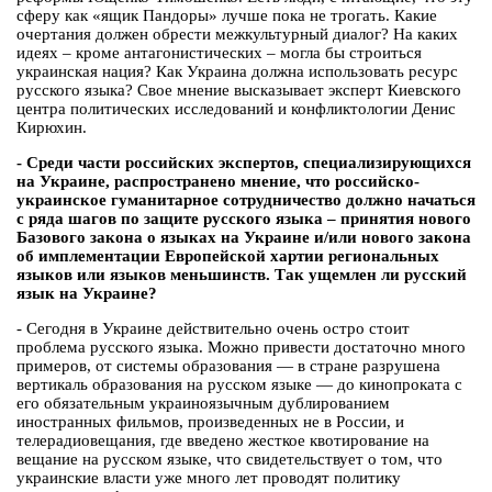
сферу как «ящик Пандоры» лучше пока не трогать. Какие
очертания должен обрести межкультурный диалог? На каких
идеях – кроме антагонистических – могла бы строиться
украинская нация? Как Украина должна использовать ресурс
русского языка? Свое мнение высказывает эксперт Киевского
центра политических исследований и конфликтологии Денис
Кирюхин.
- Среди части российских экспертов, специализирующихся
на Украине, распространено мнение, что российско-
украинское гуманитарное сотрудничество должно начаться
с ряда шагов по защите русского языка – принятия нового
Базового закона о языках на Украине и/или нового закона
об имплементации Европейской хартии региональных
языков или языков меньшинств. Так ущемлен ли русский
язык на Украине?
- Сегодня в Украине действительно очень остро стоит
проблема русского языка. Можно привести достаточно много
примеров, от системы образования — в стране разрушена
вертикаль образования на русском языке — до кинопроката с
его обязательным украиноязычным дублированием
иностранных фильмов, произведенных не в России, и
телерадиовещания, где введено жесткое квотирование на
вещание на русском языке, что свидетельствует о том, что
украинские власти уже много лет проводят политику