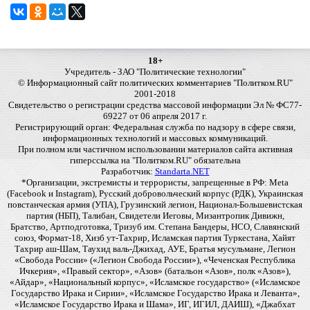
18+
Учредитель - ЗАО "Политические технологии"
© Информационный сайт политических комментариев "Политком.RU"
2001-2018
Свидетельство о регистрации средства массовой информации Эл № ФС77-
69227 от 06 апреля 2017 г.
Регистрирующий орган: Федеральная служба по надзору в сфере связи,
информационных технологий и массовых коммуникаций.
При полном или частичном использовании материалов сайта активная
гиперссылка на "Политком.RU" обязательна
Разработчик:
Standarta.NET
*Организации, экстремисты и террористы, запрещенные в РФ: Meta
(Facebook и Instagram), Русский добровольческий корпус (РДК), Украинская
повстанческая армия (УПА), Грузинский легион, Национал-Большевистская
партия (НБП), Талибан, Свидетели Иеговы, Мизантропик Дивижн,
Братство, Артподготовка, Тризуб им. Степана Бандеры, НСО, Славянский
союз, Формат-18, Хизб ут-Тахрир, Исламская партия Туркестана, Хайят
Тахрир аш-Шам, Таухид валь-Джихад, АУЕ, Братья мусульмане, Легион
«Свобода России» («Легион Свобода России»), «Чеченская Республика
Ичкерия», «Правый сектор», «Азов» (батальон «Азов», полк «Азов»),
«Айдар», «Национальный корпус», «Исламское государство» («Исламское
Государство Ирака и Сирии», «Исламское Государство Ирака и Леванта»,
«Исламское Государство Ирака и Шама», ИГ, ИГИЛ, ДАИШ), «Джабхат