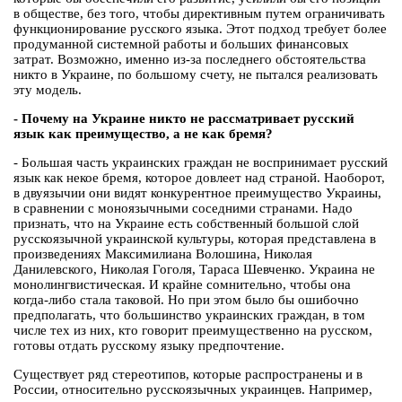
в обществе, без того, чтобы директивным путем ограничивать
функционирование русского языка. Этот подход требует более
продуманной системной работы и больших финансовых
затрат. Возможно, именно из-за последнего обстоятельства
никто в Украине, по большому счету, не пытался реализовать
эту модель.
- Почему на Украине никто не рассматривает русский
язык как преимущество, а не как бремя?
- Большая часть украинских граждан не воспринимает русский
язык как некое бремя, которое довлеет над страной. Наоборот,
в двуязычии они видят конкурентное преимущество Украины,
в сравнении с моноязычными соседними странами. Надо
признать, что на Украине есть собственный большой слой
русскоязычной украинской культуры, которая представлена в
произведениях Максимилиана Волошина, Николая
Данилевского, Николая Гоголя, Тараса Шевченко. Украина не
монолингвистическая. И крайне сомнительно, чтобы она
когда-либо стала таковой. Но при этом было бы ошибочно
предполагать, что большинство украинских граждан, в том
числе тех из них, кто говорит преимущественно на русском,
готовы отдать русскому языку предпочтение.
Существует ряд стереотипов, которые распространены и в
России, относительно русскоязычных украинцев. Например,