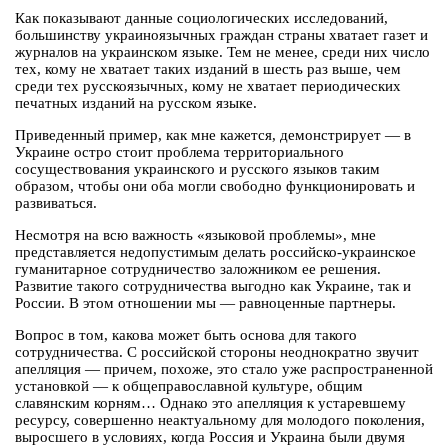
Как показывают данные социологических исследований,
большинству украиноязычных граждан страны хватает газет и
журналов на украинском языке. Тем не менее, среди них число
тех, кому не хватает таких изданий в шесть раз выше, чем
среди тех русскоязычных, кому не хватает периодических
печатных изданий на русском языке.
Приведенный пример, как мне кажется, демонстрирует — в
Украине остро стоит проблема территориального
сосуществования украинского и русского языков таким
образом, чтобы они оба могли свободно функционировать и
развиваться.
Несмотря на всю важность «языковой проблемы», мне
представляется недопустимым делать российско-украинское
гуманитарное сотрудничество заложником ее решения.
Развитие такого сотрудничества выгодно как Украине, так и
России. В этом отношении мы — равноценные партнеры.
Вопрос в том, какова может быть основа для такого
сотрудничества. С российской стороны неоднократно звучит
апелляция — причем, похоже, это стало уже распространенной
установкой — к общеправославной культуре, общим
славянским корням… Однако это апелляция к устаревшему
ресурсу, совершенно неактуальному для молодого поколения,
выросшего в условиях, когда Россия и Украина были двумя