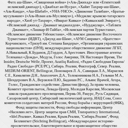
Фатх аш-Шам», «Священная война» («Аль-Джихад» или «Египетский
исламский джихад»), «Джабхат ан-Нусра», «Хайят Тахрир-аш-Шам»,
«Аль-Каида», «Аш-Шабаб», «УНА-УНСО», «Движение Талибан», «Братья-
мусульмане» («Аль-Ихван аль-Муслимун»), «Меджлис крымско-татарского
народа», «Хизб ут-Тахрир», «Имарат Кавказ» («Кавказский Эмират»),
«Исламский джихад – Джамаат моджахедов», «Нурджулар», «Таблиги
Джамаат», «Лашкар-И-Тайба», «Исламская партия Туркестана»,
«Исламское движение Узбекистана», «Исламское движение Восточного
Туркестана» (ИДВТ), «Джунд аш-Шам», «АУМ Синрике», «Братство»
Корчинского, «Тризуб им. Степана Бандеры», «Организация украинских
националистов» (ОУН), международное общественное движение ЛГБТ,
А.Навальный, К.Буданов, Д.Гордон, А.Арестович. Иностранные агенты:
Телеканал «Дождь», Медуза, Голос Америки, ТК Настоящее Время, The
Insider, Deutsche Welle, Проект, Azatliq Radiosi, «Радио Свободная Европа/
Радио Свобода» (PCE/PC), Сибирь. Реалии, Фактограф, Север. Реалии,
MEDIUM-ORIENT, Bellingcat, Пономарев Л. А., Савицкая Л.А., Маркелов
С.Е., Камалягин Д.Н., Апахончич Д.А., Толоконникова Н.А., Гельман М.А.,
Шендерович В.А., Верзилов П.Ю., Баданин Р.С., Альянс Врачей, Агора,
Голос, Гражданское содействие, Династия (фонд), За права человека,
Комитет против пыток, Левада-Центр, Молодая Карелия, Московская
школа гражданского просвещения, Пермь-36, Ракурс, Русь Сидящая,
Сахаровский центр, Сибирский экологический центр, ИАЦ Сова, Союз
комитетов солдатских матерей России, Фонд борьбы с коррупцией (ФБК),
Фонд защиты гласности, Фонд свободы информации, Центр
«Насилию.нет», Центр защиты прав СМИ, Transparency International,
«Idel.Реалии», Кавказ.Реалии, Крым.Реалии, "Сибирь.Реалии", Фонд
Беллингкет (Stichting Bellingcat), «Международное историко-
просветительское, благотворительное и правозащитное общество