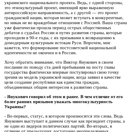
украинского национального проекта. Ведь, с одной стороны,
это этнокультурный проект, имеющий ярко выраженную
антироссийскую направленность, а с другой — это проект
гражданской нации, которая может вступать в конкурентные,
но никак не во враждебные отношения с Россией. Ваша страна
уже фактически прошла период острых общественных
дебатов о судьбах России и путях развития страны, которые
проходили в 90-е годы, с их призывами к возвращению к
домодерным культурным истокам Руси. Впрочем, мне
кажется, что формирование постсоветской национальной
идентичности не окончен и в России.
Хочу обратить внимание, что Виктор Янукович в своем
послании по поводу ста дней пребывания на посту главы
государства фактически впервые постулировал свою точку
зрения на модель украинской нации, когда заявил в качестве
цели создание республики как единства граждан,
объединенных общим интересом к развитию страны.
- Янукович говорил об этом и ранее. В чем отличие от его
более ранних призывов уважать многокультурность
Украины?
- Во-первых, статус, в котором произносятся эти слова. Ведь
Янукович выступает в данном случае как президент страны, а
не один из лидеров политических партий. Во-вторых, в
отличие от предыдущих достаточно неопределенных