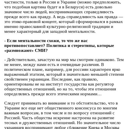
частности, только в России и Украине (можно предположить,
что подобная картина будет и в Беларуси) есть довольно
значимое число людей, воспринимающих справедливость
прежде всего как правду. А ведь справедливость как правда —
это этико-правовой концепт, который сформировался в рамках
именно православной культурно-религиозной традиции и
менее характерный для западной ментальности.
- Если ментальности схожи, то что же нас
противопоставляет? Политика и стереотипы, которые
«размножают» СМИ?
- Действительно, зачастую на мир мы смотрим одинаково. Тем
не менее, между нами есть и очевидные различия. В
политическом плане, например, для россиян характерен ярко
выраженный этатизм, который в значительно меньшей степени
свойственен украинцам. Последние, как правило,
ориентированы не на институт государства как регулятор
общественных отношений, но на то, чтобы эти отношения
определялись прежде всего этическими нормами…
Следует принимать во внимание и то обстоятельство, что в
Украине все еще нет общественного консенсуса по многим
важным вопросам, в том числе и по вопросу отношений с
Россией. Часть общества искренне настроена на развитие
тесных и дружественных отношений. Но значительное число
украинцев воспринимают любое сближение Киева и Москвы