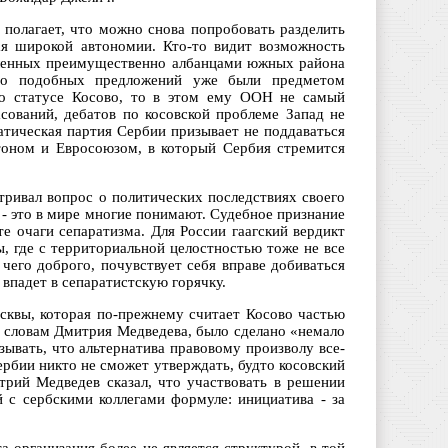
 полагает, что можно снова попробовать разделить
ая широкой автономии. Кто-то видит возможность
селенных преимущественно албанцами южных района
тво подобных предложений уже были предметом
с о статусе Косово, то в этом ему ООН не самый
сований, дебатов по косовской проблеме Запад не
атическая партия Сербии призывает не поддаваться
гтоном и Евросоюзом, в который Сербия стремится
ривал вопрос о политических последствиях своего
 - это в мире многие понимают. Судебное признание
е очаги сепаратизма. Для России гаагский вердикт
, где с территориальной целостностью тоже не все
 чего доброго, почувствует себя вправе добиваться
впадет в сепаратистскую горячку.
сквы, которая по-прежнему считает Косово частью
по словам Дмитрия Медведева, было сделано «немало
ывать, что альтернатива правовому произволу все-
ербии никто не сможет утверждать, будто косовский
рий Медведев сказал, что участвовать в решении
й с сербскими коллегами формуле: инициатива - за