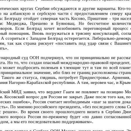
итических кругах Сербии обсуждаются и другие варианты. Кто-то
о на албанскую и сербскую части с предоставлением северу кр
а: Белграду отойдет северная часть Косово, Приштине - три на
и: Медведжа, Прешево и Буяновац. Но бессчетное количес
оворов. Если Белград хочет возобновить переговорный процес
ный помощник. Вновь погружаться в трясину консультаций, согла
. А ссориться с Западом Белград остерегается. Либерально-демокр
ям, так как страна рискует «поставить под удар связи с Вашин
ить».
народный суд ООН подчеркнул, что он принципиально не рассмат
кта. Но то, что создан опасный международно-правовой прецедент,
о может подбросить поленьев в тлеющие тут и там по всей планет
 принципиальное значение, ибо близ ее границ расположены страны
. Такого же статуса, глядишь, потребует Приднестровье. Армения,
ания Нагорно-Карабахской республики. А там, неровен час, и Крым 
йский МИД заявил, что вердикт Гааги не повлияет на позицию Мо
и. Косовский вопрос для России не закрыт. Даже после того как, 
ческих ошибок», Россия считает необходимым «шаг за шагом доказ
есть». По мнению российского президента, «без последнего слова С
с решен». Во время своего прошлогоднего визита в Сербию Дмит
ского вопроса Россия по-прежнему будет «по давно согласованно
адом, а мы его последовательно поддерживаем».