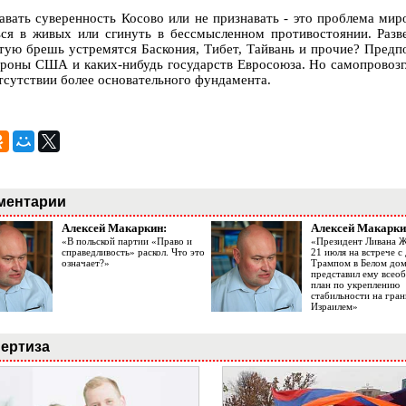
авать суверенность Косово или не признавать - это проблема мир
ься в живых или сгинуть в бессмысленном противостоянии. Разв
тую брешь устремятся Баскония, Тибет, Тайвань и прочие? Предп
ороны США и каких-нибудь государств Евросоюза. Но самопровозг
тсутствии более основательного фундамента.
ментарии
Алексей Макаркин:
Алексей Макарки
«В польской партии «Право и
«Президент Ливана 
справедливость» раскол. Что это
21 июля на встрече 
означает?»
Трампом в Белом до
представил ему все
план по укреплению
стабильности на гран
Израилем»
ертиза