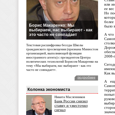
Стави
или и
ее ве
Но по
котор
более
Борис Макаренко: Мы
было 
выбираем, нас выбирают - как
это часто не совпадает
А что
Самоп
столк
Текстовая расшифровка беседы Школы
Дорож
гражданского просвещения (признана Минюстом
обесп
организацией, выполняющей функции
2008-г
иностранного агента) с президентом Центра
политических технологий Борисом Макаренко на
Сегод
тему «Мы выбираем, нас выбирают - как это
имеющ
часто не совпадает».
Как в
подробнее
А еще
Самоп
Колонка экономиста
терри
попыт
Никита Масленников
руков
Банк России снизил
выбир
ставку и ужесточил
сторо
сигнал
значен