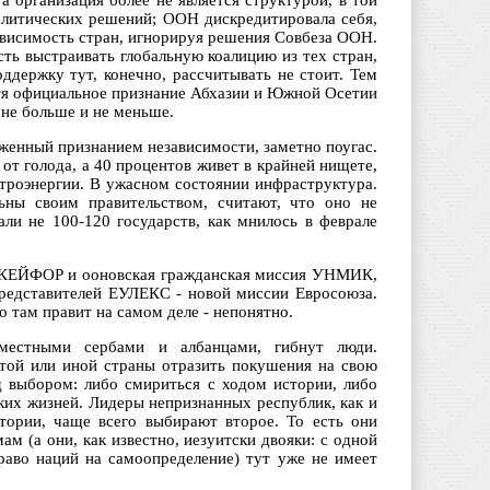
а организация более не является структурой, в той
литических решений; ООН дискредитировала себя,
ависимость стран, игнорируя решения Совбеза ООН.
ть выстраивать глобальную коалицию из тех стран,
держку тут, конечно, рассчитывать не стоит. Тем
отя официальное признание Абхазии и Южной Осетии
 не больше и не меньше.
жженный признанием независимости, заметно поугас.
от голода, а 40 процентов живет в крайней нищете,
ктроэнергии. В ужасном состоянии инфраструктура.
ьны своим правительством, считают, что оно не
ли не 100-120 государств, как мнилось в феврале
л КЕЙФОР и ооновская гражданская миссия УНМИК,
редставителей ЕУЛЕКС - новой миссии Евросоюза.
 там правит на самом деле - непонятно.
местными сербами и албанцами, гибнут люди.
 той или иной страны отразить покушения на свою
д выбором: либо смириться с ходом истории, либо
ких жизней. Лидеры непризнанных республик, как и
тории, чаще всего выбирают второе. То есть они
 (а они, как известно, иезуитски двояки: с одной
раво наций на самоопределение) тут уже не имеет