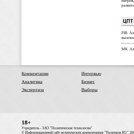
награж
развит
ЦПТ 
FIB. А
вызово
МК. Ал
Комментарии
Интервью
Аналитика
Бизнес
Экспертиза
Выборы
18+
Учредитель - ЗАО "Политические технологии"
© Информационный сайт политических комментариев "Политком.RU" 20