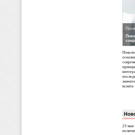
Поли
Поко
совр
Поколе
основн
совреме
принци
интегр
послед
значит
вспять 
Нов
23 мая
полити