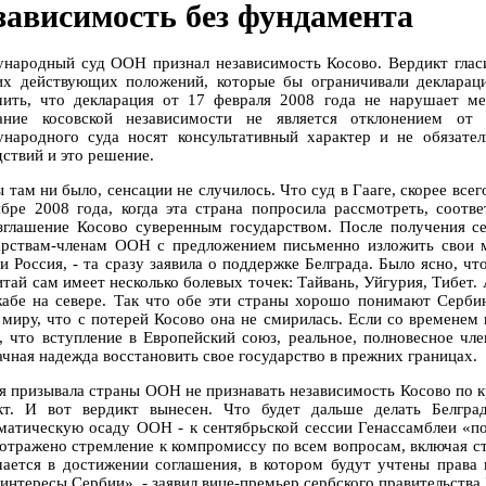
зависимость без фундамента
народный суд ООН признал независимость Косово. Вердикт гла
их действующих положений, которые бы ограничивали декларац
чить, что декларация от 17 февраля 2008 года не нарушает 
ание косовской независимости не является отклонением от
народного суда носят консультативный характер и не обязате
дствий и это решение.
ы там ни было, сенсации не случилось. Что суд в Гааге, скорее вс
ябре 2008 года, когда эта страна попросила рассмотреть, соот
зглашение Косово суверенным государством. После получения с
арствам-членам ООН с предложением письменно изложить свои мн
 и Россия, - та сразу заявила о поддержке Белграда. Было ясно, 
итай сам имеет несколько болевых точек: Тайвань, Уйгурия, Тибет.
абе на севере. Так что обе эти страны хорошо понимают Сербию
 миру, что с потерей Косово она не смирилась. Если со временем и
, что вступление в Европейский союз, реальное, полновесное чл
ачная надежда восстановить свое государство в прежних границах.
я призывала страны ООН не признавать независимость Косово по кр
кт. И вот вердикт вынесен. Что будет дальше делать Белгра
матическую осаду ООН - к сентябрьской сессии Генассамблеи «п
 отражено стремление к компромиссу по всем вопросам, включая ст
чается в достижении соглашения, в котором будут учтены права
 интересы Сербии», - заявил вице-премьер сербского правительств