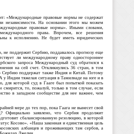
сит: «Международные правовые нормы не содержат
ии независимости. На основании этого мы можем
международные правовые нормы». Иными словами,
 международного права. Впрочем, все решения
льны к исполнению. Не будет иметь юридических
его, не поддержит Сербию, поддавалось прогнозу еще
ветствует ли международному праву одностороннее
ербского запроса Международный суд обратился к
ения на сей счет. Откликнулись 36 стран, в том
что Сербию поддержат также Индия и Китай. Потому
 А у Индии тяжелая ситуация в Тамилнаде на юге и в
, для которой суд в Гааге был попыткой показать
 смирится, то, пожалуй, только в том случае, если
енство в западном сообществе для нее важнее, чем
айней мере до тех пор, пока Гаага не вынесет свой
д? Официально заявлено, что Сербия продолжит
одготовит сбалансированную резолюцию, в которой
атус Косово». «Наша законная и единственная цель
 косовских албанцев и проживающих там сербов, а
а Божидар Джелич.