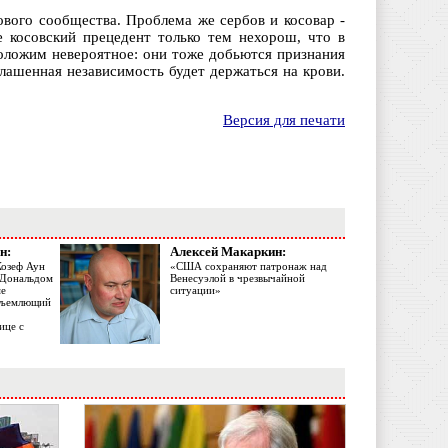
ового сообщества. Проблема же сербов и косовар -
е косовский прецедент только тем нехорош, что в
оложим невероятное: они тоже добьются признания
лашенная независимость будет держаться на крови.
Версия для печати
н:
Алексей Макаркин:
Жозеф Аун
«США сохраняют патронаж над
с Дональдом
Венесуэлой в чрезвычайной
ме
ситуации»
объемлющий
ице с