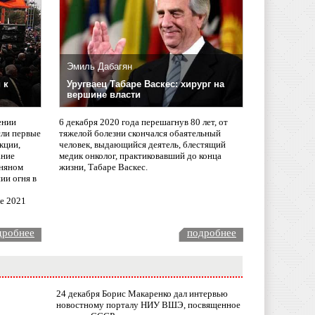
Эмиль Дабагян
 к
Уругваец Табаре Васкес: хирург на
вершине власти
ении
6 декабря 2020 года перешагнув 80 лет, от
сли первые
тяжелой болезни скончался обаятельный
кции,
человек, выдающийся деятель, блестящий
ание
медик онколог, практиковавший до конца
няном
жизни, Табаре Васкес.
ии огня в
ле 2021
дробнее
подробнее
24 декабря Борис Макаренко дал интервью
новостному порталу НИУ ВШЭ, посвященное