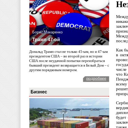
Не
Между
никак
заклю
призн
Борис Макаренко
Между
Трамп 47-ой
после
Как б
Дональд Трамп стал не только 45-ым, но и 47-ым
в окт
президентом США – во второй раз в истории
прово
США после неудачной попытки переизбраться
госуд
бывший президент возвращается в Белый Дом – с
числе
другим порядковым номером.
что К
подробнее
Пендж
всему
решит
Бизнес
призр
Серби
верди
дипло
будет
заклю
также