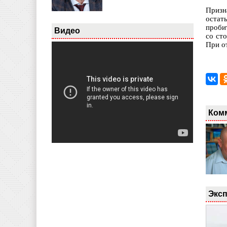
Призн
остат
проби
Видео
со ст
При о
Ком
Эксп