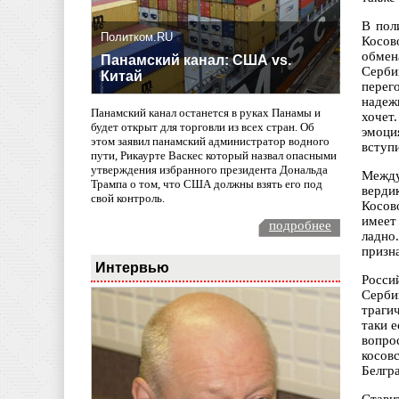
В пол
Политком.RU
Косов
обмен
Панамский канал: США vs.
Серби
Китай
перег
надеж
Панамский канал останется в руках Панамы и
хочет
будет открыт для торговли из всех стран. Об
эмоци
этом заявил панамский администратор водного
вступ
пути, Рикаурте Васкес который назвал опасными
утверждения избранного президента Дональда
Между
Трампа о том, что США должны взять его под
верди
свой контроль.
Косов
имеет
подробнее
ладно
призн
Интервью
Росси
Серби
траги
таки 
вопро
косов
Белгр