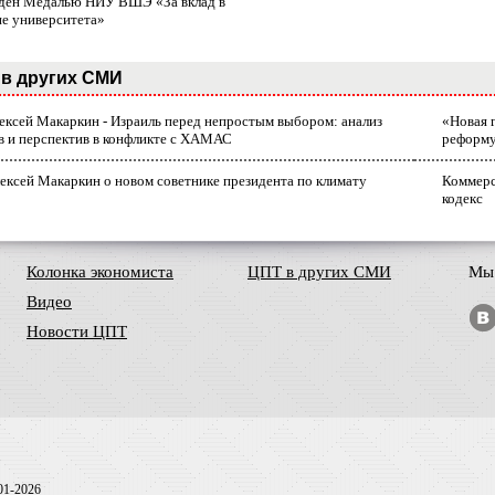
ден Медалью НИУ ВШЭ «За вклад в
ие университета»
в других СМИ
лексей Макаркин - Израиль перед непростым выбором: анализ
«Новая 
в и перспектив в конфликте с ХАМАС
реформ
ексей Макаркин о новом советнике президента по климату
Коммерс
кодекс
Колонка экономиста
ЦПТ в других СМИ
Мы 
Видео
Новости ЦПТ
01-2026