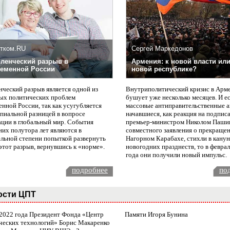
тком.RU
Сергей Маркедонов
ленческий разрыв в
Армения: к новой власти или
еменной России
новой республике?
нческий разрыв является одной из
Внутриполитический кризис в Арм
ых политических проблем
бушует уже несколько месяцев. И е
нной России, так как усугубляется
массовые антиправительственные а
пиальной разницей в вопросе
начавшиеся, как реакция на подпис
ации в глобальный мир. События
премьер-министром Николом Паши
них полутора лет являются в
совместного заявления о прекращен
ельной степени попыткой развернуть
Нагорном Карабахе, стихли в канун
этот разрыв, вернувшись к «норме».
новогодних празднеств, то в февра
года они получили новый импульс.
подробнее
по
ости ЦПТ
 2022 года Президент Фонда «Центр
Памяти Игоря Бунина
ческих технологий» Борис Макаренко