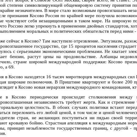
ть этот вопрос в Совбезе ООН Москва, скорее всего, не станет. Эт
ной степени символизирующей общемировую систему принятия по
с крайне незначителен. В мире стало возможным провозглашать нез
сле признания Косово Россия по крайней мере получила возможнос
ые чувствуют себя незащищенными в таком мире. На широкую под
 что Россию легко упрекнуть в применении двойных стандартов, х
выполнением моральных и политических обязательств перед ними -
 же сейчас в Косово? Там наступило отрезвление. Энтузиазм, разо
ровозглашенное государство, где 15 процентов населения страдает 
нулось с серьезными экономическими проблемами. Не хватает эле
ает бензин, растут цены на продовольствие. Албанцы недовол
ечило, стране широкой международной поддержки: Косово призна
о, а 69.
ня в Косово находятся 16 тысяч миротворцев международных си
ая широкие полномочия. В Приштине квартируют и более 200 п
ыглядит в Косово новая иерархия международного командования, кто
 в Косово периодически происходят столкновения между 
ровозглашенная независимость требует жертв. Как и стремление
ториальную целостность. В обоих случаях политики встают пере
аться переломить его любой ценой, в том числе и ценой человечес
одители стран, не желающих поступиться ни пядью своей терри
ают кровавую бойню. Страстная апелляция к международным нормам
ны, принцип незыблемости государственных границ, с другой - п
ия.