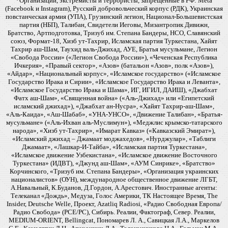
*Организации, экстремисты и террористы, запрещенные в РФ: Meta
(Facebook и Instagram), Русский добровольческий корпус (РДК), Украинская
повстанческая армия (УПА), Грузинский легион, Национал-Большевистская
партия (НБП), Талибан, Свидетели Иеговы, Мизантропик Дивижн,
Братство, Артподготовка, Тризуб им. Степана Бандеры, НСО, Славянский
союз, Формат-18, Хизб ут-Тахрир, Исламская партия Туркестана, Хайят
Тахрир аш-Шам, Таухид валь-Джихад, АУЕ, Братья мусульмане, Легион
«Свобода России» («Легион Свобода России»), «Чеченская Республика
Ичкерия», «Правый сектор», «Азов» (батальон «Азов», полк «Азов»),
«Айдар», «Национальный корпус», «Исламское государство» («Исламское
Государство Ирака и Сирии», «Исламское Государство Ирака и Леванта»,
«Исламское Государство Ирака и Шама», ИГ, ИГИЛ, ДАИШ), «Джабхат
Фатх аш-Шам», «Священная война» («Аль-Джихад» или «Египетский
исламский джихад»), «Джабхат ан-Нусра», «Хайят Тахрир-аш-Шам»,
«Аль-Каида», «Аш-Шабаб», «УНА-УНСО», «Движение Талибан», «Братья-
мусульмане» («Аль-Ихван аль-Муслимун»), «Меджлис крымско-татарского
народа», «Хизб ут-Тахрир», «Имарат Кавказ» («Кавказский Эмират»),
«Исламский джихад – Джамаат моджахедов», «Нурджулар», «Таблиги
Джамаат», «Лашкар-И-Тайба», «Исламская партия Туркестана»,
«Исламское движение Узбекистана», «Исламское движение Восточного
Туркестана» (ИДВТ), «Джунд аш-Шам», «АУМ Синрике», «Братство»
Корчинского, «Тризуб им. Степана Бандеры», «Организация украинских
националистов» (ОУН), международное общественное движение ЛГБТ,
А.Навальный, К.Буданов, Д.Гордон, А.Арестович. Иностранные агенты:
Телеканал «Дождь», Медуза, Голос Америки, ТК Настоящее Время, The
Insider, Deutsche Welle, Проект, Azatliq Radiosi, «Радио Свободная Европа/
Радио Свобода» (PCE/PC), Сибирь. Реалии, Фактограф, Север. Реалии,
MEDIUM-ORIENT, Bellingcat, Пономарев Л. А., Савицкая Л.А., Маркелов