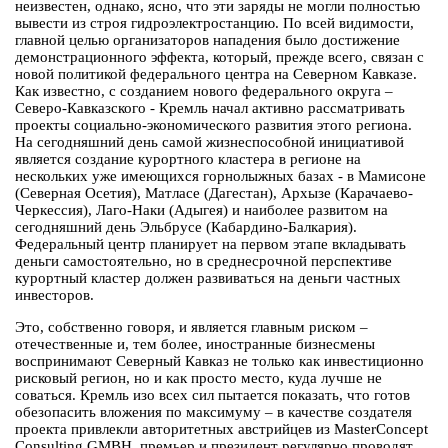
неизвестен, однако, ясно, что эти заряды не могли полностью
вывести из строя гидроэлектростанцию. По всей видимости,
главной целью организаторов нападения было достижение
демонстрационного эффекта, который, прежде всего, связан с
новой политикой федерального центра на Северном Кавказе.
Как известно, с созданием нового федерального округа –
Северо-Кавказского - Кремль начал активно рассматривать
проекты социально-экономического развития этого региона.
На сегодняшний день самой жизнеспособной инициативой
является создание курортного кластера в регионе на
нескольких уже имеющихся горнолыжных базах - в Мамисоне
(Северная Осетия), Матласе (Дагестан), Архызе (Карачаево-
Черкессия), Лаго-Наки (Адыгея) и наиболее развитом на
сегодняшний день Эльбрусе (Кабардино-Балкария).
Федеральный центр планирует на первом этапе вкладывать
деньги самостоятельно, но в среднесрочной перспективе
курортный кластер должен развиваться на деньги частных
инвесторов.
Это, собственно говоря, и является главным риском –
отечественные и, тем более, иностранные бизнесмены
воспринимают Северный Кавказ не только как инвестиционно
рисковый регион, но и как просто место, куда лучше не
соваться. Кремль изо всех сил пытается показать, что готов
обезопасить вложения по максимуму – в качестве создателя
проекта привлекли авторитетных австрийцев из MasterConcept
Consulting GMBH, премьер и президент регулярно проводят