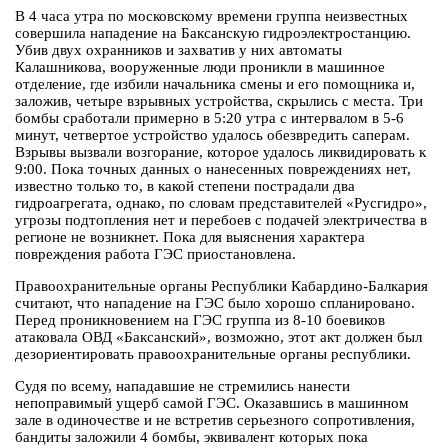
В 4 часа утра по московскому времени группа неизвестных
совершила нападение на Баксанскую гидроэлектростанцию.
Убив двух охранников и захватив у них автоматы
Калашникова, вооруженные люди проникли в машинное
отделение, где избили начальника смены и его помощника и,
заложив, четыре взрывных устройства, скрылись с места. Три
бомбы сработали примерно в 5:20 утра с интервалом в 5-6
минут, четвертое устройство удалось обезвредить саперам.
Взрывы вызвали возгорание, которое удалось ликвидировать к
9:00. Пока точных данных о нанесенных повреждениях нет,
известно только то, в какой степени пострадали два
гидроагрегата, однако, по словам представителей «Русгидро»,
угрозы подтопления нет и перебоев с подачей электричества в
регионе не возникнет. Пока для выяснения характера
повреждения работа ГЭС приостановлена.
Правоохранительные органы Республики Кабардино-Балкария
считают, что нападение на ГЭС было хорошо спланировано.
Перед проникновением на ГЭС группа из 8-10 боевиков
атаковала ОВД «Баксанский», возможно, этот акт должен был
дезориентировать правоохранительные органы республики.
Судя по всему, нападавшие не стремились нанести
непоправимый ущерб самой ГЭС. Оказавшись в машинном
зале в одиночестве и не встретив серьезного сопротивления,
бандиты заложили 4 бомбы, эквивалент которых пока