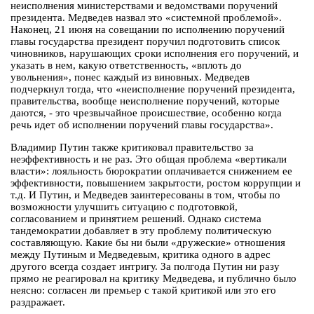
неисполнения министерствами и ведомствами поручений
президента. Медведев назвал это «системной проблемой».
Наконец, 21 июня на совещании по исполнению поручений
главы государства президент поручил подготовить список
чиновников, нарушающих сроки исполнения его поручений, и
указать в нем, какую ответственность, «вплоть до
увольнения», понес каждый из виновных. Медведев
подчеркнул тогда, что «неисполнение поручений президента,
правительства, вообще неисполнение поручений, которые
даются, - это чрезвычайное происшествие, особенно когда
речь идет об исполнении поручений главы государства».
Владимир Путин также критиковал правительство за
неэффективность и не раз. Это общая проблема «вертикали
власти»: лояльность бюрократии оплачивается снижением ее
эффективности, повышением закрытости, ростом коррупции и
т.д. И Путин, и Медведев заинтересованы в том, чтобы по
возможности улучшить ситуацию с подготовкой,
согласованием и принятием решений. Однако система
тандемократии добавляет в эту проблему политическую
составляющую. Какие бы ни были «дружеские» отношения
между Путиным и Медведевым, критика одного в адрес
другого всегда создает интригу. За полгода Путин ни разу
прямо не реагировал на критику Медведева, и публично было
неясно: согласен ли премьер с такой критикой или это его
раздражает.