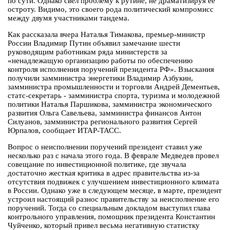
по сути. Однако свел проблему к рутине, не драматизируя ее
остроту. Видимо, это своего рода политический компромисс
между двумя участниками тандема.
Как рассказала вчера Наталья Тимакова, премьер-министр
России Владимир Путин объявил замечание шести
руководящим работникам ряда министерств за
«ненадлежащую организацию работы по обеспечению
контроля исполнения поручений президента РФ». Взыскания
получили замминистра энергетики Владимир Азбукин,
замминистра промышленности и торговли Андрей Дементьев,
статс-секретарь - замминистра спорта, туризма и молодежной
политики Наталья Паршикова, замминистра экономического
развития Ольга Савельева, замминистра финансов Антон
Силуанов, замминистра регионального развития Сергей
Юрпалов, сообщает ИТАР-ТАСС.
Вопрос о неисполнении поручений президент ставил уже
несколько раз с начала этого года. В феврале Медведев провел
совещание по инвестиционной политике, где звучала
достаточно жесткая критика в адрес правительства из-за
отсутствия подвижек с улучшением инвестиционного климата
в России. Однако уже в следующем месяце, в марте, президент
устроил настоящий разнос правительству за неисполнение его
поручений. Тогда со специальным докладом выступил глава
контрольного управления, помощник президента Константин
Чуйченко, который привел весьма негативную статистку