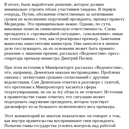
В итоге, было выработано решение, которое должно
минимально утроить обоих участников тандема. В первую
очередь, Путин, обозначив ответственных за затягивание
сроков по исполнению поручений президента, признал правоту
Медведева. Это принципиально важно. Однако, по сути,
виновные понесли символическую ответственность. Слова
президента о «чрезвычайной ситуации», «увольнениях» никак
не сопоставимы с тем, как отреагировал премьер. Замечания
вынесены заместителям министров. Они заносятся в личное
дело госслужащего, на их основании может быть принято
решение о лишении премии, рассказал «Ведомостям» пресс-
секретарь премьер-министра Дмитрий Песков.
При этом источник в Минпромторге рассказал «Ведомостям»,
что, например, Дементьев наказан несправедливо. Проблема
связана с затянутыми сроками согласований с другими
ведомствами. Сам Дементьев отметил в разговоре с газетой,
что претензии к Минпромторгу касаются сферы
техрегулирования, но он за эту область не отвечает. Источник
в правительстве также отметил, что ситуацию может
подогревать окружение президента, которое чувствует
дискомфорт из-за большого политического веса премьера.
Этот комментарий во многом показателен: он говорит о том,
как внутри правительства воспринимают гнев президента.
Попытки главы государства усилить контроль над работой