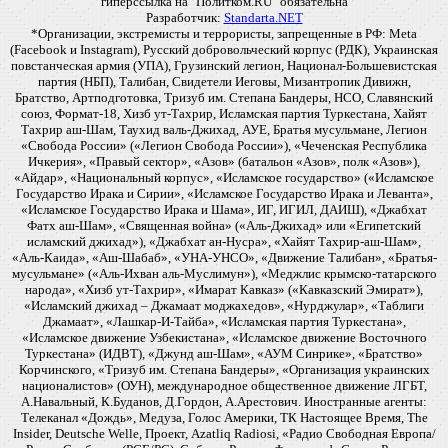
гиперссылка на "Политком.RU" обязательна
Разработчик:
Standarta.NET
*Организации, экстремисты и террористы, запрещенные в РФ: Meta
(Facebook и Instagram), Русский добровольческий корпус (РДК), Украинская
повстанческая армия (УПА), Грузинский легион, Национал-Большевистская
партия (НБП), Талибан, Свидетели Иеговы, Мизантропик Дивижн,
Братство, Артподготовка, Тризуб им. Степана Бандеры, НСО, Славянский
союз, Формат-18, Хизб ут-Тахрир, Исламская партия Туркестана, Хайят
Тахрир аш-Шам, Таухид валь-Джихад, АУЕ, Братья мусульмане, Легион
«Свобода России» («Легион Свобода России»), «Чеченская Республика
Ичкерия», «Правый сектор», «Азов» (батальон «Азов», полк «Азов»),
«Айдар», «Национальный корпус», «Исламское государство» («Исламское
Государство Ирака и Сирии», «Исламское Государство Ирака и Леванта»,
«Исламское Государство Ирака и Шама», ИГ, ИГИЛ, ДАИШ), «Джабхат
Фатх аш-Шам», «Священная война» («Аль-Джихад» или «Египетский
исламский джихад»), «Джабхат ан-Нусра», «Хайят Тахрир-аш-Шам»,
«Аль-Каида», «Аш-Шабаб», «УНА-УНСО», «Движение Талибан», «Братья-
мусульмане» («Аль-Ихван аль-Муслимун»), «Меджлис крымско-татарского
народа», «Хизб ут-Тахрир», «Имарат Кавказ» («Кавказский Эмират»),
«Исламский джихад – Джамаат моджахедов», «Нурджулар», «Таблиги
Джамаат», «Лашкар-И-Тайба», «Исламская партия Туркестана»,
«Исламское движение Узбекистана», «Исламское движение Восточного
Туркестана» (ИДВТ), «Джунд аш-Шам», «АУМ Синрике», «Братство»
Корчинского, «Тризуб им. Степана Бандеры», «Организация украинских
националистов» (ОУН), международное общественное движение ЛГБТ,
А.Навальный, К.Буданов, Д.Гордон, А.Арестович. Иностранные агенты:
Телеканал «Дождь», Медуза, Голос Америки, ТК Настоящее Время, The
Insider, Deutsche Welle, Проект, Azatliq Radiosi, «Радио Свободная Европа/