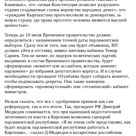
Бакиевых», что «новая Конституция позволит разрушить
годами создаваемые схемы воровства народных денег», что
«граждане Кыргызстана проголосовали за демократию, за
новую страну, где права простого человека являются высшей
ценностью».
Теперь до 10 июля Временное правительство должно
определиться с назначением точной даты парламентских
выборов. Сразу после того, как она будет объявлена, ВП
должно уйти в отставку, заявил замглавы кабмина Темир
Сариев. Тем не менее, из лидеров политических партий,
входивших в состав Временного правительства, будет
сформирован «комитет или ассамблея, которая заменит
парламент» до избрания депутатского корпуса. И в случае
необходимости президент Отунбаева будет собирать комитет,
чтобы подписывать декреты. Она также намерена
сформировать «промежуточный» или «технический» кабинет
министров.
Нельзя сказать, что все с одобрением приняли как сам
референдум, так и его итоги. Так, президент РФ Дмитрий
Медведев сомневается, что при нынешней недостаточной
легитимности власти в Киргизии возможен сценарий
парламентской республики. «Я не очень себе представляю, как
будет модель парламентской республики работать в
Киргизии», - сказал Д.Медведев в воскресенье российским