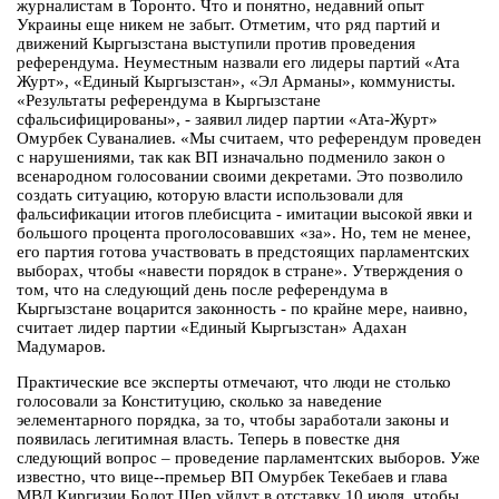
журналистам в Торонто. Что и понятно, недавний опыт
Украины еще никем не забыт. Отметим, что ряд партий и
движений Кыргызстана выступили против проведения
референдума. Неуместным назвали его лидеры партий «Ата
Журт», «Единый Кыргызстан», «Эл Арманы», коммунисты.
«Результаты референдума в Кыргызстане
сфальсифицированы», - заявил лидер партии «Ата-Журт»
Омурбек Суваналиев. «Мы считаем, что референдум проведен
с нарушениями, так как ВП изначально подменило закон о
всенародном голосовании своими декретами. Это позволило
создать ситуацию, которую власти использовали для
фальсификации итогов плебисцита - имитации высокой явки и
большого процента проголосовавших «за». Но, тем не менее,
его партия готова участвовать в предстоящих парламентских
выборах, чтобы «навести порядок в стране». Утверждения о
том, что на следующий день после референдума в
Кыргызстане воцарится законность - по крайне мере, наивно,
считает лидер партии «Единый Кыргызстан» Адахан
Мадумаров.
Практические все эксперты отмечают, что люди не столько
голосовали за Конституцию, сколько за наведение
эелементарного порядка, за то, чтобы заработали законы и
появилась легитимная власть. Теперь в повестке дня
следующий вопрос – проведение парламентских выборов. Уже
известно, что вице--премьер ВП Омурбек Текебаев и глава
МВД Киргизии Болот Шер уйдут в отставку 10 июля, чтобы