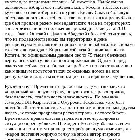
участок, за пределами страны - 38 участков. Наибольшая
активность избирателей наблюдалась в России и Казахстане,
хуже всего шли избиратели к урне в Киеве. Самую большую
обеспокоенность властей естественно вызывал юг республики,
где был продлен режим комендантского часа на территориях
зоны чрезвычайного положения сроком до 10 августа 2010
года. Главы Ошской и Джалал-Абадской областей отчитались,
что на подведомственных им территориях в день
референдума конфликтов и провокаций не наблюдалось и даже
голосовали граждане Киргизии узбекской национальности.
Кстати, по официальным данным около 75 тысяч беженцев
вернулись к месту постоянного проживания. Однако перед
властями сейчас стоит большая проблема по восстановлению
как минимум полутора тысяч сожженных домов на юге
республики и выплаты компенсаций за потерянное имущество.
Руководители Временного правительства уже заявили, что
«народ выбрал новую страну, новую жизнь, правопорядок,
безопасность, стабильность и законность». По мнению
зампреда ВП Кыргызстана Омурбека Текебаева, «это был
достойный ответ политикам, политологам и некоторым другим
людям, которые предрекали раскол страны, неспособность
Временного правительства управлять и контролировать
ситуацию в республике». Президент Роза Отунбаева в своем
заявлении по итогам прошедшего референдума отмечает, что
«народ поставил жирную точку на эпохе авторитарного
семейного правления двух прежних режимов Акаевых и