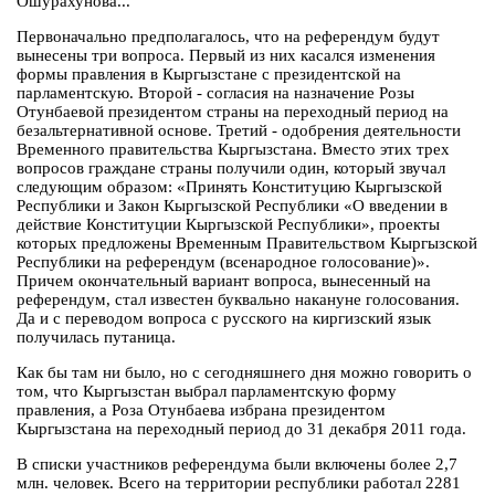
Ошурахунова...
Первоначально предполагалось, что на референдум будут
вынесены три вопроса. Первый из них касался изменения
формы правления в Кыргызстане с президентской на
парламентскую. Второй - согласия на назначение Розы
Отунбаевой президентом страны на переходный период на
безальтернативной основе. Третий - одобрения деятельности
Временного правительства Кыргызстана. Вместо этих трех
вопросов граждане страны получили один, который звучал
следующим образом: «Принять Конституцию Кыргызской
Республики и Закон Кыргызской Республики «О введении в
действие Конституции Кыргызской Республики», проекты
которых предложены Временным Правительством Кыргызской
Республики на референдум (всенародное голосование)».
Причем окончательный вариант вопроса, вынесенный на
референдум, стал известен буквально накануне голосования.
Да и с переводом вопроса с русского на киргизский язык
получилась путаница.
Как бы там ни было, но с сегодняшнего дня можно говорить о
том, что Кыргызстан выбрал парламентскую форму
правления, а Роза Отунбаева избрана президентом
Кыргызстана на переходный период до 31 декабря 2011 года.
В списки участников референдума были включены более 2,7
млн. человек. Всего на территории республики работал 2281