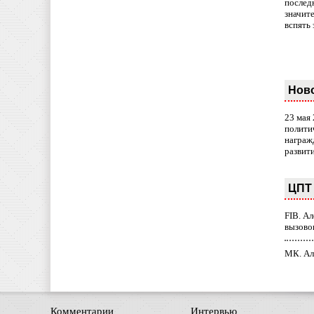
послед
значит
вспять 
Нов
23 мая
полити
награж
развит
ЦПТ 
FIB. А
вызово
МК. Ал
Комментарии
Интервью