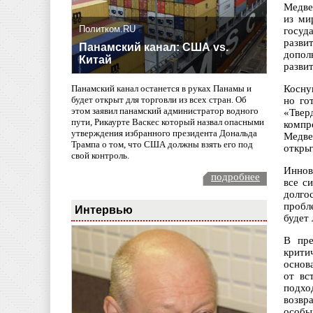
Медве
из ми
Политком.RU
госуд
разви
Панамский канал: США vs.
допол
Китай
разви
Косну
Панамский канал останется в руках Панамы и
будет открыт для торговли из всех стран. Об
но го
этом заявил панамский администратор водного
«Твер
пути, Рикаурте Васкес который назвал опасными
компр
утверждения избранного президента Дональда
Медве
Трампа о том, что США должны взять его под
открыт
свой контроль.
Иннов
подробнее
все с
долго
пробл
Интервью
будет 
В пре
крити
основ
от вс
подхо
возвр
особы