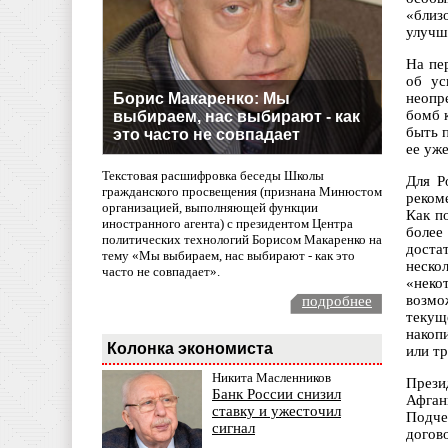
«близ
улучш
На пе
об ус
Борис Макаренко: Мы
неопр
бомб 
выбираем, нас выбирают - как
быть 
это часто не совпадает
ее уж
Текстовая расшифровка беседы Школы
Для Р
гражданского просвещения (признана Минюстом
реком
организацией, выполняющей функции
Как п
иностранного агента) с президентом Центра
более
политических технологий Борисом Макаренко на
доста
тему «Мы выбираем, нас выбирают - как это
неско
часто не совпадает».
«неко
возмож
подробнее
текущ
накоп
Колонка экономиста
или тр
Никита Масленников
Прези
Банк России снизил
Афган
ставку и ужесточил
Подче
сигнал
догов