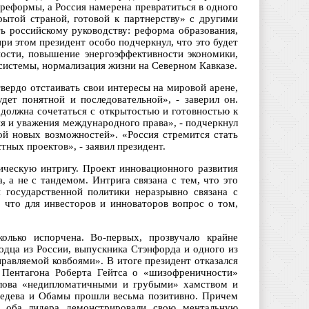
реформы, а Россия намерена превратиться в одного
рытой страной, готовой к партнерству» с другими
ть российскому руководству: реформа образования,
ри этом президент особо подчеркнул, что это будет
ности, повышение энергоэффективности экономики,
системы, нормализация жизни на Северном Кавказе.
вердо отстаивать свои интересы на мировой арене,
ет понятной и последовательной», - заверил он.
 должна сочетаться с открытостью и готовностью к
я и уважения международного права», - подчеркнул
ной новых возможностей». «Россия стремится стать
тных проектов», - заявил президент.
ическую интригу. Проект инновационного развития
 а не с тандемом. Интрига связана с тем, что это
й государственной политики неразрывно связана с
что для инвесторов и инноваторов вопрос о том,
лько испорчена. Во-первых, прозвучало крайне
одца из России, выпускника Стэнфорда и одного из
правляемой ковбоями». В итоге президент отказался
 Пентагона Роберта Гейтса о «шизофреничности»
слова «недипломатичными и грубыми» хамством и
ведева и Обамы прошли весьма позитивно. Причем
 оба лидера демонстрировали свою ментальную