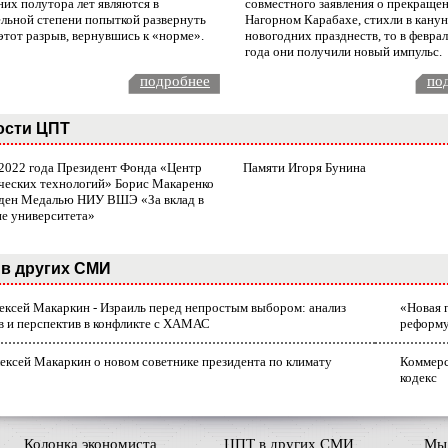
них полутора лет являются в
совместного заявления о прекращен
ельной степени попыткой развернуть
Нагорном Карабахе, стихли в канун
этот разрыв, вернувшись к «норме».
новогодних празднеств, то в февра
года они получили новый импульс.
подробнее
по
ости ЦПТ
 2022 года Президент Фонда «Центр
Памяти Игоря Бунина
ческих технологий» Борис Макаренко
ден Медалью НИУ ВШЭ «За вклад в
ие университета»
в других СМИ
лексей Макаркин - Израиль перед непростым выбором: анализ
«Новая 
в и перспектив в конфликте с ХАМАС
реформ
ексей Макаркин о новом советнике президента по климату
Коммерс
кодекс
Колонка экономиста
ЦПТ в других СМИ
Мы 