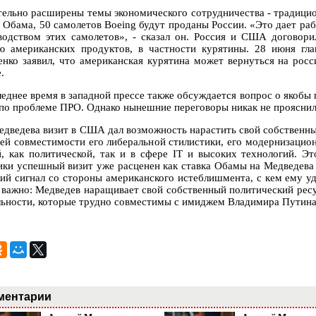
тельно расширены темы экономического сотрудничества - традици
л Обама, 50 самолетов Boeing будут проданы России. «Это дает р
водством этих самолетов», - сказал он. Россия и США договори
ю американских продуктов, в частности курятины. 28 июня гл
нко заявил, что американская курятина может вернуться на росс
.
леднее время в западной прессе также обсуждается вопрос о якобы
о проблеме ПРО. Однако нынешние переговоры никак не прояснил
едведева визит в США дал возможность нарастить свой собственны
ей совместимости его либеральной стилистики, его модернизацио
й, как политической, так и в сфере IT и высоких технологий. Э
ики успешный визит уже расценен как ставка Обамы на Медведева
кий сигнал со стороны американского истеблишмента, с кем ему уд
 важно: Медведев наращивает свой собственный политический ресур
льности, которые трудно совместимы с имиджем Владимира Путина
ментарии