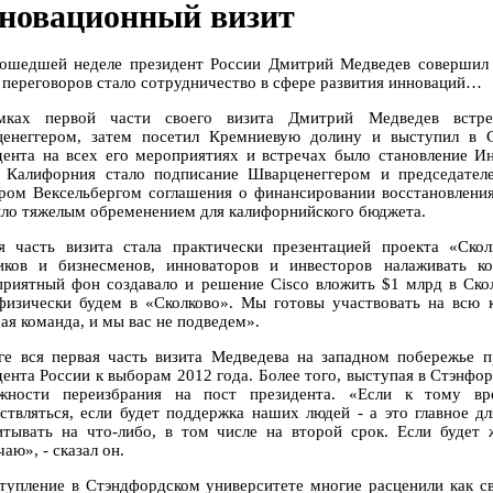
новационный визит
ошедшей неделе президент России Дмитрий Медведев совершил
 переговоров стало сотрудничество в сфере развития инноваций…
мках первой части своего визита Дмитрий Медведев встре
енеггером, затем посетил Кремниевую долину и выступил в С
дента на всех его мероприятиях и встречах было становление И
 Калифорния стало подписание Шварценеггером и председател
ром Вексельбергом соглашения о финансировании восстановления
ыло тяжелым обременением для калифорнийского бюджета.
я часть визита стала практически презентацией проекта «Ско
иков и бизнесменов, инноваторов и инвесторов налаживать к
приятный фон создавало и решение Cisco вложить $1 млрд в Скол
изически будем в «Сколково». Мы готовы участвовать на всю ка
ая команда, и мы вас не подведем».
ге вся первая часть визита Медведева на западном побережье п
дента России к выборам 2012 года. Более того, выступая в Стэнфо
жности переизбрания на пост президента. «Если к тому вр
ствляться, если будет поддержка наших людей - а это главное 
итывать на что-либо, в том числе на второй срок. Если будет 
аю», - сказал он.
тупление в Стэндфордском университете многие расценили как с