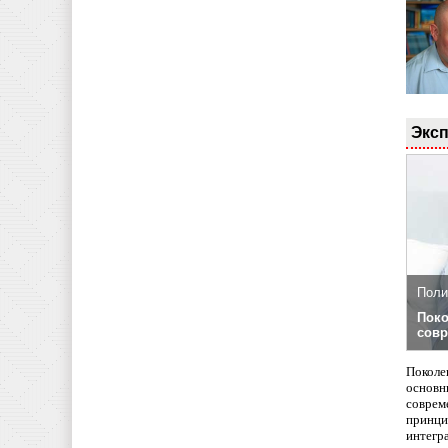
Эксп
Поли
Поко
совр
Поколе
основн
совреме
принци
интегр