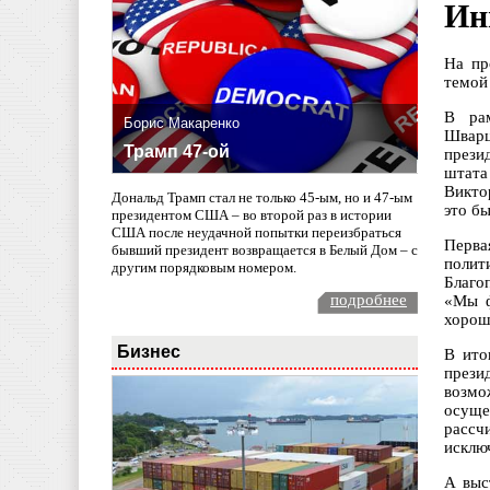
Ин
На пр
темой
В ра
Борис Макаренко
Шварц
Трамп 47-ой
прези
штата
Викто
Дональд Трамп стал не только 45-ым, но и 47-ым
это б
президентом США – во второй раз в истории
США после неудачной попытки переизбраться
Перва
бывший президент возвращается в Белый Дом – с
полит
другим порядковым номером.
Благо
подробнее
«Мы ф
хорош
Бизнес
В ито
прези
возмо
осуще
рассч
исключ
А выс