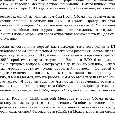
ость» и хорошее межличностное понимание. Символичным стал 
ения атмосферы США сделали знаковый для России шаг, включив Д
реговорах одной из главных тем был Иран. Обама подчеркнул на 
илении санкций в отношении КНДР и Ирана. Правда, по ито
еделенно. Президент России, комментируя заявление ЦРУ о наличи
количества обогащенного урана, заявил, что эти данные насторажив
приняты новые меры. Эти слова открывают возможность как для смя
есточению.
оссии на сегодня на первый план выходит тема вступления в 
ендовали своим национальным делегациям разрешить оставшиеся 
одчеркнул президент США, в целом «нет никаких серьезных препят
 99% проблем на пути вступления России в ВТО были разреш
точно трудные вопросы и потребует еще каких-то усилий», - сказ
лько месяцев достигнут очень серьезный прогресс». Со своей 
торые технические нюансы, по которым наши команды получил
но, и мы надеемся, что эта работа, и мы об этом сегодня говорили
его года». «Я доволен тем, что мы поставили временные рамки с
или в отношениях с президентом Обамой, не растворить разговор
имминга свиней, - сказал Медведев. - Я надеюсь, что мы сегодня у
денты России и США Дмитрий Медведев и Барак Обама высказа
истану в самых разных направлениях. Особое внимание в за
ркивается намерение «изучить возможность налаживания сотр
ора о коллективной безопасности (ОДКБ) и Международными силам