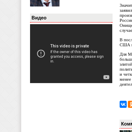
Значи
заяви
произ
Видео
Росси
Онище
случае
В пос
США п
Для М
больш
элито
полит
и чет
менее
деяте
Ком