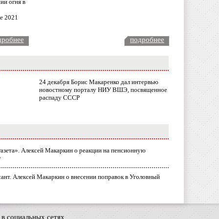
ии огня в
ле 2021
дробнее
подробнее
24 декабря Борис Макаренко дал интервью
новостному порталу НИУ ВШЭ, посвященное
распаду СССР
газета». Алексей Макаркин о реакции на пенсионную
у
ант. Алексей Макаркин о внесении поправок в Уголовный
в социальных сетях