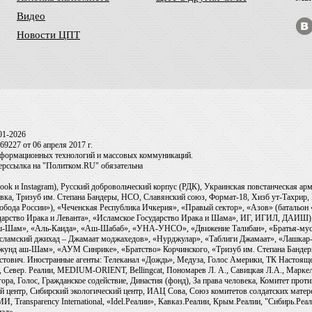
Видео
Новости ЦПТ
01-2026
9227 от 06 апреля 2017 г.
информационных технологий и массовых коммуникаций.
перссылка на "Политком.RU" обязательна
ook и Instagram), Русский добровольческий корпус (РДК), Украинская повстанческая а
ка, Тризуб им. Степана Бандеры, НСО, Славянский союз, Формат-18, Хизб ут-Тахрир, 
обода России»), «Чеченская Республика Ичкерия», «Правый сектор», «Азов» (батальон
сударство Ирака и Леванта», «Исламское Государство Ирака и Шама», ИГ, ИГИЛ, ДАИШ
-аш-Шам», «Аль-Каида», «Аш-Шабаб», «УНА-УНСО», «Движение Талибан», «Братья-мус
Исламский джихад – Джамаат моджахедов», «Нурджулар», «Таблиги Джамаат», «Лашкар-
Джунд аш-Шам», «АУМ Синрике», «Братство» Корчинского, «Тризуб им. Степана Банде
ович. Иностранные агенты: Телеканал «Дождь», Медуза, Голос Америки, ТК Настоящее Вр
 Север. Реалии, MEDIUM-ORIENT, Bellingcat, Пономарев Л. А., Савицкая Л.А., Маркело
ора, Голос, Гражданское содействие, Династия (фонд), За права человека, Комитет про
й центр, Сибирский экологический центр, ИАЦ Сова, Союз комитетов солдатских матер
ransparency International, «Idel.Реалии», Кавказ.Реалии, Крым.Реалии, "Сибирь.Реали