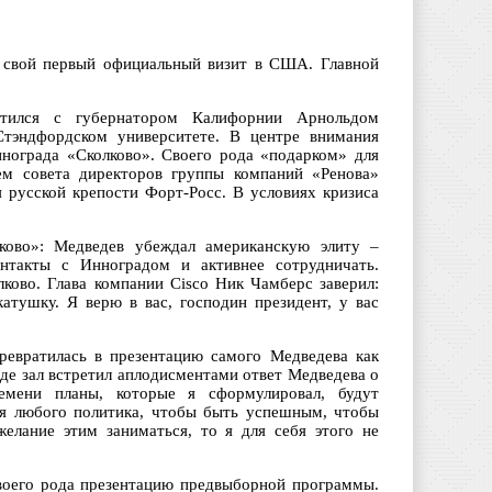
 свой первый официальный визит в США. Главной
тился с губернатором Калифорнии Арнольдом
тэндфордском университете. В центре внимания
ннограда «Сколково». Своего рода «подарком» для
ем совета директоров группы компаний «Ренова»
 русской крепости Форт-Росс. В условиях кризиса
лково»: Медведев убеждал американскую элиту –
онтакты с Инноградом и активнее сотрудничать.
ково. Глава компании Cisco Ник Чамберс заверил:
тушку. Я верю в вас, господин президент, у вас
ревратилась в презентацию самого Медведева как
рде зал встретил аплодисментами ответ Медведева о
емени планы, которые я сформулировал, будут
для любого политика, чтобы быть успешным, чтобы
желание этим заниматься, то я для себя этого не
воего рода презентацию предвыборной программы.