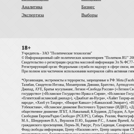
Аналитика
Бизнес
Экспертиза
Выборы
18+
Учредитель - ЗАО "Политические технологии"
© Информационный сайт политических комментариев "Политком.RU" 20
Свидетельство о регистрации средства массовой информации Эл № ФС77-6
Регистрирующий орган: Федеральная служба по надзору в сфере связи, 
При полном или частичном использовании материалов сайта активная ги
*Организации, экстремисты и террористы, запрещенные в РФ: Meta (Faceb
Талибан, Свидетели Иеговы, Мизантропик Дивижн, Братство, Артподготов
Джихад, АУЕ, Братья мусульмане, Легион «Свобода России» («Легион Св
государство» («Исламское Государство Ирака и Сирии», «Исламское Го
«Египетский исламский джихад»), «Джабхат ан-Нусра», «Хайят Тахрир
народа», «Хизб ут-Тахрир», «Имарат Кавказ» («Кавказский Эмират»), «
Узбекистана», «Исламское движение Восточного Туркестана» (ИДВТ), «
общественное движение ЛГБТ, А.Навальный, К.Буданов, Д.Гордон, А.Арест
Свободная Европа/Радио Свобода» (PCE/PC), Сибирь. Реалии, Фактограф,
М.А., Шендерович В.А., Верзилов П.Ю., Баданин Р.С., Альянс Врачей, Аг
гражданского просвещения, Пермь-36, Ракурс, Русь Сидящая, Сахаровски
Фонд свободы информации, Центр «Насилию.нет», Центр защиты прав СМИ, T