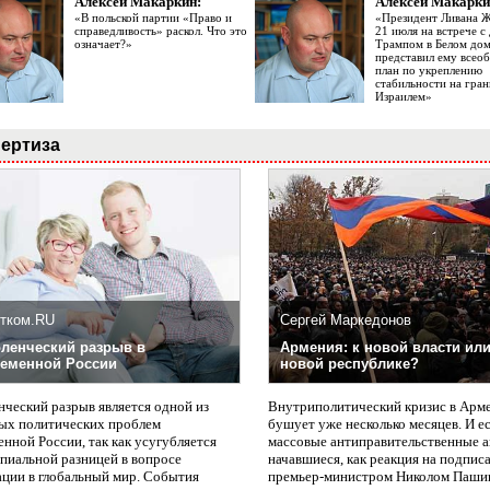
Алексей Макаркин:
Алексей Макарки
«В польской партии «Право и
«Президент Ливана 
справедливость» раскол. Что это
21 июля на встрече 
означает?»
Трампом в Белом до
представил ему все
план по укреплению
стабильности на гран
Израилем»
ертиза
тком.RU
Сергей Маркедонов
ленческий разрыв в
Армения: к новой власти или
еменной России
новой республике?
нческий разрыв является одной из
Внутриполитический кризис в Арм
ых политических проблем
бушует уже несколько месяцев. И е
нной России, так как усугубляется
массовые антиправительственные а
пиальной разницей в вопросе
начавшиеся, как реакция на подпис
ации в глобальный мир. События
премьер-министром Николом Паши