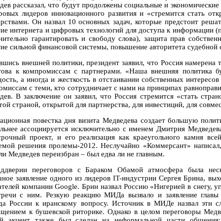
дев рассказал, что будут продолжены социальные и экономические 
ровых лидеров инновационного развития и «стремится стать отк
арствами. Он назвал 10 основных задач, которые предстоит реша
тие интернета и цифровых технологий для доступа к информации (п
нительно гарантировать и свободу слова), защита прав собствен
тие сильной финансовой системы, повышение авторитета судебной 
вшись внешней политики, президент заявил, что Россия намерена т
това к компромиссам с партнерами. «Наша внешняя политика буд
дость, а иногда и жесткость в отстаивании собственных интересов
омиссам с теми, кто сотрудничает с нами на принципах равноправи
дев. В заключение он заявил, что Россия стремится «стать стра
ой страной, открытой для партнерства, для инвестиций, для совмес
ационная повестка дня визита Медведева создает большую полит
ильнее ассоциируется исключительно с именем Дмитрия Медведева,
срочный проект, и его реализация как краеугольного камня все
емой решения пролемы-2012. Неслучайно «Коммерсант» написал, 
ли Медведев переизбран – был едва ли не главным.
ддверии переговоров с Бараком Обамой атмосфера была неско
чное заявление одного из лидеров IT-индустрии Сергея Брина, вых
ателей компании Google. Брин назвал Россию «Нигерией в снегу, у
тречи с ним. Резкую реакцию МИДа вызвало и заявление главы
да России к иранскому вопросу. Источник в МИДе назвал эти 
ащением к бушевской риторике. Однако в целом переговоры Мед
й акцент также был сделан на неформальной части общения: