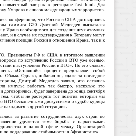
совместный завтрак в ресторане fast food. Для
оку Умарова в список международных террористов.
пресс-конференции, что Россия и США договорились
гам саммита G20 Дмитрий Медведев высказался
и у Ирана необходимого для создания двух атомных
ают, и в случае их подтверждения к Тегерану могут
гчения позиции России в отношении Ирана, так и к
ВТО. Президенты РФ и США в итоговом заявлении
вопросы по вступлению России в ВТО уже осенью.
ствий к вступлению России в ВТО». По его словам,
ены. «Оставшийся процент представляет собой
ал Обама. Однако, добавил он, «даже за последние
стороны, Дмитрий Медведев заявил, что остались
и импульс работать так быстро, насколько это
 и договорились, будет завершена до конца сентября
 тем, чтобы не растерять тот позитив, который мы
ы о ВТО бесконечными дискуссиями о судьбе курицы
же находимся в другой ситуации».
лись за развитие сотрудничества двух стран по
явлении уделяется теме борьбы с наркотиками.
удничества в данной сфере между Организацией
и по поддержанию стабильности в Афганистане».