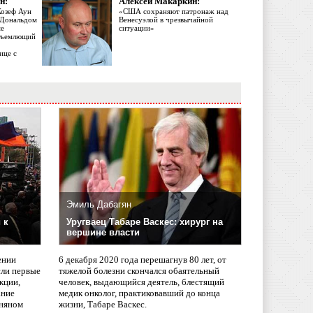
н:
Алексей Макаркин:
Жозеф Аун
«США сохраняют патронаж над
с Дональдом
Венесуэлой в чрезвычайной
ме
ситуации»
объемлющий
ице с
Эмиль Дабагян
 к
Уругваец Табаре Васкес: хирург на
вершине власти
ении
6 декабря 2020 года перешагнув 80 лет, от
сли первые
тяжелой болезни скончался обаятельный
кции,
человек, выдающийся деятель, блестящий
ание
медик онколог, практиковавший до конца
няном
жизни, Табаре Васкес.