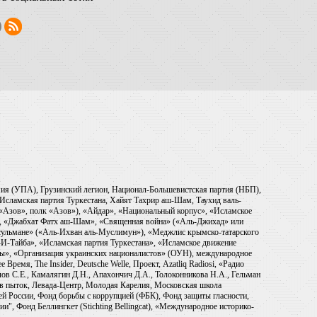
рмия (УПА), Грузинский легион, Национал-Большевистская партия (НБП),
Исламская партия Туркестана, Хайят Тахрир аш-Шам, Таухид валь-
 «Азов», полк «Азов»), «Айдар», «Национальный корпус», «Исламское
), «Джабхат Фатх аш-Шам», «Священная война» («Аль-Джихад» или
ульмане» («Аль-Ихван аль-Муслимун»), «Меджлис крымско-татарского
И-Тайба», «Исламская партия Туркестана», «Исламское движение
ры», «Организация украинских националистов» (ОУН), международное
емя, The Insider, Deutsche Welle, Проект, Azatliq Radiosi, «Радио
в С.Е., Камалягин Д.Н., Апахончич Д.А., Толоконникова Н.А., Гельман
тив пыток, Левада-Центр, Молодая Карелия, Московская школа
ей России, Фонд борьбы с коррупцией (ФБК), Фонд защиты гласности,
и", Фонд Беллингкет (Stichting Bellingcat), «Международное историко-