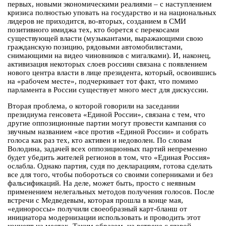
первых, новыми экономическими реалиями – с наступлением
кризиса полностью уповать на государство и на национальных
лидеров не приходится, во-вторых, созданием в СМИ
позитивного имиджа тех, кто борется с перекосами
существующей власти (музыкантами, выражающими свою
гражданскую позицию, рядовыми автомобилистами,
снимающими на видео чиновников с мигалками). И, наконец,
активизация некоторых слоев россиян связана с появлением
нового центра власти в лице президента, который, освоившись
на «рабочем месте», подчеркивает тот факт, что помимо
парламента в России существует много мест для дискуссии.
Вторая проблема, о которой говорили на заседании
президиума генсовета «Единой России», связана с тем, что
другие оппозиционные партии могут провести кампания со
звучным названием «все против «Единой России» и собрать
голоса как раз тех, кто активен и недоволен. По словам
Володина, задачей всех оппозиционных партий непременно
будет убедить жителей регионов в том, что «Единая Россия»
ослабла. Однако партия, судя по декларациям, готова сделать
все для того, чтобы побороться со своими соперниками и без
фальсификаций. На деле, может быть, просто с неявным
применением нелегальных методов получения голосов. После
встречи с Медведевым, которая прошла в конце мая,
«единороссы» получили своеобразный карт-бланш от
инициатора модернизации использовать и проводить этот