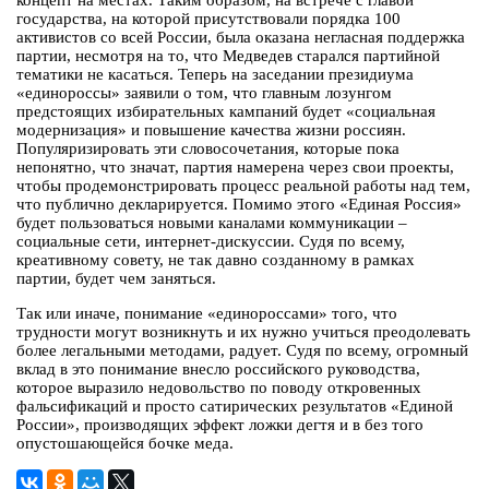
концепт на местах. Таким образом, на встрече с главой
государства, на которой присутствовали порядка 100
активистов со всей России, была оказана негласная поддержка
партии, несмотря на то, что Медведев старался партийной
тематики не касаться. Теперь на заседании президиума
«единороссы» заявили о том, что главным лозунгом
предстоящих избирательных кампаний будет «социальная
модернизация» и повышение качества жизни россиян.
Популяризировать эти словосочетания, которые пока
непонятно, что значат, партия намерена через свои проекты,
чтобы продемонстрировать процесс реальной работы над тем,
что публично декларируется. Помимо этого «Единая Россия»
будет пользоваться новыми каналами коммуникации –
социальные сети, интернет-дискуссии. Судя по всему,
креативному совету, не так давно созданному в рамках
партии, будет чем заняться.
Так или иначе, понимание «единороссами» того, что
трудности могут возникнуть и их нужно учиться преодолевать
более легальными методами, радует. Судя по всему, огромный
вклад в это понимание внесло российского руководства,
которое выразило недовольство по поводу откровенных
фальсификаций и просто сатирических результатов «Единой
России», производящих эффект ложки дегтя и в без того
опустошающейся бочке меда.