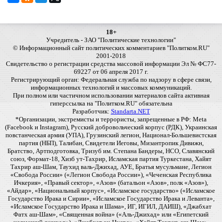
18+
Учредитель - ЗАО "Политические технологии"
© Информационный сайт политических комментариев "Политком.RU"
2001-2018
Свидетельство о регистрации средства массовой информации Эл № ФС77-
69227 от 06 апреля 2017 г.
Регистрирующий орган: Федеральная служба по надзору в сфере связи,
информационных технологий и массовых коммуникаций.
При полном или частичном использовании материалов сайта активная
гиперссылка на "Политком.RU" обязательна
Разработчик:
Standarta.NET
*Организации, экстремисты и террористы, запрещенные в РФ: Meta
(Facebook и Instagram), Русский добровольческий корпус (РДК), Украинская
повстанческая армия (УПА), Грузинский легион, Национал-Большевистская
партия (НБП), Талибан, Свидетели Иеговы, Мизантропик Дивижн,
Братство, Артподготовка, Тризуб им. Степана Бандеры, НСО, Славянский
союз, Формат-18, Хизб ут-Тахрир, Исламская партия Туркестана, Хайят
Тахрир аш-Шам, Таухид валь-Джихад, АУЕ, Братья мусульмане, Легион
«Свобода России» («Легион Свобода России»), «Чеченская Республика
Ичкерия», «Правый сектор», «Азов» (батальон «Азов», полк «Азов»),
«Айдар», «Национальный корпус», «Исламское государство» («Исламское
Государство Ирака и Сирии», «Исламское Государство Ирака и Леванта»,
«Исламское Государство Ирака и Шама», ИГ, ИГИЛ, ДАИШ), «Джабхат
Фатх аш-Шам», «Священная война» («Аль-Джихад» или «Египетский