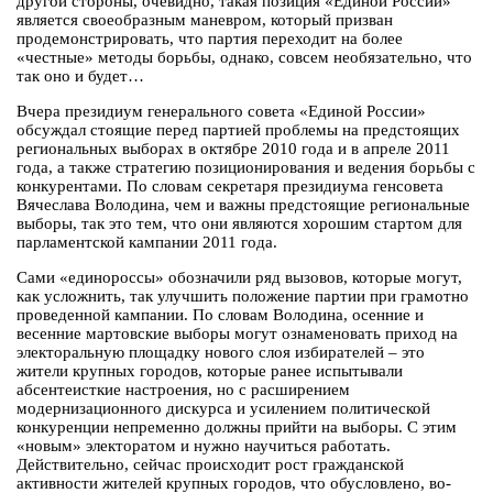
другой стороны, очевидно, такая позиция «Единой России»
является своеобразным маневром, который призван
продемонстрировать, что партия переходит на более
«честные» методы борьбы, однако, совсем необязательно, что
так оно и будет…
Вчера президиум генерального совета «Единой России»
обсуждал стоящие перед партией проблемы на предстоящих
региональных выборах в октябре 2010 года и в апреле 2011
года, а также стратегию позиционирования и ведения борьбы с
конкурентами. По словам секретаря президиума генсовета
Вячеслава Володина, чем и важны предстоящие региональные
выборы, так это тем, что они являются хорошим стартом для
парламентской кампании 2011 года.
Сами «единороссы» обозначили ряд вызовов, которые могут,
как усложнить, так улучшить положение партии при грамотно
проведенной кампании. По словам Володина, осенние и
весенние мартовские выборы могут ознаменовать приход на
электоральную площадку нового слоя избирателей – это
жители крупных городов, которые ранее испытывали
абсентеисткие настроения, но с расширением
модернизационного дискурса и усилением политической
конкуренции непременно должны прийти на выборы. С этим
«новым» электоратом и нужно научиться работать.
Действительно, сейчас происходит рост гражданской
активности жителей крупных городов, что обусловлено, во-