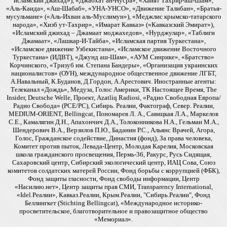
исламский джихад»), «Джабхат ан-Нусра», «Хайят Тахрир-аш-Шам»,
«Аль-Каида», «Аш-Шабаб», «УНА-УНСО», «Движение Талибан», «Братья-
мусульмане» («Аль-Ихван аль-Муслимун»), «Меджлис крымско-татарского
народа», «Хизб ут-Тахрир», «Имарат Кавказ» («Кавказский Эмират»),
«Исламский джихад – Джамаат моджахедов», «Нурджулар», «Таблиги
Джамаат», «Лашкар-И-Тайба», «Исламская партия Туркестана»,
«Исламское движение Узбекистана», «Исламское движение Восточного
Туркестана» (ИДВТ), «Джунд аш-Шам», «АУМ Синрике», «Братство»
Корчинского, «Тризуб им. Степана Бандеры», «Организация украинских
националистов» (ОУН), международное общественное движение ЛГБТ,
А.Навальный, К.Буданов, Д.Гордон, А.Арестович. Иностранные агенты:
Телеканал «Дождь», Медуза, Голос Америки, ТК Настоящее Время, The
Insider, Deutsche Welle, Проект, Azatliq Radiosi, «Радио Свободная Европа/
Радио Свобода» (PCE/PC), Сибирь. Реалии, Фактограф, Север. Реалии,
MEDIUM-ORIENT, Bellingcat, Пономарев Л. А., Савицкая Л.А., Маркелов
С.Е., Камалягин Д.Н., Апахончич Д.А., Толоконникова Н.А., Гельман М.А.,
Шендерович В.А., Верзилов П.Ю., Баданин Р.С., Альянс Врачей, Агора,
Голос, Гражданское содействие, Династия (фонд), За права человека,
Комитет против пыток, Левада-Центр, Молодая Карелия, Московская
школа гражданского просвещения, Пермь-36, Ракурс, Русь Сидящая,
Сахаровский центр, Сибирский экологический центр, ИАЦ Сова, Союз
комитетов солдатских матерей России, Фонд борьбы с коррупцией (ФБК),
Фонд защиты гласности, Фонд свободы информации, Центр
«Насилию.нет», Центр защиты прав СМИ, Transparency International,
«Idel.Реалии», Кавказ.Реалии, Крым.Реалии, "Сибирь.Реалии", Фонд
Беллингкет (Stichting Bellingcat), «Международное историко-
просветительское, благотворительное и правозащитное общество
«Мемориал».