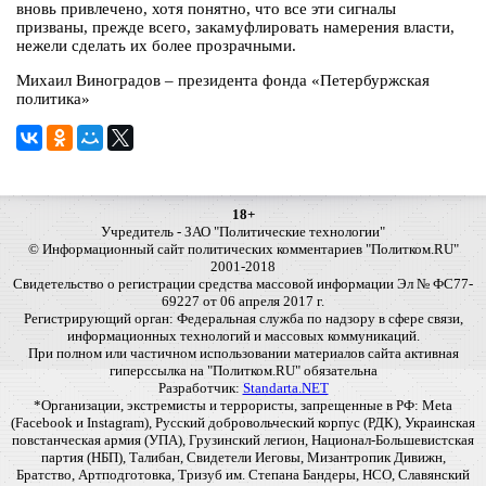
вновь привлечено, хотя понятно, что все эти сигналы
призваны, прежде всего, закамуфлировать намерения власти,
нежели сделать их более прозрачными.
Михаил Виноградов – президента фонда «Петербуржская
политика»
18+
Учредитель - ЗАО "Политические технологии"
© Информационный сайт политических комментариев "Политком.RU"
2001-2018
Свидетельство о регистрации средства массовой информации Эл № ФС77-
69227 от 06 апреля 2017 г.
Регистрирующий орган: Федеральная служба по надзору в сфере связи,
информационных технологий и массовых коммуникаций.
При полном или частичном использовании материалов сайта активная
гиперссылка на "Политком.RU" обязательна
Разработчик:
Standarta.NET
*Организации, экстремисты и террористы, запрещенные в РФ: Meta
(Facebook и Instagram), Русский добровольческий корпус (РДК), Украинская
повстанческая армия (УПА), Грузинский легион, Национал-Большевистская
партия (НБП), Талибан, Свидетели Иеговы, Мизантропик Дивижн,
Братство, Артподготовка, Тризуб им. Степана Бандеры, НСО, Славянский