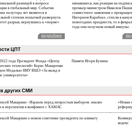
пиальной разницей в вопросе
начавшиеся, как реакция на подпис
ации в глобальный мир. События
премьер-министром Николом Паши
них полутора лет являются в
совместного заявления о прекращен
ельной степени попыткой развернуть
Нагорном Карабахе, стихли в канун
этот разрыв, вернувшись к «норме».
новогодних празднеств, то в февра
года они получили новый импульс.
подробнее
по
ости ЦПТ
 2022 года Президент Фонда «Центр
Памяти Игоря Бунина
ческих технологий» Борис Макаренко
ден Медалью НИУ ВШЭ «За вклад в
ие университета»
в других СМИ
лексей Макаркин - Израиль перед непростым выбором: анализ
«Новая 
в и перспектив в конфликте с ХАМАС
реформ
ексей Макаркин о новом советнике президента по климату
Коммерс
кодекс