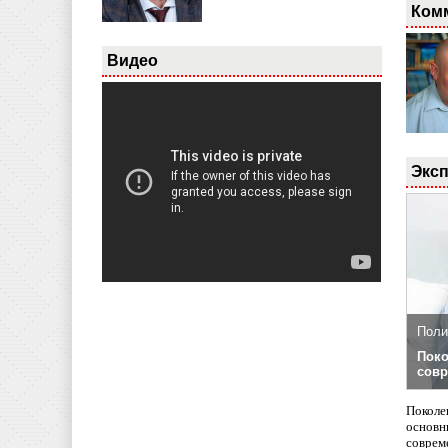
Ком
Видео
Эксп
Поли
Поко
совр
Поколе
основн
совреме