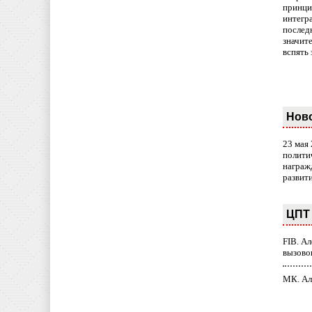
принци
интегр
послед
значит
вспять 
Нов
23 мая
полити
награж
развит
ЦПТ 
FIB. А
вызово
МК. Ал