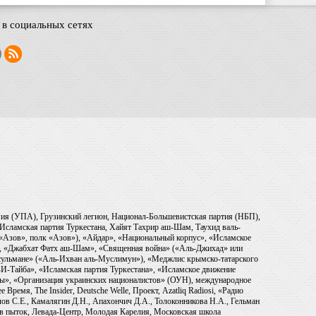
в социальных сетях
рмия (УПА), Грузинский легион, Национал-Большевистская партия (НБП),
Исламская партия Туркестана, Хайят Тахрир аш-Шам, Таухид валь-
 «Азов», полк «Азов»), «Айдар», «Национальный корпус», «Исламское
), «Джабхат Фатх аш-Шам», «Священная война» («Аль-Джихад» или
ульмане» («Аль-Ихван аль-Муслимун»), «Меджлис крымско-татарского
И-Тайба», «Исламская партия Туркестана», «Исламское движение
ры», «Организация украинских националистов» (ОУН), международное
емя, The Insider, Deutsche Welle, Проект, Azatliq Radiosi, «Радио
в С.Е., Камалягин Д.Н., Апахончич Д.А., Толоконникова Н.А., Гельман
тив пыток, Левада-Центр, Молодая Карелия, Московская школа