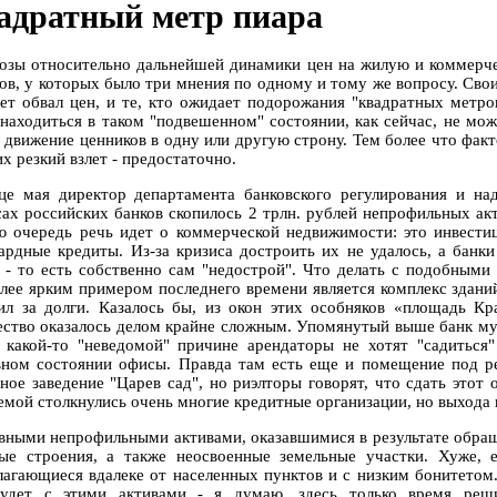
адратный метр пиара
озы относительно дальнейшей динамики цен на жилую и коммерч
ов, у которых было три мнения по одному и тому же вопросу. Свои
ет обвал цен, и те, кто ожидает подорожания "квадратных метро
 находиться в таком "подвешенном" состоянии, как сейчас, не мо
е движение ценников в одну или другую строну. Тем более что факт
их резкий взлет - предостаточно.
це мая директор департамента банковского регулирования и на
сах российских банков скопилось 2 трлн. рублей непрофильных ак
ю очередь речь идет о коммерческой недвижимости: это инвести
ардные кредиты. Из-за кризиса достроить их не удалось, а банк
е - то есть собственно сам "недострой". Что делать с подобными
лее ярким примером последнего времени является комплекс здани
ил за долги. Казалось бы, из окон этих особняков «площадь Кр
ство оказалось делом крайне сложным. Упомянутый выше банк муча
 какой-то "неведомой" причине арендаторы не хотят "садиться
вном состоянии офисы. Правда там есть еще и помещение под ре
тное заведение "Царев сад", но риэлторы говорят, что сдать этот
емой столкнулись очень многие кредитные организации, но выхода и
вными непрофильными активами, оказавшимися в результате обраще
ые строения, а также неосвоенные земельные участки. Хуже, ес
лагающиеся вдалеке от населенных пунктов и с низким бонитетом
удет с этими активами - я думаю, здесь только время реши