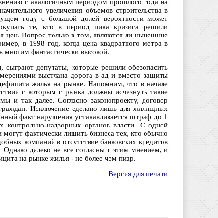
равнению с аналогичным периодом прошлого года на
начительного увеличения объемов строительства в
екущем году с большой долей вероятности может
окупать те, кто в период пика кризиса решили
я цен. Вопрос только в том, являются ли нынешние
имер, в 1998 год, когда цена квадратного метра в
сь многим фантастически высокой.
н, сыграют депутаты, которые решили обезопасить
намерениями выстлана дорога в ад и вместо защиты
дефицита жилья на рынке. Напомним, что в начале
тствии с которым с рынка должны исчезнуть такие
мы и так далее. Согласно законопроекту, договор
 граждан. Исключение сделано лишь для жилищных
енный факт нарушения устанавливается штраф до 1
х контрольно-надзорных органов власти. С одной
ни могут фактически лишить бизнеса тех, кто обычно
добных компаний в отсутствие банковских кредитов
. Однако далеко не все согласны с этим мнением, и
цита на рынке жилья - не более чем пиар.
Версия для печати