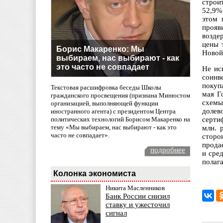
строи
52,9%
этом 
прояв
возде
цены 
Борис Макаренко: Мы
Новой
выбираем, нас выбирают - как
это часто не совпадает
Не ис
соинв
покуп
Текстовая расшифровка беседы Школы
мая Г
гражданского просвещения (признана Минюстом
схемы
организацией, выполняющей функции
долев
иностранного агента) с президентом Центра
политических технологий Борисом Макаренко на
серти
тему «Мы выбираем, нас выбирают - как это
млн. 
часто не совпадает».
сторо
прода
подробнее
и сре
полаг
Колонка экономиста
Никита Масленников
Банк России снизил
ставку и ужесточил
сигнал