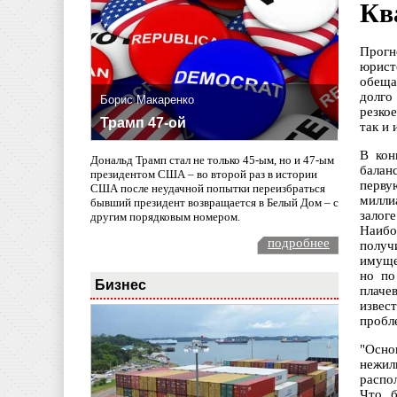
Кв
Прогн
юрист
обеща
долго
Борис Макаренко
резко
Трамп 47-ой
так и 
В кон
Дональд Трамп стал не только 45-ым, но и 47-ым
балан
президентом США – во второй раз в истории
перву
США после неудачной попытки переизбраться
милли
бывший президент возвращается в Белый Дом – с
залог
другим порядковым номером.
Наибо
подробнее
получ
имуще
но по
Бизнес
плаче
извес
пробл
"Осно
нежил
распо
Что б