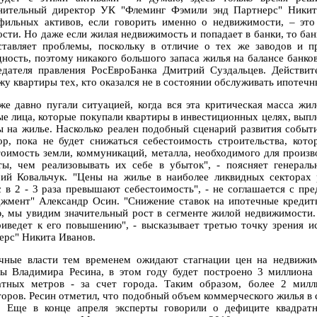
нительный директор УК "Флеминг Фэмили энд Партнерс" Никита
фильных активов, если говорить именно о недвижимости, – эт
сти. Но даже если жилая недвижимость и попадает в банки, то банк
ставляет проблемы, поскольку в отличие о тех же заводов и 
дность, поэтому никакого большого запаса жилья на балансе банков
едателя правления РосЕвроБанка Дмитрий Суздальцев. Действит
жу квартиры тех, кто оказался не в состоянии обслуживать ипотечн
же давно пугали ситуацией, когда вся эта критическая масса жи
ые лица, которые покупали квартиры в инвестиционных целях, выпле
ы на жилье. Насколько реален подобный сценарий развития событ
ор, пока не будет снижаться себестоимость строительства, кот
тоимость земли, коммуникаций, металла, необходимого для произ
ты, чем реализовывать их себе в убыток", - поясняет генерал
ий Ковальчук. "Цены на жилье в наиболее ликвидных секторах
с в 2 - 3 раза превышают себестоимость", - не соглашается с 
жмент" Александр Осин. "Снижение ставок на ипотечные кредиты
, мы увидим значительный рост в сегменте жилой недвижимости.
риведет к его повышению", - высказывает третью точку зрения 
ерс" Никита Иванов.
чные власти тем временем ожидают стагнации цен на недвижим
ы Владимира Ресина, в этом году будет построено 3 миллиона
атных метров - за счет города. Таким образом, более 2 милл
торов. Ресин отметил, что подобный объем коммерческого жилья в 
. Еще в конце апреля эксперты говорили о дефиците квадрат