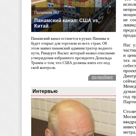
испол
непро
Политком.RU
мощно
не со
Панамский канал: США vs.
ликви
Китай
предс
прода
Панамский канал останется в руках Панамы и
будет открыт для торговли из всех стран. Об
Нас у
этом заявил панамский администратор водного
частн
пути, Рикаурте Васкес который назвал опасными
и цен
утверждения избранного президента Дональда
тех п
Трампа о том, что США должны взять его под
себес
свой контроль.
проек
Дмитр
подробнее
сейча
Менед
Интервью
думаю
год п
Партн
Столи
Москв
квадр
инвес
метра