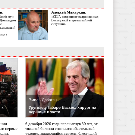
н:
Алексей Макаркин:
Жозеф Аун
«США сохраняют патронаж над
с Дональдом
Венесуэлой в чрезвычайной
ме
ситуации»
объемлющий
ице с
Эмиль Дабагян
 к
Уругваец Табаре Васкес: хирург на
вершине власти
ении
6 декабря 2020 года перешагнув 80 лет, от
сли первые
тяжелой болезни скончался обаятельный
кции,
человек, выдающийся деятель, блестящий