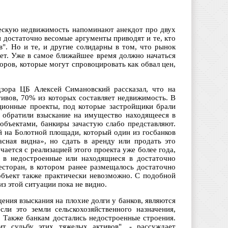
ескую недвижимость напоминают анекдот про двух
 достаточно весомые аргументы приводят и те, кто
в". Но и те, и другие солидарны в том, что рынок
жет. Уже в самое ближайшее время должно начаться
оров, которые могут спровоцировать как обвал цен,
дзора ЦБ Алексей Симановский рассказал, что на
тивов, 70% из которых составляет недвижимость. В
ционные проекты, под которые застройщики брали
и обратили взыскание на имущество находящееся в
 объектами, банкиры зачастую слабо представляют.
й на Болотной площади, который один из госбанков
асная видна», но сдать в аренду или продать это
ется с реализацией этого проекта уже более года,
" в недостроенные или находящиеся в достаточно
сторан, в котором ранее размещалось достаточно
 объект также практически невозможно. С подобной
з этой ситуации пока не видно.
ния взыскания на плохие долги у банков, являются
ли это земли сельскохозяйственного назначения,
. Также банкам достались недостроенные строения.
т судьбу этих тяжелых активов", - рассуждает