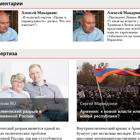
ментарии
Алексей Макаркин:
Алексей Макарки
«В польской партии «Право и
«Президент Ливана 
справедливость» раскол. Что это
21 июля на встрече 
означает?»
Трампом в Белом до
представил ему все
план по укреплению
стабильности на гран
Израилем»
ертиза
тком.RU
Сергей Маркедонов
ленческий разрыв в
Армения: к новой власти или
еменной России
новой республике?
нческий разрыв является одной из
Внутриполитический кризис в Арм
ых политических проблем
бушует уже несколько месяцев. И е
нной России, так как усугубляется
массовые антиправительственные а