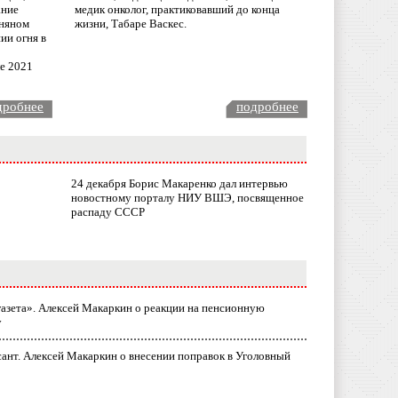
ание
медик онколог, практиковавший до конца
няном
жизни, Табаре Васкес.
ии огня в
ле 2021
дробнее
подробнее
24 декабря Борис Макаренко дал интервью
новостному порталу НИУ ВШЭ, посвященное
распаду СССР
газета». Алексей Макаркин о реакции на пенсионную
у
ант. Алексей Макаркин о внесении поправок в Уголовный