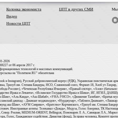
Колонка экономиста
ЦПТ в других СМИ
Мы 
Видео
Новости ЦПТ
01-2026
9227 от 06 апреля 2017 г.
информационных технологий и массовых коммуникаций.
перссылка на "Политком.RU" обязательна
ook и Instagram), Русский добровольческий корпус (РДК), Украинская повстанческая а
ка, Тризуб им. Степана Бандеры, НСО, Славянский союз, Формат-18, Хизб ут-Тахрир, 
обода России»), «Чеченская Республика Ичкерия», «Правый сектор», «Азов» (батальон
сударство Ирака и Леванта», «Исламское Государство Ирака и Шама», ИГ, ИГИЛ, ДАИШ
-аш-Шам», «Аль-Каида», «Аш-Шабаб», «УНА-УНСО», «Движение Талибан», «Братья-мус
Исламский джихад – Джамаат моджахедов», «Нурджулар», «Таблиги Джамаат», «Лашкар-
Джунд аш-Шам», «АУМ Синрике», «Братство» Корчинского, «Тризуб им. Степана Банде
ович. Иностранные агенты: Телеканал «Дождь», Медуза, Голос Америки, ТК Настоящее Вр
 Север. Реалии, MEDIUM-ORIENT, Bellingcat, Пономарев Л. А., Савицкая Л.А., Маркело
ора, Голос, Гражданское содействие, Династия (фонд), За права человека, Комитет про