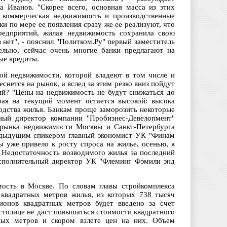
 Иванов. "Скорее всего, основная масса из этих
о коммерческая недвижимость и производственные
и по мере ее появления сразу же ее реализуют, что
предприятий, жилая недвижимость сохранила свою
 нет", - пояснил "Политком.Ру" первый заместитель
ельно, сейчас очень многие банки предлагают на
ые кредиты.
лой недвижимости, которой владеют в том числе и
снется на рынок, а вслед за этим резко вниз пойдут
ий? "Цены на недвижимость не будут снижаться до
орая на текущий момент остается высокой: высока
водства жилья. Банкам проще заморозить некоторые
ьный директор компании "Пробизнес-Девелопмент"
 рынка недвижимости Москвы и Санкт-Петербурга
предыдущим спикером главный экономист УК "Финам
 уже привело к росту спроса на жилье, осенью, я
 Недостаточность возводимого жилья за последний
исполнительный директор УК "Флеминг Фэмили энд
ость в Москве. По словам главы стройкомплекса
 квадратных метров жилья, из которых 738 тысяч
ионов квадратных метров будет введено за счет
столице не даст повышаться стоимости квадратного
ных метров и скором взлете цен на них. Объем