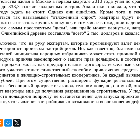
тельства жилья в Москве в первом квартале 2010 года упал по с
 до 338,3 тысячи квадратных метров. Аналитики отмечали, что з
году ждать не стоит. Однако они ошиблись. Кроме того, в т
иться так называемый "отложенный спрос": квартиры будут п
ржаться от столь крупных покупок, в том числе в ожидании падени
тем самым пресловутым "дном", или прайс может вернуться, напр
 Олимпийской деревне составляла "всего" 2 тыс. долларов и казала
ключено, что на руку экспертам, которые прогнозируют взлет це
есторов от произвола застройщиков. Но, как известно, благими 
ателей инициатива народных избранников может стать причиной 
осдума приняла законопроект о защите прав дольщиков, в соотве
 продажи жилья, как предварительные договоры, вексельные схе
ого участия станет единственный способом привлечения средств
фикатов и жилищно-строительных кооперативов. За каждый выявл
рублей. При этом существенно расширены функции региональны
ны - бесспорный прогресс в законодательном поле, но, с другой, о
ет квартиры еще до получения разрешения на строительства. У по
дств дольщиков попросту не останется денег для запуска проектов
ают, что заявления застройщиков о возможности возникновения дефи