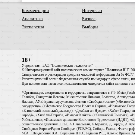
Комментарии
Интервью
Аналитика
Бизнес
Экспертиза
Выборы
18+
Учредитель - ЗАО "Политические технологии"
© Информационный сайт политических комментариев "Политком.RU" 20
Свидетельство о регистрации средства массовой информации Эл № ФС77-6
Регистрирующий орган: Федеральная служба по надзору в сфере связи, 
При полном или частичном использовании материалов сайта активная ги
*Организации, экстремисты и террористы, запрещенные в РФ: Meta (Faceb
Талибан, Свидетели Иеговы, Мизантропик Дивижн, Братство, Артподготов
Джихад, АУЕ, Братья мусульмане, Легион «Свобода России» («Легион Св
государство» («Исламское Государство Ирака и Сирии», «Исламское Го
«Египетский исламский джихад»), «Джабхат ан-Нусра», «Хайят Тахрир
народа», «Хизб ут-Тахрир», «Имарат Кавказ» («Кавказский Эмират»), «
Узбекистана», «Исламское движение Восточного Туркестана» (ИДВТ), «
общественное движение ЛГБТ, А.Навальный, К.Буданов, Д.Гордон, А.Арест
Свободная Европа/Радио Свобода» (PCE/PC), Сибирь. Реалии, Фактограф,
М.А., Шендерович В.А., Верзилов П.Ю., Баданин Р.С., Альянс Врачей, Аг