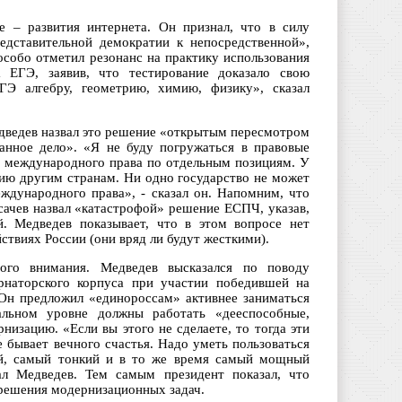
е – развития интернета. Он признал, что в силу
едставительной демократии к непосредственной»,
особо отметил резонанс на практику использования
 ЕГЭ, заявив, что тестирование доказало свою
Э алгебру, геометрию, химию, физику», сказал
едведев назвал это решение «открытым пересмотром
анное дело». «Я не буду погружаться в правовые
ы международного права по отдельным позициям. У
цию другим странам. Ни одно государство не может
ждународного права», - сказал он. Напомним, что
ачев назвал «катастрофой» решение ЕСПЧ, указав,
. Медведев показывает, что в этом вопросе нет
ствиях России (они вряд ли будут жесткими).
ого внимания. Медведев высказался по поводу
рнаторского корпуса при участии победившей на
 Он предложил «единороссам» активнее заниматься
альном уровне должны работать «дееспособные,
изацию. «Если вы этого не сделаете, то тогда эти
е бывает вечного счастья. Надо уметь пользоваться
ый, самый тонкий и в то же время самый мощный
ал Медведев. Тем самым президент показал, что
 решения модернизационных задач.