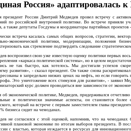
диная Россия» адаптировалась к
я президент России Дмитрий Медведев провел встречу с активом
ений по российской внутренней политике. Во встрече приняли уч
я, а также депутаты Госдумы и координаторы партийных проектов - 
чески встреча касалась самых общих вопросов, стратегии, вектор
льно-экономической политики, модернизации, положения биз
ктеризовать как стремление подтвердить следование стратегическо
дев воспроизвел свою уже известную оценку политики первых восьм
крепления «каркаса политической системы», но в целом недостаточ
лись не так быстро, как хотелось. Мы достигали успехов скор
игму развития», - сказал президент. Он также снова раскритикова
ересованы в запредельно низких ценах на нефть, но если говорить 
трофа. Это уничтожение всех стимулов для развития», - заявил Ме
низаторский курс должен проводиться вне зависимости от экономи
я об экономической политике, Медведев, придерживался отчетливо 
льные и политически значимые аспекты, он становится более
ского, который на встрече с первым заместителем главы президен
5% бизнеса сидит на чемоданах.
дев не согласился с этой оценкой, напомнив, что на чемоданах 
тивной плановой экономике по итогам выборов президента. В посл
ссии с властью, которая нуждается в ресурсах для инновационног