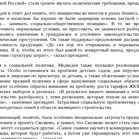
вой Россией» стали громче звучать политические требования, прежд
дев в ответ дал понять, что инициатива во многом в руках бизнеса
ане и насколько бы хорошо не были защищены основы частной с
ы… занимать социально-общественную позицию». В то же вре
ечивать нормальные условия, не прессовать, не заниматься разб
мались изменения в гражданское и уголовное законодательств
мические преступления. Он также поддержал предложение расшири
тоимость продукции. «До сих пор это открываешь и поражаеш
мика. И я, чтобы из этого был какой-то конкретный выход, пред
нии структуры затрат», - сказал президент.
я о социальной политике, Медведев также похвалил реализаци
ты. Особо остановился на проблеме детских садов, дав поруче
зии и лицензии по присмотру за детьми, а также облегчению услов
нение прежней политики в сфере выполнения социальных обяза
дент особенно обратил внимание на проблему роста тарифов ЖКХ,
вских выборов в регионах. «В результате вашего внимания к это
тельство разобралось с теми регионами, которые пошли на немо
ок», - напомнил президент. Затрагивая социальную проблематику
ногодетных семей в области жилищного строительства.
инноваций, понятно, была особенно эмоционально затронута презид
ением к проекту Сколково, и заявил, что Сколково может стать св
 могут создаваться другие. «Самое главное научится коммерциализ
ницы, которые будут работать, а потом уже тиражировать этот опыт
появиться много», - сказал он.