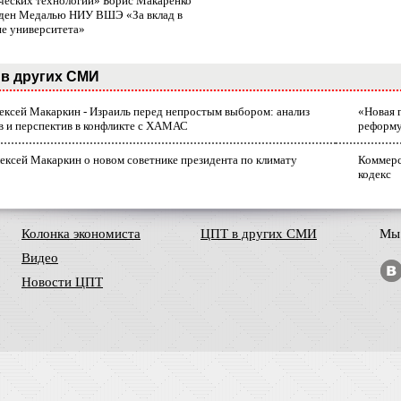
ческих технологий» Борис Макаренко
ден Медалью НИУ ВШЭ «За вклад в
ие университета»
в других СМИ
лексей Макаркин - Израиль перед непростым выбором: анализ
«Новая 
в и перспектив в конфликте с ХАМАС
реформ
ексей Макаркин о новом советнике президента по климату
Коммерс
кодекс
Колонка экономиста
ЦПТ в других СМИ
Мы 
Видео
Новости ЦПТ