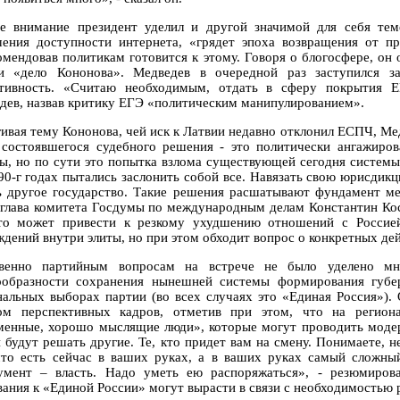
е внимание президент уделил и другой значимой для себя тем
ения доступности интернета, «грядет эпоха возвращения от пр
омендовав политикам готовится к этому. Говоря о блогосфере, он 
 «дело Кононова». Медведев в очередной раз заступился за
тивность. «Считаю необходимым, отдать в сферу покрытия ЕГ
дев, назвав критику ЕГЭ «политическим манипулированием».
гивая тему Кононова, чей иск к Латвии недавно отклонил ЕСПЧ, М
 состоявшегося судебного решения - это политически ангажиров
ы, но по сути это попытка взлома существующей сегодня систем
 90-г годах пытались заслонить собой все. Навязать свою юрисдик
ь другое государство. Такие решения расшатывают фундамент ме
 глава комитета Госдумы по международным делам Константин Кос
то может привести к резкому ухудшению отношений с Россией
ждений внутри элиты, но при этом обходит вопрос о конкретных дей
венно партийным вопросам на встрече не было уделено мн
ообразности сохранения нынешней системы формирования губе
нальных выборах партии (во всех случаях это «Единая Россия»).
ом перспективных кадров, отметив при этом, что на регион
менные, хорошо мыслящие люди», которые могут проводить модерн
и будут решать другие. Те, кто придет вам на смену. Понимаете, н
что есть сейчас в ваших руках, а в ваших руках самый сложн
умент – власть. Надо уметь ею распоряжаться», - резюмиров
вания к «Единой России» могут вырасти в связи с необходимостью