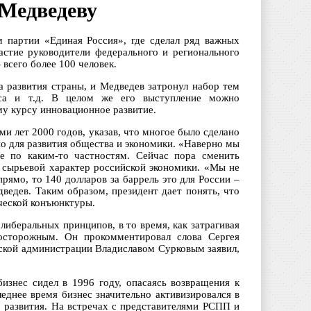
 Медведеву
 партии «Единая Россия», где сделал ряд важных
астие руководители федерального и регионального
всего более 100 человек.
а развития страны, и Медведев затронул набор тем
неса и т.д. В целом же его выступление можно
му курсу инновационное развитие.
и лет 2000 годов, указав, что многое было сделано
но для развития общества и экономики. «Наверно мы
ее по каким-то частностям. Сейчас пора сменить
л сырьевой характер российской экономики. «Мы не
прямо, то 140 долларов за баррель это для России –
дведев. Таким образом, президент дает понять, что
ческой конъюнктуры.
либеральных принципов, в то время, как затрагивая
 осторожным. Он прокомментировал слова Сергея
тской администрации Владиславом Сурковым заявил,
бизнес сидел в 1996 году, опасаясь возвращения к
еднее время бизнес значительно активизировался в
о развития. На встречах с представителями РСПП и