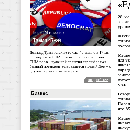
«Е
28 ма
заявл
уровн
Борис Макаренко
Факти
Трамп 47-ой
социа
охара
Дональд Трамп стал не только 45-ым, но и 47-ым
Медве
президентом США – во второй раз в истории
для у
США после неудачной попытки переизбраться
двига
бывший президент возвращается в Белый Дом – с
парад
другим порядковым номером.
заинт
подробнее
катас
модер
Бизнес
Говор
социа
Полон
что 8
Медве
дирек
диску