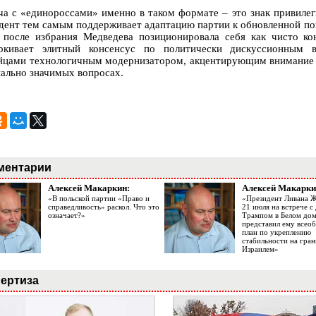
ча с «единороссами» именно в таком формате – это знак привиле
дент тем самым поддерживает адаптацию партии к обновленной пове
 после избрания Медведева позиционировала себя как чисто ко
ркивает элитный консенсус по политически дискуссионным в
йцами технологичным модернизатором, акцентирующим внимание 
иально значимых вопросах.
ментарии
Алексей Макаркин:
Алексей Макарки
«В польской партии «Право и
«Президент Ливана 
справедливость» раскол. Что это
21 июля на встрече 
означает?»
Трампом в Белом до
представил ему все
план по укреплению
стабильности на гран
Израилем»
ертиза