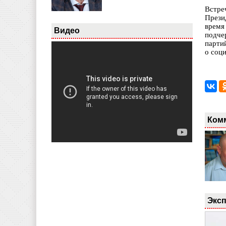
Встре
Прези
время
Видео
подче
парти
о соц
Ком
Эксп