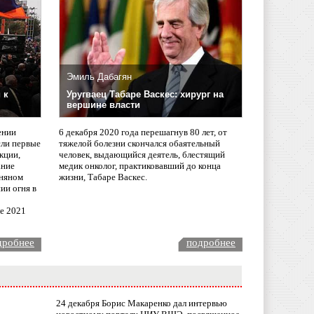
Эмиль Дабагян
 к
Уругваец Табаре Васкес: хирург на
вершине власти
ении
6 декабря 2020 года перешагнув 80 лет, от
сли первые
тяжелой болезни скончался обаятельный
кции,
человек, выдающийся деятель, блестящий
ание
медик онколог, практиковавший до конца
няном
жизни, Табаре Васкес.
ии огня в
ле 2021
дробнее
подробнее
24 декабря Борис Макаренко дал интервью