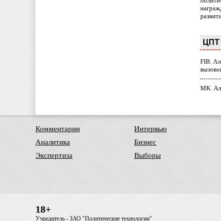
полити
награж
развит
ЦПТ 
FIB. А
вызово
МК. Ал
Комментарии
Интервью
Аналитика
Бизнес
Экспертиза
Выборы
18+
Учредитель - ЗАО "Политические технологии"