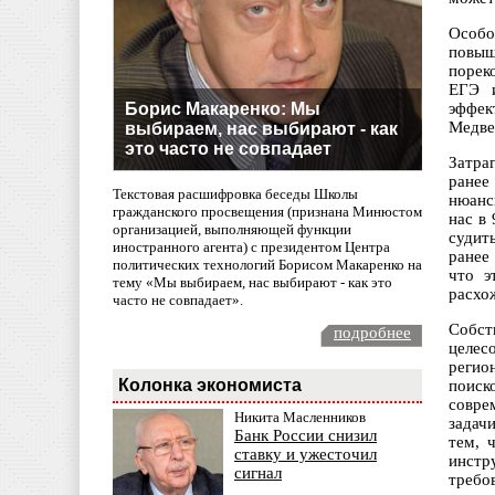
Особо
повыш
порек
ЕГЭ и
Борис Макаренко: Мы
эффек
Медве
выбираем, нас выбирают - как
это часто не совпадает
Затра
ранее
Текстовая расшифровка беседы Школы
нюанс
гражданского просвещения (признана Минюстом
нас в
организацией, выполняющей функции
судит
иностранного агента) с президентом Центра
ранее
политических технологий Борисом Макаренко на
что э
тему «Мы выбираем, нас выбирают - как это
расхо
часто не совпадает».
Собст
подробнее
целес
регио
Колонка экономиста
поиск
совре
Никита Масленников
задач
Банк России снизил
тем, 
ставку и ужесточил
инстр
сигнал
требо