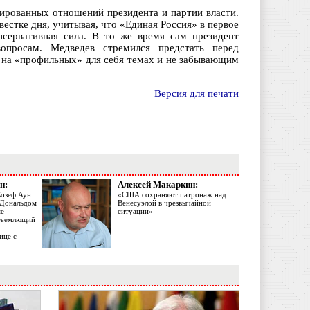
гированных отношений президента и партии власти.
стке дня, учитывая, что «Единая Россия» в первое
нсервативная сила. В то же время сам президент
опросам. Медведев стремился предстать перед
на «профильных» для себя темах и не забывающим
Версия для печати
н:
Алексей Макаркин:
Жозеф Аун
«США сохраняют патронаж над
с Дональдом
Венесуэлой в чрезвычайной
ме
ситуации»
объемлющий
ице с