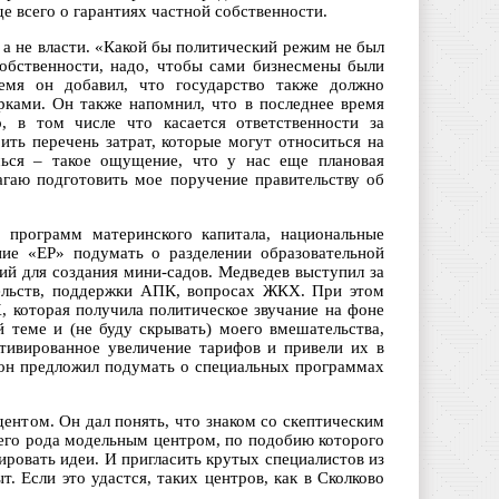
е всего о гарантиях частной собственности.
, а не власти. «Какой бы политический режим не был
обственности, надо, чтобы сами бизнесмены были
мя он добавил, что государство также должно
орками. Он также напомнил, что в последнее время
о, в том числе что касается ответственности за
ть перечень затрат, которые могут относиться на
ься – такое ощущение, что у нас еще плановая
лагаю подготовить мое поручение правительству об
и программ материнского капитала, национальные
ние «ЕР» подумать о разделении образовательной
ий для создания мини-садов. Медведев выступил за
тельств, поддержки АПК, вопросах ЖКХ. При этом
 которая получила политическое звучание на фоне
й теме и (не буду скрывать) моего вмешательства,
тивированное увеличение тарифов и привели их в
, он предложил подумать о специальных программах
ентом. Он дал понять, что знаком со скептическим
оего рода модельным центром, по подобию которого
ировать идеи. И пригласить крутых специалистов из
. Если это удастся, таких центров, как в Сколково