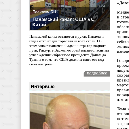
«Дело
Политком.RU
Медве
в стр
Панамский канал: США vs.
готов
Китай
обесп
прини
эконо
Панамский канал останется в руках Панамы и
будет открыт для торговли из всех стран. Об
себес
этом заявил панамский администратор водного
эконо
пути, Рикаурте Васкес который назвал опасными
измене
утверждения избранного президента Дональда
Трампа о том, что США должны взять его под
Говор
свой контроль.
проек
лицен
подробнее
сохра
прези
марто
Интервью
прави
поряд
для м
Тема 
отнош
потом
загра
может 