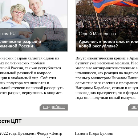
тком.RU
Сергей Маркедонов
ленческий разрыв в
Армения: к новой власти или
еменной России
новой республике?
нческий разрыв является одной из
Внутриполитический кризис в Арм
ых политических проблем
бушует уже несколько месяцев. И е
нной России, так как усугубляется
массовые антиправительственные а
пиальной разницей в вопросе
начавшиеся, как реакция на подпис
ации в глобальный мир. События
премьер-министром Николом Паши
них полутора лет являются в
совместного заявления о прекращен
ельной степени попыткой развернуть
Нагорном Карабахе, стихли в канун
этот разрыв, вернувшись к «норме».
новогодних празднеств, то в февра
года они получили новый импульс.
подробнее
по
ости ЦПТ
 2022 года Президент Фонда «Центр
Памяти Игоря Бунина