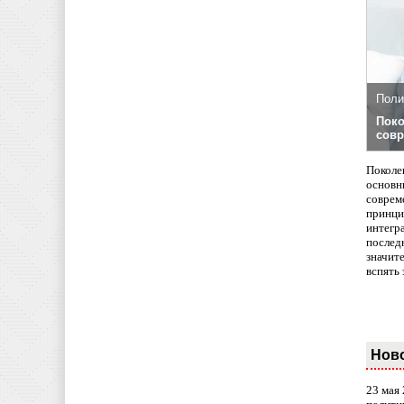
Поли
Поко
совр
Поколе
основн
совреме
принци
интегр
послед
значит
вспять 
Нов
23 мая