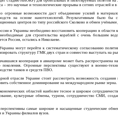
дит стадию НИОКР) для орбитальных и пилотируемых полётов на Л
са – это научные и технологические прорывы в сотнях отраслей и 
о огромные возможности даст объединение усилий в материало
водств на основе нанотехнологий. Результативным было бы с
ационных центров по типу российского Сколково и обмен учёными 
оссии и Украины необходимо восстановить кооперацию в области к
 необходимые для строительства кораблей с очень большим водо
тся Россия, остались в Николаеве.
Украина могут перейти к систематическому согласованию политик
изировать структуру ГМК двух стран и совместно выступать на рын
ачавшаяся кооперация в авиапроме может быть распространена на
о поколения. Огромные перспективы существуют в военно-техн
водстве танков и средств ПВО.
арной отрасли Украине стоит рассмотреть возможность создания
овить собственное доминирование на международном рынке зерна.
экономических областей наиболее тесное и широкое сотрудничест
ование, культурные обмены, туризм, сотрудничество СМИ, созда
 перспективны самые широкие и насыщенные студенческие обме
и и Украины филиалов вузов.