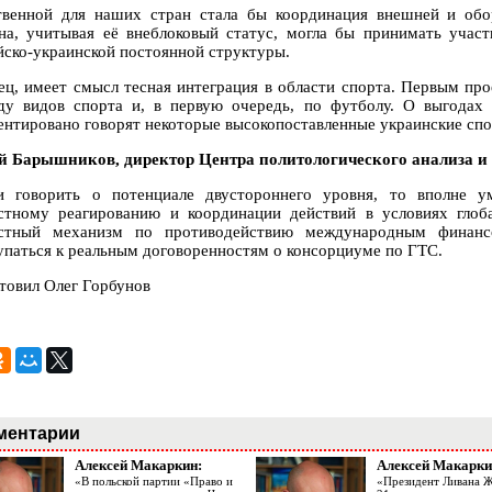
твенной для наших стран стала бы координация внешней и обо
на, учитывая её внеблоковый статус, могла бы принимать участ
йско-украинской постоянной структуры.
ец, имеет смысл тесная интеграция в области спорта. Первым пр
ду видов спорта и, в первую очередь, по футболу. О выгодах
ентировано говорят некоторые высокопоставленные украинские сп
й Барышников, директор Центра политологического анализа и 
и говорить о потенциале двустороннего уровня, то вполне 
стному реагированию и координации действий в условиях глоб
стный механизм по противодействию международным финанс
упаться к реальным договоренностям о консорциуме по ГТС.
товил Олег Горбунов
ментарии
Алексей Макаркин:
Алексей Макарки
«В польской партии «Право и
«Президент Ливана 