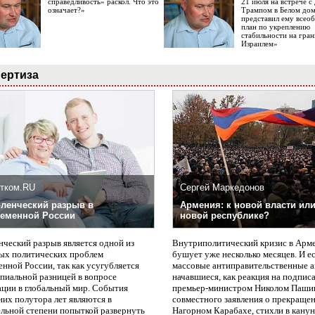
справедливость» раскол. Что это
21 июля на встрече 
означает?»
Трампом в Белом до
представил ему все
план по укреплению
стабильности на гран
Израилем»
ертиза
тком.RU
Сергей Маркедонов
ленческий разрыв в
Армения: к новой власти или
еменной России
новой республике?
нческий разрыв является одной из
Внутриполитический кризис в Арм
ых политических проблем
бушует уже несколько месяцев. И е
нной России, так как усугубляется
массовые антиправительственные а
пиальной разницей в вопросе
начавшиеся, как реакция на подпис
ации в глобальный мир. События
премьер-министром Николом Паши
них полутора лет являются в
совместного заявления о прекращен
ельной степени попыткой развернуть
Нагорном Карабахе, стихли в канун