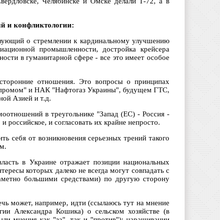
ердловске, Челябинске и Омске делали Т-72, а в
ий и конфликтологии:
ствующий о стремлении к кардинальному улучшению
виационной промышленности, достройка крейсера
ости в гуманитарной сфере - все это имеет особое
вусторонние отношения. Это вопросы о принципах
зпромом" и НАК "Нафтогаз Украины", будущем ГТС,
ой Азией и т.д.
оотношений в треугольнике "Запад (ЕС) - Россия -
и российское, и согласовать их крайне непросто.
ть себя от возникновения серьезных трений такого
м.
власть в Украине отражает позиции национальных
тересы которых далеко не всегда могут совпадать с
заметно большими средствами) по другую сторону
чь может, например, идти (ссылаюсь тут на мнение
гии Александра Кошика) о сельском хозяйстве (в
ли мнения как "за", так и "против"); наращивании