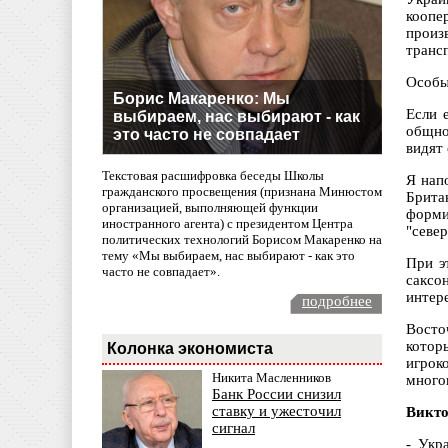
коопе
произ
транс
Особы
Борис Макаренко: Мы
Если 
выбираем, нас выбирают - как
общно
это часто не совпадает
видят 
Текстовая расшифровка беседы Школы
Я нап
гражданского просвещения (признана Минюстом
Брита
организацией, выполняющей функции
форми
иностранного агента) с президентом Центра
"север
политических технологий Борисом Макаренко на
тему «Мы выбираем, нас выбирают - как это
При э
часто не совпадает».
саксо
интер
подробнее
Восто
котор
Колонка экономиста
игрок
Никита Масленников
много
Банк России снизил
ставку и ужесточил
Викто
сигнал
- Укр