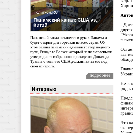
ведь 
Харько
Политком.RU
Антон
Панамский канал: США vs.
- Дос
Китай
двуст
"Укра
Панамский канал останется в руках Панамы и
значен
будет открыт для торговли из всех стран. Об
этом заявил панамский администратор водного
Остае
пути, Рикаурте Васкес который назвал опасными
взаим
утверждения избранного президента Дональда
обход
Трампа о том, что США должны взять его под
свой контроль.
Главн
Украин
подробнее
Не вп
рода,
Интервью
Предс
финан
интер
грани
Что к
экспе
Украи