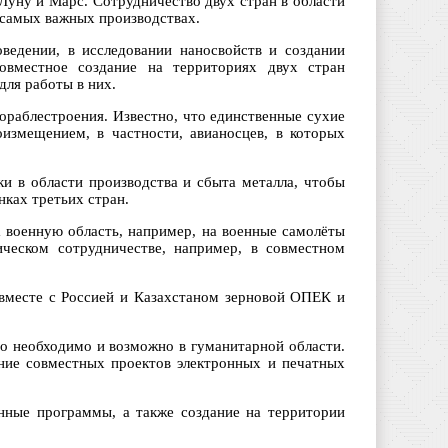
уну и Марс. Сотрудничество двух стран в области
в самых важных производствах.
ведении, в исследовании наносвойств и создании
овместное создание на территориях двух стран
для работы в них.
ораблестроения. Известно, что единственные сухие
измещением, в частности, авианосцев, в которых
и в области производства и сбыта металла, чтобы
ках третьих стран.
 военную область, например, на военные самолёты
ическом сотрудничестве, например, в совместном
 вместе с Россией и Казахстаном зерновой ОПЕК и
во необходимо и возможно в гуманитарной области.
ние совместных проектов электронных и печатных
нные программы, а также создание на территории