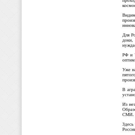
прохо
космо
Видим
произ
иннов
Для Р
доки,
нуждае
РФ и 
оптим
Уже н
пятог
произ
В агр
устан
Из не
Образ
СМИ.
Здесь
Росси