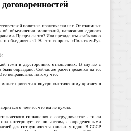
 договоренностей
стсоветской политике практически нет. От взаимных
в об объединении монополий, написанию единого
ранами. Предел ли это? Или президенты «забыли» о
ть и объединяться? На эти вопросы «Политком.Ру»
):
кий темп в двусторонних отношениях. В случае с
 было оправдано. Сейчас же расчет делается на то,
Это неправильно, потому что:
, может привести к внутриполитическому кризису в
вориться о чем-то, что им не нужно.
атегического соглашения о сотрудничестве - то ли
 она интегрирует ее по частям, с определенными
раслей для сотрудничества сколько угодно. В СССР