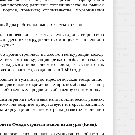
транспортном; развитии сотрудничестве на рынках
 портов, транзита; строительстве; модернизации
ций для работы на рынках третьих стран.
альная неясность в том, в чем стороны видят свою
ся здесь их сотрудничество и в целом - в чем они
падение.
ое время строились на жесткой конкуренции между
 века эта конкуренция резко ослабла и началось
-канадского политического союза, известного как
еского альянса, созданного в 1949 году.
военная и гуманитарно-идеологическая мощь англо-
ии длительного времени не приспосабливаться под
и собственные, продвигая собственную гегемонию.
лам игры на глобальных капиталистических рынках,
зримо или незримо присутствуют интересы западных
м мироустройстве, несмотря на развитие тенденций
овета Фонда стратегической культуры (Киев):
динировать свои усилия в гуманитарной области и