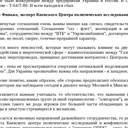
не было конкуренции между предприятия Украины и России. В Св
ве - Т-64/Т-80. И всем находился сбыт.
 Финько, эксперт Киевского Центра политических исследован
тигнутые соглашения очень важны именно как сигнал, свидетель
оронних отношений. Соглашение "газ - флот", кооперация в а
ина", сотрудничество между "ВТБ" и "Укрэксимбанком", договоренн
ие, но носит, скорее, точечно-прорывной характер.
тся много неясностей, которые могут оказывать влияние на д
одействия в энергетической сфере – взаимоотношениях между "Га
ных энергопроводах, принципах достижения контрактов с Центральн
ое - пока не просматриваются очертания оптимальной моделивзаим
а". Для Украины чрезвычайно важны оба направления - и западное, 
олне понятно, каким образом, обе стороны предполагают обезопаси
 которые мы наблюдаем сегодня в диалоге между Москвой и Минско
тавляется важным учитывать то обстоятельство, что нынешняя 
сово-промышленных групп (в иной терминологии - "олигархов"), ин
есами такого же рода игроков (по большей части обладающих 
цы и зачастую стремящихся к экспансии.
асается возможных направлений дальнейшего сотрудничества, то ре
рта Киевского центра политических исследований и конфликтоло
не активно дискутировался вопрос о "зерновом ОПЕК" – здесь бы