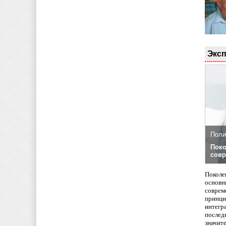
Эксп
Поли
Поко
совр
Поколе
основн
совреме
принци
интегр
послед
значит