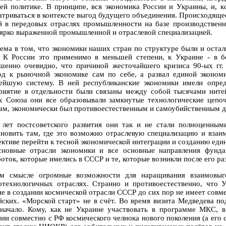
ей политике. В принципе, вся экономика России и Украины, и, 
атриваться в контексте выгод будущего объединения. Происходящ
й в передовых отраслях промышленности на базе производствен
 ярко выраженной промышленной и отраслевой специализацией.
ема в том, что экономики наших стран по структуре были и остал
 К России это применимо в меньшей степени, к Украине - в б
шенно очевидно, что причиной жесточайшего кризиса 90-ых гг. 
од к рыночной экономике сам по себе, а развал единой эконом
ейшую систему. В ней республиканские экономики имели опред
риятие в отдельности были связаны между собой тысячами ните
х Союза они все образовывали замкнутые технологические цепо
ам, экономически был противоестественным и самоубийственным дл
 лет постсоветского развития они так и не стали полноценны
ановить там, где это возможно отраслевую специализацию и взаи
ективе перейти к тесной экономической интеграции и созданию еди
сновные отрасли экономики и все основные направления фунд
оток, которые имелись в СССР и те, которые возникли после его ра
м смысле огромные возможности для наращивания взаимовыго
отехнологичных отраслях. Странно и противоестественно, что 
ие в создании космической отрасли СССР до сих пор не имеет совм
йских. «Морской старт» не в счёт. Во время визита Медведева п
начало. Кому, как не Украине участвовать в программе МКС, 
нии совместно с РФ космического челнока нового поколения (а его 