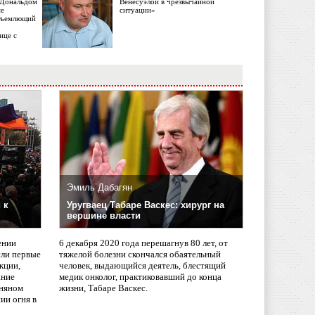
с Дональдом
Венесуэлой в чрезвычайной
ме
ситуации»
объемлющий
ице с
Эмиль Дабагян
 к
Уругваец Табаре Васкес: хирург на
вершине власти
ении
6 декабря 2020 года перешагнув 80 лет, от
сли первые
тяжелой болезни скончался обаятельный
кции,
человек, выдающийся деятель, блестящий
ание
медик онколог, практиковавший до конца
няном
жизни, Табаре Васкес.
ии огня в