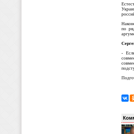
Естес
Украи
росси
Након
по ря
аргум
Серге
- Есл
совме
совме
подст
Подго
Ком