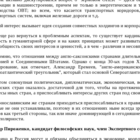
рации в машиностроении, причем не только в энергетическом и 
водства ОВТ; во всем, что касается транспортных коридоров,
портных систем, включая железные дороги и т.д.
й интерес вызывает идея создания совместных холдингов и корпора
еще раз вернуться к проблемным аспектам, то существует кардин
сть в гуманитарной сфере и на каких принципах может развивать
общность своих интересов и ценностей, а в чем - различия и несов
омню, что отношения между англо-саксонскими странами длительн
нией и Соединенными Штатами. Однако с конца 30-ых годов ХХ
рование, как отмечает, Александр Еремеев, "англо-американско
оатлантический треугольник", который стал основой Североатлантич
том совокупная политическая, дипломатическая, экономическая, 
нских стран оказалось достаточной для того, чтобы на протяжен
есы иных стран, а приспосабливать интересы других стран под сво
чнославянским же странам приходиться приспосабливаться к прави
ые не они устанавливали, поэтому в их отношениях ныне всегда 
ов как третьей стороны, так или иначе доминирующей в сегодняшне
полярности.
р Пироженко, кандидат философских наук, член Экспертного с
аина и Россия могут и обязаны объединяться в экономике, коор