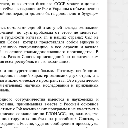
кстати, иных стран бывшего СССР может и должна
ее сейчас возвращение РФ и Украины к объединению
ной кооперации должно быть дополнено в будущем
ись осколками единой и могучей некогда экономики
ольшей, но суть проблемы от этого не меняется.
и трудности нулевых гг. в наших странах был не
ики Союза, которая представляла собой единую и
елённую специализацию, а все отрасли и каждое
й на основе взаимодополняющего производства. В
чки. Развал Союза, происшедший по политическим
я всех республик в него входивших.
ми и конкурентоспособными. Поэтому, необходимо
модополняющий характер экономик двух стран, а в
ного экономического пространства. Это практически
аментальных научных исследований и прикладных
звала.
дного сотрудничества имеются в наукоёмких и
Украина, принимавшая вместе с Россией основное
естных с РФ космических программ и не участвует в
одписано соглашение по ГЛОНАСС, но, видимо, это
в пилотируемых полётах на российских Союзах, в
создание в России, судя по сообщениям прессы, уже