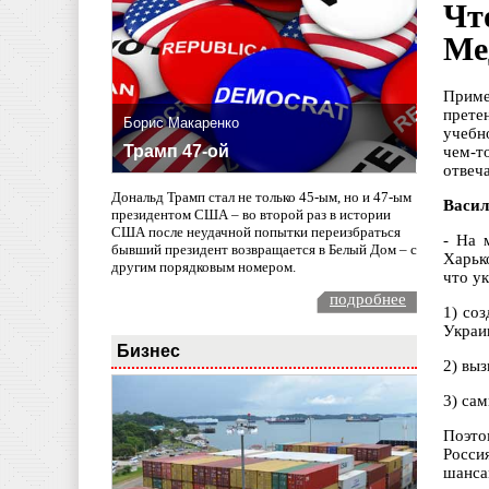
Чт
Ме
Приме
прете
Борис Макаренко
учебн
Трамп 47-ой
чем-т
отвеч
Дональд Трамп стал не только 45-ым, но и 47-ым
Васил
президентом США – во второй раз в истории
США после неудачной попытки переизбраться
- На 
бывший президент возвращается в Белый Дом – с
Харьк
другим порядковым номером.
что у
подробнее
1) со
Украи
Бизнес
2) вы
3) сам
Поэто
Росси
шанса