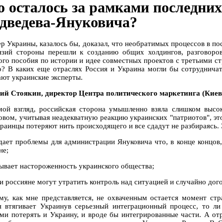
о осталось за рамками последних
дведева-Януковича?
р Украины, казалось бы, доказал, что необратимых процессов в по
нзий стороны перешли к созданию общих холдингов, разговоро
ого пособия по истории и идее совместных проектов с третьими ст
о? В каких еще отраслях Россия и Украина могли бы сотруднича
ают украинские эксперты.
ий Стоякин, директор Центра политического маркетинга (Киев
мой взгляд, российская сторона умышленно взяла слишком высо
овом, учитывая неадекватную реакцию украинских "патриотов", это
краинцы потеряют нить происходящего и все сдадут не разбираясь. 
здает проблемы для администрации Януковича что, в конце концов
не;
зывает настороженность украинского общества;
и россияне могут утратить контроль над ситуацией и случайно дого
му, как мне представляется, не охваченным остается момент стр
я втягивает Украинув серьезный интеграционный процесс, то ли
ми потерять и Украину, и вроде бы интегрированные части. А от