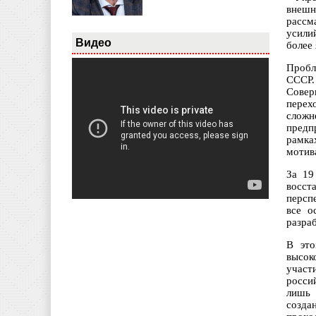
внешн
рассм
усили
Видео
более
Пробл
СССР.
Совер
перех
сложн
предп
рамка
мотив
За 19
восст
персп
все о
разраб
В это
высок
участ
росси
лишь 
созда