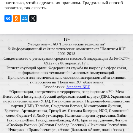
настолько, чтобы сделать их правилом. Градуальный способ
развития, так сказать.
18+
Учредитель - ЗАО "Политические технологии"
© Информационный сайт политических комментариев "Политком.RU"
2001-2018
Свидетельство о регистрации средства массовой информации Эл № ФС77-
69227 от 06 апреля 2017 г.
Регистрирующий орган: Федеральная служба по надзору в сфере связи,
информационных технологий и массовых коммуникаций.
При полном или частичном использовании материалов сайта активная
гиперссылка на "Политком.RU" обязательна
Разработчик:
Standarta.NET
*Организации, экстремисты и террористы, запрещенные в РФ: Meta
(Facebook и Instagram), Русский добровольческий корпус (РДК), Украинская
повстанческая армия (УПА), Грузинский легион, Национал-Большевистская
партия (НБП), Талибан, Свидетели Иеговы, Мизантропик Дивижн,
Братство, Артподготовка, Тризуб им. Степана Бандеры, НСО, Славянский
союз, Формат-18, Хизб ут-Тахрир, Исламская партия Туркестана, Хайят
Тахрир аш-Шам, Таухид валь-Джихад, АУЕ, Братья мусульмане, Легион
«Свобода России» («Легион Свобода России»), «Чеченская Республика
Ичкерия», «Правый сектор», «Азов» (батальон «Азов», полк «Азов»),