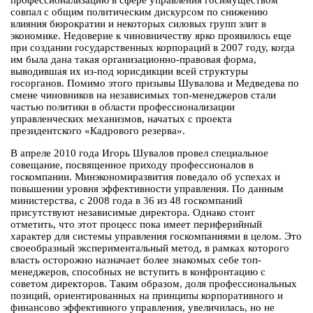
профессионализацию в сфере управления госимуществом
совпал с общим политическим дискурсом по снижению
влияния бюрократии и некоторых силовых групп элит в
экономике. Недоверие к чиновничеству ярко проявилось еще
при создании государственных корпораций в 2007 году, когда
им была дана такая организационно-правовая форма,
выводившая их из-под юрисдикции всей структуры
госорганов. Помимо этого призывы Шувалова и Медведева по
смене чиновников на независимых топ-менеджеров стали
частью политики в области профессионализации
управленческих механизмов, начатых с проекта
президентского «Кадрового резерва».
В апреле 2010 года Игорь Шувалов провел специальное
совещание, посвященное приходу профессионалов в
госкомпании. Минэкономиразвития поведало об успехах и
повышении уровня эффективности управления. По данным
министерства, с 2008 года в 36 из 48 госкомпаний
присутствуют независимые директора. Однако стоит
отметить, что этот процесс пока имеет периферийный
характер для системы управления госкомпаниями в целом. Это
своеобразный экспериментальный метод, в рамках которого
власть осторожно назначает более знакомых себе топ-
менеджеров, способных не вступить в конфронтацию с
советом директоров. Таким образом, доля профессиональных
позиций, ориентированных на принципы корпоративного и
финансово эффективного управления, увеличилась, но не