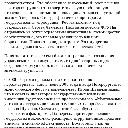
правительством. Это обеспечило колоссальный рост влияния
некоторых групп элит на энергетическую и оборонную
отрасли с возможностью консолидации активов вокруг одной
знаковой персоны. Отсюда, фактически произросла
государственная корпорация «Ростехнологии» под
руководством Сергея Чемезова. Нестратегические ФГУПы
отдавались на откуп отраслевым агентствам и Росимуществу,
соответственно, это правило увеличивало влияние
бюрократии. Полностью под контролем Росимущества
оказалась доля государства в нестратегических ОАО.
Понятно, что такая схема была выстроена для повышения
управляемости госимуществом, с одной стороны, и для
создания «кормушек» для лояльного чиновничества и
значимых групп элит.
С 2008 года эти правила пытаются постепенно
пересматривать. Так, в июне 2008 года в ходе Петербургского
экономического форума вице-премьер Игорь Шувалов заявил,
что в советах директоров государственных компаний
чиновники будут заменены на профессионалов. «Максимально
устраним оттуда чиновников, заменив их на профессионалов»,
- заявил Шувалов. Смена акцентов была обусловлена
несколькими факторами. Во-первых, чрезмерное влияние
государства в экономике расширило коррупционные практики,
а значит, и снизило эффективность. Во-вторых, упор на