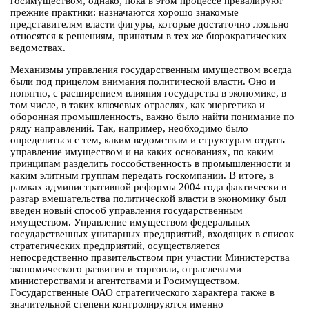
госимуществом, однако, пока в этом процессе превалируют
прежние практики: назначаются хорошо знакомые
представителям власти фигуры, которые достаточно лояльно
относятся к решениям, принятым в тех же бюрократических
ведомствах.
Механизмы управления государственным имуществом всегда
были под прицелом внимания политической власти. Оно и
понятно, с расширением влияния государства в экономике, в
том числе, в таких ключевых отраслях, как энергетика и
оборонная промышленность, важно было найти понимание по
ряду направлений. Так, например, необходимо было
определиться с тем, каким ведомствам и структурам отдать
управление имуществом и на каких основаниях, по каким
принципам разделить госсобственность в промышленности и
каким элитным группам передать госкомпании. В итоге, в
рамках административной реформы 2004 года фактически в
разгар вмешательства политической власти в экономику был
введен новый способ управления государственным
имуществом. Управление имуществом федеральных
государственных унитарных предприятий, входящих в список
стратегических предприятий, осуществляется
непосредственно правительством при участии Министерства
экономического развития и торговли, отраслевыми
министерствами и агентствами и Росимуществом.
Государственные ОАО стратегического характера также в
значительной степени контролируются именно