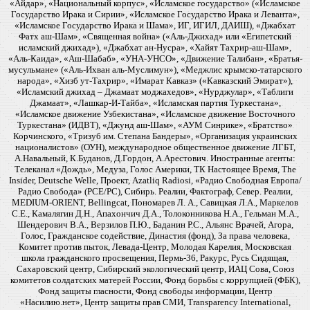
«Айдар», «Национальный корпус», «Исламское государство» («Исламское
Государство Ирака и Сирии», «Исламское Государство Ирака и Леванта»,
«Исламское Государство Ирака и Шама», ИГ, ИГИЛ, ДАИШ), «Джабхат
Фатх аш-Шам», «Священная война» («Аль-Джихад» или «Египетский
исламский джихад»), «Джабхат ан-Нусра», «Хайят Тахрир-аш-Шам»,
«Аль-Каида», «Аш-Шабаб», «УНА-УНСО», «Движение Талибан», «Братья-
мусульмане» («Аль-Ихван аль-Муслимун»), «Меджлис крымско-татарского
народа», «Хизб ут-Тахрир», «Имарат Кавказ» («Кавказский Эмират»),
«Исламский джихад – Джамаат моджахедов», «Нурджулар», «Таблиги
Джамаат», «Лашкар-И-Тайба», «Исламская партия Туркестана»,
«Исламское движение Узбекистана», «Исламское движение Восточного
Туркестана» (ИДВТ), «Джунд аш-Шам», «АУМ Синрике», «Братство»
Корчинского, «Тризуб им. Степана Бандеры», «Организация украинских
националистов» (ОУН), международное общественное движение ЛГБТ,
А.Навальный, К.Буданов, Д.Гордон, А.Арестович. Иностранные агенты:
Телеканал «Дождь», Медуза, Голос Америки, ТК Настоящее Время, The
Insider, Deutsche Welle, Проект, Azatliq Radiosi, «Радио Свободная Европа/
Радио Свобода» (PCE/PC), Сибирь. Реалии, Фактограф, Север. Реалии,
MEDIUM-ORIENT, Bellingcat, Пономарев Л. А., Савицкая Л.А., Маркелов
С.Е., Камалягин Д.Н., Апахончич Д.А., Толоконникова Н.А., Гельман М.А.,
Шендерович В.А., Верзилов П.Ю., Баданин Р.С., Альянс Врачей, Агора,
Голос, Гражданское содействие, Династия (фонд), За права человека,
Комитет против пыток, Левада-Центр, Молодая Карелия, Московская
школа гражданского просвещения, Пермь-36, Ракурс, Русь Сидящая,
Сахаровский центр, Сибирский экологический центр, ИАЦ Сова, Союз
комитетов солдатских матерей России, Фонд борьбы с коррупцией (ФБК),
Фонд защиты гласности, Фонд свободы информации, Центр
«Насилию.нет», Центр защиты прав СМИ, Transparency International,