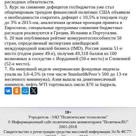
расходных обязательств.
5. Курс на снижение дефицитов госбюджетов уже стал
общемировым трендом финансовой политики: США объявили
о необходимости сократить дефицит с 10,5% в текущем году
до 3% в 2015-ом, аналогичная целевая проекция принята в
Евросоюзе, специальные программы снижения бюджетных
расходов реализуются в Греции, Испании и Португалии.
6. 20 мая опубликован рейтинг конкурентоспособности 58
стран, определяемый экспертами швейцарской
международной школой бизнеса (IMD). Россия заняла 51-е
место (годом ранее 49-е), получив 49,318 баллов из 100
возможных в соседстве с Иорданией (50-е место) и Словенией
(52-е место).
7. На минувшей неделе американские фондовые индексы
упали на 3,6-4,5% (в том числе Standard&Poor’s 500 до 13-ти
месячного минимума); Азия вышла на девятимесячный
минимум, нефть WTI торговалась около $70 за баррель.
18+
Учредитель - ЗАО "Политические технологии"
© Информационный сайт политических комментариев "Политком.RU"
2001-2018
Свидетельство о регистрации средства массовой информации Эл № ФС77-