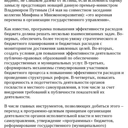
видимо, не слишком далеко от истины, если вспомнить оценку
замыслу предстоящих новаций данную премьер-министром
Владимиром Путиным (14 мая на совместном заседании
коллегии Минфина и Минэкономразвития): «это коренная
перемена в организации государственного управления».
Как известно, программа повышения эффективности расходов
бюджета должна решать несколько взаимосвязанных задач. Во-
первых, обеспечить более тесную увязку стратегического и
бюджетного планирования и бюджетных расходов с
мониторингом достижения заявленных целей. Во-вторых,
создать условия для повышения эффективности деятельности
публично-правовых образований по обеспечению
государственных и муниципальных услуг. В-третьих,
сформировать механизмы стимулирования участников
бюджетного процесса к повышению эффективности расходов и
проведению структурных реформ. В-четвертых, повысить
прозрачность и подотчетность деятельности органов
госвласти и местного самоуправления, в том числе за счет
внедрения требований к публичности показателей их
деятельности.
В числе главных инструментов, позволяющих добиться этого –
переход к программно-целевым принципам организации
деятельности органов исполнительной власти и местного
самоуправления, утверждение «программных» бюджетов,
реформирование государственного (муниципального)