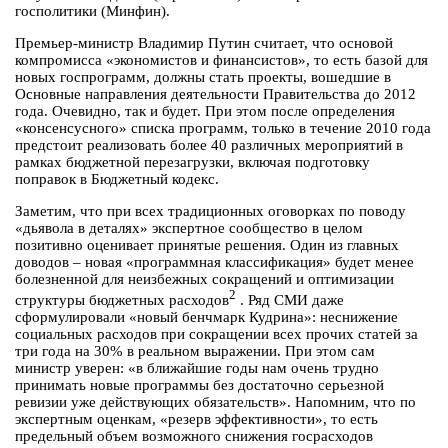
госполитики (Минфин).
Премьер-министр Владимир Путин считает, что основой
компромисса «экономистов и финансистов», то есть базой для
новых госпрограмм, должны стать проекты, вошедшие в
Основные направления деятельности Правительства до 2012
года. Очевидно, так и будет. При этом после определения
«консенсусного» списка программ, только в течение 2010 года
предстоит реализовать более 40 различных мероприятий в
рамках бюджетной перезагрузки, включая подготовку
поправок в Бюджетный кодекс.
Заметим, что при всех традиционных оговорках по поводу
«дьявола в деталях» экспертное сообщество в целом
позитивно оценивает принятые решения. Один из главных
доводов – новая «программная классификация» будет менее
болезненной для неизбежных сокращений и оптимизации
2
структуры бюджетных расходов
. Ряд СМИ даже
сформулировали «новый бенчмарк Кудрина»: неснижение
социальных расходов при сокращении всех прочих статей за
три года на 30% в реальном выражении. При этом сам
министр уверен: «в ближайшие годы нам очень трудно
принимать новые программы без достаточно серьезной
ревизии уже действующих обязательств». Напомним, что по
экспертным оценкам, «резерв эффективности», то есть
предельный объем возможного снижения госрасходов