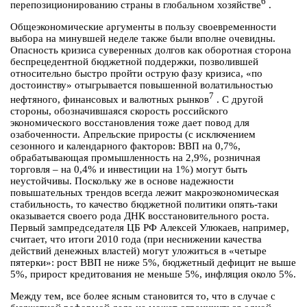
6
перепозиционированию страны в глобальном хозяйстве
.
Общеэкономические аргументы в пользу своевременности
выбора на минувшей неделе также были вполне очевидны.
Опасность кризиса суверенных долгов как оборотная сторона
беспрецедентной бюджетной поддержки, позволившей
относительно быстро пройти острую фазу кризиса, «по
достоинству» отыгрывается повышенной волатильностью
7
нефтяного, финансовых и валютных рынков
. С другой
стороны, обозначившаяся скорость российского
экономического восстановления тоже дает повод для
озабоченности. Апрельские приросты (с исключением
сезонного и календарного факторов: ВВП на 0,7%,
обрабатывающая промышленность на 2,9%, розничная
торговля – на 0,4% и инвестиции на 1%) могут быть
неустойчивы. Поскольку же в основе надежности
повышательных трендов всегда лежит макроэкономическая
стабильность, то качество бюджетной политики опять-таки
оказывается своего рода ДНК восстановительного роста.
Первый зампредседателя ЦБ РФ Алексей Улюкаев, например,
считает, что итоги 2010 года (при неснижении качества
действий денежных властей) могут уложиться в «четыре
пятерки»: рост ВВП не ниже 5%, бюджетный дефицит не выше
5%, прирост кредитования не меньше 5%, инфляция около 5%.
Между тем, все более ясным становится то, что в случае с