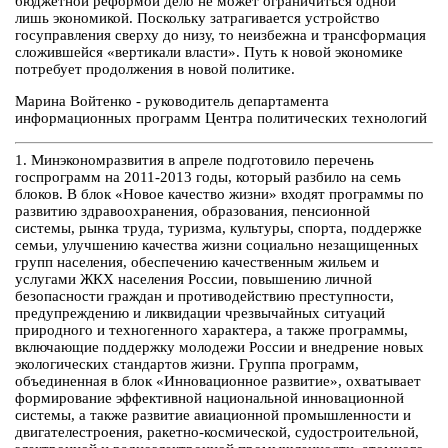
бюджетной реформой дело не может ограничиться одной
лишь экономикой. Поскольку затрагивается устройство
госуправления сверху до низу, то неизбежна и трансформация
сложившейся «вертикали власти». Путь к новой экономике
потребует продолжения в новой политике.
Марина Войтенко - руководитель департамента
информационных программ Центра политических технологий
1. Минэкономразвития в апреле подготовило перечень
госпрограмм на 2011-2013 годы, который разбило на семь
блоков. В блок «Новое качество жизни» входят программы по
развитию здравоохранения, образования, пенсионной
системы, рынка труда, туризма, культуры, спорта, поддержке
семьи, улучшению качества жизни социально незащищенных
групп населения, обеспечению качественным жильем и
услугами ЖКХ населения России, повышению личной
безопасности граждан и противодействию преступности,
предупреждению и ликвидации чрезвычайных ситуаций
природного и техногенного характера, а также программы,
включающие поддержку молодежи России и внедрение новых
экологических стандартов жизни. Группа программ,
объединенная в блок «Инновационное развитие», охватывает
формирование эффективной национальной инновационной
системы, а также развитие авиационной промышленности и
двигателестроения, ракетно-космической, судостроительной,