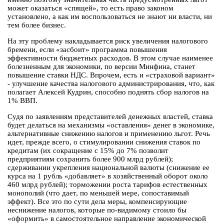
может оказаться «спящей», то есть право законом
установлено, а как им воспользоваться не знают ни власти, ни
тем более бизнес.
На эту проблему накладывается риск увеличения налогового
бремени, если «засбоит» программа повышения
эффективности бюджетных расходов. В этом случае наименее
болезненным для экономики, по версии Минфина, станет
повышение ставки НДС. Впрочем, есть и «страховой вариант»
- улучшение качества налогового администрирования, что, как
полагает Алексей Кудрин, способно поднять сбор налогов на
1% ВВП.
Судя по заявлениям представителей денежных властей, ставка
будет делаться на механизмы «оставления» денег в экономике,
альтернативные снижению налогов и применению льгот. Речь
идет, прежде всего, о стимулировании снижения ставок по
кредитам (их сокращение с 15% до 7% позволит
предприятиям сохранить более 900 млрд рублей);
сдерживании укрепления национальной валюты (снижение ее
курса на 1 рубль «добавляет» в хозяйственный оборот около
460 млрд рублей); торможении роста тарифов естественных
монополий (что дает, по меньшей мере, сопоставимый
эффект). Все это по сути дела меры, компенсирующие
неснижение налогов, которые по-видимому стоило бы
«оформить» в самостоятельное направление экономической