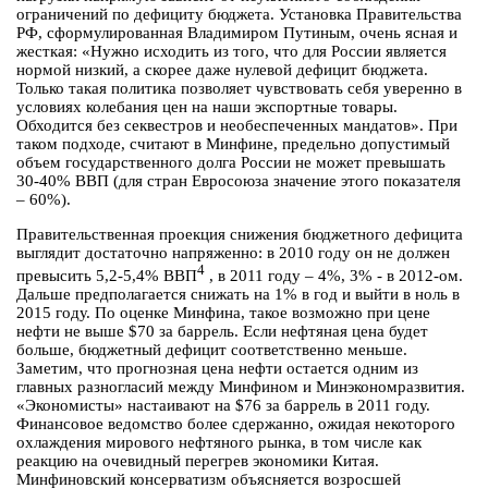
ограничений по дефициту бюджета. Установка Правительства
РФ, сформулированная Владимиром Путиным, очень ясная и
жесткая: «Нужно исходить из того, что для России является
нормой низкий, а скорее даже нулевой дефицит бюджета.
Только такая политика позволяет чувствовать себя уверенно в
условиях колебания цен на наши экспортные товары.
Обходится без секвестров и необеспеченных мандатов». При
таком подходе, считают в Минфине, предельно допустимый
объем государственного долга России не может превышать
30-40% ВВП (для стран Евросоюза значение этого показателя
– 60%).
Правительственная проекция снижения бюджетного дефицита
выглядит достаточно напряженно: в 2010 году он не должен
4
превысить 5,2-5,4% ВВП
, в 2011 году – 4%, 3% - в 2012-ом.
Дальше предполагается снижать на 1% в год и выйти в ноль в
2015 году. По оценке Минфина, такое возможно при цене
нефти не выше $70 за баррель. Если нефтяная цена будет
больше, бюджетный дефицит соответственно меньше.
Заметим, что прогнозная цена нефти остается одним из
главных разногласий между Минфином и Минэкономразвития.
«Экономисты» настаивают на $76 за баррель в 2011 году.
Финансовое ведомство более сдержанно, ожидая некоторого
охлаждения мирового нефтяного рынка, в том числе как
реакцию на очевидный перегрев экономики Китая.
Минфиновский консерватизм объясняется возросшей