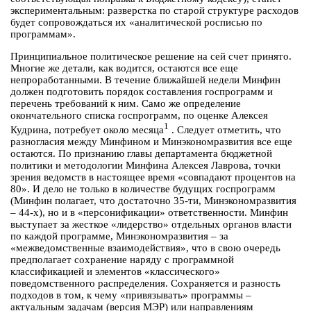
экспериментальным: разверстка по старой структуре расходов
будет сопровождаться их «аналитической росписью по
программам».
Принципиальное политическое решение на сей счет принято.
Многие же детали, как водится, остаются все еще
непроработанными. В течение ближайшей недели Минфин
должен подготовить порядок составления госпрограмм и
перечень требований к ним. Само же определение
окончательного списка госпрограмм, по оценке Алексея
1
Кудрина, потребует около месяца
. Следует отметить, что
разногласия между Минфином и Минэкономразвития все еще
остаются. По признанию главы департамента бюджетной
политики и методологии Минфина Алексея Лаврова, точки
зрения ведомств в настоящее время «совпадают процентов на
80». И дело не только в количестве будущих госпрограмм
(Минфин полагает, что достаточно 35-ти, Минэкономразвития
– 44-х), но и в «персонификации» ответственности. Минфин
выступает за жесткое «лидерство» отдельных органов власти
по каждой программе, Минэкономразвития – за
«межведомственные взаимодействия», что в свою очередь
предполагает сохранение наряду с программной
классификацией и элементов «классического»
поведомственного распределения. Сохраняется и разность
подходов в том, к чему «привязывать» программы –
актуальным задачам (версия МЭР) или направлениям