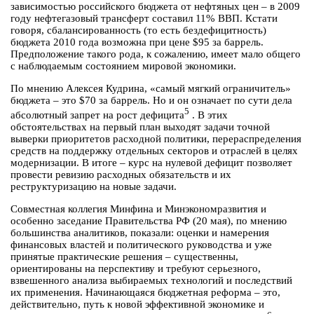
зависимостью российского бюджета от нефтяных цен – в 2009
году нефтегазовый трансферт составил 11% ВВП. Кстати
говоря, сбалансированность (то есть бездефицитность)
бюджета 2010 года возможна при цене $95 за баррель.
Предположение такого рода, к сожалению, имеет мало общего
с наблюдаемым состоянием мировой экономики.
По мнению Алексея Кудрина, «самый мягкий ограничитель»
бюджета – это $70 за баррель. Но и он означает по сути дела
5
абсолютный запрет на рост дефицита
. В этих
обстоятельствах на первый план выходят задачи точной
выверки приоритетов расходной политики, перераспределения
средств на поддержку отдельных секторов и отраслей в целях
модернизации. В итоге – курс на нулевой дефицит позволяет
провести ревизию расходных обязательств и их
реструктуризацию на новые задачи.
Совместная коллегия Минфина и Минэкономразвития и
особенно заседание Правительства РФ (20 мая), по мнению
большинства аналитиков, показали: оценки и намерения
финансовых властей и политического руководства и уже
принятые практические решения – существенны,
ориентированы на перспективу и требуют серьезного,
взвешенного анализа выбираемых технологий и последствий
их применения. Начинающаяся бюджетная реформа – это,
действительно, путь к новой эффективной экономике и