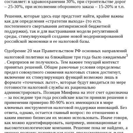
составляет: в здравоохранении 30%, при строительстве дорог
– 25-30%, при исполнении оборонного заказа – 15-20% и т.п.
Решения, которые здесь еще предстоит найти, крайне важны
как для определения «стратегии выхода» (то есть
постепенного свертывания антикризисной бюджетной
поддержки), так и для выстраивания модели регулятивной
среды, стимулирующей создание новой модернизированной
российской экономики и ее налоговой базы.
Одобрение 20 мая Правительством РФ основных направлений
3
налоговой политики на ближайшие три года было ожидаемым
. Сюрпризов не получилось. Тем важнее текущий контекст
принятых решений. Общие рамочные условия определены:
предел совокупного снижения налоговых ставок достигнут,
включение их стимулирующих функций возможно лишь в
формате «точечных льгот», которые будут вводиться по мере
готовности налоговой службы их рационально
администрировать. Позиция Минфина на этот счет однозначна
– за последние три года российские власти приняли решения о
применении примерно 80-90% всех имеющихся в мире
ключевых инструментов налоговой поддержки инноваций. Без
ответа, однако, остается главный вопрос: по отношению к
каким именно бизнесам их можно использовать. Иначе говоря,
как можно идентифицировать, например, инновационные и
высокотехнологические компании. Решение пока не найдено, а
именно поэтому значительная часть предусмотренных льгот