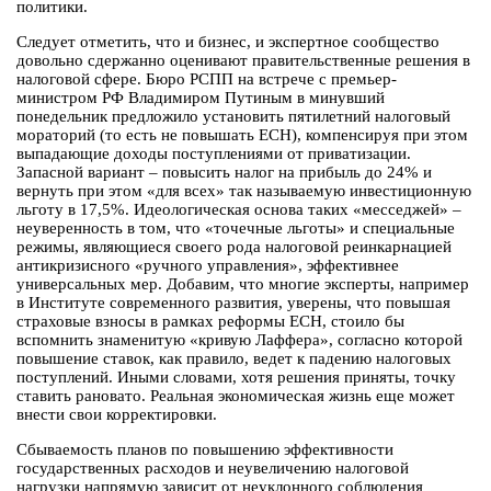
политики.
Следует отметить, что и бизнес, и экспертное сообщество
довольно сдержанно оценивают правительственные решения в
налоговой сфере. Бюро РСПП на встрече с премьер-
министром РФ Владимиром Путиным в минувший
понедельник предложило установить пятилетний налоговый
мораторий (то есть не повышать ЕСН), компенсируя при этом
выпадающие доходы поступлениями от приватизации.
Запасной вариант – повысить налог на прибыль до 24% и
вернуть при этом «для всех» так называемую инвестиционную
льготу в 17,5%. Идеологическая основа таких «месседжей» –
неуверенность в том, что «точечные льготы» и специальные
режимы, являющиеся своего рода налоговой реинкарнацией
антикризисного «ручного управления», эффективнее
универсальных мер. Добавим, что многие эксперты, например
в Институте современного развития, уверены, что повышая
страховые взносы в рамках реформы ЕСН, стоило бы
вспомнить знаменитую «кривую Лаффера», согласно которой
повышение ставок, как правило, ведет к падению налоговых
поступлений. Иными словами, хотя решения приняты, точку
ставить рановато. Реальная экономическая жизнь еще может
внести свои корректировки.
Сбываемость планов по повышению эффективности
государственных расходов и неувеличению налоговой
нагрузки напрямую зависит от неуклонного соблюдения