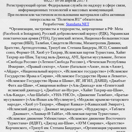
69227 от 06 апреля 2017 г.
Регистрирующий орган: Федеральная служба по надзору в сфере связи,
информационных технологий и массовых коммуникаций.
При полном или частичном использовании материалов сайта активная
гиперссылка на "Политком.RU" обязательна
Разработчик:
Standarta.NET
*Организации, экстремисты и террористы, запрещенные в РФ: Meta
(Facebook и Instagram), Русский добровольческий корпус (РДК), Украинская
повстанческая армия (УПА), Грузинский легион, Национал-Большевистская
партия (НБП), Талибан, Свидетели Иеговы, Мизантропик Дивижн,
Братство, Артподготовка, Тризуб им. Степана Бандеры, НСО, Славянский
союз, Формат-18, Хизб ут-Тахрир, Исламская партия Туркестана, Хайят
Тахрир аш-Шам, Таухид валь-Джихад, АУЕ, Братья мусульмане, Легион
«Свобода России» («Легион Свобода России»), «Чеченская Республика
Ичкерия», «Правый сектор», «Азов» (батальон «Азов», полк «Азов»),
«Айдар», «Национальный корпус», «Исламское государство» («Исламское
Государство Ирака и Сирии», «Исламское Государство Ирака и Леванта»,
«Исламское Государство Ирака и Шама», ИГ, ИГИЛ, ДАИШ), «Джабхат
Фатх аш-Шам», «Священная война» («Аль-Джихад» или «Египетский
исламский джихад»), «Джабхат ан-Нусра», «Хайят Тахрир-аш-Шам»,
«Аль-Каида», «Аш-Шабаб», «УНА-УНСО», «Движение Талибан», «Братья-
мусульмане» («Аль-Ихван аль-Муслимун»), «Меджлис крымско-татарского
народа», «Хизб ут-Тахрир», «Имарат Кавказ» («Кавказский Эмират»),
«Исламский джихад – Джамаат моджахедов», «Нурджулар», «Таблиги
Джамаат», «Лашкар-И-Тайба», «Исламская партия Туркестана»,
«Исламское движение Узбекистана», «Исламское движение Восточного
Туркестана» (ИДВТ), «Джунд аш-Шам», «АУМ Синрике», «Братство»
Корчинского, «Тризуб им. Степана Бандеры», «Организация украинских