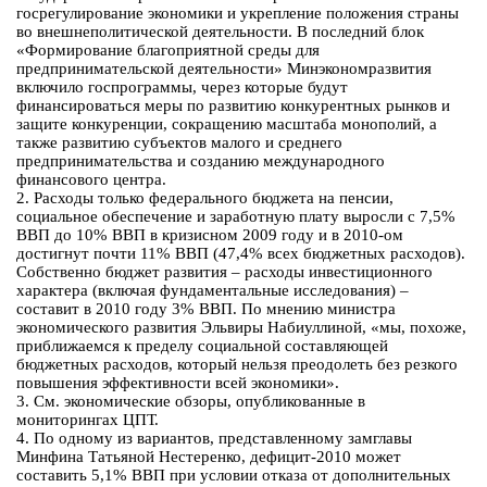
госрегулирование экономики и укрепление положения страны
во внешнеполитической деятельности. В последний блок
«Формирование благоприятной среды для
предпринимательской деятельности» Минэкономразвития
включило госпрограммы, через которые будут
финансироваться меры по развитию конкурентных рынков и
защите конкуренции, сокращению масштаба монополий, а
также развитию субъектов малого и среднего
предпринимательства и созданию международного
финансового центра.
2. Расходы только федерального бюджета на пенсии,
социальное обеспечение и заработную плату выросли с 7,5%
ВВП до 10% ВВП в кризисном 2009 году и в 2010-ом
достигнут почти 11% ВВП (47,4% всех бюджетных расходов).
Собственно бюджет развития – расходы инвестиционного
характера (включая фундаментальные исследования) –
составит в 2010 году 3% ВВП. По мнению министра
экономического развития Эльвиры Набиуллиной, «мы, похоже,
приближаемся к пределу социальной составляющей
бюджетных расходов, который нельзя преодолеть без резкого
повышения эффективности всей экономики».
3. См. экономические обзоры, опубликованные в
мониторингах ЦПТ.
4. По одному из вариантов, представленному замглавы
Минфина Татьяной Нестеренко, дефицит-2010 может
составить 5,1% ВВП при условии отказа от дополнительных