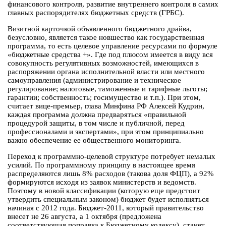
финансового контроля, развитие внутреннего контроля в самих
главных распорядителях бюджетных средств (ГРБС).
Визитной карточкой объявленного бюджетного драйва,
безусловно, является такое новшество как государственная
программа, то есть целевое управление ресурсами по формуле
«бюджетные средства +». Где под плюсом имеется в виду вся
совокупность регулятивных возможностей, имеющихся в
распоряжении органа исполнительной власти или местного
самоуправления (администрирование и техническое
регулирование; налоговые, таможенные и тарифные льготы;
гарантии; собственность; госимущество и т.п.). При этом,
считает вице-премьер, глава Минфина РФ Алексей Кудрин,
каждая программа должна предваряться «правильной
процедурой защиты, в том числе и публичной, перед
профессионалами и экспертами», при этом принципиально
важно обеспечение ее общественного мониторинга.
Переход к программно-целевой структуре потребует немалых
усилий. По программному принципу в настоящее время
распределяются лишь 8% расходов (такова доля ФЦП), а 92%
формируются исходя из заявок министерств и ведомств.
Поэтому в новой классификации (которую еще предстоит
утвердить специальным законом) бюджет будет исполняться
начиная с 2012 года. Бюджет-2011, который правительство
внесет не 26 августа, а 1 октября (предложена
соответствующая поправка к Бюджетному кодексу), станет