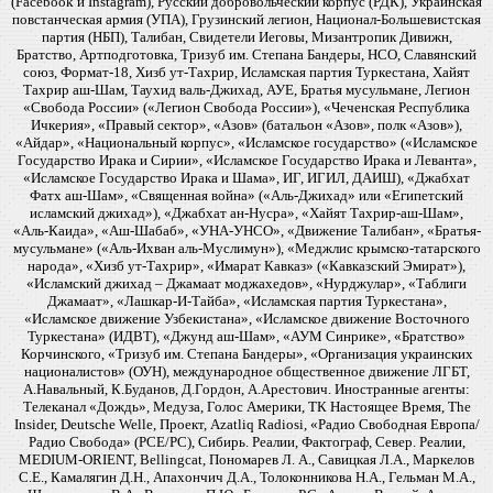
(Facebook и Instagram), Русский добровольческий корпус (РДК), Украинская
повстанческая армия (УПА), Грузинский легион, Национал-Большевистская
партия (НБП), Талибан, Свидетели Иеговы, Мизантропик Дивижн,
Братство, Артподготовка, Тризуб им. Степана Бандеры, НСО, Славянский
союз, Формат-18, Хизб ут-Тахрир, Исламская партия Туркестана, Хайят
Тахрир аш-Шам, Таухид валь-Джихад, АУЕ, Братья мусульмане, Легион
«Свобода России» («Легион Свобода России»), «Чеченская Республика
Ичкерия», «Правый сектор», «Азов» (батальон «Азов», полк «Азов»),
«Айдар», «Национальный корпус», «Исламское государство» («Исламское
Государство Ирака и Сирии», «Исламское Государство Ирака и Леванта»,
«Исламское Государство Ирака и Шама», ИГ, ИГИЛ, ДАИШ), «Джабхат
Фатх аш-Шам», «Священная война» («Аль-Джихад» или «Египетский
исламский джихад»), «Джабхат ан-Нусра», «Хайят Тахрир-аш-Шам»,
«Аль-Каида», «Аш-Шабаб», «УНА-УНСО», «Движение Талибан», «Братья-
мусульмане» («Аль-Ихван аль-Муслимун»), «Меджлис крымско-татарского
народа», «Хизб ут-Тахрир», «Имарат Кавказ» («Кавказский Эмират»),
«Исламский джихад – Джамаат моджахедов», «Нурджулар», «Таблиги
Джамаат», «Лашкар-И-Тайба», «Исламская партия Туркестана»,
«Исламское движение Узбекистана», «Исламское движение Восточного
Туркестана» (ИДВТ), «Джунд аш-Шам», «АУМ Синрике», «Братство»
Корчинского, «Тризуб им. Степана Бандеры», «Организация украинских
националистов» (ОУН), международное общественное движение ЛГБТ,
А.Навальный, К.Буданов, Д.Гордон, А.Арестович. Иностранные агенты:
Телеканал «Дождь», Медуза, Голос Америки, ТК Настоящее Время, The
Insider, Deutsche Welle, Проект, Azatliq Radiosi, «Радио Свободная Европа/
Радио Свобода» (PCE/PC), Сибирь. Реалии, Фактограф, Север. Реалии,
MEDIUM-ORIENT, Bellingcat, Пономарев Л. А., Савицкая Л.А., Маркелов
С.Е., Камалягин Д.Н., Апахончич Д.А., Толоконникова Н.А., Гельман М.А.,