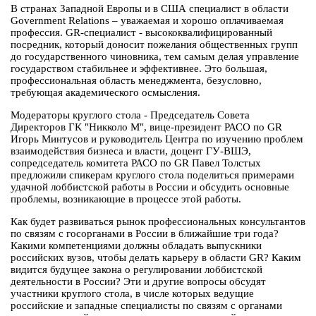
В странах Западной Европы и в США специалист в области
Government Relations – уважаемая и хорошо оплачиваемая
профессия. GR-специалист - высококвалифицированный
посредник, который доносит пожелания общественных групп
до государственного чиновника, тем самым делая управление
государством стабильнее и эффективнее. Это большая,
профессиональная область менеджмента, безусловно,
требующая академического осмысления.
Модераторы круглого стола - Председатель Совета
Директоров ГК "Никколо М", вице-президент РАСО по GR
Игорь Минтусов и руководитель Центра по изучению проблем
взаимодействия бизнеса и власти, доцент ГУ-ВШЭ,
сопредседатель комитета РАСО по GR Павел Толстых
предложили спикерам круглого стола поделиться примерами
удачной лоббистской работы в России и обсудить основные
проблемы, возникающие в процессе этой работы.
Как будет развиваться рынок профессиональных консультантов
по связям с госорганами в России в ближайшие три года?
Какими компетенциями должны обладать выпускники
российских вузов, чтобы делать карьеру в области GR? Каким
видится будущее закона о регулировании лоббистской
деятельности в России? Эти и другие вопросы обсудят
участники круглого стола, в числе которых ведущие
российские и западные специалисты по связям с органами