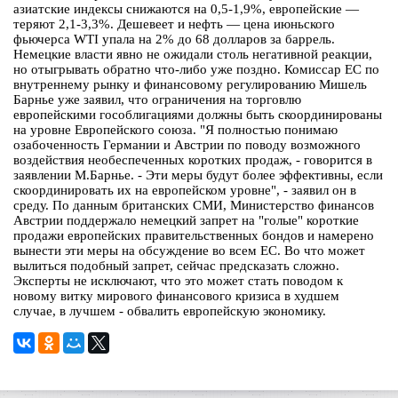
азиатские индексы снижаются на 0,5-1,9%, европейские —
теряют 2,1-3,3%. Дешевеет и нефть — цена июньского
фьючерса WTI упала на 2% до 68 долларов за баррель.
Немецкие власти явно не ожидали столь негативной реакции,
но отыгрывать обратно что-либо уже поздно. Комиссар ЕС по
внутреннему рынку и финансовому регулированию Мишель
Барнье уже заявил, что ограничения на торговлю
европейскими гособлигациями должны быть скоординированы
на уровне Европейского союза. "Я полностью понимаю
озабоченность Германии и Австрии по поводу возможного
воздействия необеспеченных коротких продаж, - говорится в
заявлении М.Барнье. - Эти меры будут более эффективны, если
скоординировать их на европейском уровне", - заявил он в
среду. По данным британских СМИ, Министерство финансов
Австрии поддержало немецкий запрет на "голые" короткие
продажи европейских правительственных бондов и намерено
вынести эти меры на обсуждение во всем ЕС. Во что может
вылиться подобный запрет, сейчас предсказать сложно.
Эксперты не исключают, что это может стать поводом к
новому витку мирового финансового кризиса в худшем
случае, в лучшем - обвалить европейскую экономику.