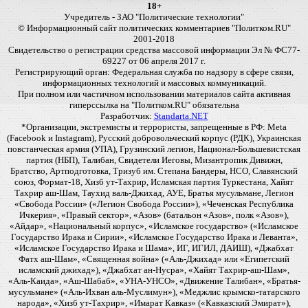
18+
Учредитель - ЗАО "Политические технологии"
© Информационный сайт политических комментариев "Политком.RU"
2001-2018
Свидетельство о регистрации средства массовой информации Эл № ФС77-
69227 от 06 апреля 2017 г.
Регистрирующий орган: Федеральная служба по надзору в сфере связи,
информационных технологий и массовых коммуникаций.
При полном или частичном использовании материалов сайта активная
гиперссылка на "Политком.RU" обязательна
Разработчик:
Standarta.NET
*Организации, экстремисты и террористы, запрещенные в РФ: Meta
(Facebook и Instagram), Русский добровольческий корпус (РДК), Украинская
повстанческая армия (УПА), Грузинский легион, Национал-Большевистская
партия (НБП), Талибан, Свидетели Иеговы, Мизантропик Дивижн,
Братство, Артподготовка, Тризуб им. Степана Бандеры, НСО, Славянский
союз, Формат-18, Хизб ут-Тахрир, Исламская партия Туркестана, Хайят
Тахрир аш-Шам, Таухид валь-Джихад, АУЕ, Братья мусульмане, Легион
«Свобода России» («Легион Свобода России»), «Чеченская Республика
Ичкерия», «Правый сектор», «Азов» (батальон «Азов», полк «Азов»),
«Айдар», «Национальный корпус», «Исламское государство» («Исламское
Государство Ирака и Сирии», «Исламское Государство Ирака и Леванта»,
«Исламское Государство Ирака и Шама», ИГ, ИГИЛ, ДАИШ), «Джабхат
Фатх аш-Шам», «Священная война» («Аль-Джихад» или «Египетский
исламский джихад»), «Джабхат ан-Нусра», «Хайят Тахрир-аш-Шам»,
«Аль-Каида», «Аш-Шабаб», «УНА-УНСО», «Движение Талибан», «Братья-
мусульмане» («Аль-Ихван аль-Муслимун»), «Меджлис крымско-татарского
народа», «Хизб ут-Тахрир», «Имарат Кавказ» («Кавказский Эмират»),