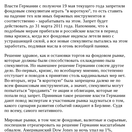
Власти Германии с полуночи 19 мая текущего года запретили
фондовым спекулянтам играть "в короткую", то есть ставить
на падение тех или иных биржевых инструментов и
соответственно - зарабатывать на этом. Запрет будет
действовать до 31 марта 2011 года. Напомним, что к
подобным мерам прибегали и российские власти в период
пика кризиса, когда все фондовые индексы летели вниз с
устрашающей силой, а все новые спекулянты пытались на этом
заработать, подливая масла в огонь всеобщей паники.
Решение здравое, как и остановки торгов на фондовом рынке,
которые должны были способствовать охлаждению пыла
спекулянтов. Но нынешнее решение Германии совсем другое
дело. Во-первых, кризис, по всеобщему мнению, постепенно
отступает и поводов к принятию столь кардинальных мер нет.
Во-вторых, игра "в короткую" была запрещена далеко не по
всем финансовым инструментам, а значит, спекулянты могут
попытаться "продавить" те акции и облигации, которые не
попали под запрет. Принимая такое решение власти Германии
дают повод экспертам и участникам рынка задуматься о том,
какого сценария развития событий ожидают в Берлине. Судя
по всему, самого негативного.
Мировые рынки, в том числе фондовые, валютные и сырьевые,
поспешили отреагировать на решение Германии масштабным
обвалом. Американский Dow Jones за ночь упал на 1%,