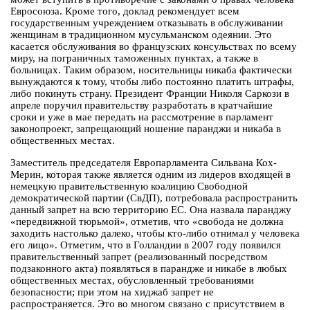
Евросоюза. Кроме того, доклад рекомендует всем
государственным учреждением отказывать в обслуживании
женщинам в традиционном мусульманском одеянии. Это
касается обслуживания во французских консульствах по всему
миру, на пограничных таможенных пунктах, а также в
больницах. Таким образом, носительницы никаба фактически
вынуждаются к тому, чтобы либо постоянно платить штрафы,
либо покинуть страну. Президент Франции Николя Саркози в
апреле поручил правительству разработать в кратчайшие
сроки и уже в мае передать на рассмотрение в парламент
законопроект, запрещающий ношение паранджи и никаба в
общественных местах.
Заместитель председателя Европарламента Сильвана Кох-
Мерин, которая также является одним из лидеров входящей в
немецкую правительственную коалицию Свободной
демократической партии (СвДП), потребовала распространить
данный запрет на всю территорию ЕС. Она назвала паранджу
«передвижной тюрьмой», отметив, что «свобода не должна
заходить настолько далеко, чтобы кто-либо отнимал у человека
его лицо». Отметим, что в Голландии в 2007 году появился
правительственный запрет (реализованный посредством
подзаконного акта) появляться в парандже и никабе в любых
общественных местах, обусловленный требованиями
безопасности; при этом на хиджаб запрет не
распространяется. Это во многом связано с присутствием в