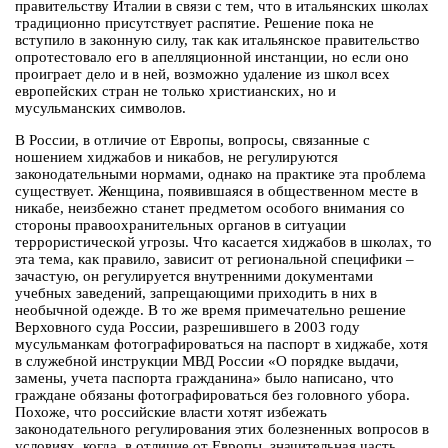
правительству Италии в связи с тем, что в итальянских школах
традиционно присутствует распятие. Решение пока не
вступило в законную силу, так как итальянское правительство
опротестовало его в апелляционной инстанции, но если оно
проиграет дело и в ней, возможно удаление из школ всех
европейских стран не только христианских, но и
мусульманских символов.
В России, в отличие от Европы, вопросы, связанные с
ношением хиджабов и никабов, не регулируются
законодательными нормами, однако на практике эта проблема
существует. Женщина, появившаяся в общественном месте в
никабе, неизбежно станет предметом особого внимания со
стороны правоохранительных органов в ситуации
террористической угрозы. Что касается хиджабов в школах, то
эта тема, как правило, зависит от региональной специфики –
зачастую, он регулируется внутренними документами
учебных заведений, запрещающими приходить в них в
необычной одежде. В то же время примечательно решение
Верховного суда России, разрешившего в 2003 году
мусульманкам фотографироваться на паспорт в хиджабе, хотя
в служебной инструкции МВД России «О порядке выдачи,
замены, учета паспорта гражданина» было написано, что
граждане обязаны фотографироваться без головного убора.
Похоже, что российские власти хотят избежать
законодательного регулирования этих болезненных вопросов в
условиях, когда, в отличие от Европы, значительная часть