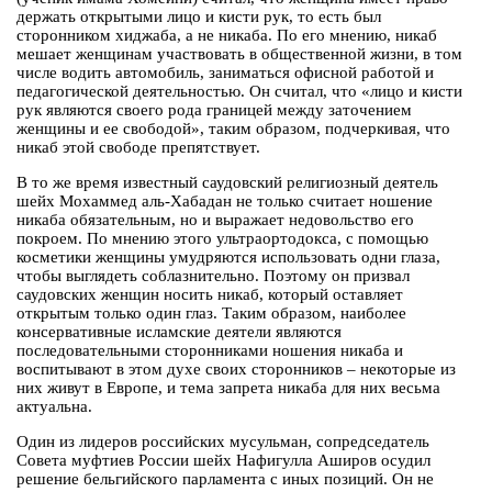
держать открытыми лицо и кисти рук, то есть был
сторонником хиджаба, а не никаба. По его мнению, никаб
мешает женщинам участвовать в общественной жизни, в том
числе водить автомобиль, заниматься офисной работой и
педагогической деятельностью. Он считал, что «лицо и кисти
рук являются своего рода границей между заточением
женщины и ее свободой», таким образом, подчеркивая, что
никаб этой свободе препятствует.
В то же время известный саудовский религиозный деятель
шейх Мохаммед аль-Хабадан не только считает ношение
никаба обязательным, но и выражает недовольство его
покроем. По мнению этого ультраортодокса, с помощью
косметики женщины умудряются использовать одни глаза,
чтобы выглядеть соблазнительно. Поэтому он призвал
саудовских женщин носить никаб, который оставляет
открытым только один глаз. Таким образом, наиболее
консервативные исламские деятели являются
последовательными сторонниками ношения никаба и
воспитывают в этом духе своих сторонников – некоторые из
них живут в Европе, и тема запрета никаба для них весьма
актуальна.
Один из лидеров российских мусульман, сопредседатель
Совета муфтиев России шейх Нафигулла Аширов осудил
решение бельгийского парламента с иных позиций. Он не