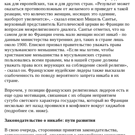
как для европейских, так и для других стран. «Результат может
оказаться противоположным от желаемого и приведет к такой
реакции, что количество женщин, носящих это одеяние,
наоборот увеличится», - сказал епископ Мишель Сантье,
верховный представитель Католической церкви во Франции по
вопросам межрелигиозного диалога. Сантье отметил, что на
самом деле во Франции очень мало женщин носит никаб - по
данным министерства внутренних дел, таких в стране лишь
около 1900. Епископ призвал правительство уважать права
мусульманского меньшинства. «Если мы хотим, чтобы
христианские меньшинства в мусульманских странах
пользовались всеми правами, мы в нашей стране должны
уважать права всех верующих на соблюдение своей религии»,
- сказал он. Французские иудейские лидеры также высказали
озабоченность по поводу вероятного запрета никаба в их
стране.
Впрочем, у позиции французских религиозных лидеров есть и
еще одна мотивация, связанная с их общим неприятием
сугубо светского характера государства, который во Франции
несколько лет назад проявился в конфликте вокруг хиджабов
(подробнее см. ниже).
Законодательство о никабе: пути развития
В свою очередь, сторонники принятия законодательства,