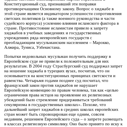
Конституционный суд, признавший эти поправки
противоречащими Основному закону. Вопрос о хиджабе в
этой стране является индикатором успешности сопротивления
светских политиков (а также военного руководства и части
судейского корпуса) усилению влияния исламского фактора в
стране. Противостояние исламистам привело к запрету
хиджабов в учебных заведениях и государственных
учреждениях ряда неевропейских государств с
преобладающим мусульманским населением – Марокко,
Алжира, Туниса, Узбекистана.
Попытки недовольных мусульман получить поддержку в
Европейском суде не привели к положительным для них
результатам. В 2004 году Страсбургский суд поддержал запрет
на ношение хиджаба в турецких вузах, посчитав, что он
основывается на конституционных принципах светскости и
равенства. Четырьмя годами позднее суд посчитал, что
французский закон против хиджабов не нарушает
Европейскую конвенцию по правам человека, так как «целью
ограничения права истцов на проявление их религиозных
убеждений было стремление придерживаться требований
секуляризма в государственных школах». Похоже, что
дальнейший запрет хиджабов в средних школах европейских
стран может быть спровоцирован еще одним, совсем
недавним, решением Европейского суда – о запрете размещать
в классах религиозную символику. Оно было принято по иску к