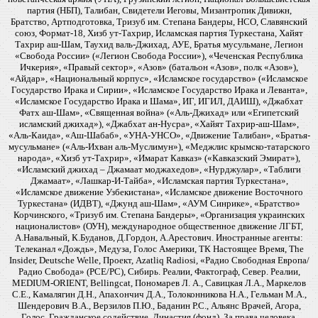
партия (НБП), Талибан, Свидетели Иеговы, Мизантропик Дивижн,
Братство, Артподготовка, Тризуб им. Степана Бандеры, НСО, Славянский
союз, Формат-18, Хизб ут-Тахрир, Исламская партия Туркестана, Хайят
Тахрир аш-Шам, Таухид валь-Джихад, АУЕ, Братья мусульмане, Легион
«Свобода России» («Легион Свобода России»), «Чеченская Республика
Ичкерия», «Правый сектор», «Азов» (батальон «Азов», полк «Азов»),
«Айдар», «Национальный корпус», «Исламское государство» («Исламское
Государство Ирака и Сирии», «Исламское Государство Ирака и Леванта»,
«Исламское Государство Ирака и Шама», ИГ, ИГИЛ, ДАИШ), «Джабхат
Фатх аш-Шам», «Священная война» («Аль-Джихад» или «Египетский
исламский джихад»), «Джабхат ан-Нусра», «Хайят Тахрир-аш-Шам»,
«Аль-Каида», «Аш-Шабаб», «УНА-УНСО», «Движение Талибан», «Братья-
мусульмане» («Аль-Ихван аль-Муслимун»), «Меджлис крымско-татарского
народа», «Хизб ут-Тахрир», «Имарат Кавказ» («Кавказский Эмират»),
«Исламский джихад – Джамаат моджахедов», «Нурджулар», «Таблиги
Джамаат», «Лашкар-И-Тайба», «Исламская партия Туркестана»,
«Исламское движение Узбекистана», «Исламское движение Восточного
Туркестана» (ИДВТ), «Джунд аш-Шам», «АУМ Синрике», «Братство»
Корчинского, «Тризуб им. Степана Бандеры», «Организация украинских
националистов» (ОУН), международное общественное движение ЛГБТ,
А.Навальный, К.Буданов, Д.Гордон, А.Арестович. Иностранные агенты:
Телеканал «Дождь», Медуза, Голос Америки, ТК Настоящее Время, The
Insider, Deutsche Welle, Проект, Azatliq Radiosi, «Радио Свободная Европа/
Радио Свобода» (PCE/PC), Сибирь. Реалии, Фактограф, Север. Реалии,
MEDIUM-ORIENT, Bellingcat, Пономарев Л. А., Савицкая Л.А., Маркелов
С.Е., Камалягин Д.Н., Апахончич Д.А., Толоконникова Н.А., Гельман М.А.,
Шендерович В.А., Верзилов П.Ю., Баданин Р.С., Альянс Врачей, Агора,
Голос, Гражданское содействие, Династия (фонд), За права человека,