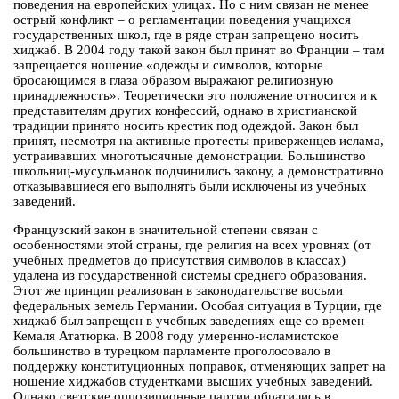
поведения на европейских улицах. Но с ним связан не менее
острый конфликт – о регламентации поведения учащихся
государственных школ, где в ряде стран запрещено носить
хиджаб. В 2004 году такой закон был принят во Франции – там
запрещается ношение «одежды и символов, которые
бросающимся в глаза образом выражают религиозную
принадлежность». Теоретически это положение относится и к
представителям других конфессий, однако в христианской
традиции принято носить крестик под одеждой. Закон был
принят, несмотря на активные протесты приверженцев ислама,
устраивавших многотысячные демонстрации. Большинство
школьниц-мусульманок подчинились закону, а демонстративно
отказывавшиеся его выполнять были исключены из учебных
заведений.
Французский закон в значительной степени связан с
особенностями этой страны, где религия на всех уровнях (от
учебных предметов до присутствия символов в классах)
удалена из государственной системы среднего образования.
Этот же принцип реализован в законодательстве восьми
федеральных земель Германии. Особая ситуация в Турции, где
хиджаб был запрещен в учебных заведениях еще со времен
Кемаля Ататюрка. В 2008 году умеренно-исламистское
большинство в турецком парламенте проголосовало в
поддержку конституционных поправок, отменяющих запрет на
ношение хиджабов студентками высших учебных заведений.
Однако светские оппозиционные партии обратились в