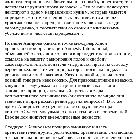
является сторонником обязательности никаба, но считает, что
депутаты нарушили права человека: «Эти законы почему-то
действуют в одном направлении: нудизм, который является
порицаемым с точки зрения всех религий, в том числе и
христианства, не запрещен, а желание человека выглядеть
целомудренно, в соответствии со своими религиозными
убеждениями, является порицаемым».
Позиция Аширова близка к точке международной
правозащитной организации Amnesty International,
объявившей о создании «опасного прецедента», при котором,
ссылаясь на защиту равноправия полов и свободу
самовыражения, законодатели «нарушают право на свободу
вероисповедания тех женщин, которые носят паранджу» по
религиозным соображениям. Хотя о полной идентичности
позиций говорить невозможно. Для правозащитников неважно,
какую часть мусульманок затронет новый закон – они
защищают принцип, актуальный пусть даже для
незначительного меньшинства (аналогичную позицию они
занимают и при рассмотрении других вопросов). В то же
время Аширов возмущен не только нарушением прав
некоторой части мусульманок, но и тем, что в современной
Европе доминируют внерелигиозные ценности.
Сходную с Ашировым позицию занимают и часть
представителей других религиозных организаций, считающие,
что запрет на ношение никаба является опасным прецедентом