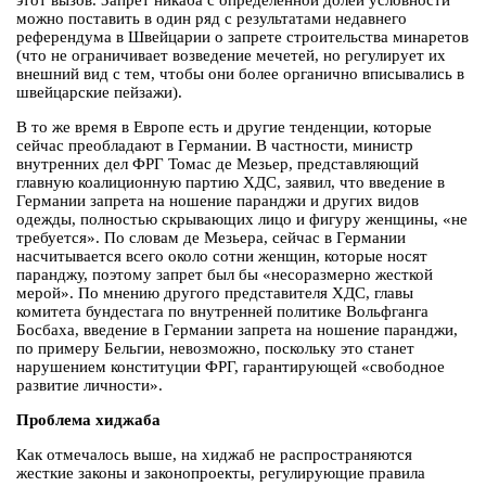
этот вызов. Запрет никаба с определенной долей условности
можно поставить в один ряд с результатами недавнего
референдума в Швейцарии о запрете строительства минаретов
(что не ограничивает возведение мечетей, но регулирует их
внешний вид с тем, чтобы они более органично вписывались в
швейцарские пейзажи).
В то же время в Европе есть и другие тенденции, которые
сейчас преобладают в Германии. В частности, министр
внутренних дел ФРГ Томас де Мезьер, представляющий
главную коалиционную партию ХДС, заявил, что введение в
Германии запрета на ношение паранджи и других видов
одежды, полностью скрывающих лицо и фигуру женщины, «не
требуется». По словам де Мезьера, сейчас в Германии
насчитывается всего около сотни женщин, которые носят
паранджу, поэтому запрет был бы «несоразмерно жесткой
мерой». По мнению другого представителя ХДС, главы
комитета бундестага по внутренней политике Вольфганга
Босбаха, введение в Германии запрета на ношение паранджи,
по примеру Бельгии, невозможно, поскольку это станет
нарушением конституции ФРГ, гарантирующей «свободное
развитие личности».
Проблема хиджаба
Как отмечалось выше, на хиджаб не распространяются
жесткие законы и законопроекты, регулирующие правила