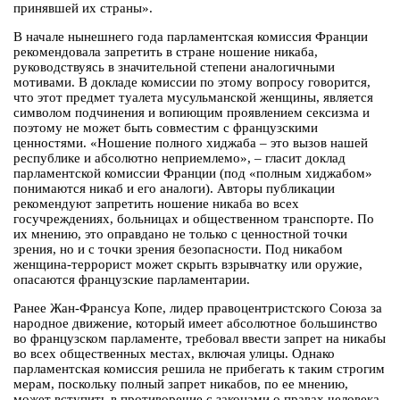
принявшей их страны».
В начале нынешнего года парламентская комиссия Франции
рекомендовала запретить в стране ношение никаба,
руководствуясь в значительной степени аналогичными
мотивами. В докладе комиссии по этому вопросу говорится,
что этот предмет туалета мусульманской женщины, является
символом подчинения и вопиющим проявлением сексизма и
поэтому не может быть совместим с французскими
ценностями. «Ношение полного хиджаба – это вызов нашей
республике и абсолютно неприемлемо», – гласит доклад
парламентской комиссии Франции (под «полным хиджабом»
понимаются никаб и его аналоги). Авторы публикации
рекомендуют запретить ношение никаба во всех
госучреждениях, больницах и общественном транспорте. По
их мнению, это оправдано не только с ценностной точки
зрения, но и с точки зрения безопасности. Под никабом
женщина-террорист может скрыть взрывчатку или оружие,
опасаются французские парламентарии.
Ранее Жан-Франсуа Копе, лидер правоцентристского Союза за
народное движение, который имеет абсолютное большинство
во французском парламенте, требовал ввести запрет на никабы
во всех общественных местах, включая улицы. Однако
парламентская комиссия решила не прибегать к таким строгим
мерам, поскольку полный запрет никабов, по ее мнению,
может вступить в противоречие с законами о правах человека