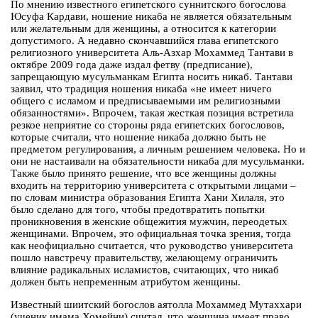
По мнению известного египетского суннитского богослова
Юсуфа Кардави, ношение никаба не является обязательным
или желательным для женщины, а относится к категории
допустимого. А недавно скончавшийся глава египетского
религиозного университета Аль-Азхар Мохаммед Тантави в
октябре 2009 года даже издал фетву (предписание),
запрещающую мусульманкам Египта носить никаб. Тантави
заявил, что традиция ношения никаба «не имеет ничего
общего с исламом и предписываемыми им религиозными
обязанностями». Впрочем, такая жесткая позиция встретила
резкое неприятие со стороны ряда египетских богословов,
которые считали, что ношение никаба должно быть не
предметом регулирования, а личным решением человека. Но и
они не настаивали на обязательности никаба для мусульманки.
Также было принято решение, что все женщины должны
входить на территорию университета с открытыми лицами –
по словам министра образования Египта Хани Хилаля, это
было сделано для того, чтобы предотвратить попытки
проникновения в женские общежития мужчин, переодетых
женщинами. Впрочем, это официальная точка зрения, тогда
как неофициально считается, что руководство университета
пошло навстречу правительству, желающему ограничить
влияние радикальных исламистов, считающих, что никаб
должен быть непременным атрибутом женщины.
Известный шиитский богослов аятолла Мохаммед Мутаххари
(ученик имама Хомейни) считал, что женщина имеет право