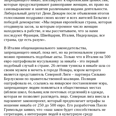
запрещающего никаб, апеллируют к европейским ценностям,
которые предусматривают равноправие женщин, их право на
самовыражение и занятия различными видами деятельности.
Либеральный депутат Дени Дюкарм после объявления итогов
голосования поздравил своих коллег и всех жителей Бельгии с
победой демократии: «Мы первая европейская страна, которая
отодвинула засов, за которым огромное число женщин
находились в рабстве, и мы рассчитываем, что за нами
последуют Франция, Швейцария, Италия, Нидерланды, все
страны, где есть разум».
В Италии общенационального законодательства,
запрещающего никаб, пока нет, но на региональном уровне
можно принимать подобные акты. Только что в Италии на 500
евро оштрафовали мусульманку за никаба - это первый
подобный случай в стране. 26-летняя туниска в никабе шла со
своим мужем в мечеть в городе Новара, мэром которого
является представитель Северной Лиги – партнера Сильвио
Берлускони по правительственной коалиции. Полиция
оштрафовала ее, ссылаясь на январское постановление мэра,
запрещающее людям появляться в общественных местах
(вблизи школ, больниц или почтовых отделений) в одежде,
которая не позволяет разглядеть лицо. Северная лига внесла в
парламент законопроект, который предполагает штрафы за
ношение никаба от 250 до 500 евро. Его разработчик Паоло
Гримольди заявил, что «наш закон будет способствовать не
сегрегации, а интеграции людей в культурную среду