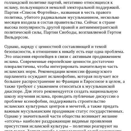
голландской политике партий, негативно относящихся к
исламу, пользующихся немалой электоральной поддержкой.
Партия «Список Фортейна», названная в честь правого
политика, убитого радикальным мусульманином, несколько
месяцев входила в состав правительства. Сейчас в стране
высока популярность другой правой и антииммигрантской
политической силы, Партии Свободы, возглавляемой Гертом
Вильдерсом.
Однако, наряду с ценностной составляющей и темой
безопасности, в отношении к никабу есть еще одна проблема.
Это опасения европейцев в связи с активным продвижением
ислама. Современные европейские ценности достаточно
плюралистичны, чтобы интегрировать значительную часть
исламских норм. Рекомендации комиссии французского
парламента осуждают исламофобию, которая получает все
большее распространение во Франции и Евросоюзе в целом, а
также требуют с уважением относиться к мусульманской
диаспоре. Для этого рекомендуется создать национальную
школу изучения ислама, проводить публичные дискуссии о
проблеме ксенофобии, поддерживать строительство
исламских культурных центров и мечетей, а также придать
важным мусульманским праздникам статус государственных.
Однако у значительной части общества возникает желание
«отсечь» наиболее раздражающие видимые проявления
присутствия исламской культуры – политики реагируют на