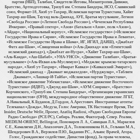
партия (НБП), Талибан, Свидетели Иеговы, Мизантропик Дивижн,
Братство, Артподготовка, Тризуб им. Степана Бандеры, НСО, Славянский
союз, Формат-18, Хизб ут-Тахрир, Исламская партия Туркестана, Хайят
Тахрир аш-Шам, Таухид валь-Джихад, АУЕ, Братья мусульмане, Легион
«Свобода России» («Легион Свобода России»), «Чеченская Республика
Ичкерия», «Правый сектор», «Азов» (батальон «Азов», полк «Азов»),
«Айдар», «Национальный корпус», «Исламское государство» («Исламское
Государство Ирака и Сирии», «Исламское Государство Ирака и Леванта»,
«Исламское Государство Ирака и Шама», ИГ, ИГИЛ, ДАИШ), «Джабхат
Фатх аш-Шам», «Священная война» («Аль-Джихад» или «Египетский
исламский джихад»), «Джабхат ан-Нусра», «Хайят Тахрир-аш-Шам»,
«Аль-Каида», «Аш-Шабаб», «УНА-УНСО», «Движение Талибан», «Братья-
мусульмане» («Аль-Ихван аль-Муслимун»), «Меджлис крымско-татарского
народа», «Хизб ут-Тахрир», «Имарат Кавказ» («Кавказский Эмират»),
«Исламский джихад – Джамаат моджахедов», «Нурджулар», «Таблиги
Джамаат», «Лашкар-И-Тайба», «Исламская партия Туркестана»,
«Исламское движение Узбекистана», «Исламское движение Восточного
Туркестана» (ИДВТ), «Джунд аш-Шам», «АУМ Синрике», «Братство»
Корчинского, «Тризуб им. Степана Бандеры», «Организация украинских
националистов» (ОУН), международное общественное движение ЛГБТ,
А.Навальный, К.Буданов, Д.Гордон, А.Арестович. Иностранные агенты:
Телеканал «Дождь», Медуза, Голос Америки, ТК Настоящее Время, The
Insider, Deutsche Welle, Проект, Azatliq Radiosi, «Радио Свободная Европа/
Радио Свобода» (PCE/PC), Сибирь. Реалии, Фактограф, Север. Реалии,
MEDIUM-ORIENT, Bellingcat, Пономарев Л. А., Савицкая Л.А., Маркелов
С.Е., Камалягин Д.Н., Апахончич Д.А., Толоконникова Н.А., Гельман М.А.,
Шендерович В.А., Верзилов П.Ю., Баданин Р.С., Альянс Врачей, Агора,
Голос, Гражданское содействие, Династия (фонд), За права человека,