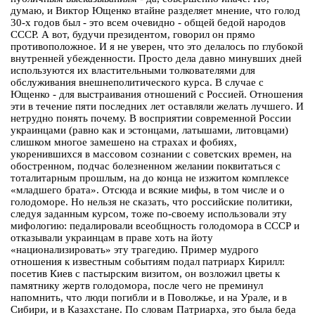
думаю, и Виктор Ющенко втайне разделяет мнение, что голод
30-х годов был - это всем очевидно - общей бедой народов
СССР. А вот, будучи президентом, говорил он прямо
противоположное. И я не уверен, что это делалось по глубокой
внутренней убежденности. Просто дела давно минувших дней
используются их властительными толкователями для
обслуживания внешнеполитического курса. В случае с
Ющенко - для выстраивания отношений с Россией. Отношения
эти в течение пяти последних лет оставляли желать лучшего. И
нетрудно понять почему. В восприятии современной России
украинцами (равно как и эстонцами, латышами, литовцами)
слишком многое замешено на страхах и фобиях,
укоренившихся в массовом сознании с советских времен, на
обостренном, подчас болезненном желании поквитаться с
тоталитарным прошлым, на до конца не изжитом комплексе
«младшего брата». Отсюда и всякие мифы, в том числе и о
голодоморе. Но нельзя не сказать, что российские политики,
следуя заданным курсом, тоже по-своему использовали эту
мифологию: педалировали всеобщность голодомора в СССР и
отказывали украинцам в праве хоть на йоту
«национализировать» эту трагедию. Пример мудрого
отношения к известным событиям подал патриарх Кирилл:
посетив Киев с пастырским визитом, он возложил цветы к
памятнику жертв голодомора, после чего не преминул
напомнить, что люди погибли и в Поволжье, и на Урале, и в
Сибири, и в Казахстане. По словам Патриарха, это была беда