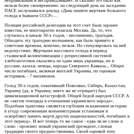
неправильным и несправедливым». И сказано это было как
нельзя более своевременно: на следующий день на заседании
ПАСЕ заслушивался доклад «Дань памяти жертвам большого
голода в бывшем СССР»…
Позиция российской делегации на этот счет была заранее
известна, ее многократно излагала Москва. Да, то, что
случилось в начале 30-х годов, - несомненно, трагедия.
Обходить эту трагедию молчанием, как было принято в
советские времена, конечно, нельзя. Но спекулировать на ней
недопустимо. Жертвами массового голода в период
сталинской коллективизации с репрессивной системой
хлебозаготовок оказались не одни лишь украинцы, но и
русские, казахи, немцы, народы Северного Кавказа... Общее
число погибших, включая жителей Украины, по оценкам
историков, - 7 миллионов.
Голод 30-х годов, охвативший Поволжье, Сибирь, Казахстан,
Украину (да, и Украину, никто же не отрицает) был
цивилизационной катастрофой. Общей бедой народов СССР. А
не «актом геноцида в отношении украинского народа».
Подобная трактовка «является глубоким искажением истории
в угоду современным конъюнктурным установкам и
оскорбляет память жертв других национальностей, погибших в
этот период». И вот теперь то же самое - едва ли не слово в
слово - произнес новый украинский президент, сломав
традицию своего предшественника. Своей оценкой этих