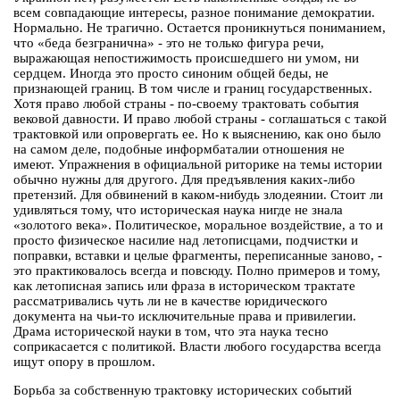
всем совпадающие интересы, разное понимание демократии.
Нормально. Не трагично. Остается проникнуться пониманием,
что «беда безгранична» - это не только фигура речи,
выражающая непостижимость происшедшего ни умом, ни
сердцем. Иногда это просто синоним общей беды, не
признающей границ. В том числе и границ государственных.
Хотя право любой страны - по-своему трактовать события
вековой давности. И право любой страны - соглашаться с такой
трактовкой или опровергать ее. Но к выяснению, как оно было
на самом деле, подобные информбаталии отношения не
имеют. Упражнения в официальной риторике на темы истории
обычно нужны для другого. Для предъявления каких-либо
претензий. Для обвинений в каком-нибудь злодеянии. Стоит ли
удивляться тому, что историческая наука нигде не знала
«золотого века». Политическое, моральное воздействие, а то и
просто физическое насилие над летописцами, подчистки и
поправки, вставки и целые фрагменты, переписанные заново, -
это практиковалось всегда и повсюду. Полно примеров и тому,
как летописная запись или фраза в историческом трактате
рассматривались чуть ли не в качестве юридического
документа на чьи-то исключительные права и привилегии.
Драма исторической науки в том, что эта наука тесно
соприкасается с политикой. Власти любого государства всегда
ищут опору в прошлом.
Борьба за собственную трактовку исторических событий