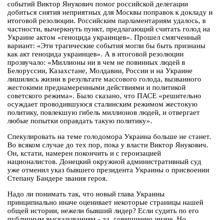
событий Виктор Янукович помог российской делегации
добиться снятия неприятных для Москвы поправок к докладу и
итоговой резолюции. Российским парламентариям удалось, в
частности, вычеркнуть пункт, предлагающий считать голод на
Украине актом «геноцида украинцев». Прошел смягченный
вариант: «Эти трагические события могли бы быть признаны
как акт геноцида украинцев». А в итоговой резолюции
прозвучало: «Миллионы ни в чем не повинных людей в
Белоруссии, Казахстане, Молдавии, России и на Украине
лишились жизни в результате массового голода, вызванного
жестокими преднамеренными действиями и политикой
советского режима». Было сказано, что ПАСЕ «решительно
осуждает проводившуюся сталинским режимом жестокую
политику, повлекшую гибель миллионов людей, и отвергает
любые попытки оправдать такую политику».
Спекулировать на теме голодомора Украина больше не станет.
Во всяком случае до тех пор, пока у власти Виктор Янукович.
Он, кстати, намерен покончить и с героизацией
националистов. Донецкий окружной административный суд
уже отменил указ бывшего президента Украины о присвоении
Степану Бандере звания героя.
Надо ли понимать так, что новый глава Украины
принципиально иначе оценивает некоторые страницы нашей
общей истории, нежели бывший лидер? Если судить по его
публичным высказываниям - да, совершенно иначе. Но,