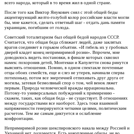
всего народа, который в то время жил в одной стране.
После того как Виктор Янукович снял с этой общей беды
акцентирующий желто-голубой колор российские власти могли
бы, мне кажется, сделать ответный шаг - отдать дань памяти
украинцам, погибшим от голода.
Советский тоталитаризм был общей бедой народов СССР.
Считается, что общая беда сближает людей, даже заклятых
врагов соединяет в горьком объятии. «И гибель их у гробовых
дверей кладет конец непримиримой розни». Впрочем, мне
доводилось видеть постановки, в финале которых сквозил
намек: похоронив детей, Монтекки и Капулетти снова ринутся
выяснять отношения. Помню, в одном спектакле почтенные
отцы обоих семейств, еще и слез не утерев, начинали сперва
потихоньку, потом все энергичней отпихивать друг друга от
могилы, затевая безмолвный спор о том, чей венок ляжет
первым. Природа человеческой вражды иррациональна.
Потому-то универсальных побуждений к примирению -
скажем, таких, как общая беда - не существует. В отношениях
между государствами все наоборот. Здесь токи взаимной
напряженности генерируются четкими целями, политическим
расчетом. Тем же самым диктуется и ослабление
конфронтации.
Непримиримой розни шекспировского накала между Россией и
Украиной нет, разумеется. Есть накопленные обиды, не во