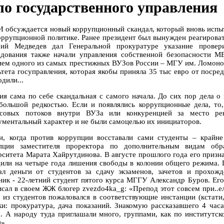
ло государственного управления
 обсуждается новый коррупционный скандал, который вновь испыт
оррупционной политике. Ранее президент был вынужден реагироват
ий Медведев дал Генеральной прокуратуре указание прове
едования также начали управления собственной безопасности 
ием одного из самых престижных ВУЗов России – МГУ им. Ломоно
ьтета госуправления, которая якобы приняла 35 тыс евро от посре
дили...
ия сама по себе скандальная с самого начала. До сих пор дела о
большой редкостью. Если и появлялись коррупционные дела, то,
совых потоков внутри ВУЗа или конкуренцией за место ре
ументальный характер и не были самоцелью их инициаторов.
и, когда против коррупции восставали сами студенты – крайн
пции заместителя проректора по дополнительным видам обра
рситета Марата Хайрутдинова. В августе прошлого года его призна
дили на четыре года лишения свободы в колонии общего режима.
ал деньги от студентов за сдачу экзаменов, зачетов и прохож
ник - 22-летний студент пятого курса МГГУ Александр Буров. Его
исал в своем ЖЖ блогер zvezdo4ka_g: «Препод этот совсем при..ел
о из студентов пожаловался в соответствующие инстанции (кстати
ки: прокуратура, дача показаний. Знакомую рассказавшего 4 часа
а. А народу туда приглашали много, группами, как по институтс
».