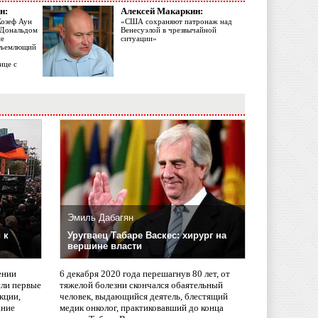
н:
Алексей Макаркин:
Жозеф Аун
«США сохраняют патронаж над
с Дональдом
Венесуэлой в чрезвычайной
ме
ситуации»
объемлющий
ице с
Эмиль Дабагян
 к
Уругваец Табаре Васкес: хирург на
вершине власти
ении
6 декабря 2020 года перешагнув 80 лет, от
сли первые
тяжелой болезни скончался обаятельный
кции,
человек, выдающийся деятель, блестящий
ание
медик онколог, практиковавший до конца