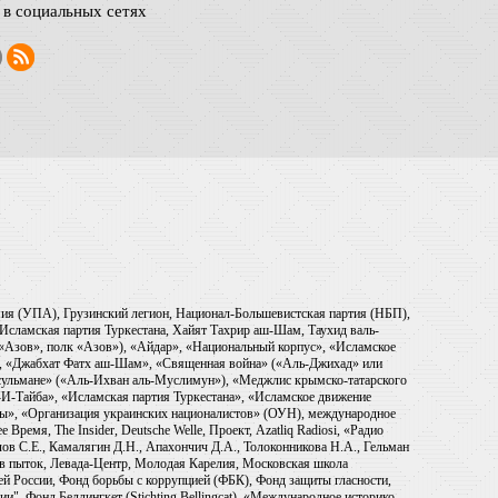
в социальных сетях
рмия (УПА), Грузинский легион, Национал-Большевистская партия (НБП),
Исламская партия Туркестана, Хайят Тахрир аш-Шам, Таухид валь-
 «Азов», полк «Азов»), «Айдар», «Национальный корпус», «Исламское
), «Джабхат Фатх аш-Шам», «Священная война» («Аль-Джихад» или
ульмане» («Аль-Ихван аль-Муслимун»), «Меджлис крымско-татарского
И-Тайба», «Исламская партия Туркестана», «Исламское движение
ры», «Организация украинских националистов» (ОУН), международное
емя, The Insider, Deutsche Welle, Проект, Azatliq Radiosi, «Радио
в С.Е., Камалягин Д.Н., Апахончич Д.А., Толоконникова Н.А., Гельман
тив пыток, Левада-Центр, Молодая Карелия, Московская школа
ей России, Фонд борьбы с коррупцией (ФБК), Фонд защиты гласности,
и", Фонд Беллингкет (Stichting Bellingcat), «Международное историко-