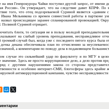
е на имя Генпрокурора Чайки поступил другой запрос, от имени 
ая Россия». Он утверждает, что на следствие давит КПРФ. По 
ствие того, что отец подозреваемой Суриной является «давним 
Ивана Мельникова со времен совместной работы в парткоме унив
 назвал происходящее заранее спланированной провокацией. Окру
с Полиной Суриной отрицает.
почитать блоги, то ситуация не в пользу молодой преподавательни
 указывают на слабый уровень преподавания, несправедливое отч
 громкий случай был, когда уже с последнего пятого курса была о
 дочка декана обеспечивала план по отчислению за неуспеваемос
означной, а комментарии по поводу дела в подавляющем большинств
ом случае это сильнейший удар по факультету и по МГУ в целом
е значение. Здесь не просто коррупционное дело, а дело против пр
ряд с другими нарушениями закона со стороны представител
твенности и особенно интернет-СМИ, блогосферы здесь крайне же
рируемой антикоррупционной кампании, чувство несправедливости 
ментарии