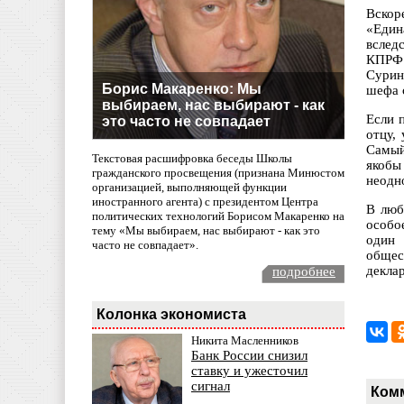
Вскор
«Един
вслед
КПРФ 
Сурин
Борис Макаренко: Мы
шефа 
выбираем, нас выбирают - как
Если 
это часто не совпадает
отцу,
Самый
Текстовая расшифровка беседы Школы
якобы
гражданского просвещения (признана Минюстом
неодн
организацией, выполняющей функции
иностранного агента) с президентом Центра
В люб
политических технологий Борисом Макаренко на
особо
тему «Мы выбираем, нас выбирают - как это
один 
часто не совпадает».
общес
декла
подробнее
Колонка экономиста
Никита Масленников
Банк России снизил
ставку и ужесточил
сигнал
Ком