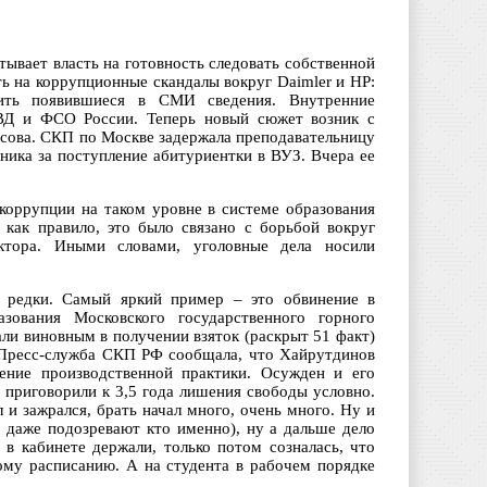
ывает власть на готовность следовать собственной
ь на коррупционные скандалы вокруг Daimler и HP:
рить появившиеся в СМИ сведения. Внутренние
МВД и ФСО России. Теперь новый сюжет возник с
сова. СКП по Москве задержала преподавательницу
дника за поступление абитуриентки в ВУЗ. Вчера ее
 коррупции на таком уровне в системе образования
 как правило, это было связано с борьбой вокруг
ктора. Иными словами, уголовные дела носили
е редки. Самый яркий пример – это обвинение в
зования Московского государственного горного
ли виновным в получении взяток (раскрыт 51 факт)
 Пресс-служба СКП РФ сообщала, что Хайрутдинов
дение производственной практики. Осужден и его
 приговорили к 3,5 года лишения свободы условно.
 и зажрался, брать начал много, очень много. Ну и
, даже подозревают кто именно), ну а дальше дело
 в кабинете держали, только потом созналась, что
кому расписанию. А на студента в рабочем порядке