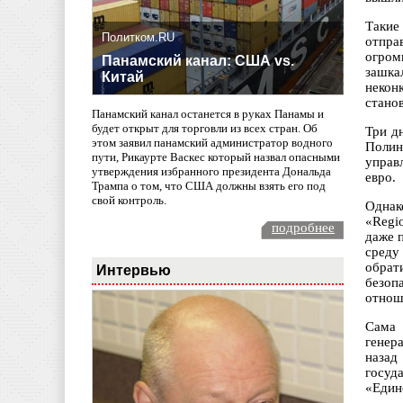
Такие
Политком.RU
отпра
огром
Панамский канал: США vs.
зашка
Китай
некон
стано
Панамский канал останется в руках Панамы и
будет открыт для торговли из всех стран. Об
Три д
этом заявил панамский администратор водного
Полин
пути, Рикаурте Васкес который назвал опасными
управ
утверждения избранного президента Дональда
евро.
Трампа о том, что США должны взять его под
свой контроль.
Однак
«Regi
подробнее
даже 
среду
обрат
Интервью
безоп
отнош
Сама 
генер
назад
госуд
«Един