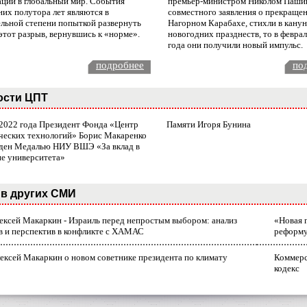
ации в глобальный мир. События
премьер-министром Николом Паши
них полутора лет являются в
совместного заявления о прекращен
ельной степени попыткой развернуть
Нагорном Карабахе, стихли в канун
этот разрыв, вернувшись к «норме».
новогодних празднеств, то в февра
года они получили новый импульс.
подробнее
по
ости ЦПТ
 2022 года Президент Фонда «Центр
Памяти Игоря Бунина
ческих технологий» Борис Макаренко
ден Медалью НИУ ВШЭ «За вклад в
ие университета»
в других СМИ
лексей Макаркин - Израиль перед непростым выбором: анализ
«Новая 
в и перспектив в конфликте с ХАМАС
реформ
ексей Макаркин о новом советнике президента по климату
Коммерс
кодекс