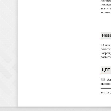
интегр
послед
значит
вспять 
Нов
23 мая
полити
награж
развит
ЦПТ 
FIB. А
вызово
МК. Ал