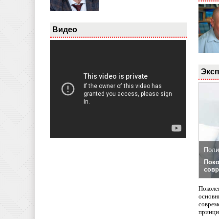
Видео
Эксп
Поли
Поко
совр
Поколе
основн
совреме
принци