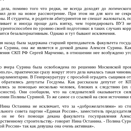
 дела, помимо того что редки, не всегда доходят до логическо
вил дело на новое рассмотрение. При этом ни для кого не сек
ны. И студенты, и родители абитуриентов не спешат жаловаться, п
ливает и иногда проще дать взятку, чем торпедировать ВУЗ не
курентоспособен по уровню своей подготовки: в таких случаях ко
вится безальтернативным. Однако и тут бывают исключения.
ня назад была задержана старший преподаватель факультета госу
а Сурина, она же является и дочкой декана Алексея Сурина. Ка
ления СКП РФ Сергей Марченко, в отношении нее возбуждено уго
о вчера Сурина была освобождена по решению Московской прок
ons.ru», практически сразу вокруг этого дела началась такая чино
парламентарии. В Генпрокуратуру с просьбой оградить сыщиков от 
 обратились депутаты Госдумы. Как рассказала депутат от 
ились за помощью несколько человек, близких к следствию (их 
асности). Они сообщили, что на следователей оказывается си
ении Полины Суриной. То же самое со ссылкой на свои источники 
Нина Останина не исключает, что за «доброжелателями» из ст
ального совета партии «Единая Россия», заместитель председате
 он не без помощи декана факультета госуправления Алек
арственному строительству,- говорит Нина Останина. - Полина Сур
ой России» так как девушка она очень активная».