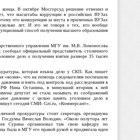
го конца. В октябре Мосгорсуд решение отменил и
рет, что масштабы коррупции в российских ВУЗах
отому что конкуренция за места в приличных ВУЗах
сколько лет. И это не говоря о тех, кто вообще
ррупционный способ получения высшего образования
дарственного управления МГУ им. М.В. Ломоносова
к сообщал официальный представитель столичного
ловное дело о получении взятки размере 35 тысяч
уратуры, которая изъяла дело у СКП. Как пишет
вная «возня», что на помощь следователям поспешили
давления и взять под контроль ход расследования в
КПРФ Нина Останина, в минувший вторник к ней
имена депутат не стала называть из соображений
льное давление с целью замять уголовное дело в
пишут сегодня СМИ: Gzt.ru, «Коммерсант».
оличной прокуратуры стоит секретарь президиума
ля Госдумы Вячеслав Володин. «Около полутора лет
сея Сурина организовал там свою кафедру по
ина была в МГУ его правой рукой и продвигала идеи