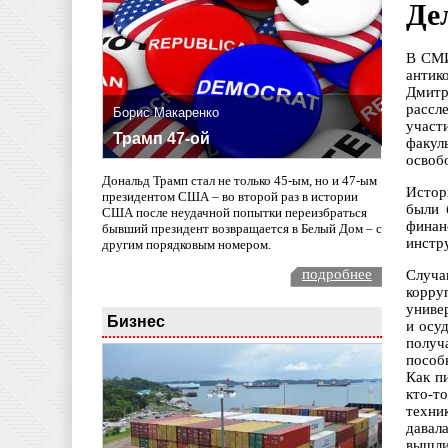
Де
В СМИ
антик
Дмитр
рассл
Борис Макаренко
участ
Трамп 47-ой
факул
освобо
Дональд Трамп стал не только 45-ым, но и 47-ым
Истор
президентом США – во второй раз в истории
были 
США после неудачной попытки переизбраться
финан
бывший президент возвращается в Белый Дом – с
инстр
другим порядковым номером.
подробнее
Случа
корру
униве
Бизнес
и осу
получ
пособ
Как п
кто-т
техни
давал
вышли