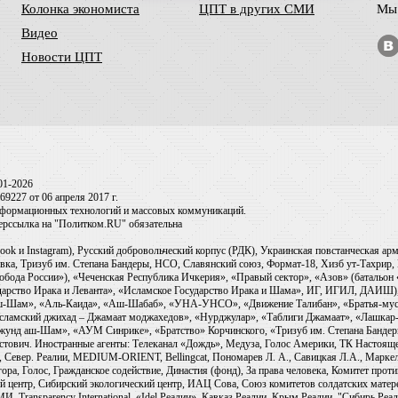
Колонка экономиста
ЦПТ в других СМИ
Мы 
Видео
Новости ЦПТ
01-2026
9227 от 06 апреля 2017 г.
информационных технологий и массовых коммуникаций.
перссылка на "Политком.RU" обязательна
ook и Instagram), Русский добровольческий корпус (РДК), Украинская повстанческая а
ка, Тризуб им. Степана Бандеры, НСО, Славянский союз, Формат-18, Хизб ут-Тахрир, 
обода России»), «Чеченская Республика Ичкерия», «Правый сектор», «Азов» (батальон
сударство Ирака и Леванта», «Исламское Государство Ирака и Шама», ИГ, ИГИЛ, ДАИШ
-аш-Шам», «Аль-Каида», «Аш-Шабаб», «УНА-УНСО», «Движение Талибан», «Братья-мус
Исламский джихад – Джамаат моджахедов», «Нурджулар», «Таблиги Джамаат», «Лашкар-
Джунд аш-Шам», «АУМ Синрике», «Братство» Корчинского, «Тризуб им. Степана Банде
ович. Иностранные агенты: Телеканал «Дождь», Медуза, Голос Америки, ТК Настоящее Вр
 Север. Реалии, MEDIUM-ORIENT, Bellingcat, Пономарев Л. А., Савицкая Л.А., Маркело
ора, Голос, Гражданское содействие, Династия (фонд), За права человека, Комитет про
й центр, Сибирский экологический центр, ИАЦ Сова, Союз комитетов солдатских матер
ransparency International, «Idel.Реалии», Кавказ.Реалии, Крым.Реалии, "Сибирь.Реали