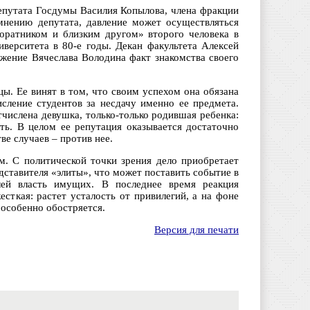
депутата Госдумы Василия Копылова, члена фракции
мнению депутата, давление может осуществляться
соратником и близким другом» второго человека в
ерситета в 80-е годы. Декан факультета Алексей
жение Вячеслава Володина факт знакомства своего
цы. Ее винят в том, что своим успехом она обязана
исление студентов за несдачу именно ее предмета.
тчислена девушка, только-только родившая ребенка:
ть. В целом ее репутация оказывается достаточно
е случаев – против нее.
. С политической точки зрения дело приобретает
едставителя «элиты», что может поставить событие в
ей власть имущих. В последнее время реакция
сткая: растет усталость от привилегий, а на фоне
особенно обостряется.
Версия для печати