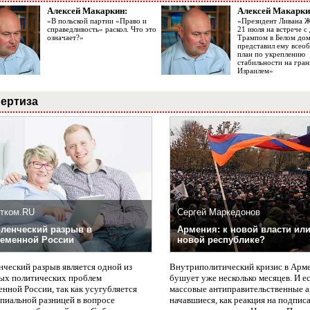
Алексей Макаркин:
Алексей Макарки
«В польской партии «Право и
«Президент Ливана 
справедливость» раскол. Что это
21 июля на встрече 
означает?»
Трампом в Белом до
представил ему все
план по укреплению
стабильности на гран
Израилем»
ертиза
тком.RU
Сергей Маркедонов
ленческий разрыв в
Армения: к новой власти или
еменной России
новой республике?
нческий разрыв является одной из
Внутриполитический кризис в Арм
ых политических проблем
бушует уже несколько месяцев. И е
нной России, так как усугубляется
массовые антиправительственные а
пиальной разницей в вопросе
начавшиеся, как реакция на подпис