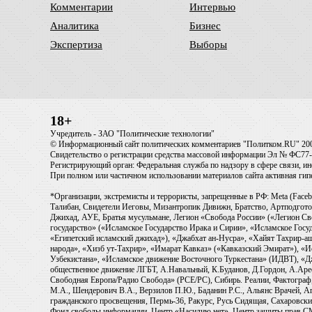
Комментарии
Интервью
Аналитика
Бизнес
Экспертиза
Выборы
18+
Учредитель - ЗАО "Политические технологии"
© Информационный сайт политических комментариев "Политком.RU" 20
Свидетельство о регистрации средства массовой информации Эл № ФС77-6
Регистрирующий орган: Федеральная служба по надзору в сфере связи, 
При полном или частичном использовании материалов сайта активная ги
*Организации, экстремисты и террористы, запрещенные в РФ: Meta (Faceb
Талибан, Свидетели Иеговы, Мизантропик Дивижн, Братство, Артподготов
Джихад, АУЕ, Братья мусульмане, Легион «Свобода России» («Легион Св
государство» («Исламское Государство Ирака и Сирии», «Исламское Го
«Египетский исламский джихад»), «Джабхат ан-Нусра», «Хайят Тахрир
народа», «Хизб ут-Тахрир», «Имарат Кавказ» («Кавказский Эмират»), «
Узбекистана», «Исламское движение Восточного Туркестана» (ИДВТ), «
общественное движение ЛГБТ, А.Навальный, К.Буданов, Д.Гордон, А.Арест
Свободная Европа/Радио Свобода» (PCE/PC), Сибирь. Реалии, Фактограф,
М.А., Шендерович В.А., Верзилов П.Ю., Баданин Р.С., Альянс Врачей, Аг
гражданского просвещения, Пермь-36, Ракурс, Русь Сидящая, Сахаровски
Фонд свободы информации, Центр «Насилию.нет», Центр защиты прав СМИ, T