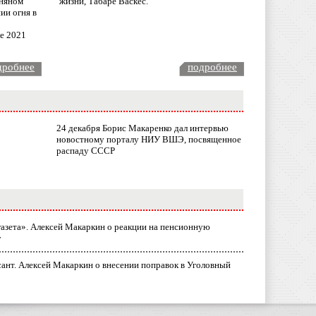
няном
жизни, Табаре Васкес.
ии огня в
ле 2021
дробнее
подробнее
24 декабря Борис Макаренко дал интервью
новостному порталу НИУ ВШЭ, посвященное
распаду СССР
газета». Алексей Макаркин о реакции на пенсионную
у
ант. Алексей Макаркин о внесении поправок в Уголовный