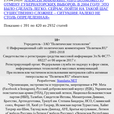
23.04.2020:
АЛЕКСЕЙ МАКАРКИН: «ПРО ВОЗМОЖНУЮ
ОТМЕНУ ГУБЕРНАТОРСКИХ ВЫБОРОВ. В 2004 ГОДУ ЭТО
БЫЛО СДЕЛАТЬ ЛЕГКО. СЕЙЧАС ПОЙТИ НА ТАКОЙ ШАГ
СУЩЕСТВЕННО СЛОЖНЕЕ – СИТУАЦИЯ ДАЛЕКО НЕ
СТОЛЬ ОПРЕДЕЛЕННАЯ»
Показано с 391 по 420 из 2932 статей
18+
Учредитель - ЗАО "Политические технологии"
© Информационный сайт политических комментариев "Политком.RU"
2001-2018
Свидетельство о регистрации средства массовой информации Эл № ФС77-
69227 от 06 апреля 2017 г.
Регистрирующий орган: Федеральная служба по надзору в сфере связи,
информационных технологий и массовых коммуникаций.
При полном или частичном использовании материалов сайта активная
гиперссылка на "Политком.RU" обязательна
Разработчик:
Standarta.NET
*Организации, экстремисты и террористы, запрещенные в РФ: Meta
(Facebook и Instagram), Русский добровольческий корпус (РДК), Украинская
повстанческая армия (УПА), Грузинский легион, Национал-Большевистская
партия (НБП), Талибан, Свидетели Иеговы, Мизантропик Дивижн,
Братство, Артподготовка, Тризуб им. Степана Бандеры, НСО, Славянский
союз, Формат-18, Хизб ут-Тахрир, Исламская партия Туркестана, Хайят
Тахрир аш-Шам, Таухид валь-Джихад, АУЕ, Братья мусульмане, Легион
«Свобода России» («Легион Свобода России»), «Чеченская Республика