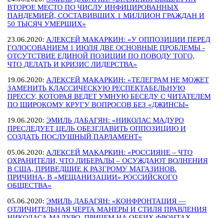
ВТОРОЕ МЕСТО ПО ЧИСЛУ ИНФИЦИРОВАННЫХ
ПАНДЕМИЕЙ, СОСТАВИВШИХ 1 МИЛЛИОН ГРАЖДАН И
50 ТЫСЯЧ УМЕРШИХ»
23.06.2020:
АЛЕКСЕЙ МАКАРКИН: «У ОППОЗИЦИИ ПЕРЕД
ГОЛОСОВАНИЕМ 1 ИЮЛЯ ДВЕ ОСНОВНЫЕ ПРОБЛЕМЫ -
ОТСУТСТВИЕ ЕДИНОЙ ПОЗИЦИИ ПО ПОВОДУ ТОГО,
ЧТО ДЕЛАТЬ И КРИЗИС ЛИДЕРСТВА»
19.06.2020:
АЛЕКСЕЙ МАКАРКИН: «ТЕЛЕГРАМ НЕ МОЖЕТ
ЗАМЕНИТЬ КЛАССИЧЕСКУЮ РЕСПЕКТАБЕЛЬНУЮ
ПРЕССУ, КОТОРАЯ ВЕДЕТ УМНУЮ БЕСЕДУ С ЧИТАТЕЛЕМ
ПО ШИРОКОМУ КРУГУ ВОПРОСОВ БЕЗ «ДЖИНСЫ»
19.06.2020:
ЭМИЛЬ ДАБАГЯН: «НИКОЛАС МАДУРО
ПРЕСЛЕДУЕТ ЦЕЛЬ ОБЕЗГЛАВИТЬ ОППОЗИЦИЮ И
СОЗДАТЬ ПОСЛУШНЫЙ ПАРЛАМЕНТ»
05.06.2020:
АЛЕКСЕЙ МАКАРКИН: «РОССИЯНЕ – ЧТО
ОХРАНИТЕЛИ, ЧТО ЛИБЕРАЛЫ – ОСУЖДАЮТ ВОЛНЕНИЯ
В США, ПРИВЕДШИЕ К РАЗГРОМУ МАГАЗИНОВ.
ПРИЧИНА- В «МЕЩАНИЗАЦИИ» РОССИЙСКОГО
ОБЩЕСТВА»
05.06.2020:
ЭМИЛЬ ДАБАГЯН: «КОНФРОНТАЦИЯ —
ОТЛИЧИТЕЛЬНАЯ ЧЕРТА МАНЕРЫ И СТИЛЯ ПРАВЛЕНИЯ
НИКОЛАСА МАДУРО. ПРИЧЕМ НА ОБЕИХ ФРОНТАХ,