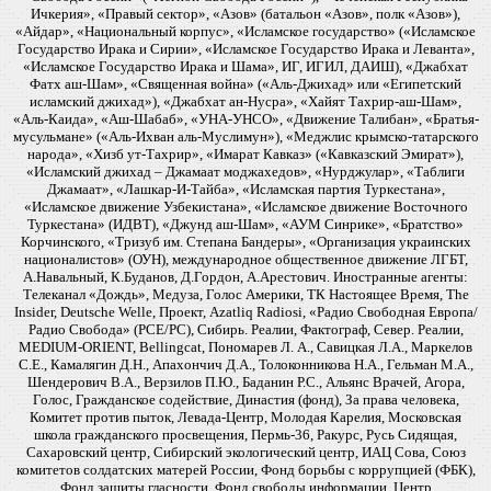
Ичкерия», «Правый сектор», «Азов» (батальон «Азов», полк «Азов»),
«Айдар», «Национальный корпус», «Исламское государство» («Исламское
Государство Ирака и Сирии», «Исламское Государство Ирака и Леванта»,
«Исламское Государство Ирака и Шама», ИГ, ИГИЛ, ДАИШ), «Джабхат
Фатх аш-Шам», «Священная война» («Аль-Джихад» или «Египетский
исламский джихад»), «Джабхат ан-Нусра», «Хайят Тахрир-аш-Шам»,
«Аль-Каида», «Аш-Шабаб», «УНА-УНСО», «Движение Талибан», «Братья-
мусульмане» («Аль-Ихван аль-Муслимун»), «Меджлис крымско-татарского
народа», «Хизб ут-Тахрир», «Имарат Кавказ» («Кавказский Эмират»),
«Исламский джихад – Джамаат моджахедов», «Нурджулар», «Таблиги
Джамаат», «Лашкар-И-Тайба», «Исламская партия Туркестана»,
«Исламское движение Узбекистана», «Исламское движение Восточного
Туркестана» (ИДВТ), «Джунд аш-Шам», «АУМ Синрике», «Братство»
Корчинского, «Тризуб им. Степана Бандеры», «Организация украинских
националистов» (ОУН), международное общественное движение ЛГБТ,
А.Навальный, К.Буданов, Д.Гордон, А.Арестович. Иностранные агенты:
Телеканал «Дождь», Медуза, Голос Америки, ТК Настоящее Время, The
Insider, Deutsche Welle, Проект, Azatliq Radiosi, «Радио Свободная Европа/
Радио Свобода» (PCE/PC), Сибирь. Реалии, Фактограф, Север. Реалии,
MEDIUM-ORIENT, Bellingcat, Пономарев Л. А., Савицкая Л.А., Маркелов
С.Е., Камалягин Д.Н., Апахончич Д.А., Толоконникова Н.А., Гельман М.А.,
Шендерович В.А., Верзилов П.Ю., Баданин Р.С., Альянс Врачей, Агора,
Голос, Гражданское содействие, Династия (фонд), За права человека,
Комитет против пыток, Левада-Центр, Молодая Карелия, Московская
школа гражданского просвещения, Пермь-36, Ракурс, Русь Сидящая,
Сахаровский центр, Сибирский экологический центр, ИАЦ Сова, Союз
комитетов солдатских матерей России, Фонд борьбы с коррупцией (ФБК),
Фонд защиты гласности, Фонд свободы информации, Центр