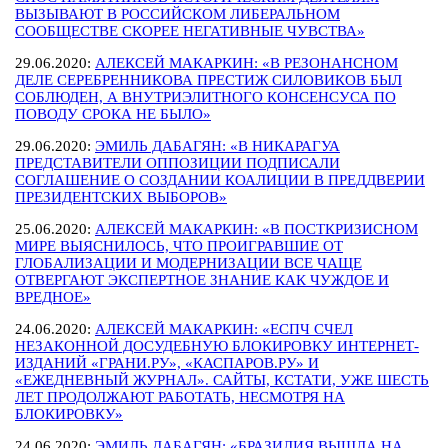
ВЫЗЫВАЮТ В РОССИЙСКОМ ЛИБЕРАЛЬНОМ
СООБЩЕСТВЕ СКОРЕЕ НЕГАТИВНЫЕ ЧУВСТВА»
29.06.2020:
АЛЕКСЕЙ МАКАРКИН: «В РЕЗОНАНСНОМ
ДЕЛЕ СЕРЕБРЕННИКОВА ПРЕСТИЖ СИЛОВИКОВ БЫЛ
СОБЛЮДЕН, А ВНУТРИЭЛИТНОГО КОНСЕНСУСА ПО
ПОВОДУ СРОКА НЕ БЫЛО»
29.06.2020:
ЭМИЛЬ ДАБАГЯН: «В НИКАРАГУА
ПРЕДСТАВИТЕЛИ ОППОЗИЦИИ ПОДПИСАЛИ
СОГЛАШЕНИЕ О СОЗДАНИИ КОАЛИЦИИ В ПРЕДДВЕРИИ
ПРЕЗИДЕНТСКИХ ВЫБОРОВ»
25.06.2020:
АЛЕКСЕЙ МАКАРКИН: «В ПОСТКРИЗИСНОМ
МИРЕ ВЫЯСНИЛОСЬ, ЧТО ПРОИГРАВШИЕ ОТ
ГЛОБАЛИЗАЦИИ И МОДЕРНИЗАЦИИ ВСЕ ЧАЩЕ
ОТВЕРГАЮТ ЭКСПЕРТНОЕ ЗНАНИЕ КАК ЧУЖДОЕ И
ВРЕДНОЕ»
24.06.2020:
АЛЕКСЕЙ МАКАРКИН: «ЕСПЧ СЧЕЛ
НЕЗАКОННОЙ ДОСУДЕБНУЮ БЛОКИРОВКУ ИНТЕРНЕТ-
ИЗДАНИЙ «ГРАНИ.РУ», «КАСПАРОВ.РУ» И
«ЕЖЕДНЕВНЫЙ ЖУРНАЛ». САЙТЫ, КСТАТИ, УЖЕ ШЕСТЬ
ЛЕТ ПРОДОЛЖАЮТ РАБОТАТЬ, НЕСМОТРЯ НА
БЛОКИРОВКУ»
24.06.2020:
ЭМИЛЬ ДАБАГЯН: «БРАЗИЛИЯ ВЫШЛА НА