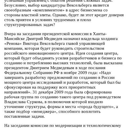
успешный управленец с опытом решения сложных задач.
Безусловно, выбор кандидатуры Вексельберга является
своеобразным «комплиментом» в адрес бизнесмена со
стороны властной элиты. Однако, будет ли этот кредит доверия
столь приятен в условиях трудоемких и плохо
структурированных задач?
Вчера на заседании президентской комиссии в Ханты-
Мансийске Дмитрий Медведев назначил владельца холдинга
«Ренова» Виктора Вексельберга главой управляющей
компании, которая будет руководить строительством
российского инновационного центра. Идея создания центра,
который будет объединять усилия разработчиков и бизнеса по
созданию и потреблению высоких технологий, была высказана
президентом Дмитрием Медведевым в ходе послания
Федеральному Собранию РФ в ноябре 2009 года: «Надо
завершить разработку предложений по созданию в России
мощного центра исследований и разработок, который был бы
сфокусирован на поддержку всех приоритетных
направлений». 31 декабря 2009 года была сформирована
рабочая группа по созданию такого центра под руководством
Владислава Суркова, в полномочия которой входило
уточнение структуры, формы и места «города будущего», а
также подбор «менеджера», способного воплотить
поставленные задачи.
На заседании комиссии по модернизации и технологическому