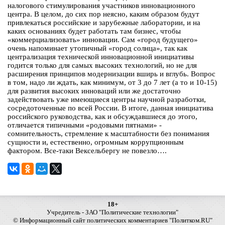
налогового стимулирования участников инновационного
центра. В целом, до сих пор неясно, каким образом будут
привлекаться российские и зарубежные лаборатории, и на
каких основаниях будет работать там бизнес, чтобы
«коммерциализовать» инновации. Сам «город будущего»
очень напоминает утопичный «город солнца», так как
централизация технической инновационной инициативы
годится только для самых высоких технологий, но не для
расширения принципов модернизации вширь и вглубь. Вопрос
в том, надо ли ждать, как минимум, от 3 до 7 лет (а то и 10-15)
для развития высоких инноваций или же достаточно
задействовать уже имеющиеся центры научной разработки,
сосредоточенные по всей России. В итоге, данная инициатива
российского руководства, как и обсуждавшиеся до этого,
отличается типичными «родовыми пятнами» -
сомнительность, стремление к масштабности без понимания
сущности и, естественно, огромным коррупционным
фактором. Все-таки Вексельбергу не повезло….
18+
Учредитель - ЗАО "Политические технологии"
© Информационный сайт политических комментариев "Политком.RU"