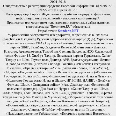
2001-2018
Свидетельство о регистрации средства массовой информации Эл № ФС77-
69227 от 06 апреля 2017 г.
Регистрирующий орган: Федеральная служба по надзору в сфере связи,
информационных технологий и массовых коммуникаций.
При полном или частичном использовании материалов сайта активная
гиперссылка на "Политком.RU" обязательна
Разработчик:
Standarta.NET
*Организации, экстремисты и террористы, запрещенные в РФ: Meta
(Facebook и Instagram), Русский добровольческий корпус (РДК), Украинская
повстанческая армия (УПА), Грузинский легион, Национал-Большевистская
партия (НБП), Талибан, Свидетели Иеговы, Мизантропик Дивижн,
Братство, Артподготовка, Тризуб им. Степана Бандеры, НСО, Славянский
союз, Формат-18, Хизб ут-Тахрир, Исламская партия Туркестана, Хайят
Тахрир аш-Шам, Таухид валь-Джихад, АУЕ, Братья мусульмане, Легион
«Свобода России» («Легион Свобода России»), «Чеченская Республика
Ичкерия», «Правый сектор», «Азов» (батальон «Азов», полк «Азов»),
«Айдар», «Национальный корпус», «Исламское государство» («Исламское
Государство Ирака и Сирии», «Исламское Государство Ирака и Леванта»,
«Исламское Государство Ирака и Шама», ИГ, ИГИЛ, ДАИШ), «Джабхат
Фатх аш-Шам», «Священная война» («Аль-Джихад» или «Египетский
исламский джихад»), «Джабхат ан-Нусра», «Хайят Тахрир-аш-Шам»,
«Аль-Каида», «Аш-Шабаб», «УНА-УНСО», «Движение Талибан», «Братья-
мусульмане» («Аль-Ихван аль-Муслимун»), «Меджлис крымско-татарского
народа», «Хизб ут-Тахрир», «Имарат Кавказ» («Кавказский Эмират»),
«Исламский джихад – Джамаат моджахедов», «Нурджулар», «Таблиги
Джамаат», «Лашкар-И-Тайба», «Исламская партия Туркестана»,
«Исламское движение Узбекистана», «Исламское движение Восточного