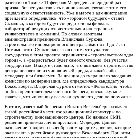
развитию в Томске 11 февраля Медведев в очередной раз
призвал бизнес участвовать в инновациях, связав с этим его
социальную ответственность. Уже в марте в администрации
президента определились, что «городом будущего» станет
Сколково, в котором будут сосредоточены филиалы
лабораторий ведущих отечественных и иностранных
университетов и компаний. По словам замглавы
администрации президента Владислава Суркова,
строительство инновационного центра займет от 3 до 7 лет.
Помимо этого Сурков рассказал о том, что участие
государства в этом проекте ограничится «строительством ядра
города», а «разрастаться будет самостоятельно, без участия
государства». В марте стало ясно, что возглавит строительство
центра человек не из чиновничьей среды, а какой-либо
менеджер или бизнесмен. За два дня до вчерашнего заседания
комиссии по модернизации, где определилась кандидатура
Вексельберга, Владислав Сурков отметил: «Желательно, чтобы
он был представителем частного бизнеса, поскольку, мне
кажется, что чиновнику все-таки лучше это дело не поручать».
В итоге, известный бизнесмен Виктор Вексельберг назначен
главой российской части координационной структуры по
строительству инновационного центра. По данным СМИ,
решение принимал лично президент Медведев. Данное
назначение говорит о своеобразном кредите доверия, которое
оказывают в российском руководстве Вексельбергу. При этом,