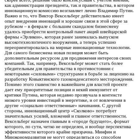
скорее всего, решение было консенсусным с учетом мнений,
как администрации президента, так и правительства, в котором
инновационную комиссию возглавляет лично Владимир Путин.
Важно и то, что Виктор Вексельберг действительно имеет
опыт внедрения инноваций и хорошие связи в этой сфере за
рубежом – в феврале с большим скандалом бизнесмену
удалось приобрести контрольный пакет акций швейцарской
фирмы «Эрликон», которая ранее занималась выпуском
высокотехнологичного вооружения, а теперь успешно
переориентировалась на мирные инновационные технологии.
Для самого бизнесмена новая позиция может быть
дополнительным ресурсом для продвижения интересов своих
компаний. Так, например, Вексельберг может стать более
убедительным для правительства в противостоянии с
некоторыми «силовыми» структурами в борьбе за лицензию на
разработку Ковыктинского газоконденсатного месторождения.
Помимо этого главенство в важнейшем для властей проекте
дает ему приоритетные позиции и некий иммунитет от
критики Путина, которая недавно прозвучала в контексте
низкого уровня инвестиций в энергетике, и от вовлечения в
другие «социально ответственные» начинания. С другой
стороны, инновационный центр «Сколково» потребует
значительных усилий, вложений и главное ответственности.
Вексельберг назначен главным в «городе будущего», формат
которого, по сути, четко не определен, и вообще перспектива
эффективности которого крайне призрачна. Минфин и
Минэкономразвития не могут определиться со способом