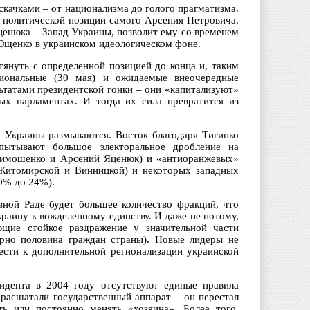
скачками – от национализма до голого прагматизма.
й политической позиции самого Арсения Петровича.
Яценюка – Запад Украины, позволит ему со временем
Ющенко в украинском идеологическом фоне.
тянуть с определенной позицией до конца и, таким
гиональные (30 мая) и ожидаемые внеочередные
ьтатами президентской гонки – они «капитализуют»
ых парламентах. И тогда их сила превратится из
ы Украины размываются. Восток благодаря Тигипко
пытывают большое электоральное дробление на
Тимошенко и Арсений Яценюк) и «антиоранжевых»
(Житомирской и Винницкой) и некоторых западных
0% до 24%).
вной Раде будет большее количество фракций, что
краину к вожделенному единству. И даже не потому,
ющие стойкое раздражение у значительной части
ерно половина граждан страны). Новые лидеры не
вести к дополнительной регионализации украинской
идента в 2004 году отсутствуют единые правила
расшатали государственный аппарат – он перестал
ь или постоянно менять «хозяина». Более того,