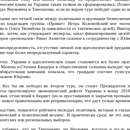
ические кланы на Украине также толком не сформировались. Поли
дах Януковича и Тимошенко, если во вором туре победит один из н
раине нет четкой связи между политиками и крупными бизнесмена
из владельцев группы «Приват» Игорь Коломойский мог пооч
о и Олега Тягнибока (в зависимости от тактических целей). Викто
о, затем, как утверждают эксперты, начал финансирование целой
оров «регионалов» Ринат Ахметов склонен к сотрудничеству с Юл
 неопределенность, отсутствие личной или идеологической предан
ике еще более непредсказуемый характер.
ртое. Украина в идеологическом плане становится все более пра
 Мазепы и Степана Бандеры в общественном сознании выходят пр
збирательная кампания показала, что граждане охотнее голос
нализм Ющенко.
. Кто бы ни победил во втором туре, он станет Президентом п
рты прогнозируют экономический дефолт Украины к концу 2010
овых отчислений в бюджет (из-за простаивания и закрытия промышл
т новую приватизацию или реприватизацию, что даст только време
ледствие, повысятся рейтинги молодых политиков, которые в глаза
мический и политический коллапс. И практически сразу же это зак
ментских или региональных выборов.
 добавить, что ни Тимошенко, ни Янукович, которые и после в