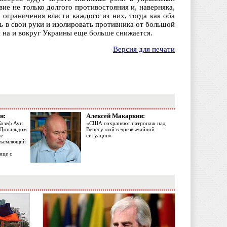
вие не только долгого противостояния и, наверняка,
ограничения власти каждого из них, тогда как оба
ь в свои руки и изолировать противника от большой
 на и вокруг Украины еще больше снижается.
Версия для печати
н:
Алексей Макаркин:
Жозеф Аун
«США сохраняют патронаж над
с Дональдом
Венесуэлой в чрезвычайной
ме
ситуации»
объемлющий
ице с