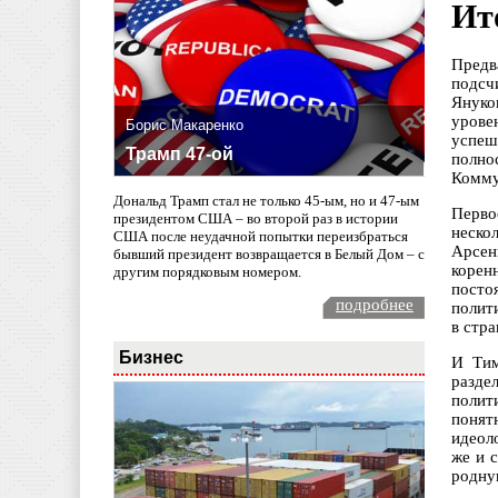
Ит
Предв
подсч
Януко
урове
Борис Макаренко
успеш
Трамп 47-ой
полно
Комму
Дональд Трамп стал не только 45-ым, но и 47-ым
Перво
президентом США – во второй раз в истории
неско
США после неудачной попытки переизбраться
Арсен
бывший президент возвращается в Белый Дом – с
корен
другим порядковым номером.
посто
подробнее
полит
в стра
Бизнес
И Тим
разде
полит
понят
идеол
же и 
родну