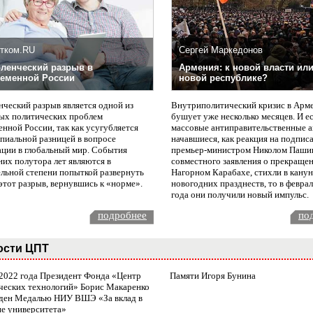
тком.RU
Сергей Маркедонов
ленческий разрыв в
Армения: к новой власти или
еменной России
новой республике?
нческий разрыв является одной из
Внутриполитический кризис в Арм
ых политических проблем
бушует уже несколько месяцев. И е
нной России, так как усугубляется
массовые антиправительственные а
пиальной разницей в вопросе
начавшиеся, как реакция на подпис
ации в глобальный мир. События
премьер-министром Николом Паши
них полутора лет являются в
совместного заявления о прекращен
ельной степени попыткой развернуть
Нагорном Карабахе, стихли в канун
этот разрыв, вернувшись к «норме».
новогодних празднеств, то в февра
года они получили новый импульс.
подробнее
по
ости ЦПТ
 2022 года Президент Фонда «Центр
Памяти Игоря Бунина
ческих технологий» Борис Макаренко
ден Медалью НИУ ВШЭ «За вклад в
ие университета»