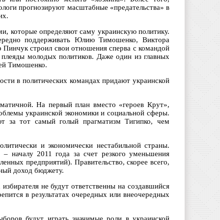
тологи прогнозируют масштабные «предательства» в
их.
ми, которые определяют саму украинскую политику.
ередно поддерживать Юлию Тимошенко, Виктора
р Пинчук строил свои отношения сперва с командой
 плеяды молодых политиков. Даже один из главных
ией Тимошенко.
ности в политических командах придают украинской
гматичной. На первый план вместо «героев Крут»,
облемы украинской экономики и социальной сферы.
уют за тот самый голый прагматизм Тигипко, чем
олитически и экономически нестабильной страны.
 – началу 2011 года за счет резкого уменьшения
енных предприятий). Правительство, скорее всего,
нный доход бюджету.
х избирателя не будут ответственны на создавшийся
репится в результатах очередных или внеочередных
ыборов будут играть значимые роли в украинской