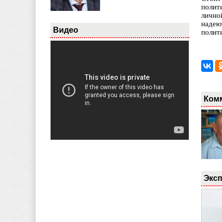
полит
лично
надею
Видео
полит
Ком
Эксп