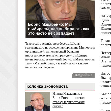
полит
коман
На Ук
Один 
Борис Макаренко: Мы
Ющенк
Ющенк
выбираем, нас выбирают - как
спонс
это часто не совпадает
Такая
Текстовая расшифровка беседы Школы
полит
гражданского просвещения (признана Минюстом
организацией, выполняющей функции
Четве
иностранного агента) с президентом Центра
Ивана
политических технологий Борисом Макаренко на
Эта и
тему «Мы выбираем, нас выбирают - как это
нацио
часто не совпадает».
Пятое
подробнее
Экспе
налог
начне
Колонка экономиста
Никита Масленников
Как с
Банк России снизил
эконо
ставку и ужесточил
парла
сигнал
Стоит