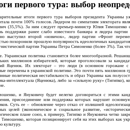
оги первого тура: выбор неопре
арительные итоги первого тура выборов президента Украины уж
итала почти 100% голосов. Лидером по симпатиям электората явл
вич (35,5%). За ним следует премьер-министр Юлия Тимошенко
нь поддержки ранее слабо известного банкира и лидера партии
но выступил второй «новичок», лидер партии «Фронт перем
стью похоронили прошлую популярность идеологичных кандидатов
нистической партии Украины Петра Симоненко (более 3%). Так чт
е. Украинская политика становится более многообразной. Решаю
льких миллионов избирателей, которые проголосовали за кандида
ий Яценюк. Их электорат – это люди (в основном горожане с
ные перемены в украинской политике. Это почти пять миллионов 
янные политическая нестабильность и образ Украины как полусост
ика-интеллектуала (Яценюка), либо за «сильную руку» (Тигипко), 
не.
ошенко, и Януковичу будет нелегко договориться с этими кан
ления, присоединение или поддержка которых нарушит основн
иков. Суть ее – обновление через отказ от излишней идеологиза
ных целей (экономическое и социальное развитие, «историчес
огическом плане союз, к примеру, Тигипко и Януковича четко закр
с Тимошенко, которая позиционирует себя на этих выборах как у
ю культуру.