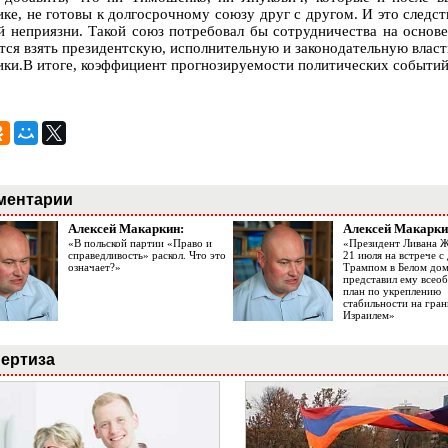
ике, не готовы к долгосрочному союзу друг с другом. И это следст
й неприязни. Такой союз потребовал бы сотрудничества на основе 
тся взять президентскую, исполнительную и законодательную власт
ики.В итоге, коэффициент прогнозируемости политических событий
ментарии
Алексей Макаркин:
Алексей Макарки
«В польской партии «Право и
«Президент Ливана 
справедливость» раскол. Что это
21 июля на встрече 
означает?»
Трампом в Белом до
представил ему все
план по укреплению
стабильности на гран
Израилем»
ертиза