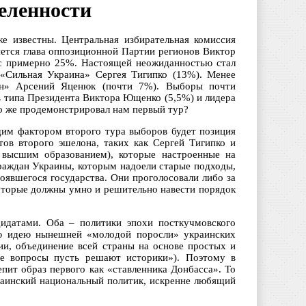
деленности
е известны. Центральная избирательная комиссия
яется глава оппозиционной Партии регионов Виктор
 с примерно 25%. Настоящей неожиданностью стал
 «Сильная Украина» Сергея Тигипко (13%). Менее
ен» Арсений Яценюк (почти 7%). Выборы почти
 типа Президента Виктора Ющенко (5,5%) и лидера
о же продемонстрировал нам первый тур?
щим фактором второго тура выборов будет позиция
тов второго эшелона, таких как Сергей Тигипко и
 высшим образованием), которые настроенные на
граждан Украины, которым надоели старые подходы,
оявшегося государства. Они проголосовали либо за
которые должны умно и решительно навести порядок
дидатами. Оба – политики эпохи посткучмовского
ую идею нынешней «молодой поросли» украинских
ции, объединение всей страны на основе простых и
кие вопросы пусть решают историки»). Поэтому в
епит образ первого как «ставленника Донбасса». То
краинский национальный политик, искренне любящий