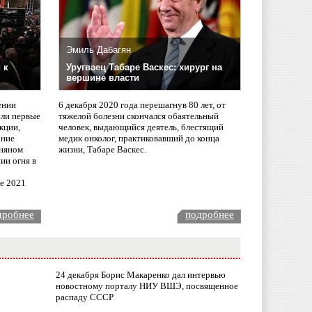
Эмиль Дабагян
 к
Уругваец Табаре Васкес: хирург на
вершине власти
ении
6 декабря 2020 года перешагнув 80 лет, от
сли первые
тяжелой болезни скончался обаятельный
кции,
человек, выдающийся деятель, блестящий
ание
медик онколог, практиковавший до конца
няном
жизни, Табаре Васкес.
ии огня в
ле 2021
дробнее
подробнее
24 декабря Борис Макаренко дал интервью
новостному порталу НИУ ВШЭ, посвященное
распаду СССР