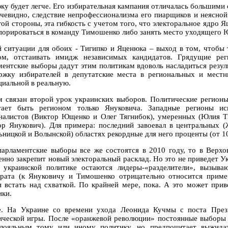
ку будет легче. Его избирательная кампания отличалась большими 
очевидно, следствие непрофессионализма его пиарщиков и неясно
гой стороны, эта гибкость с учетом того, что электоральное ядро 
порироваться в команду Тимошенко либо занять место уходящего 
й ситуации для обоих - Тигипко и Яценюка – выход в том, чтобы 
ом, отстаивать имидж независимых кандидатов. Грядущие ре
ментские выборы дадут этим политикам вдоволь насладиться резул
ржку избирателей в депутатские места в региональных и местн
циальной в реальную.
м связан второй урок украинских выборов. Политические регион
тает быть регионом только Януковича. Западные регионы ис
налистов (Виктор Ющенко и Олег Тягнибок), умеренных (Юлия 
ор Янукович). Для примера: последний завоевал в центральных 
ьницкой и Волынской) областях рекордные для него проценты (от 1
парламентские выборы все же состоятся в 2010 году, то в Верхо
енно закрепит новый электоральный расклад. Но это не приведет У
 украинской политике остаются лидеры-«разделители», вызыва
ората (к Януковичу и Тимошенко отрицательно относится прим
и встать над схваткой. По крайней мере, пока. А это может при
ики.
е. На Украине со времени ухода Леонида Кучмы с поста През
ической игры. После «оранжевой революции» постоянные выборы 
лояльным тому или иному политику, но предпочитает выжидат