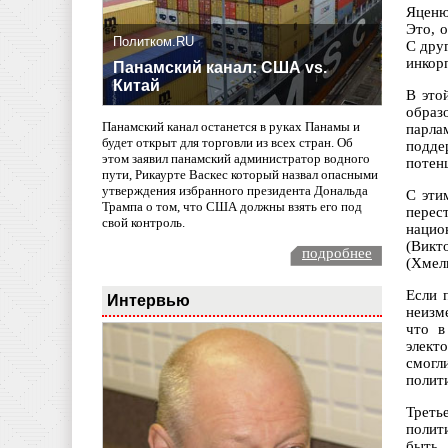
Яценю
Это, 
Политком.RU
С дру
инкор
Панамский канал: США vs.
Китай
В это
образ
Панамский канал останется в руках Панамы и
парла
будет открыт для торговли из всех стран. Об
подде
этом заявил панамский администратор водного
потен
пути, Рикаурте Васкес который назвал опасными
утверждения избранного президента Дональда
С эти
Трампа о том, что США должны взять его под
перес
свой контроль.
нацио
(Викт
подробнее
(Хмел
Если 
Интервью
неизм
что в
элект
смогл
полит
Треть
полит
быть 