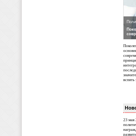
Поли
Поко
совр
Поколе
основн
совреме
принци
интегр
послед
значит
вспять 
Нов
23 мая
полити
награж
развит