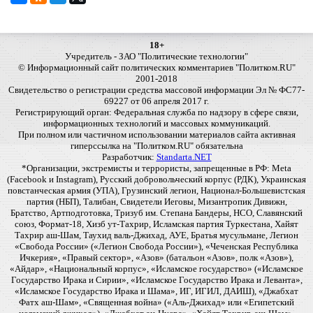
18+
Учредитель - ЗАО "Политические технологии"
© Информационный сайт политических комментариев "Политком.RU"
2001-2018
Свидетельство о регистрации средства массовой информации Эл № ФС77-
69227 от 06 апреля 2017 г.
Регистрирующий орган: Федеральная служба по надзору в сфере связи,
информационных технологий и массовых коммуникаций.
При полном или частичном использовании материалов сайта активная
гиперссылка на "Политком.RU" обязательна
Разработчик:
Standarta.NET
*Организации, экстремисты и террористы, запрещенные в РФ: Meta
(Facebook и Instagram), Русский добровольческий корпус (РДК), Украинская
повстанческая армия (УПА), Грузинский легион, Национал-Большевистская
партия (НБП), Талибан, Свидетели Иеговы, Мизантропик Дивижн,
Братство, Артподготовка, Тризуб им. Степана Бандеры, НСО, Славянский
союз, Формат-18, Хизб ут-Тахрир, Исламская партия Туркестана, Хайят
Тахрир аш-Шам, Таухид валь-Джихад, АУЕ, Братья мусульмане, Легион
«Свобода России» («Легион Свобода России»), «Чеченская Республика
Ичкерия», «Правый сектор», «Азов» (батальон «Азов», полк «Азов»),
«Айдар», «Национальный корпус», «Исламское государство» («Исламское
Государство Ирака и Сирии», «Исламское Государство Ирака и Леванта»,
«Исламское Государство Ирака и Шама», ИГ, ИГИЛ, ДАИШ), «Джабхат
Фатх аш-Шам», «Священная война» («Аль-Джихад» или «Египетский