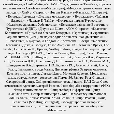
исламский джихад»), «Джабхат ан-Нусра», «Хайят Тахрир-аш-Шам»,
«Аль-Каида», «Аш-Шабаб», «УНА-УНСО», «Движение Талибан», «Братья-
мусульмане» («Аль-Ихван аль-Муслимун»), «Меджлис крымско-татарского
народа», «Хизб ут-Тахрир», «Имарат Кавказ» («Кавказский Эмират»),
«Исламский джихад – Джамаат моджахедов», «Нурджулар», «Таблиги
Джамаат», «Лашкар-И-Тайба», «Исламская партия Туркестана»,
«Исламское движение Узбекистана», «Исламское движение Восточного
Туркестана» (ИДВТ), «Джунд аш-Шам», «АУМ Синрике», «Братство»
Корчинского, «Тризуб им. Степана Бандеры», «Организация украинских
националистов» (ОУН), международное общественное движение ЛГБТ,
А.Навальный, К.Буданов, Д.Гордон, А.Арестович. Иностранные агенты:
Телеканал «Дождь», Медуза, Голос Америки, ТК Настоящее Время, The
Insider, Deutsche Welle, Проект, Azatliq Radiosi, «Радио Свободная Европа/
Радио Свобода» (PCE/PC), Сибирь. Реалии, Фактограф, Север. Реалии,
MEDIUM-ORIENT, Bellingcat, Пономарев Л. А., Савицкая Л.А., Маркелов
С.Е., Камалягин Д.Н., Апахончич Д.А., Толоконникова Н.А., Гельман М.А.,
Шендерович В.А., Верзилов П.Ю., Баданин Р.С., Альянс Врачей, Агора,
Голос, Гражданское содействие, Династия (фонд), За права человека,
Комитет против пыток, Левада-Центр, Молодая Карелия, Московская
школа гражданского просвещения, Пермь-36, Ракурс, Русь Сидящая,
Сахаровский центр, Сибирский экологический центр, ИАЦ Сова, Союз
комитетов солдатских матерей России, Фонд борьбы с коррупцией (ФБК),
Фонд защиты гласности, Фонд свободы информации, Центр
«Насилию.нет», Центр защиты прав СМИ, Transparency International,
«Idel.Реалии», Кавказ.Реалии, Крым.Реалии, "Сибирь.Реалии", Фонд
Беллингкет (Stichting Bellingcat), «Международное историко-
просветительское, благотворительное и правозащитное общество
«Мемориал».