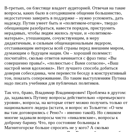
В-третьих, он блестяще владеет аудиторией. Отвечая на такие
вопросы, каких было в сегодняшнем общении большинство,
недостаточно заверить в поддержке – нужно успокоить, дать
надежду. Путин умеет быть и «политиком-отцом», твердо
обещающим разобраться, навести порядок, приструнить
нерадивых, чтобы людям жилось лучше, и «политиком-
матерью», утешающим, сочувствующим, в меру
дидактичным, и сильным общенациональным лидером,
отстаивающим интересы всей страны перед внешним миром,
думающим о будущем нации. Он – хороший полемист:
посчитайте, сколько ответов начинается с фраз типа: «Вы
совершенно правы!», «полностью с Вами согласен», «Ваш
настрой меня вдохновил». Нет лучшего способа добиться
доверия собеседника, чем перевести беседу в конструктивный
тон, показать сопереживание. По таким выступлениям Путина
надо писать учебники для публичных политиков.
Так что, браво, Владимир Владимирович! Проблема в другом:
да, задавались Путину вопросы действительно «премьерского
уровня», вопросы, на которые ответ можно получить только от
национального лидера (кстати, и вопрос из Тольятти: «О чем
вы там договорились с Рено?» - именно такой). Но слишком
многие задавали вопросы чисто «пикалевские», вопросы к
доброму барину. Что, про состояние больницы в
Магнитогорске больше спросить не у кого? А сколько