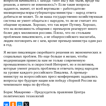
вопросов начиналось с захода: «Вот Вы у нас были, вроде бы
решили, а ничего не изменилось?» Если такие вопросы
задаются, значит, от всей вертикали – работодатели-
милиционеры-мэры-губернаторы-министры – народ ответа
добиться не может. То ли наша государственно-хозяйствуюшая
система не умеет общаться с народом, то ли не считает это
общение нужным. Хорошо, что так верят Путину. Хорошо,
что на возможность общения с премьером реагирует много
более двух миллионов россиян. Плохо, что по стольким
проблемам пикалевского, а не общероссийского масштаба,
людям поговорить не с кем, кроме премьер-министра один раз
в год.
Я желаю пикалевцам скорейшего решения их экономических и
социальных проблем. Но еще больше я желаю, чтобы
модернизация принесла нам не только современную
промышленность и скоростной Интернет, но и политиков,
которые умеют решать проблемы и отвечать перед народом
на уровне каждого российского Пикалева. А премьер-
министру на всероссийских пресс-конференциях задавались
вопросы про будущее нации или победу сборной России на
чемпионате мира по футболу.
Борис Макаренко – Председатель правления Центра
политических технологий