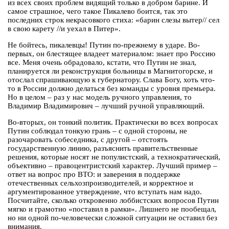
из всех своих проблем видящий только в добром барине. И
самое страшное, чего такое Пикалево боится, так это
последних строк некрасовкого стиха: «барин слезы вытер// сел
в свою карету //и уехал в Питер».
Не бойтесь, пикалевцы! Путин по-прежнему в ударе. Во-
первых, он блестящее владеет материалом: знает про Россию
все. Меня очень обрадовало, кстати, что Путин не знал,
планируется ли реконструкция больницы в Магнитогорске, и
отослал спрашивающую к губернатору. Слава Богу, хоть что-
то в России должно делаться без команды с уровня премьера.
Но в целом – раз у нас модель ручного управления, то
Владимир Владимирович – лучший ручной управляющий.
Во-вторых, он тонкий политик. Практически во всех вопросах
Путин соблюдал тонкую грань – с одной стороны, не
разочаровать собеседника, с другой – отстоять
государственную линию, разъяснить правительственные
решения, которые носят не популистский, а технократический,
объективно – правоцентристский характер. Лучший пример –
ответ на вопрос про ВТО: и заверения в поддержке
отечественных сельхозпроизводителей, и корректное и
аргументированное утверждение, что вступать нам надо.
Посчитайте, сколько откровенно лоббистских вопросов Путин
мягко и грамотно «поставил в рамки». Лишнего не пообещал,
но ни одной по-человечески сложной ситуации не оставил без
внимания.