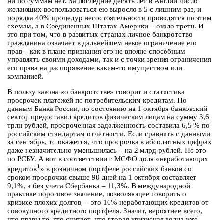
ни по суммам нет. За последние десять лет в Англии число
желающих воспользоваться ею выросло в 5 с лишним раз, и
порядка 40% процедур несостоятельности проводятся по этим
схемам, а в Соединенных Штатах Америки – около трети. И
это при том, что в развитых странах личное банкротство
гражданина означает в дальнейшем некое ограничение его
прав – как в плане признания его не вполне способным
управлять своими доходами, так и с точки зрения ограничения
его права на распоряжение каким-то имуществом или
компанией.
В пользу закона «о банкротстве» говорит и статистика
просрочек платежей по потребительским кредитам. По
данным Банка России, по состоянию на 1 октября банковский
сектор предоставил кредитов физическим лицам на сумму 3,6
трлн рублей, просроченная задолженность составила 6,5 % по
российским стандартам отчетности. Если сравнить с данными
за сентябрь, то окажется, что просрочка в абсолютных цифрах
даже незначительно уменьшилась – на 2 млрд рублей. Но это
по РСБУ. А вот в соответствии с МСФО доля «неработающих
1
кредитов
» в розничном портфеле российских банков со
сроком просрочки свыше 90 дней на 1 октября составляет
9,1%, а без учета Сбербанка – 11,3%. В международной
практике пороговое значение, позволяющее говорить о
кризисе плохих долгов, – это 10% неработающих кредитов от
совокупного кредитного портфеля. Значит, вероятнее всего,
что правы те, кто считает, что вторая кризисная волна уже