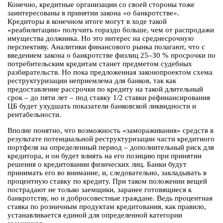
Конечно, кредитные организации со своей стороны тоже
заинтересованы в принятии закона «о банкротстве».
Кредиторы в конечном итоге могут в ходе такой
«реабилитации» получить гораздо больше, чем от распродажи
имущества должника. Но это интерес на среднесрочную
перспективу. Аналитики финансового рынка полагают, что с
введением закона о банкротстве физлиц 25–30 % просрочки по
потребительским кредитам станет предметом судебных
разбирательств. Но пока предложенная законопроектом схема
реструктуризации неприемлема для банков, так как
предоставление рассрочки по кредиту на такой длительный
срок – до пяти лет – под ставку 1/2 ставки рефинансирования
ЦБ будет ухудшать показатели банковской ликвидности и
рентабельности.
Вполне понятно, что возможность «замораживания» средств в
результате потенциальной реструктуризации части кредитного
портфеля на определенный период – дополнительный риск для
кредитора, и он будет влиять на его позицию при принятии
решения о кредитовании физических лиц. Банки будут
принимать его во внимание, и, следовательно, закладывать в
процентную ставку по кредиту. При таком положении вещей
пострадают не только заемщики, заранее готовящиеся к
банкротству, но и добросовестные граждане. Ведь процентная
ставка по розничным продуктам кредитования, как правило,
устанавливается единой для определенной категории