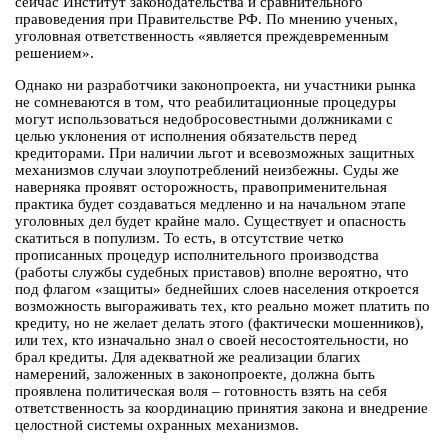
сейчас Институт законодательства и сравнительного
правоведения при Правительстве РФ. По мнению ученых,
уголовная ответственность «является преждевременным
решением».
Однако ни разработчики законопроекта, ни участники рынка
не сомневаются в том, что реабилитационные процедуры
могут использоваться недобросовестными должниками с
целью уклонения от исполнения обязательств перед
кредиторами. При наличии льгот и всевозможных защитных
механизмов случаи злоупотреблений неизбежны. Суды же
наверняка проявят осторожность, правоприменительная
практика будет создаваться медленно и на начальном этапе
уголовных дел будет крайне мало. Существует и опасность
скатиться в популизм. То есть, в отсутствие четко
прописанных процедур исполнительного производства
(работы службы судебных приставов) вполне вероятно, что
под флагом «защиты» беднейших слоев населения откроется
возможность выгораживать тех, кто реально может платить по
кредиту, но не желает делать этого (фактически мошенников),
или тех, кто изначально знал о своей несостоятельности, но
брал кредиты. Для адекватной же реализации благих
намерений, заложенных в законопроекте, должна быть
проявлена политическая воля – готовность взять на себя
ответственность за координацию принятия закона и внедрение
целостной системы охранных механизмов.