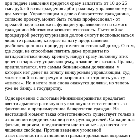
при подаче заявления придется сразу заплатить от 10 до 25
тыс. рублей вознаграждения арбитражному управляющему за
два месяца. Управляющим в деле о банкротстве гражданина,
согласно проекту, может быть только профессионал - от
прежней идеи возложить функции управляющего на самого
гражданина Минэкономразвития отказалось. Льготной же
процедурой реструктуризации долгов смогут воспользоваться
лишь те граждане, которые на дату представления
реабилитационных процедур имеют постоянный доход. О том,
где люди, не способные платить даже проценты по
пятидесятитысячному кредиту, найдут сразу половину этих
денег на зарплату управляющему, в законе не сказано. Правда,
предполагается, что самым безнадежным должникам, у
которых нет денег на оплату конкурсным управляющим, суд
может «пойти навстречу» и разрешить отстрочить уплату
«взноса». Но в итоге они снова окажутся должны, но теперь
уже не банку, а государству.
Одновременно с льготами Минэкономразвития предлагает
ввести административную и уголовную ответственность за
фиктивное и преднамеренное банкротство граждан. На
настоящий момент такая ответственность существует только в
отношении юридических лиц и их руководителей. Санкции для
физлиц, впрочем, предлагаются идентичные - до шести лет
лишения свободы. Против введения уголовной
ответственности в отношении граждан-должников возражает