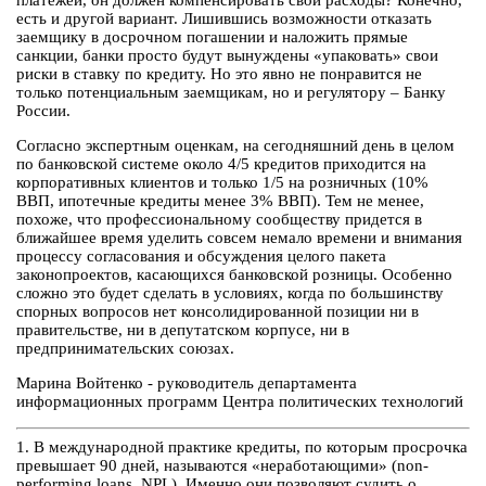
платежей, он должен компенсировать свои расходы? Конечно,
есть и другой вариант. Лишившись возможности отказать
заемщику в досрочном погашении и наложить прямые
санкции, банки просто будут вынуждены «упаковать» свои
риски в ставку по кредиту. Но это явно не понравится не
только потенциальным заемщикам, но и регулятору – Банку
России.
Согласно экспертным оценкам, на сегодняшний день в целом
по банковской системе около 4/5 кредитов приходится на
корпоративных клиентов и только 1/5 на розничных (10%
ВВП, ипотечные кредиты менее 3% ВВП). Тем не менее,
похоже, что профессиональному сообществу придется в
ближайшее время уделить совсем немало времени и внимания
процессу согласования и обсуждения целого пакета
законопроектов, касающихся банковской розницы. Особенно
сложно это будет сделать в условиях, когда по большинству
спорных вопросов нет консолидированной позиции ни в
правительстве, ни в депутатском корпусе, ни в
предпринимательских союзах.
Марина Войтенко - руководитель департамента
информационных программ Центра политических технологий
1. В международной практике кредиты, по которым просрочка
превышает 90 дней, называются «неработающими» (non-
performing loans, NPL). Именно они позволяют судить о