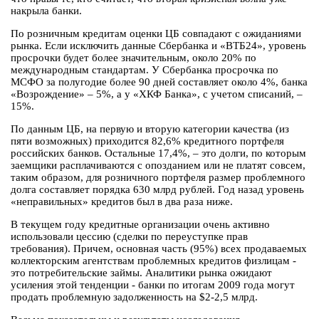
накрыла банки.
По розничным кредитам оценки ЦБ совпадают с ожиданиями
рынка. Если исключить данные Сбербанка и «ВТБ24», уровень
просрочки будет более значительным, около 20% по
международным стандартам. У Сбербанка просрочка по
МСФО за полугодие более 90 дней составляет около 4%, банка
«Возрождение» – 5%, а у «ХКФ Банка», с учетом списаний, –
15%.
По данным ЦБ, на первую и вторую категории качества (из
пяти возможных) приходится 82,6% кредитного портфеля
российских банков. Остальные 17,4%, – это долги, по которым
заемщики расплачиваются с опозданием или не платят совсем,
таким образом, для розничного портфеля размер проблемного
долга составляет порядка 630 млрд рублей. Год назад уровень
«неправильных» кредитов был в два раза ниже.
В текущем году кредитные организации очень активно
использовали цессию (сделки по переуступке прав
требования). Причем, основная часть (95%) всех продаваемых
коллекторским агентствам проблемных кредитов физлицам -
это потребительские займы. Аналитики рынка ожидают
усиления этой тенденции - банки по итогам 2009 года могут
продать проблемную задолженность на $2-2,5 млрд.