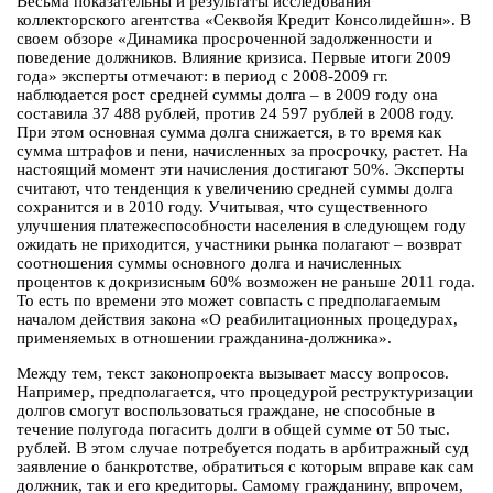
Весьма показательны и результаты исследования
коллекторского агентства «Секвойя Кредит Консолидейшн». В
своем обзоре «Динамика просроченной задолженности и
поведение должников. Влияние кризиса. Первые итоги 2009
года» эксперты отмечают: в период с 2008-2009 гг.
наблюдается рост средней суммы долга – в 2009 году она
составила 37 488 рублей, против 24 597 рублей в 2008 году.
При этом основная сумма долга снижается, в то время как
сумма штрафов и пени, начисленных за просрочку, растет. На
настоящий момент эти начисления достигают 50%. Эксперты
считают, что тенденция к увеличению средней суммы долга
сохранится и в 2010 году. Учитывая, что существенного
улучшения платежеспособности населения в следующем году
ожидать не приходится, участники рынка полагают – возврат
соотношения суммы основного долга и начисленных
процентов к докризисным 60% возможен не раньше 2011 года.
То есть по времени это может совпасть с предполагаемым
началом действия закона «О реабилитационных процедурах,
применяемых в отношении гражданина-должника».
Между тем, текст законопроекта вызывает массу вопросов.
Например, предполагается, что процедурой реструктуризации
долгов смогут воспользоваться граждане, не способные в
течение полугода погасить долги в общей сумме от 50 тыс.
рублей. В этом случае потребуется подать в арбитражный суд
заявление о банкротстве, обратиться с которым вправе как сам
должник, так и его кредиторы. Самому гражданину, впрочем,