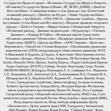
Государство Ирака и Сирии», «Исламское Государство Ирака и Леванта»,
«Исламское Государство Ирака и Шама», ИГ, ИГИЛ, ДАИШ), «Джабхат
Фатх аш-Шам», «Священная война» («Аль-Джихад» или «Египетский
исламский джихад»), «Джабхат ан-Нусра», «Хайят Тахрир-аш-Шам»,
«Аль-Каида», «Аш-Шабаб», «УНА-УНСО», «Движение Талибан», «Братья-
мусульмане» («Аль-Ихван аль-Муслимун»), «Меджлис крымско-татарского
народа», «Хизб ут-Тахрир», «Имарат Кавказ» («Кавказский Эмират»),
«Исламский джихад – Джамаат моджахедов», «Нурджулар», «Таблиги
Джамаат», «Лашкар-И-Тайба», «Исламская партия Туркестана»,
«Исламское движение Узбекистана», «Исламское движение Восточного
Туркестана» (ИДВТ), «Джунд аш-Шам», «АУМ Синрике», «Братство»
Корчинского, «Тризуб им. Степана Бандеры», «Организация украинских
националистов» (ОУН), международное общественное движение ЛГБТ,
А.Навальный, К.Буданов, Д.Гордон, А.Арестович. Иностранные агенты:
Телеканал «Дождь», Медуза, Голос Америки, ТК Настоящее Время, The
Insider, Deutsche Welle, Проект, Azatliq Radiosi, «Радио Свободная Европа/
Радио Свобода» (PCE/PC), Сибирь. Реалии, Фактограф, Север. Реалии,
MEDIUM-ORIENT, Bellingcat, Пономарев Л. А., Савицкая Л.А., Маркелов
С.Е., Камалягин Д.Н., Апахончич Д.А., Толоконникова Н.А., Гельман М.А.,
Шендерович В.А., Верзилов П.Ю., Баданин Р.С., Альянс Врачей, Агора,
Голос, Гражданское содействие, Династия (фонд), За права человека,
Комитет против пыток, Левада-Центр, Молодая Карелия, Московская
школа гражданского просвещения, Пермь-36, Ракурс, Русь Сидящая,
Сахаровский центр, Сибирский экологический центр, ИАЦ Сова, Союз
комитетов солдатских матерей России, Фонд борьбы с коррупцией (ФБК),
Фонд защиты гласности, Фонд свободы информации, Центр
«Насилию.нет», Центр защиты прав СМИ, Transparency International,
«Idel.Реалии», Кавказ.Реалии, Крым.Реалии, "Сибирь.Реалии", Фонд