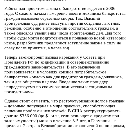
Работа над проектом закона о банкротстве ведется с 2006
года. С самого начала намерение ввести механизм банкротства
граждан вызывало серьезные споры. Так, Высший
арбитражный суд ранее выступал против создания льготных
режимов, особенно в отношении состоятельных граждан, а
также опасался увеличения числа арбитражных дел. Для того
чтобы суды могли подготовиться к появлению новой категории
исков, разработчики предлагают вступление закона в силу не
сразу после принятия, а через год.
Теперь законопроект вызвал нарекания у Совета при
Президенте РФ по кодификации и совершенствованию
гражданского законодательства. В его заключении
подчеркивается: в условиях кризиса потребительское
банкротство «опасно как для кредиторов граждан-должников,
так и для общества в целом. Введение таких процедур
непредсказуемо по своим экономическим и социальным
последствиям».
Однако стоит отметить, что реструктуризация долгов граждан
– довольно популярная в мире практика, способствующая
решению проблемы неплатежей. В США реструктурировать
долг до $336 000 (до $1 млн, если речь идет о кредитах под
залог имущества) можно в течение 3-5 лет, в Германии – в
пределах 7 лет, а в Великобритании ограничений ни по срокам,