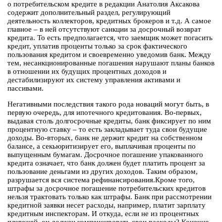
о потребительском кредите в редакции Анатолия Аксакова
содержит дополнительный раздел, регулирующий
деятельность коллекторов, кредитных брокеров и т.д. А самое
главное – в ней отсутствуют санкции за досрочный возврат
кредита. То есть предполагается, что заемщик может погасить
кредит, уплатив проценты только за срок фактического
пользования кредитом и своевременно уведомив банк. Между
тем, несанкционированные погашения нарушают планы банков
в отношении их будущих процентных доходов и
дестабилизируют их систему управления активами и
пассивами.
Негативными последствия такого рода новаций могут быть, в
первую очередь, для ипотечного кредитования. Во-первых,
выдавая столь долгосрочные кредиты, банк фиксирует по ним
процентную ставку – то есть закладывает туда свои будущие
доходы. Во-вторых, банк не держит кредит на собственном
балансе, а секьюритизирует его, выплачивая проценты по
выпущенным бумагам. Досрочное погашение упакованного
кредита означает, что банк должен будет платить процент за
пользование деньгами из других доходов. Таким образом,
разрушается вся система рефинансирования.Кроме того,
штрафы за досрочное погашение потребительских кредитов
нельзя трактовать только как штрафы. Банк при рассмотрении
кредитной заявки несет расходы, например, платит зарплату
кредитным инспекторам. И откуда, если не из процентных