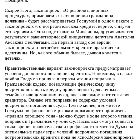
заемщиков.
Скорее всего, законопроект «О реабилитационных
процедурах, применяемых в отношении гражданина-
должника» будет рассматриваться Госдумой в одном пакете с
законопроектом о потребительском кредите, вернее, с двумя
его версиями. Одна подготовлена Минфином, другая является
результатом законотворческой инициативы депутата Анатолия
Аксакова с коллегами. На первый взгляд обе версии
законопроекта о потребительском кредите практически
идентичны. Но, как это обычно бывает, дьявол кроется в
деталях.
Правительственный вариант законопроекта предусматривает
условия досрочного погашения кредитов. Напомним, в начале
ноября Госдума приняла в первом чтении поправки в
Гражданский кодекс, позволяющие физическому лицу
досрочно погашать кредит, привлеченный для личных,
семейных или домашних нужд, вне зависимости от согласия
кредитора. Однако эти поправки не содержат условий
досрочного погашения ссуды. Тем не менее, в комитете
Госдумы по финансовым рынкам полагают, что прописать
«правила хорошего тона» можно будет в ходе второго чтения
поправок к Гражданскому кодексу. Насколько смогут совпасть
точки зрения правительства и профильного комитета Думы на
оптимальные параметры условий досрочного погашения
потребительских кредитов пока не ясно.Версия законопроекта