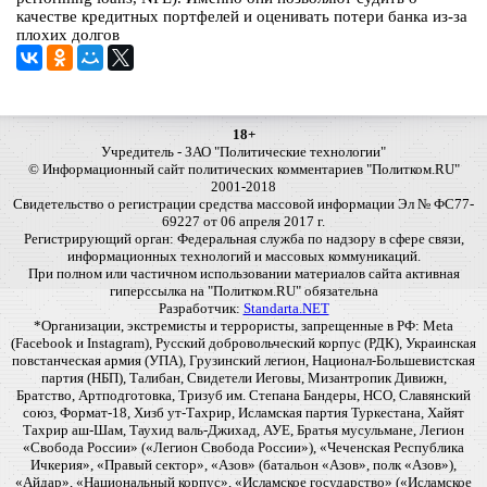
качестве кредитных портфелей и оценивать потери банка из-за
плохих долгов
18+
Учредитель - ЗАО "Политические технологии"
© Информационный сайт политических комментариев "Политком.RU"
2001-2018
Свидетельство о регистрации средства массовой информации Эл № ФС77-
69227 от 06 апреля 2017 г.
Регистрирующий орган: Федеральная служба по надзору в сфере связи,
информационных технологий и массовых коммуникаций.
При полном или частичном использовании материалов сайта активная
гиперссылка на "Политком.RU" обязательна
Разработчик:
Standarta.NET
*Организации, экстремисты и террористы, запрещенные в РФ: Meta
(Facebook и Instagram), Русский добровольческий корпус (РДК), Украинская
повстанческая армия (УПА), Грузинский легион, Национал-Большевистская
партия (НБП), Талибан, Свидетели Иеговы, Мизантропик Дивижн,
Братство, Артподготовка, Тризуб им. Степана Бандеры, НСО, Славянский
союз, Формат-18, Хизб ут-Тахрир, Исламская партия Туркестана, Хайят
Тахрир аш-Шам, Таухид валь-Джихад, АУЕ, Братья мусульмане, Легион
«Свобода России» («Легион Свобода России»), «Чеченская Республика
Ичкерия», «Правый сектор», «Азов» (батальон «Азов», полк «Азов»),
«Айдар», «Национальный корпус», «Исламское государство» («Исламское