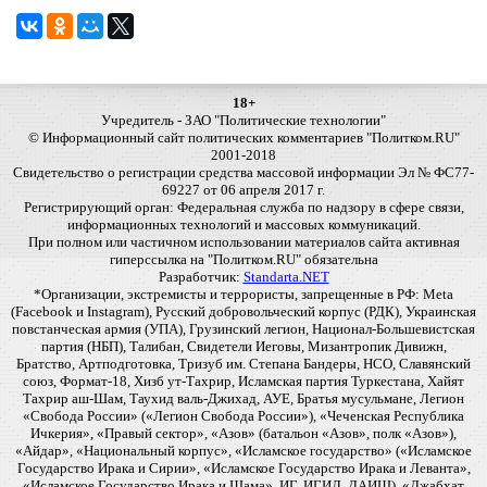
18+
Учредитель - ЗАО "Политические технологии"
© Информационный сайт политических комментариев "Политком.RU"
2001-2018
Свидетельство о регистрации средства массовой информации Эл № ФС77-
69227 от 06 апреля 2017 г.
Регистрирующий орган: Федеральная служба по надзору в сфере связи,
информационных технологий и массовых коммуникаций.
При полном или частичном использовании материалов сайта активная
гиперссылка на "Политком.RU" обязательна
Разработчик:
Standarta.NET
*Организации, экстремисты и террористы, запрещенные в РФ: Meta
(Facebook и Instagram), Русский добровольческий корпус (РДК), Украинская
повстанческая армия (УПА), Грузинский легион, Национал-Большевистская
партия (НБП), Талибан, Свидетели Иеговы, Мизантропик Дивижн,
Братство, Артподготовка, Тризуб им. Степана Бандеры, НСО, Славянский
союз, Формат-18, Хизб ут-Тахрир, Исламская партия Туркестана, Хайят
Тахрир аш-Шам, Таухид валь-Джихад, АУЕ, Братья мусульмане, Легион
«Свобода России» («Легион Свобода России»), «Чеченская Республика
Ичкерия», «Правый сектор», «Азов» (батальон «Азов», полк «Азов»),
«Айдар», «Национальный корпус», «Исламское государство» («Исламское
Государство Ирака и Сирии», «Исламское Государство Ирака и Леванта»,
«Исламское Государство Ирака и Шама», ИГ, ИГИЛ, ДАИШ), «Джабхат