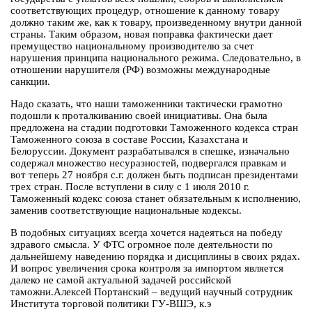
соответствующих процедур, отношение к данному товару
должно таким же, как к товару, произведенному внутри данной
страны. Таким образом, новая поправка фактически дает
премущество национальному производителю за счет
нарушения принципа национального режима. Следовательно, в
отношении нарушителя (РФ) возможны международные
санкции.
Надо сказать, что наши таможенники тактически грамотно
подошли к проталкиванию своей инициативы. Она была
предложена на стадии подготовки Таможенного кодекса стран
Таможенного союза в составе России, Казахстана и
Белоруссии. Документ разрабатывался в спешке, изначально
содержал множество несуразностей, подвергался правкам и
вот теперь 27 ноября с.г. должен быть подписан президентами
трех стран. После вступлени в силу с 1 июля 2010 г.
Таможенный кодекс союза станет обязательным к исполнению,
заменив соответствующие национальные кодексы.
В подобных ситуациях всегда хочется надеяться на победу
здравого смысла. У ФТС огромное поле деятельности по
дальнейшему наведению порядка и дисциплины в своих рядах.
И вопрос увеличения срока контроля за импортом является
далеко не самой актуальной задачей российской
таможни.Алексей Портанский – ведущий научный сотрудник
Института торговой политики ГУ-ВШЭ, к.э