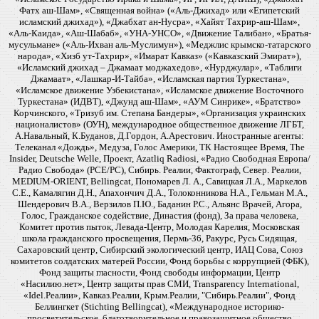
Фатх аш-Шам», «Священная война» («Аль-Джихад» или «Египетский
исламский джихад»), «Джабхат ан-Нусра», «Хайят Тахрир-аш-Шам»,
«Аль-Каида», «Аш-Шабаб», «УНА-УНСО», «Движение Талибан», «Братья-
мусульмане» («Аль-Ихван аль-Муслимун»), «Меджлис крымско-татарского
народа», «Хизб ут-Тахрир», «Имарат Кавказ» («Кавказский Эмират»),
«Исламский джихад – Джамаат моджахедов», «Нурджулар», «Таблиги
Джамаат», «Лашкар-И-Тайба», «Исламская партия Туркестана»,
«Исламское движение Узбекистана», «Исламское движение Восточного
Туркестана» (ИДВТ), «Джунд аш-Шам», «АУМ Синрике», «Братство»
Корчинского, «Тризуб им. Степана Бандеры», «Организация украинских
националистов» (ОУН), международное общественное движение ЛГБТ,
А.Навальный, К.Буданов, Д.Гордон, А.Арестович. Иностранные агенты:
Телеканал «Дождь», Медуза, Голос Америки, ТК Настоящее Время, The
Insider, Deutsche Welle, Проект, Azatliq Radiosi, «Радио Свободная Европа/
Радио Свобода» (PCE/PC), Сибирь. Реалии, Фактограф, Север. Реалии,
MEDIUM-ORIENT, Bellingcat, Пономарев Л. А., Савицкая Л.А., Маркелов
С.Е., Камалягин Д.Н., Апахончич Д.А., Толоконникова Н.А., Гельман М.А.,
Шендерович В.А., Верзилов П.Ю., Баданин Р.С., Альянс Врачей, Агора,
Голос, Гражданское содействие, Династия (фонд), За права человека,
Комитет против пыток, Левада-Центр, Молодая Карелия, Московская
школа гражданского просвещения, Пермь-36, Ракурс, Русь Сидящая,
Сахаровский центр, Сибирский экологический центр, ИАЦ Сова, Союз
комитетов солдатских матерей России, Фонд борьбы с коррупцией (ФБК),
Фонд защиты гласности, Фонд свободы информации, Центр
«Насилию.нет», Центр защиты прав СМИ, Transparency International,
«Idel.Реалии», Кавказ.Реалии, Крым.Реалии, "Сибирь.Реалии", Фонд
Беллингкет (Stichting Bellingcat), «Международное историко-
просветительское, благотворительное и правозащитное общество