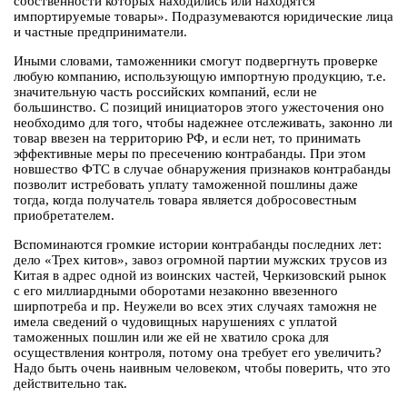
собственности которых находились или находятся
импортируемые товары». Подразумеваются юридические лица
и частные предприниматели.
Иными словами, таможенники смогут подвергнуть проверке
любую компанию, использующую импортную продукцию, т.е.
значительную часть российских компаний, если не
большинство. С позиций инициаторов этого ужесточения оно
необходимо для того, чтобы надежнее отслеживать, законно ли
товар ввезен на территорию РФ, и если нет, то принимать
эффективные меры по пресечению контрабанды. При этом
новшество ФТС в случае обнаружения признаков контрабанды
позволит истребовать уплату таможенной пошлины даже
тогда, когда получатель товара является добросовестным
приобретателем.
Вспоминаются громкие истории контрабанды последних лет:
дело «Трех китов», завоз огромной партии мужских трусов из
Китая в адрес одной из воинских частей, Черкизовский рынок
с его миллиардными оборотами незаконно ввезенного
ширпотреба и пр. Неужели во всех этих случаях таможня не
имела сведений о чудовищных нарушениях с уплатой
таможенных пошлин или же ей не хватило срока для
осуществления контроля, потому она требует его увеличить?
Надо быть очень наивным человеком, чтобы поверить, что это
действительно так.