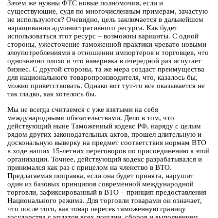
Зачем же нужны ФТС новые полномочия, если и
существующие, судя по многочисленным примерам, зачастую
не используются? Очевидно, цель заключается в дальнейшем
наращивании административного ресурса. Как будет
использоваться этот ресурс – возможны варианты. С одной
стороны, ужесточение таможенной практики чревато новыми
злоупотреблениями в отношении импортеров и торговцев, что
однозначно плохо и что наверняка в очередной раз испугает
бизнес. С другой стороны, та же мера создаст преимущества
для национального товаропроизводителя, что, казалось бы,
можно приветствовать. Однако вот тут-то все оказывается не
так гладко, как хотелось бы.
Мы не всегда считаемся с уже взятыми на себя
международными обязательствами. Дело в том, что
действующий ныне Таможенный кодекс РФ, наряду с целым
рядом других законодательных актов, прошел длительную и
доскональную выверку на предмет соответствия нормам ВТО
в ходе наших 15-летних переговоров по присоединению к этой
организации. Точнее, действующий кодекс разрабатывался и
принимался как раз с прицелом на членство в ВТО.
Предлагаемая поправка, если она будет принята, нарушит
один из базовых принципов современной международной
торговли, зафиксированный в ВТО – принцип предоставления
Национального режима. Для торговли товарами он означает,
что после того, как товар пересек таможенную границу
государства с уплатов всех пошлин, сборов и выполнением