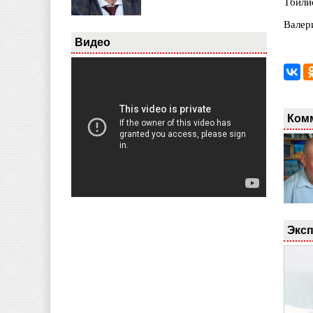
Тбили
Валер
Видео
Ком
Эксп