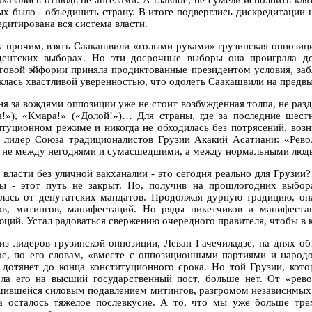
оказались отнюдь не ангелами. А главное, не сумели исполнить кля
х было - объединить страну. В итоге подверглись дискредитации не
едитирована вся система власти.
 прочим, взять Саакашвили «голыми руками» грузинская оппозици
дентских выборах. Но эти досрочные выборы она проиграла д
говой эйфории приняла продиктованные президентом условия, заб
клась хвастливой уверенностью, что одолеть Саакашвили на предвы
ня за вождями оппозиции уже не стоит возбужденная толпа, не разд
я!»), «Кмара!» («Долой!»)… Для страны, где за последние шест
итуционном режиме и никогда не обходилась без потрясений, возн
л лидер Союза традиционалистов Грузии Акакий Асатиани: «Рево
 не между негодяями и сумасшедшими, а между нормальными люд
 власти без уличной вакханалии - это сегодня реально для Грузии
ы - этот путь не закрыт. Но, получив на прошлогодних выбор
алась от депутатских мандатов. Продолжая дурную традицию, он
ов, митингов, манифестаций. Но ряды пикетчиков и манифеста
юций. Устал радоваться свержению очередного правителя, чтобы в 
из лидеров грузинской оппозиции, Леван Гачечиладзе, на днях о
ое, по его словам, «вместе с оппозиционными партиями и народо
, дотянет до конца конституционного срока. Но той Грузии, кот
сла его на высший государственный пост, больше нет. От «ре
шившейся силовым подавлением митингов, разгромом независимых
а осталось тяжелое послевкусие. А то, что мы уже больше тре