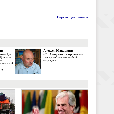
Версия для печати
н:
Алексей Макаркин:
Жозеф Аун
«США сохраняют патронаж над
с Дональдом
Венесуэлой в чрезвычайной
ме
ситуации»
объемлющий
ице с