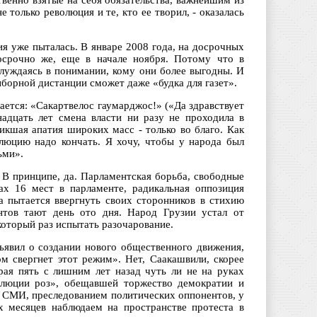
твенно взятые на себя обязательства, важнейшим из
 только революция и те, кто ее творил, - оказалась
я уже пыталась. В январе 2008 года, на досрочных
осрочно же, еще в начале ноября. Потому что в
луждаясь в понимании, кому они более выгодны. И
борной дистанции сможет даже «будка для газет».
ается: «Сакартвелос гаумарджос!» («Да здравствует
надцать лет смена власти ни разу не проходила в
икшая апатия широких масс - только во благо. Как
люцию надо кончать. Я хочу, чтобы у народа был
ьми».
? В принципе, да. Парламентская борьба, свободные
ах 16 мест в парламенте, радикальная оппозиция
а пытается ввергнуть своих сторонников в стихию
нтов тают день ото дня. Народ Грузии устал от
который раз испытать разочарование.
бъявил о создании нового общественного движения,
м свергнет этот режим». Нет, Саакашвили, скорее
орая пять с лишним лет назад чуть ли не на руках
волюции роз», обещавшей торжество демократии и
 СМИ, преследованием политических оппонентов, у
х месяцев наблюдаем на пространстве протеста в