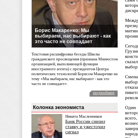
сами 
которы
дискр
Между
прези
Борис Макаренко: Мы
митин
выбираем, нас выбирают - как
прони
это часто не совпадает
Сегод
Грузи
Текстовая расшифровка беседы Школы
конст
гражданского просвещения (признана Минюстом
сказа
организацией, выполняющей функции
выбор
иностранного агента) с президентом Центра
политических технологий Борисом Макаренко на
Смена
тему «Мы выбираем, нас выбирают - как это
выбор
часто не совпадает».
отказ
пикет
подробнее
револ
Колонка экономиста
Один 
котор
Никита Масленников
всего
Банк России снизил
возне
ставку и ужесточил
завер
сигнал
народ