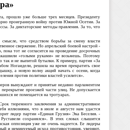
ара»
ста, прошло уже больше трех месяцев. Президенту
зорно проигранную войну против Южной Осетии. За
сы. За диктаторские методы правления. За то, что
 смысле, что средством борьбы за смену власти
твенное свержение. Но апрельский боевой настрой -
, пока тот не согласится на проведение досрочных
аакашвили «голыми руками» не возьмешь. Поэтому
о так и не выпитой бутылки. К примеру, партия «За
бом Ногаидели, решила на время прекратить свое
дышку, а новую волну акций начать с осени, когда
селения против политики властей усилится».
онеров вынуждают и принятые недавно парламентом
 перекрытие проезжей части улиц. Не допускается
авшихся не помещается на тротуарах.
 Срок тюремного заключения за административное
бя иллюзиями, что в июле и августе нам удастся
ворит лидер партии «Единая Грузия» Эка Беселия. -
 Руставели сохранялся». В этих словах слышится
нская оппозиция уже не очень надеется. Ее лидеры
ный и неминуемый исход противостояния, уверяют,