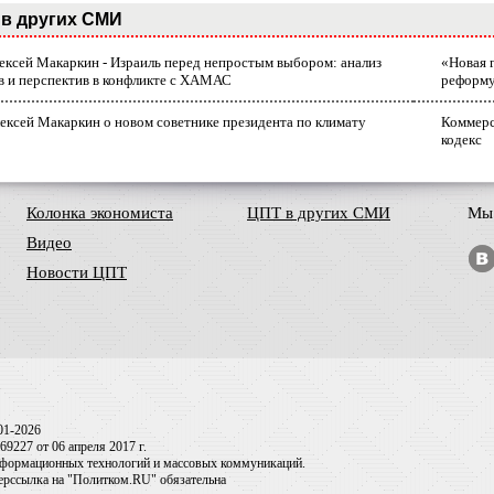
в других СМИ
лексей Макаркин - Израиль перед непростым выбором: анализ
«Новая 
в и перспектив в конфликте с ХАМАС
реформ
ексей Макаркин о новом советнике президента по климату
Коммерс
кодекс
Колонка экономиста
ЦПТ в других СМИ
Мы 
Видео
Новости ЦПТ
01-2026
9227 от 06 апреля 2017 г.
информационных технологий и массовых коммуникаций.
перссылка на "Политком.RU" обязательна