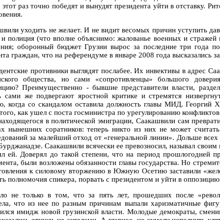
 этот раз точно победят и вынудят президента уйти в отставку. Рит
овения.
швили уходить не желает. И не видит весомых причин уступить дав
 и полиция (что вполне объяснимо: жалованье военных и стражей
ения; оборонный бюджет Грузии вырос за последние три года по
нта граждан, что на референдуме в январе 2008 года высказались з
дентские противники выглядят послабее. Их инвективы в адрес Са
нского общества, но сами «сопротивленцы» большого довери
ицию? Преимущественно - бывшие представители власти, раздел
ь сами же подвергают яростной критике и стремятся низвергн
ю, когда со скандалом оставила должность главы МИД. Георгий Х
 того, как ушел с поста госминистра по урегулированию конфликт
находящегося в политической эмиграции, Саакашвили сам преврати
ах нынешних соратников: теперь никто из них не может счита
едований за малейший отход от «генеральной линии». Дольше всех 
Бурджанадзе. Саакашвили всячески ее превозносил, называл своим 
ял ей. Доверял до такой степени, что на период прошлогодней п
мента, были возложены обязанности главы государства. Но стреми
товления к силовому вторжению в Южную Осетию заставили «желе
ть полномочия спикера, порвать с президентом и уйти в оппозицию
ло не только в том, что за пять лет, прошедших после «рево
ела, что из нее по разным причинам выпали харизматичные фигу
ился имидж новой грузинской власти. Молодые демократы, смен