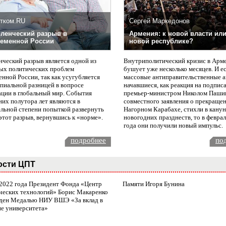
тком.RU
Сергей Маркедонов
ленческий разрыв в
Армения: к новой власти или
еменной России
новой республике?
нческий разрыв является одной из
Внутриполитический кризис в Арм
ых политических проблем
бушует уже несколько месяцев. И е
нной России, так как усугубляется
массовые антиправительственные а
пиальной разницей в вопросе
начавшиеся, как реакция на подпис
ации в глобальный мир. События
премьер-министром Николом Паши
них полутора лет являются в
совместного заявления о прекращен
ельной степени попыткой развернуть
Нагорном Карабахе, стихли в канун
этот разрыв, вернувшись к «норме».
новогодних празднеств, то в февра
года они получили новый импульс.
подробнее
по
ости ЦПТ
 2022 года Президент Фонда «Центр
Памяти Игоря Бунина
ческих технологий» Борис Макаренко
ден Медалью НИУ ВШЭ «За вклад в
ие университета»