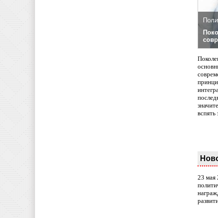
Поли
Поко
совр
Поколе
основн
совреме
принци
интегр
послед
значит
вспять 
Нов
23 мая
полити
награж
развит