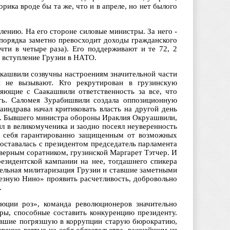
орика вроде бы та же, что и в апреле, но нет былого
лению. На его стороне силовые министры. За него -
 порядка заметно превосходит доходы гражданского
чти в четыре раза). Его поддерживают и те 72, 2
а вступление Грузии в НАТО.
акашвили созвучны настроениям значительной части
я не вызывают. Кто рекрутирован в грузинскую
яющие с Саакашвили ответственность за все, что
уть. Саломея Зурабишвили создала оппозиционную
аиндрава начал критиковать власть на другой день
ов. Бывшего министра обороны Ираклия Окруашвили,
л в великомученика и заодно посеял неуверенность
ть себя гарантированно защищенным от возможных
оставалась с президентом председатель парламента
верным соратником, грузинской Маргарет Тэтчер. И
резидентской кампании на нее, тогдашнего спикера
тельная милитаризация Грузии и ставшие заметными
зную Нино» проявить расчетливость, добровольно
.
люции роз», команда революционеров значительно
ры, способные составить конкуренцию президенту.
ившие погрязшую в коррупции старую бюрократию,