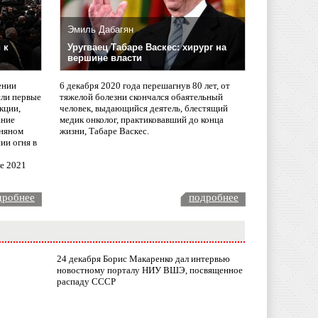
Эмиль Дабагян
 к
Уругваец Табаре Васкес: хирург на
вершине власти
ении
6 декабря 2020 года перешагнув 80 лет, от
сли первые
тяжелой болезни скончался обаятельный
кции,
человек, выдающийся деятель, блестящий
ание
медик онколог, практиковавший до конца
няном
жизни, Табаре Васкес.
ии огня в
ле 2021
дробнее
подробнее
24 декабря Борис Макаренко дал интервью
новостному порталу НИУ ВШЭ, посвященное
распаду СССР