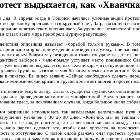
отест выдыхается, как «Хванчк
о дня, 9 апреля, когда в Тбилиси начались уличные акции проте
и по-прежнему предъявляется крупный счет. За развязанную и по
едование политических противников. За удушение независимой прес
я в глазах всего мира приобрела дурную репутацию.
действия оппозиция называет «борьбой голыми руками». В том
кларировано мирное принуждение президента к уходу, а не насильс
ь палаточным бивуаком у резиденции главы государства до тех пор
дентских выборов - мало-помалу уступает место пониманию: С
ст уже явственно выдыхается, как «Хванчкара» из откупоренной, н
едливую Грузию», возглавляемая бывшим премьер-министром Зура
ие в пикетах. Ее лидер заявил: «Сейчас необходимо сделать пере
льно-экономический кризис в Грузии достигнет апогея и протест на
ить политическую осаду главы государства грузинских оппозици
 правила проведения митингов и манифестаций. Введен запрет на
рование трасс, за исключением случаев, когда большое число собр
ии разрешено использовать так называемые нелетальные пули.
нарушение увеличен с 30 до 90 дней. «Конечно, мы не тешим се
нить тот же градус протеста, что и несколько месяцев назад, - го
о наша партия сделает все, чтобы очаг протеста на проспекте
ность к отступлению. С новой силой разжечь очаг протеста грузи
с ищут слова и выражения, рисующие народу единственно возмож