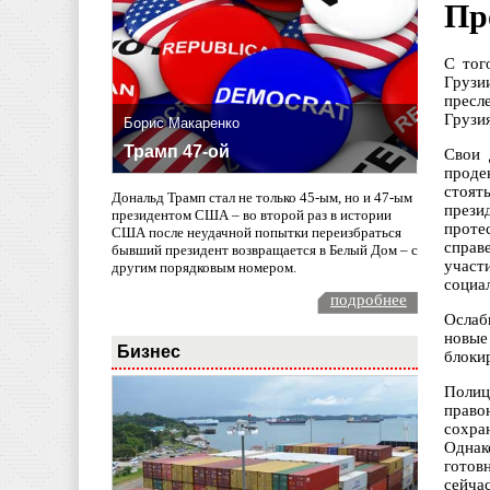
Пр
С тог
Грузи
пресл
Грузи
Борис Макаренко
Трамп 47-ой
Свои 
проде
стоят
Дональд Трамп стал не только 45-ым, но и 47-ым
прези
президентом США – во второй раз в истории
проте
США после неудачной попытки переизбраться
справ
бывший президент возвращается в Белый Дом – с
участ
другим порядковым номером.
социа
подробнее
Ослаб
новые
Бизнес
блоки
Полиц
право
сохра
Однак
готов
сейча