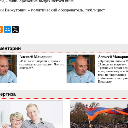
си, - лишь брожение выдохшегося вина.
ий Выжутович – политический обозреватель, публицист
ментарии
Алексей Макаркин:
Алексей Макарки
«В польской партии «Право и
«Президент Ливана 
справедливость» раскол. Что это
21 июля на встрече 
означает?»
Трампом в Белом до
представил ему все
план по укреплению
стабильности на гран
Израилем»
ертиза