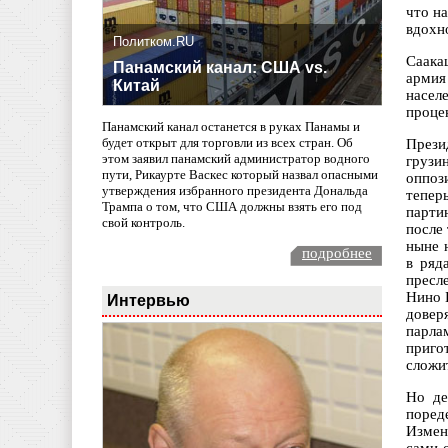
что на
вдохн
Политком.RU
Саака
Панамский канал: США vs.
армия
Китай
насел
проце
Панамский канал останется в руках Панамы и
будет открыт для торговли из всех стран. Об
Прези
этом заявил панамский администратор водного
грузи
пути, Рикаурте Васкес который назвал опасными
оппоз
утверждения избранного президента Дональда
тепер
Трампа о том, что США должны взять его под
парти
свой контроль.
после
ныне 
подробнее
в ряд
пресл
Нино 
Интервью
довер
парла
приго
сложи
Но де
поред
Измен