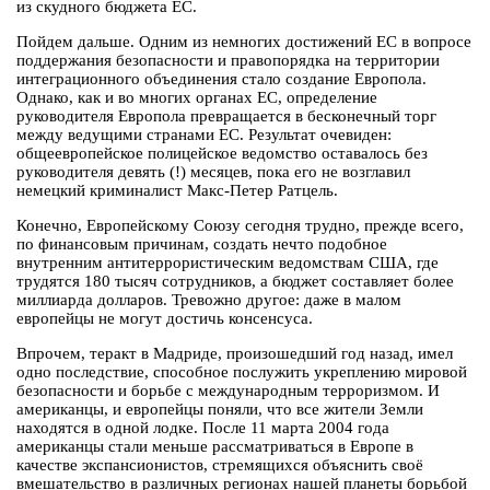
из скудного бюджета ЕС.
Пойдем дальше. Одним из немногих достижений ЕС в вопросе
поддержания безопасности и правопорядка на территории
интеграционного объединения стало создание Европола.
Однако, как и во многих органах ЕС, определение
руководителя Европола превращается в бесконечный торг
между ведущими странами ЕС. Результат очевиден:
общеевропейское полицейское ведомство оставалось без
руководителя девять (!) месяцев, пока его не возглавил
немецкий криминалист Макс-Петер Ратцель.
Конечно, Европейскому Союзу сегодня трудно, прежде всего,
по финансовым причинам, создать нечто подобное
внутренним антитеррористическим ведомствам США, где
трудятся 180 тысяч сотрудников, а бюджет составляет более
миллиарда долларов. Тревожно другое: даже в малом
европейцы не могут достичь консенсуса.
Впрочем, теракт в Мадриде, произошедший год назад, имел
одно последствие, способное послужить укреплению мировой
безопасности и борьбе с международным терроризмом. И
американцы, и европейцы поняли, что все жители Земли
находятся в одной лодке. После 11 марта 2004 года
американцы стали меньше рассматриваться в Европе в
качестве экспансионистов, стремящихся объяснить своё
вмешательство в различных регионах нашей планеты борьбой