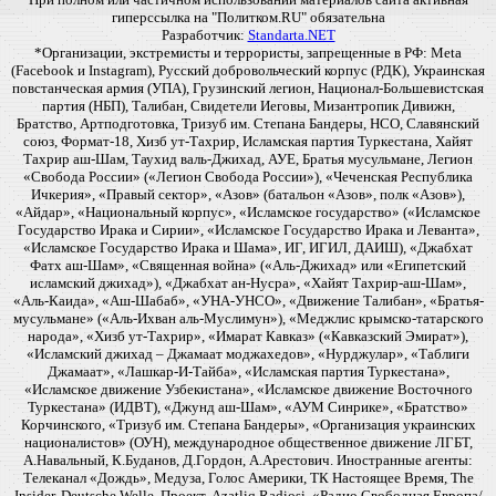
гиперссылка на "Политком.RU" обязательна
Разработчик:
Standarta.NET
*Организации, экстремисты и террористы, запрещенные в РФ: Meta
(Facebook и Instagram), Русский добровольческий корпус (РДК), Украинская
повстанческая армия (УПА), Грузинский легион, Национал-Большевистская
партия (НБП), Талибан, Свидетели Иеговы, Мизантропик Дивижн,
Братство, Артподготовка, Тризуб им. Степана Бандеры, НСО, Славянский
союз, Формат-18, Хизб ут-Тахрир, Исламская партия Туркестана, Хайят
Тахрир аш-Шам, Таухид валь-Джихад, АУЕ, Братья мусульмане, Легион
«Свобода России» («Легион Свобода России»), «Чеченская Республика
Ичкерия», «Правый сектор», «Азов» (батальон «Азов», полк «Азов»),
«Айдар», «Национальный корпус», «Исламское государство» («Исламское
Государство Ирака и Сирии», «Исламское Государство Ирака и Леванта»,
«Исламское Государство Ирака и Шама», ИГ, ИГИЛ, ДАИШ), «Джабхат
Фатх аш-Шам», «Священная война» («Аль-Джихад» или «Египетский
исламский джихад»), «Джабхат ан-Нусра», «Хайят Тахрир-аш-Шам»,
«Аль-Каида», «Аш-Шабаб», «УНА-УНСО», «Движение Талибан», «Братья-
мусульмане» («Аль-Ихван аль-Муслимун»), «Меджлис крымско-татарского
народа», «Хизб ут-Тахрир», «Имарат Кавказ» («Кавказский Эмират»),
«Исламский джихад – Джамаат моджахедов», «Нурджулар», «Таблиги
Джамаат», «Лашкар-И-Тайба», «Исламская партия Туркестана»,
«Исламское движение Узбекистана», «Исламское движение Восточного
Туркестана» (ИДВТ), «Джунд аш-Шам», «АУМ Синрике», «Братство»
Корчинского, «Тризуб им. Степана Бандеры», «Организация украинских
националистов» (ОУН), международное общественное движение ЛГБТ,
А.Навальный, К.Буданов, Д.Гордон, А.Арестович. Иностранные агенты:
Телеканал «Дождь», Медуза, Голос Америки, ТК Настоящее Время, The
Insider, Deutsche Welle, Проект, Azatliq Radiosi, «Радио Свободная Европа/