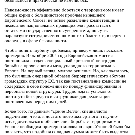
безопасности практически не изменилось.
Невозможность эффективно бороться с терроризмом имеет
общие корни с большинством проблем нынешнего
Европейского Союза: нечёткое разделение компетенций и
нежелание национальных правящих элит расстаться с
остатками государственного суверенитета, по сути,
парализуют сотрудничество во многих областях и, в первую
очередь, в сфере безопасности.
Чтобы понять глубину проблемы, приведем лишь несколько
примеров. В октябре 2004 года Европейская комиссия
постановила создать специальный кризисный центр для
борьбы с проявлениями международного терроризма в
Европе. На первый взгляд, мудрое решение. Но, как оказалось,
это был лишь очередной образец бюрократического абсурда
громоздких структур ЕС, так как постановление комиссии не
содержало в себе положений по поводу финансирования и
персонала новой структуры. Трудно ждать успехов от
института без средств и сотрудников для реализации
поставленных перед ним целей.
Более того, по данным "Дойче Велле", специалисты
подсчитали, что для достаточного экспертного и научно-
исследовательского обеспечения борьбы с терроризмом в
Европе необходим примерно миллиард евро. Утопией было бы
полагать, что подобная солидная сумма может быть выделена