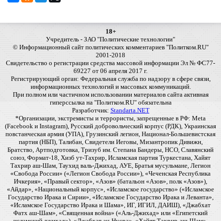
18+
Учредитель - ЗАО "Политические технологии"
© Информационный сайт политических комментариев "Политком.RU"
2001-2018
Свидетельство о регистрации средства массовой информации Эл № ФС77-
69227 от 06 апреля 2017 г.
Регистрирующий орган: Федеральная служба по надзору в сфере связи,
информационных технологий и массовых коммуникаций.
При полном или частичном использовании материалов сайта активная
гиперссылка на "Политком.RU" обязательна
Разработчик:
Standarta.NET
*Организации, экстремисты и террористы, запрещенные в РФ: Meta
(Facebook и Instagram), Русский добровольческий корпус (РДК), Украинская
повстанческая армия (УПА), Грузинский легион, Национал-Большевистская
партия (НБП), Талибан, Свидетели Иеговы, Мизантропик Дивижн,
Братство, Артподготовка, Тризуб им. Степана Бандеры, НСО, Славянский
союз, Формат-18, Хизб ут-Тахрир, Исламская партия Туркестана, Хайят
Тахрир аш-Шам, Таухид валь-Джихад, АУЕ, Братья мусульмане, Легион
«Свобода России» («Легион Свобода России»), «Чеченская Республика
Ичкерия», «Правый сектор», «Азов» (батальон «Азов», полк «Азов»),
«Айдар», «Национальный корпус», «Исламское государство» («Исламское
Государство Ирака и Сирии», «Исламское Государство Ирака и Леванта»,
«Исламское Государство Ирака и Шама», ИГ, ИГИЛ, ДАИШ), «Джабхат
Фатх аш-Шам», «Священная война» («Аль-Джихад» или «Египетский
исламский джихад»), «Джабхат ан-Нусра», «Хайят Тахрир-аш-Шам»,