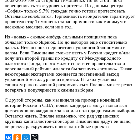
2009/2010-го» со стороны Тимошенко. Но не стоит пока
переоценивать этот уровень протеста. По данным центра
«София» только 9,7% граждан точно готовы протестовать.
Остальные колеблются. Терпеливость избирателей гарантирует
правительству Тимошенко запас прочности как минимум в
несколько месяцев, если не в год.
Из «новых» сколько-нибудь сильными позициями пока
обладает только Яценюк. Но до выборов еще относительно
далеко. Неясны пока перспективы украинской экономики в
целом. Если Тимошенко сможет взять у России кредит и/или
получить второй транш по кредиту от Международного
валютного фонда, то это может спасти ее правительство и
персональный рейтинг или хотя бы затянуть «агонию». Также
некоторыми экспертами ожидается постепенный выход
украинской металлургии из кризиса. В таких условиях
слишком рано начавший раскручиваться Яценюк может резко
потерять в популярности к самим выборам.
С другой стороны, как мы видели на примере новейшей
истории России и США, новые кандидаты могут появиться
достаточно неожиданно: за год или полгода до самих выборов.
Остается ждать. Вполне возможно, что ряд украинских
крупных капиталистов-спонсоров Тимошенко дадут ей шанс,
не рискуя раскручивать новые партийные проекты.