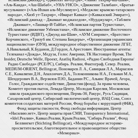
«Аль-Каида», «Аш-Шабаб», «УНА-УНСО», «Движение Талибан», «Братья-
мусульмане» («Аль-Ихван аль-Муслимун»), «Меджлис крымско-татарского
народа», «Хизб ут-Тахрир», «Имарат Кавказ» («Кавказский Эмират»),
«Исламский джихад – Джамаат моджахедов», «Нурджулар», «Таблиги
Джамаат», «Лашкар-И-Тайба», «Исламская партия Туркестана»,
«Исламское движение Узбекистана», «Исламское движение Восточного
Туркестана» (ИДВТ), «Джунд аш-Шам», «АУМ Синрике», «Братство»
Корчинского, «Тризуб им. Степана Бандеры», «Организация украинских
националистов» (ОУН), международное общественное движение ЛГБТ,
А.Навальный, К.Буданов, Д.Гордон, А.Арестович. Иностранные агенты:
Телеканал «Дождь», Медуза, Голос Америки, ТК Настоящее Время, The
Insider, Deutsche Welle, Проект, Azatliq Radiosi, «Радио Свободная Европа/
Радио Свобода» (PCE/PC), Сибирь. Реалии, Фактограф, Север. Реалии,
MEDIUM-ORIENT, Bellingcat, Пономарев Л. А., Савицкая Л.А., Маркелов
С.Е., Камалягин Д.Н., Апахончич Д.А., Толоконникова Н.А., Гельман М.А.,
Шендерович В.А., Верзилов П.Ю., Баданин Р.С., Альянс Врачей, Агора,
Голос, Гражданское содействие, Династия (фонд), За права человека,
Комитет против пыток, Левада-Центр, Молодая Карелия, Московская
школа гражданского просвещения, Пермь-36, Ракурс, Русь Сидящая,
Сахаровский центр, Сибирский экологический центр, ИАЦ Сова, Союз
комитетов солдатских матерей России, Фонд борьбы с коррупцией (ФБК),
Фонд защиты гласности, Фонд свободы информации, Центр
«Насилию.нет», Центр защиты прав СМИ, Transparency International,
«Idel.Реалии», Кавказ.Реалии, Крым.Реалии, "Сибирь.Реалии", Фонд
Беллингкет (Stichting Bellingcat), «Международное историко-
просветительское, благотворительное и правозащитное общество
«Мемориал».