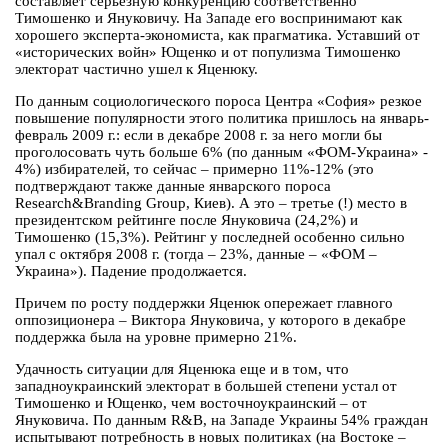
составляет серьезную конкуренцию соответственно
Тимошенко и Януковичу. На Западе его воспринимают как
хорошего эксперта-экономиста, как прагматика. Уставший от
«исторических войн» Ющенко и от популизма Тимошенко
электорат частично ушел к Яценюку.
По данным социологического пороса Центра «София» резкое
повышение популярности этого политика пришлось на январь-
февраль 2009 г.: если в декабре 2008 г. за него могли бы
проголосовать чуть больше 6% (по данным «ФОМ-Украина» -
4%) избирателей, то сейчас – примерно 11%-12% (это
подтверждают также данные январского пороса
Research&Branding Group, Киев). А это – третье (!) место в
президентском рейтинге после Януковича (24,2%) и
Тимошенко (15,3%). Рейтинг у последней особенно сильно
упал с октября 2008 г. (тогда – 23%, данные – «ФОМ –
Украина»). Падение продолжается.
Причем по росту поддержки Яценюк опережает главного
оппозиционера – Виктора Януковича, у которого в декабре
поддержка была на уровне примерно 21%.
Удачность ситуации для Яценюка еще и в том, что
западноукраинский электорат в большей степени устал от
Тимошенко и Ющенко, чем восточноукраинский – от
Януковича. По данным R&B, на Западе Украины 54% граждан
испытывают потребность в новых политиках (на Востоке –