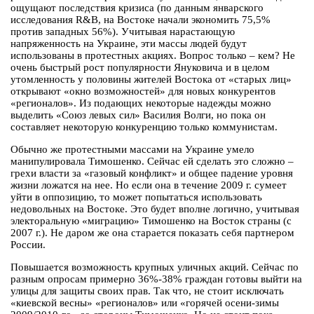
ощущают последствия кризиса (по данным январского
исследования R&B, на Востоке начали экономить 75,5%
против западных 56%). Учитывая нарастающую
напряженность на Украине, эти массы людей будут
использованы в протестных акциях. Вопрос только – кем? Не
очень быстрый рост популярности Януковича и в целом
утомленность у половины жителей Востока от «старых лиц»
открывают «окно возможностей» для новых конкурентов
«регионалов». Из подающих некоторые надежды можно
выделить «Союз левых сил» Василия Волги, но пока он
составляет некоторую конкуренцию только коммунистам.
Обычно же протестными массами на Украине умело
манипулировала Тимошенко. Сейчас ей сделать это сложно –
грехи власти за «газовый конфликт» и общее падение уровня
жизни ложатся на нее. Но если она в течение 2009 г. сумеет
уйти в оппозицию, то может попытаться использовать
недовольных на Востоке. Это будет вполне логично, учитывая
электоральную «миграцию» Тимошенко на Восток страны (с
2007 г.). Не даром же она старается показать себя партнером
России.
Повышается возможность крупных уличных акций. Сейчас по
разным опросам примерно 36%-38% граждан готовы выйти на
улицы для защиты своих прав. Так что, не стоит исключать
«киевской весны» «регионалов» или «горячей осени-зимы