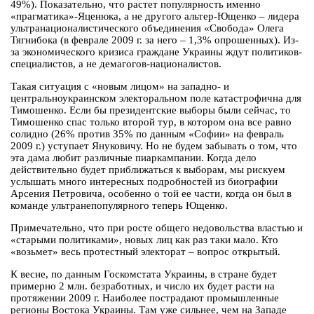
49%). Показательно, что растет популярность именно
«прагматика»-Яценюка, а не другого альтер-Ющенко – лидера
ультранационалистического объединения «Свобода» Олега
Тягнибока (в феврале 2009 г. за него – 1,3% опрошенных). Из-
за экономического кризиса граждане Украины ждут политиков-
специалистов, а не демагогов-националистов.
Такая ситуация с «новым лицом» на западно- и
центральноукраинском электоральном поле катастрофична для
Тимошенко. Если бы президентские выборы были сейчас, то
Тимошенко спас только второй тур, в котором она все равно
солидно (26% против 35% по данным «Софии» на февраль
2009 г.) уступает Януковичу. Но не будем забывать о том, что
эта дама любит различные пиаркампании. Когда дело
действительно будет приближаться к выборам, мы рискуем
услышать много интересных подробностей из биографии
Арсения Петровича, особенно о той ее части, когда он был в
команде ультранепопулярного теперь Ющенко.
Примечательно, что при росте общего недовольства властью и
«старыми политиками», новых лиц как раз таки мало. Кто
«возьмет» весь протестный электорат – вопрос открытый.
К весне, по данным Госкомстата Украины, в стране будет
примерно 2 млн. безработных, и число их будет расти на
протяжении 2009 г. Наиболее пострадают промышленные
регионы Востока Украины. Там уже сильнее, чем на Западе