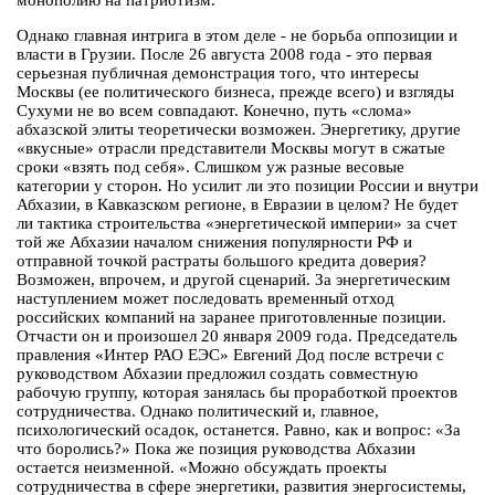
монополию на патриотизм.
Однако главная интрига в этом деле - не борьба оппозиции и
власти в Грузии. После 26 августа 2008 года - это первая
серьезная публичная демонстрация того, что интересы
Москвы (ее политического бизнеса, прежде всего) и взгляды
Сухуми не во всем совпадают. Конечно, путь «слома»
абхазской элиты теоретически возможен. Энергетику, другие
«вкусные» отрасли представители Москвы могут в сжатые
сроки «взять под себя». Слишком уж разные весовые
категории у сторон. Но усилит ли это позиции России и внутри
Абхазии, в Кавказском регионе, в Евразии в целом? Не будет
ли тактика строительства «энергетической империи» за счет
той же Абхазии началом снижения популярности РФ и
отправной точкой растраты большого кредита доверия?
Возможен, впрочем, и другой сценарий. За энергетическим
наступлением может последовать временный отход
российских компаний на заранее приготовленные позиции.
Отчасти он и произошел 20 января 2009 года. Председатель
правления «Интер РАО ЕЭС» Евгений Дод после встречи с
руководством Абхазии предложил создать совместную
рабочую группу, которая занялась бы проработкой проектов
сотрудничества. Однако политический и, главное,
психологический осадок, останется. Равно, как и вопрос: «За
что боролись?» Пока же позиция руководства Абхазии
остается неизменной. «Можно обсуждать проекты
сотрудничества в сфере энергетики, развития энергосистемы,