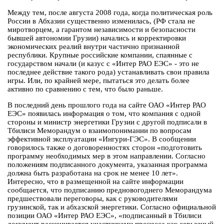
Между тем, после августа 2008 года, когда политическая роль
России в Абхазии существенно изменилась, (РФ стала не
миротворцем, а гарантом независимости и безопасности
бывшей автономии Грузии) начались и корректировки
экономических реалий внутри частично признанной
республики. Крупные российские компании, спаянные с
государством начали (и казус с «Интер РАО ЕЭС» - это не
последнее действие такого рода) устанавливать свои правила
игры. Или, по крайней мере, пытаться это делать более
активно по сравнению с тем, что было раньше.
В последний день прошлого года на сайте ОАО «Интер РАО
ЕЭС» появилась информация о том, что компания с одной
стороны и министр энергетики Грузии с другой подписали в
Тбилиси Меморандум о взаимопонимании по вопросам
эффективной эксплуатации «Ингури-ГЭС». В сообщении
говорилось также о договоренностях сторон «подготовить
программу необходимых мер в этом направлении. Согласно
положениям подписанного документа, указанная программа
должна быть разработана на срок не менее 10 лет».
Интересно, что в размещенной на сайте информации
сообщается, что подписанию предновогоднего Меморандума
предшествовали переговоры, как с руководителями
грузинской, так и абхазской энергетики. Согласно официальной
позиции ОАО «Интер РАО ЕЭС», «подписанный в Тбилиси