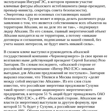
эксплуатации ИнгуриГЭС, в котором приняли участие
ключевые фигуры абхазского истеблишмента (вице-президент,
премьер-министр, секретарь совета безопасности).
«Энергетика одна из основных составляющих нашей
безопасности. Грузия может и впредь делать различного рода
заявления о том, что является собственником всех объектов на
территории Абхазии, но на деле это не так», - подчеркнул
лидер Абхазии. По его словам, главный энергетический объект
Абхазии находится на ее территории, а потому «никакие
договоры и соглашения, подписанные за нашей спиной, без
учета наших интересов, не будут иметь никакой силы».
В схожем ключе выступил и руководитель абхазской
государственной компании «Черноморэнерго» (в свое время ее
возглавлял ныне действующий президент Сергей Багапш) Резо
Зантария. По словам последнего, «абхазской стороне от
российской энергокомпании «Интер РАО ЕЭС» никаких
выгодных для Абхазии предложений не поступало». Зантария
выразил опасение, что Тбилиси и Москва попросту «делят
между собой имущество Абхазии». Из его слов стало
известно, что российские энергетики предложили Сухуми
такой проект: создание акционерного энергетического
предприятия, в котором 51 % акций будет принадлежать ОАО
«Интер РАО ЕЭС», а 49%- абхазской стороне. Абхазские же
власти (и энергетики) выступали за другую формулу, при
которой 51 % будет у Сухуми, а российские энергетики
получат 49%. Общим местом в высказываниях абхазских