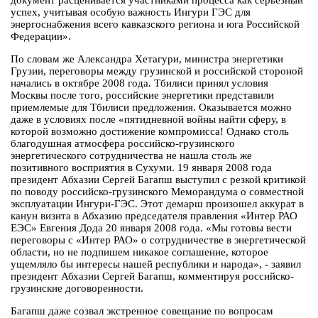
документ расценивается участниками процесса как серьезный
успех, учитывая особую важность Ингури ГЭС для
энергоснабжения всего кавказского региона и юга Российской
Федерации».
По словам же Александра Хетагури, министра энергетики
Грузии, переговоры между грузинской и российской стороной
начались в октябре 2008 года. Тбилиси принял условия
Москвы после того, российские энергетики представили
приемлемые для Тбилиси предложения. Оказывается можно
даже в условиях после «пятидневной войны найти сферу, в
которой возможно достижение компромисса! Однако столь
благодушная атмосфера российско-грузинского
энергетического сотрудничества не нашла столь же
позитивного восприятия в Сухуми. 19 января 2008 года
президент Абхазии Сергей Багапш выступил с резкой критикой
по поводу российско-грузинского Меморандума о совместной
эксплуатации Ингури-ГЭС. Этот демарш произошел аккурат в
канун визита в Абхазию председателя правления «Интер РАО
ЕЭС» Евгения Дода 20 января 2008 года. «Мы готовы вести
переговоры с «Интер РАО» о сотрудничестве в энергетической
области, но не подпишем никакое соглашение, которое
ущемляло бы интересы нашей республики и народа», - заявил
президент Абхазии Сергей Багапш, комментируя российско-
грузинские договоренности.
Багапш даже созвал экстренное совещание по вопросам