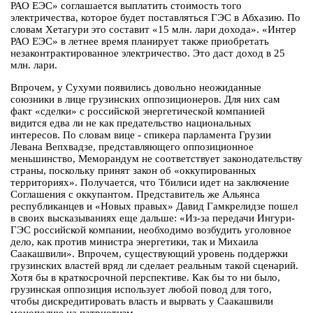
РАО ЕЭС» соглашается выплатить стоимость того
электричества, которое будет поставляться ГЭС в Абхазию. По
словам Хетагури это составит «15 млн. лари дохода». «Интер
РАО ЕЭС» в летнее время планирует также приобретать
незаконтрактированное электричество. Это даст доход в 25
млн. лари.
Впрочем, у Сухуми появились довольно неожиданные
союзники в лице грузинских оппозиционеров. Для них сам
факт «сделки» с российской энергетической компанией
видится едва ли не как предательство национальных
интересов. По словам вице - спикера парламента Грузии
Левана Вепхвадзе, представляющего оппозиционное
меньшинство, Меморандум не соответствует законодательству
страны, поскольку принят закон об «оккупированных
территориях». Получается, что Тбилиси идет на заключение
Соглашения с оккупантом. Представитель же Альянса
республиканцев и «Новых правых» Давид Гамкрелидзе пошел
в своих высказываниях еще дальше: «Из-за передачи Ингури-
ГЭС российской компании, необходимо возбудить уголовное
дело, как против министра энергетики, так и Михаила
Саакашвили». Впрочем, существующий уровень поддержки
грузинских властей вряд ли сделает реальным такой сценарий.
Хотя бы в краткосрочной перспективе. Как бы то ни было,
грузинская оппозиция использует любой повод для того,
чтобы дискредитировать власть и вырвать у Саакашвили