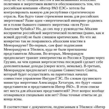
политиков и энергетиков является обеспокоенность тем, что
российская компания «Интер РАО ЕЭС» хотела бы
контролировать важную для республики стратегическую
отрасль. Как будто такие стремления вновь для российских
энергетиков? Разве идеи «энергетической империи» родились
не в голове бывшего главного энергетика «всея Руси»
Анатолия Чубайса? Но, до сих пор у руководства Абхазии
восприятие российской энергетической политики (равно, как и
всякой другой) не было слишком критическим. Но что же
конкретно так не понравилось абхазским властям в
Меморандуме? Во-первых, сам факт подписания
Меморандума в Тбилиси, куда не были приглашены
представители Абхазии. Во-вторых, Меморандум
предполагает транзит электричества из России в Турцию через
Грузию, на чем единая энергосистема последней сделает себе
дополнительные доходы (скорее всего, немалые). В-третьих,
Меморандум предполагает создание Совместного Совета,
который будет осуществлять на паритетных началах
совместное управление Ингури-ГЭС. По словам грузинского
министра энергетики Александра Хетагури, это будут «наши
представители и представители Интер РАО». В этом списке
нет места для абхазских представителей? Этот вопрос вообще
оговаривался специально или нет? Пока точные ответы не до
конца ясны.
В соответствие с документом, подписанным в Тбилиси «Интер