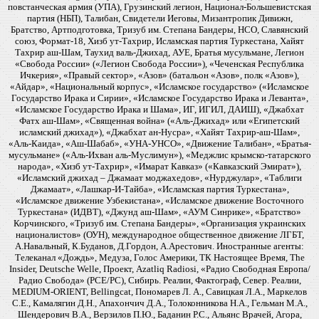
повстанческая армия (УПА), Грузинский легион, Национал-Большевистская
партия (НБП), Талибан, Свидетели Иеговы, Мизантропик Дивижн,
Братство, Артподготовка, Тризуб им. Степана Бандеры, НСО, Славянский
союз, Формат-18, Хизб ут-Тахрир, Исламская партия Туркестана, Хайят
Тахрир аш-Шам, Таухид валь-Джихад, АУЕ, Братья мусульмане, Легион
«Свобода России» («Легион Свобода России»), «Чеченская Республика
Ичкерия», «Правый сектор», «Азов» (батальон «Азов», полк «Азов»),
«Айдар», «Национальный корпус», «Исламское государство» («Исламское
Государство Ирака и Сирии», «Исламское Государство Ирака и Леванта»,
«Исламское Государство Ирака и Шама», ИГ, ИГИЛ, ДАИШ), «Джабхат
Фатх аш-Шам», «Священная война» («Аль-Джихад» или «Египетский
исламский джихад»), «Джабхат ан-Нусра», «Хайят Тахрир-аш-Шам»,
«Аль-Каида», «Аш-Шабаб», «УНА-УНСО», «Движение Талибан», «Братья-
мусульмане» («Аль-Ихван аль-Муслимун»), «Меджлис крымско-татарского
народа», «Хизб ут-Тахрир», «Имарат Кавказ» («Кавказский Эмират»),
«Исламский джихад – Джамаат моджахедов», «Нурджулар», «Таблиги
Джамаат», «Лашкар-И-Тайба», «Исламская партия Туркестана»,
«Исламское движение Узбекистана», «Исламское движение Восточного
Туркестана» (ИДВТ), «Джунд аш-Шам», «АУМ Синрике», «Братство»
Корчинского, «Тризуб им. Степана Бандеры», «Организация украинских
националистов» (ОУН), международное общественное движение ЛГБТ,
А.Навальный, К.Буданов, Д.Гордон, А.Арестович. Иностранные агенты:
Телеканал «Дождь», Медуза, Голос Америки, ТК Настоящее Время, The
Insider, Deutsche Welle, Проект, Azatliq Radiosi, «Радио Свободная Европа/
Радио Свобода» (PCE/PC), Сибирь. Реалии, Фактограф, Север. Реалии,
MEDIUM-ORIENT, Bellingcat, Пономарев Л. А., Савицкая Л.А., Маркелов
С.Е., Камалягин Д.Н., Апахончич Д.А., Толоконникова Н.А., Гельман М.А.,
Шендерович В.А., Верзилов П.Ю., Баданин Р.С., Альянс Врачей, Агора,