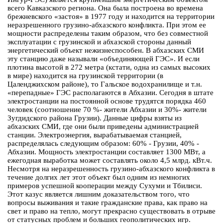
всего Кавказского региона. Она была построена во времена
брежневского «застоя» в 1977 году и находится на территории
неразрешенного грузино-абхазского конфликта. При этом ее
мощности распределены таким образом, что без совместной
эксплуатации с грузинской и абхазской стороны данный
энергетический объект нежизнеспособен. В абхазских СМИ
эту станцию даже называли «объединяющей ГЭС». И если
плотина высотой в 272 метра (кстати, одна из самых высоких
в мире) находится на грузинской территории (в
Цаленджихском районе), то Гальское водохранилище и т.н.
«перепадные» ГЭС располагаются в Абхазии. Сегодня в штате
электростанции на постоянной основе трудятся порядка 460
человек (соотношение 70 %- жители Абхазии и 30%- жители
Зугдидского района Грузии). Данные цифры взяты из
абхазских СМИ, где они были приведены администрацией
станции. Электроэнергия, вырабатываемая станцией,
распределялась следующим образом: 60% - Грузии, 40% -
Абхазии. Мощность электростанции составляет 1300 МВт, а
ежегодная выработка может составлять около 4,5 млрд. кВт.ч.
Несмотря на неразрешенность грузино-абхазского конфликта в
течение долгих лет этот объект был одним из немногих
примеров успешной кооперации между Сухуми и Тбилиси.
Этот казус является лишним доказательством того, что
вопросы выживания и такие гражданские права, как право на
свет и право на тепло, могут прекрасно существовать в отрыве
от статусных проблем и больших геополитических игр.