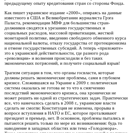
предыдущему опыту кредитования стран со стороны Фонда.
Как пишет украинское издание «2000», опираясь на данные
известного в США и Великобритании журналиста Грэга
Паласта, рекомендации МВФ для большинства стран-
должников сводятся к урезанию государственных и
социальных расходов, массовой приватизации, жесткой
монетарной политике, введению свободного обменного курса
национальной валюты, отказу государства от протекционизма
и отмене государственных субсидий. А теперь «приложите»
это к украинской действительности, где разного рода
«революции» и волнения происходили и без таких
экономических потрясений, и получите социальный взрыв!
Трагизм ситуации в том, что органы госвласти, которые
должны решать экономические проблемы, сами в глубоком
кризисе. Сложившаяся на Украине к 2009 г. политическая
система оказалась не готова не то что к смягчению
последствий экономического кризиса, она хронически не
может решить ни одной из стратегических задач. Практически
все, что намечалось сделать в 2008 г., украинские власти
сделать не смогли: Конституция не изменена, прорыва в
вопросе вступления в НАТО и ЕС, которое проталкивают
президент и премьер, нет. В основном, проблемы пытались и
пытаются решить только по мере их возникновения: будь то
наводнение в западных областях или тема «Голодомора».