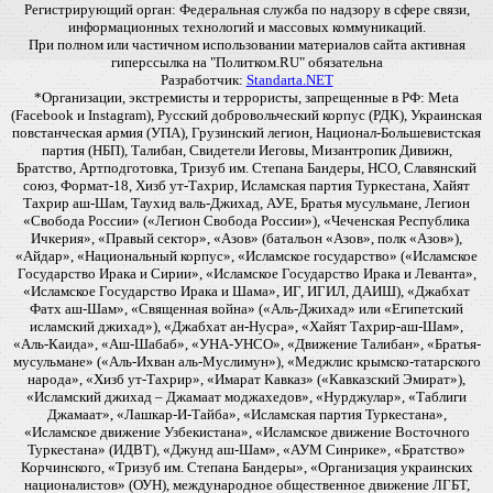
Регистрирующий орган: Федеральная служба по надзору в сфере связи,
информационных технологий и массовых коммуникаций.
При полном или частичном использовании материалов сайта активная
гиперссылка на "Политком.RU" обязательна
Разработчик:
Standarta.NET
*Организации, экстремисты и террористы, запрещенные в РФ: Meta
(Facebook и Instagram), Русский добровольческий корпус (РДК), Украинская
повстанческая армия (УПА), Грузинский легион, Национал-Большевистская
партия (НБП), Талибан, Свидетели Иеговы, Мизантропик Дивижн,
Братство, Артподготовка, Тризуб им. Степана Бандеры, НСО, Славянский
союз, Формат-18, Хизб ут-Тахрир, Исламская партия Туркестана, Хайят
Тахрир аш-Шам, Таухид валь-Джихад, АУЕ, Братья мусульмане, Легион
«Свобода России» («Легион Свобода России»), «Чеченская Республика
Ичкерия», «Правый сектор», «Азов» (батальон «Азов», полк «Азов»),
«Айдар», «Национальный корпус», «Исламское государство» («Исламское
Государство Ирака и Сирии», «Исламское Государство Ирака и Леванта»,
«Исламское Государство Ирака и Шама», ИГ, ИГИЛ, ДАИШ), «Джабхат
Фатх аш-Шам», «Священная война» («Аль-Джихад» или «Египетский
исламский джихад»), «Джабхат ан-Нусра», «Хайят Тахрир-аш-Шам»,
«Аль-Каида», «Аш-Шабаб», «УНА-УНСО», «Движение Талибан», «Братья-
мусульмане» («Аль-Ихван аль-Муслимун»), «Меджлис крымско-татарского
народа», «Хизб ут-Тахрир», «Имарат Кавказ» («Кавказский Эмират»),
«Исламский джихад – Джамаат моджахедов», «Нурджулар», «Таблиги
Джамаат», «Лашкар-И-Тайба», «Исламская партия Туркестана»,
«Исламское движение Узбекистана», «Исламское движение Восточного
Туркестана» (ИДВТ), «Джунд аш-Шам», «АУМ Синрике», «Братство»
Корчинского, «Тризуб им. Степана Бандеры», «Организация украинских
националистов» (ОУН), международное общественное движение ЛГБТ,