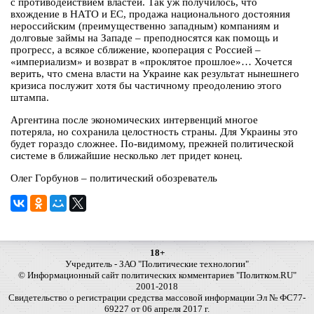
с противодействием властей. Так уж получилось, что
вхождение в НАТО и ЕС, продажа национального достояния
нероссийским (преимущественно западным) компаниям и
долговые займы на Западе – преподносятся как помощь и
прогресс, а всякое сближение, кооперация с Россией –
«империализм» и возврат в «проклятое прошлое»… Хочется
верить, что смена власти на Украине как результат нынешнего
кризиса послужит хотя бы частичному преодолению этого
штампа.
Аргентина после экономических интервенций многое
потеряла, но сохранила целостность страны. Для Украины это
будет гораздо сложнее. По-видимому, прежней политической
системе в ближайшие несколько лет придет конец.
Олег Горбунов – политический обозреватель
18+
Учредитель - ЗАО "Политические технологии"
© Информационный сайт политических комментариев "Политком.RU"
2001-2018
Свидетельство о регистрации средства массовой информации Эл № ФС77-
69227 от 06 апреля 2017 г.