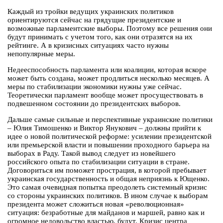
Каждый из тройки ведущих украинских политиков
ориентируются сейчас на грядущие президентские и
возможные парламентские выборы. Поэтому все решения они
будут принимать с учетом того, как они отразятся на их
рейтинге. А в кризисных ситуациях часто нужны
непопулярные меры.
Недееспособность парламента или коалиции, которая вскоре
может быть создана, может продлиться несколько месяцев. А
меры по стабилизации экономики нужны уже сейчас.
Теоретически парламент вообще может просуществовать в
подвешенном состоянии до президентских выборов.
Дальше самые сильные и перспективные украинские политики
– Юлия Тимошенко и Виктор Янукович – должны прийти к
идее о новой политической реформе: усилении президентской
или премьерской власти и повышении проходного барьера на
выборах в Раду. Такой вывод следует из новейшего
российского опыта по стабилизации ситуации в стране.
Договориться им поможет прострация, в которой пребывает
украинская государственность и общая неприязнь к Ющенко.
Это самая очевидная попытка преодолеть системный кризис
со стороны украинских политиков. В ином случае к выборам
президента может сложиться новая «революционная»
ситуация: безработные для майданов и маршей, равно как и
огромное недовольство властью, будут. Кризис центра