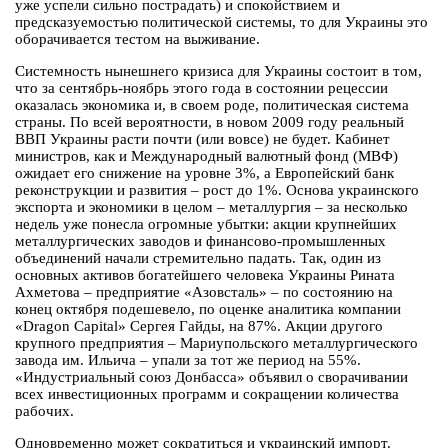
уже успели сильно пострадать) и спокойствием и
предсказуемостью политической системы, то для Украины это
оборачивается тестом на выживание.
Системность нынешнего кризиса для Украины состоит в том,
что за сентябрь-ноябрь этого года в состоянии рецессии
оказалась экономика и, в своем роде, политическая система
страны. По всей вероятности, в новом 2009 году реальный
ВВП Украины расти почти (или вовсе) не будет. Кабинет
министров, как и Международный валютный фонд (МВФ)
ожидает его снижение на уровне 3%, а Европейский банк
реконструкции и развития – рост до 1%. Основа украинского
экспорта и экономики в целом – металлургия – за несколько
недель уже понесла огромные убытки: акции крупнейших
металлургических заводов и финансово-промышленных
объединений начали стремительно падать. Так, один из
основных активов богатейшего человека Украины Рината
Ахметова – предприятие «Азовсталь» – по состоянию на
конец октября подешевело, по оценке аналитика компании
«Dragon Capital» Сергея Гайды, на 87%. Акции другого
крупного предприятия – Мариупольского металлургического
завода им. Ильича – упали за тот же период на 55%.
«Индустриальный союз Донбасса» объявил о сворачивании
всех инвестиционных программ и сокращении количества
рабочих.
Одновременно может сократиться и украинский импорт.