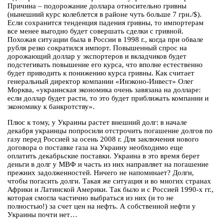
Причина – подорожание доллара относительно гривны
(нынешний курс колеблется в районе чуть больше 7 грн./$).
Если сохранится тенденция падения гривны, то импортерам
все менее выгодно будет совершать сделки с гривной.
Похожая ситуации была в России в 1998 г., когда при обвале
рубля резко сократился импорт. Повышенный спрос на
дорожающий доллар у экспортеров и вкладчиков будет
подстегивать повышение его курса, что вполне естественно
будет приводить к понижению курса гривны. Как считает
генеральный директор компании «Инэконо-Инвест» Олег
Морква, «украинская экономика очень завязана на долларе:
если доллар будет расти, то это будет приближать компании и
экономику к банкротству».
Плюс к тому, у Украины растет внешний долг: в начале
декабря украинцы попросили отстрочить погашение долгов по
газу перед Россией за осень 2008 г. Для заключения нового
договора о поставке газа на Украину необходимо еще
оплатить декабрьские поставки. Украина в это время берет
деньги в долг у МВФ и часть из них направляет на погашение
прежних задолженностей. Ничего не напоминает? Долги,
чтобы погасить долги. Такая же ситуация и во многих странах
Африки и Латинской Америки. Так было и с Россией 1990-х гг.,
которая смогла частично выбраться из них (и то не
полностью!) за счет цен на нефть. А собственной нефти у
Украины почти нет…