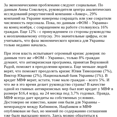
За экономическими проблемами следуют социальные. По
данным Анны Сокольчук, руководителя центра аналитических
исследований рекрутинговой компании «Анкор», 29%
компаний на Украине намерены сокращать или уже сократили
численность персонала. Пока, по данным «ФОМ – Украина»
на конец ноября, с сокращением на работе столкнулось 16%
граждан. Еще 12% - с принуждением со стороны руководства
к неоплачиваемому отпуску. Это значительные цифры, если
учитывать, что фаза экономического кризиса для Украины
только недавно началась.
При этом власть испытывает огромный кризис доверия: по
данным того же «ФОМ – Украина», только 8% граждан
думают, что антикризисная программа, принятая Верховной
Радой, поможет в преодолении кризиса. Еще меньше людей
верят, что поможет преодолеть кризис Юлия Тимошенко (7%),
Виктор Ющенко (2%), Национальный банк Украины (1%). В
кредит МВФ верит, кстати, тоже мало граждан – всего 5%. И
что же в это время делает руководство страны? В качестве
одной из главных антикризисных мер был взят кредит у МВФ в
размере $16,4 млрд. на 24 месяца под 3,7% годовых. Правда,
МВФ всегда дает кредиты на собственных условиях.
Достоверно не известно, какие они были для Украины –
меморандум между Кабмином, Нацбанком и МВФ
опубликован не был, но мнений по содержанию соглашения
уже было высказано много. Здесь можно обратиться к