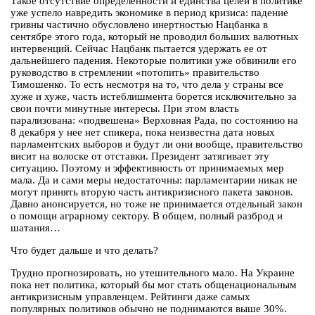
Такое отсутствие определенности и единства целей в политике
уже успело навредить экономике в период кризиса: падение
гривны частично обусловлено инертностью Нацбанка в
сентябре этого года, который не проводил больших валютных
интервенций. Сейчас Нацбанк пытается удержать ее от
дальнейшего падения. Некоторые политики уже обвинили его
руководство в стремлении «потопить» правительство
Тимошенко. То есть несмотря на то, что дела у страны все
хуже и хуже, часть истеблишмента борется исключительно за
свои почти минутные интересы. При этом власть
парализована: «подвешена» Верховная Рада, по состоянию на
8 декабря у нее нет спикера, пока неизвестна дата новых
парламентских выборов и будут ли они вообще, правительство
висит на волоске от отставки. Президент затягивает эту
ситуацию. Поэтому и эффективность от принимаемых мер
мала. Да и сами меры недостаточны: парламентарии никак не
могут принять вторую часть антикризисного пакета законов.
Давно анонсируется, но тоже не принимается отдельный закон
о помощи аграрному сектору. В общем, полный разброд и
шатания…
Что будет дальше и что делать?
Трудно прогнозировать, но утешительного мало. На Украине
пока нет политика, который бы мог стать общенациональным
антикризисным управленцем. Рейтинги даже самых
популярных политиков обычно не поднимаются выше 30%.