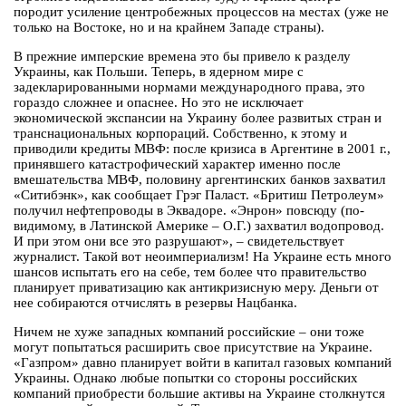
породит усиление центробежных процессов на местах (уже не
только на Востоке, но и на крайнем Западе страны).
В прежние имперские времена это бы привело к разделу
Украины, как Польши. Теперь, в ядерном мире с
задекларированными нормами международного права, это
гораздо сложнее и опаснее. Но это не исключает
экономической экспансии на Украину более развитых стран и
транснациональных корпораций. Собственно, к этому и
приводили кредиты МВФ: после кризиса в Аргентине в 2001 г.,
принявшего катастрофический характер именно после
вмешательства МВФ, половину аргентинских банков захватил
«Ситибэнк», как сообщает Грэг Паласт. «Бритиш Петролеум»
получил нефтепроводы в Эквадоре. «Энрон» повсюду (по-
видимому, в Латинской Америке – О.Г.) захватил водопровод.
И при этом они все это разрушают», – свидетельствует
журналист. Такой вот неоимпериализм! На Украине есть много
шансов испытать его на себе, тем более что правительство
планирует приватизацию как антикризисную меру. Деньги от
нее собираются отчислять в резервы Нацбанка.
Ничем не хуже западных компаний российские – они тоже
могут попытаться расширить свое присутствие на Украине.
«Газпром» давно планирует войти в капитал газовых компаний
Украины. Однако любые попытки со стороны российских
компаний приобрести большие активы на Украине столкнутся