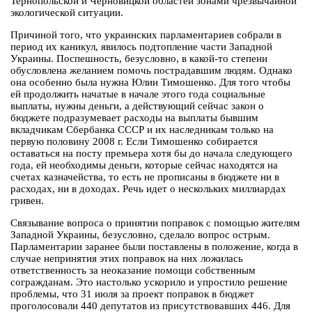
Тернопольской и Черновицкой областей зонами чрезвычайной
экологической ситуации.
Причиной того, что украинских парламентариев собрали в
период их каникул, явилось подтопление части Западной
Украины. Поспешность, безусловно, в какой-то степени
обусловлена желанием помочь пострадавшим людям. Однако
она особенно была нужна Юлии Тимошенко. Для того чтобы
ей продолжить начатые в начале этого года социальные
выплаты, нужны деньги, а действующий сейчас закон о
бюджете подразумевает расходы на выплаты бывшим
вкладчикам Сбербанка СССР и их наследникам только на
первую половину 2008 г. Если Тимошенко собирается
оставаться на посту премьера хотя бы до начала следующего
года, ей необходимы деньги, которые сейчас находятся на
счетах казначейства, то есть не прописаны в бюджете ни в
расходах, ни в доходах. Речь идет о нескольких миллиардах
гривен.
Связывание вопроса о принятии поправок с помощью жителям
Западной Украины, безусловно, сделало вопрос острым.
Парламентарии заранее были поставлены в положение, когда в
случае непринятия этих поправок на них ложилась
ответственность за неоказание помощи собственным
согражданам. Это настолько ускорило и упростило решение
проблемы, что 31 июля за проект поправок в бюджет
проголосовали 440 депутатов из присутствовавших 446. Для