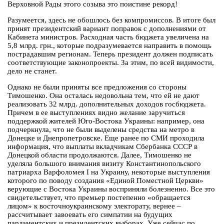
Верховной Рады этого созыва это поистине рекорд!
Разумеется, здесь не обошлось без компромиссов. В итоге был
принят президентский вариант поправок с дополнениями от
Кабинета министров. Расходная часть бюджета увеличена на
5,8 млрд. грн., которые подразумевается направить в помощь
пострадавшим регионам. Теперь президент должен подписать
соответствующие законопроекты. За этим, по всей видимости,
дело не станет.
Однако не были приняты все предложения со стороны
Тимошенко. Она осталась недовольна тем, что ей не дают
реализовать 32 млрд. дополнительных доходов госбюджета.
Причем в ее выступлениях видно желание заручиться
поддержкой жителей Юго-Востока Украины: например, она
подчеркнула, что не были выделены средства на метро в
Донецке и Днепропетровске. Еще ранее по СМИ проходила
информация, что выплаты вкладчикам Сбербанка СССР в
Донецкой области продолжаются. Далее, Тимошенко не
уделяла большого внимания визиту Константинопольского
патриарха Варфоломея I на Украину, некоторые выступления
которого по поводу создания «Единой Поместной Церкви»
верующие с Востока Украины восприняли болезненно. Все это
свидетельствует, что премьер постепенно «обращается
лицом» к восточноукраинскому электорату, вернее –
рассчитывает завоевать его симпатии на будущих
парламентских и президентских выборах. Уже сейчас по