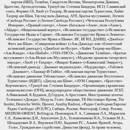
партия (НБП), Талибан, Свидетели Иеговы, Мизантропик Дивижн,
Братство, Артподготовка, Тризуб им. Степана Бандеры, НСО, Славянский
союз, Формат-18, Хизб ут-Тахрир, Исламская партия Туркестана, Хайят
Тахрир аш-Шам, Таухид валь-Джихад, АУЕ, Братья мусульмане, Легион
«Свобода России» («Легион Свобода России»), «Чеченская Республика
Ичкерия», «Правый сектор», «Азов» (батальон «Азов», полк «Азов»),
«Айдар», «Национальный корпус», «Исламское государство» («Исламское
Государство Ирака и Сирии», «Исламское Государство Ирака и Леванта»,
«Исламское Государство Ирака и Шама», ИГ, ИГИЛ, ДАИШ), «Джабхат
Фатх аш-Шам», «Священная война» («Аль-Джихад» или «Египетский
исламский джихад»), «Джабхат ан-Нусра», «Хайят Тахрир-аш-Шам»,
«Аль-Каида», «Аш-Шабаб», «УНА-УНСО», «Движение Талибан», «Братья-
мусульмане» («Аль-Ихван аль-Муслимун»), «Меджлис крымско-татарского
народа», «Хизб ут-Тахрир», «Имарат Кавказ» («Кавказский Эмират»),
«Исламский джихад – Джамаат моджахедов», «Нурджулар», «Таблиги
Джамаат», «Лашкар-И-Тайба», «Исламская партия Туркестана»,
«Исламское движение Узбекистана», «Исламское движение Восточного
Туркестана» (ИДВТ), «Джунд аш-Шам», «АУМ Синрике», «Братство»
Корчинского, «Тризуб им. Степана Бандеры», «Организация украинских
националистов» (ОУН), международное общественное движение ЛГБТ,
А.Навальный, К.Буданов, Д.Гордон, А.Арестович. Иностранные агенты:
Телеканал «Дождь», Медуза, Голос Америки, ТК Настоящее Время, The
Insider, Deutsche Welle, Проект, Azatliq Radiosi, «Радио Свободная Европа/
Радио Свобода» (PCE/PC), Сибирь. Реалии, Фактограф, Север. Реалии,
MEDIUM-ORIENT, Bellingcat, Пономарев Л. А., Савицкая Л.А., Маркелов
С.Е., Камалягин Д.Н., Апахончич Д.А., Толоконникова Н.А., Гельман М.А.,
Шендерович В.А., Верзилов П.Ю., Баданин Р.С., Альянс Врачей, Агора,
Голос, Гражданское содействие, Династия (фонд), За права человека,