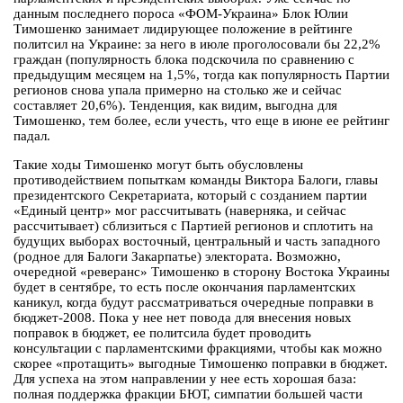
данным последнего пороса «ФОМ-Украина» Блок Юлии
Тимошенко занимает лидирующее положение в рейтинге
политсил на Украине: за него в июле проголосовали бы 22,2%
граждан (популярность блока подскочила по сравнению с
предыдущим месяцем на 1,5%, тогда как популярность Партии
регионов снова упала примерно на столько же и сейчас
составляет 20,6%). Тенденция, как видим, выгодна для
Тимошенко, тем более, если учесть, что еще в июне ее рейтинг
падал.
Такие ходы Тимошенко могут быть обусловлены
противодействием попыткам команды Виктора Балоги, главы
президентского Секретариата, который с созданием партии
«Единый центр» мог рассчитывать (наверняка, и сейчас
рассчитывает) сблизиться с Партией регионов и сплотить на
будущих выборах восточный, центральный и часть западного
(родное для Балоги Закарпатье) электората. Возможно,
очередной «реверанс» Тимошенко в сторону Востока Украины
будет в сентябре, то есть после окончания парламентских
каникул, когда будут рассматриваться очередные поправки в
бюджет-2008. Пока у нее нет повода для внесения новых
поправок в бюджет, ее политсила будет проводить
консультации с парламентскими фракциями, чтобы как можно
скорее «протащить» выгодные Тимошенко поправки в бюджет.
Для успеха на этом направлении у нее есть хорошая база:
полная поддержка фракции БЮТ, симпатии большей части