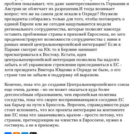
проблем показывает, что даже заинтересованность Германии и
Австрии не облегчает их разрешения.И тогда возникает
вопрос: что же на самом деле искали в Охриде? Неужели
президенты собирались только для того, чтобы поговорить о
единой Европе или же сегодня нащупываются модели
регионального сотрудничества, которые позволят навсегда
оставить проблемные страны в прихожей Евросоюза, но зато
продемонстрируют возможности сотрудничества с ними в
рамках некоей центральноевропейской интеграции? Если в
Париже смотрят на Юг, то в Берлине начинают
присматриваться к Востоку. Кстати, идея
центральноевропейской интеграции позволила бы надолго
забыть и об украинском стремлении присоединиться к ЕС -
хотя президента Виктора Ющенко в Охриде не было, о его
стране там не забыли и поддержку ей выразили.
Конечно, пока что до создания Центральноевропейского союза
еще очень далеко - но он может оказаться куда более
дееспособным образованием, чем европейская политика
соседства, пока что скорее воспринимающаяся соседями ЕС
как барьер на пути в Брюссель. Впрочем, справедливости ради
стоит вспомнить, что все проекты интеграции на континенте
вне ЕС пока что заканчивались крахом - просто потому, что
странам, претендующим на членство в Евросоюзе, нужно в
гостиную, а не в прихожую.