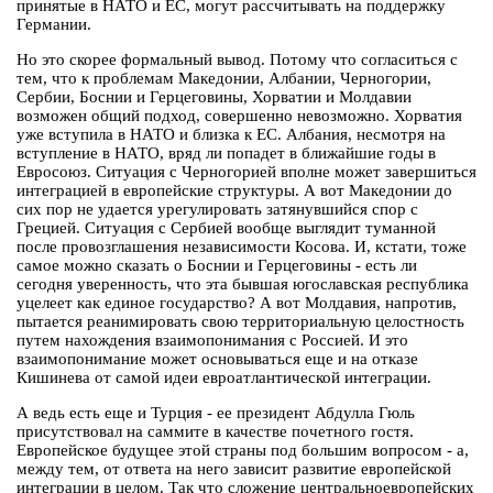
принятые в НАТО и ЕС, могут рассчитывать на поддержку
Германии.
Но это скорее формальный вывод. Потому что согласиться с
тем, что к проблемам Македонии, Албании, Черногории,
Сербии, Боснии и Герцеговины, Хорватии и Молдавии
возможен общий подход, совершенно невозможно. Хорватия
уже вступила в НАТО и близка к ЕС. Албания, несмотря на
вступление в НАТО, вряд ли попадет в ближайшие годы в
Евросоюз. Ситуация с Черногорией вполне может завершиться
интеграцией в европейские структуры. А вот Македонии до
сих пор не удается урегулировать затянувшийся спор с
Грецией. Ситуация с Сербией вообще выглядит туманной
после провозглашения независимости Косова. И, кстати, тоже
самое можно сказать о Боснии и Герцеговины - есть ли
сегодня уверенность, что эта бывшая югославская республика
уцелеет как единое государство? А вот Молдавия, напротив,
пытается реанимировать свою территориальную целостность
путем нахождения взаимопонимания с Россией. И это
взаимопонимание может основываться еще и на отказе
Кишинева от самой идеи евроатлантической интеграции.
А ведь есть еще и Турция - ее президент Абдулла Гюль
присутствовал на саммите в качестве почетного гостя.
Европейское будущее этой страны под большим вопросом - а,
между тем, от ответа на него зависит развитие европейской
интеграции в целом. Так что сложение центральноевропейских