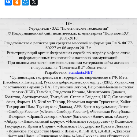
18+
Учредитель - ЗАО "Политические технологии"
© Информационный сайт политических комментариев "Политком.RU"
2001-2018
Свидетельство о регистрации средства массовой информации Эл № ФС77-
69227 от 06 апреля 2017 г.
Регистрирующий орган: Федеральная служба по надзору в сфере связи,
информационных технологий и массовых коммуникаций.
При полном или частичном использовании материалов сайта активная
гиперссылка на "Политком.RU" обязательна
Разработчик:
Standarta.NET
*Организации, экстремисты и террористы, запрещенные в РФ: Meta
(Facebook и Instagram), Русский добровольческий корпус (РДК), Украинская
повстанческая армия (УПА), Грузинский легион, Национал-Большевистская
партия (НБП), Талибан, Свидетели Иеговы, Мизантропик Дивижн,
Братство, Артподготовка, Тризуб им. Степана Бандеры, НСО, Славянский
союз, Формат-18, Хизб ут-Тахрир, Исламская партия Туркестана, Хайят
Тахрир аш-Шам, Таухид валь-Джихад, АУЕ, Братья мусульмане, Легион
«Свобода России» («Легион Свобода России»), «Чеченская Республика
Ичкерия», «Правый сектор», «Азов» (батальон «Азов», полк «Азов»),
«Айдар», «Национальный корпус», «Исламское государство» («Исламское
Государство Ирака и Сирии», «Исламское Государство Ирака и Леванта»,
«Исламское Государство Ирака и Шама», ИГ, ИГИЛ, ДАИШ), «Джабхат
Фатх аш-Шам», «Священная война» («Аль-Джихад» или «Египетский