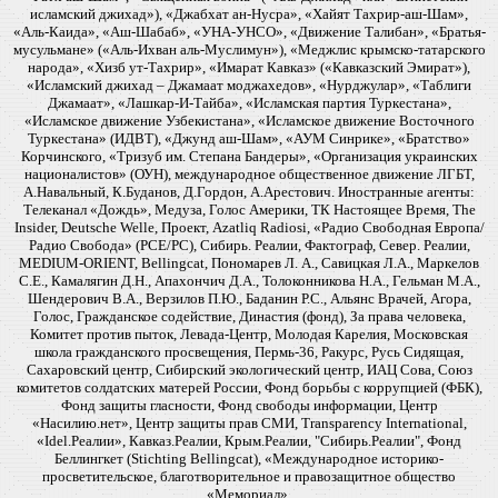
исламский джихад»), «Джабхат ан-Нусра», «Хайят Тахрир-аш-Шам»,
«Аль-Каида», «Аш-Шабаб», «УНА-УНСО», «Движение Талибан», «Братья-
мусульмане» («Аль-Ихван аль-Муслимун»), «Меджлис крымско-татарского
народа», «Хизб ут-Тахрир», «Имарат Кавказ» («Кавказский Эмират»),
«Исламский джихад – Джамаат моджахедов», «Нурджулар», «Таблиги
Джамаат», «Лашкар-И-Тайба», «Исламская партия Туркестана»,
«Исламское движение Узбекистана», «Исламское движение Восточного
Туркестана» (ИДВТ), «Джунд аш-Шам», «АУМ Синрике», «Братство»
Корчинского, «Тризуб им. Степана Бандеры», «Организация украинских
националистов» (ОУН), международное общественное движение ЛГБТ,
А.Навальный, К.Буданов, Д.Гордон, А.Арестович. Иностранные агенты:
Телеканал «Дождь», Медуза, Голос Америки, ТК Настоящее Время, The
Insider, Deutsche Welle, Проект, Azatliq Radiosi, «Радио Свободная Европа/
Радио Свобода» (PCE/PC), Сибирь. Реалии, Фактограф, Север. Реалии,
MEDIUM-ORIENT, Bellingcat, Пономарев Л. А., Савицкая Л.А., Маркелов
С.Е., Камалягин Д.Н., Апахончич Д.А., Толоконникова Н.А., Гельман М.А.,
Шендерович В.А., Верзилов П.Ю., Баданин Р.С., Альянс Врачей, Агора,
Голос, Гражданское содействие, Династия (фонд), За права человека,
Комитет против пыток, Левада-Центр, Молодая Карелия, Московская
школа гражданского просвещения, Пермь-36, Ракурс, Русь Сидящая,
Сахаровский центр, Сибирский экологический центр, ИАЦ Сова, Союз
комитетов солдатских матерей России, Фонд борьбы с коррупцией (ФБК),
Фонд защиты гласности, Фонд свободы информации, Центр
«Насилию.нет», Центр защиты прав СМИ, Transparency International,
«Idel.Реалии», Кавказ.Реалии, Крым.Реалии, "Сибирь.Реалии", Фонд
Беллингкет (Stichting Bellingcat), «Международное историко-
просветительское, благотворительное и правозащитное общество
«Мемориал».