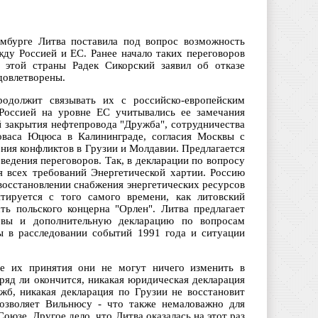
мбурге Литва поставила под вопрос возможность
жду Россией и ЕС. Ранее начало таких переговоров
 этой страны Радек Сикорский заявил об отказе
довлетворены.
родолжит связывать их с российско-европейским
 Россией на уровне ЕС учитывались ее замечания
й закрытия нефтепровода "Дружба", сотрудничества
ловаса Юцюса в Калининграде, согласия Москвы с
ия конфликтов в Грузии и Молдавии. Предлагается
 ведения переговоров. Так, в декларации по вопросу
ся всех требований Энергетической хартии. Россию
восстановлении снабжения энергетических ресурсов
тируется с того самого времени, как литовский
ь польского концерна "Орлен". Литва предлагает
овы и дополнительную декларацию по вопросам
ы в расследовании событий 1991 года и ситуации
ае их принятия они не могут ничего изменить в
яд ли окончится, никакая юридическая декларация
жб, никакая декларация по Грузии не восстановит
позволяет Вильнюсу - что также немаловажно для
оюзе. Другое дело, что Литва оказалась на этот раз