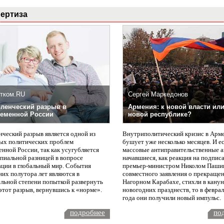
ертиза
тком.RU
Сергей Маркедонов
ленческий разрыв в
Армения: к новой власти или
еменной России
новой республике?
нческий разрыв является одной из
Внутриполитический кризис в Арм
ых политических проблем
бушует уже несколько месяцев. И е
нной России, так как усугубляется
массовые антиправительственные а
пиальной разницей в вопросе
начавшиеся, как реакция на подпис
ации в глобальный мир. События
премьер-министром Николом Паши
них полутора лет являются в
совместного заявления о прекращен
ельной степени попыткой развернуть
Нагорном Карабахе, стихли в канун
этот разрыв, вернувшись к «норме».
новогодних празднеств, то в февра
года они получили новый импульс.
подробнее
по