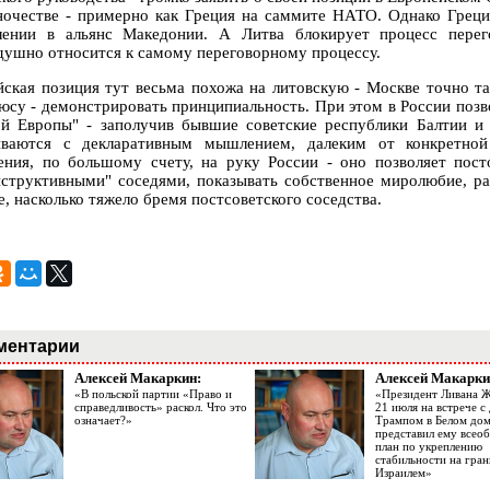
ночестве - примерно как Греция на саммите НАТО. Однако Греци
лении в альянс Македонии. А Литва блокирует процесс перег
душно относится к самому переговорному процессу.
йская позиция тут весьма похожа на литовскую - Москве точно т
юсу - демонстрировать принципиальность. При этом в России позво
ой Европы" - заполучив бывшие советские республики Балтии 
иваются с декларативным мышлением, далеким от конкретной
ния, по большому счету, на руку России - оно позволяет пос
нструктивными" соседями, показывать собственное миролюбие, ра
, насколько тяжело бремя постсоветского соседства.
ментарии
Алексей Макаркин:
Алексей Макарки
«В польской партии «Право и
«Президент Ливана 
справедливость» раскол. Что это
21 июля на встрече 
означает?»
Трампом в Белом до
представил ему все
план по укреплению
стабильности на гран
Израилем»