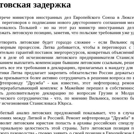
товская задержка
трече министров иностранных дел Европейского Союза в Люксе
а переговоров о подписании нового двустороннего соглашения ме
ровалось Польшей - но на этот раз министр иностранных дел
ржать литовскую позицию, заметив, что польские требования уже у
етворить литовские будет гораздо сложнее - если Вильнюс п
оворным процессом. Литва добивается, чтобы в переговорах с
ительно гарантий поставок энергоресурсов, конкретных объяснени
и в деле об исчезновении литовского предпринимателя Станис
ванием выплатить компенсации бывшим литовским ссыльным, решен
пить все эти требования в декларациях, прилагаемых к мандату для
етики Литва предлагает закрепить обязательство России держать
ы призывается более активно сотрудничать в решении вопроса по 
фтепроводу "Дружба" - как известно, этот нефтепровод ремон
перерабатывающий комплекс в Мажейкяе перешел в собственност
ть дополнительную декларацию по вопросам Грузии и Молд
ческого сотрудничества - что, по мнению Вильнюса, помогло б
г исчезновения Станисловаса Юцоса.
беглый анализ литовских предложений показывает, что в случ
ениях между Литвой и Россией. Ремонт нефтепровода "Дружба" вр
зволит литовским юристам попасть в архивы российских спецслу
ториальную целостность этой страны. Зато литовская позиция 
кого руководства - громко заявить о своей позиции в Европейском С