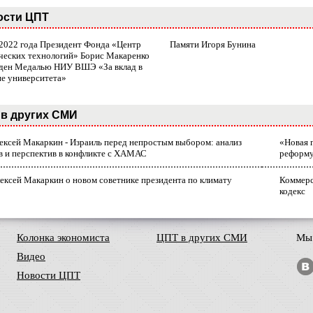
ости ЦПТ
 2022 года Президент Фонда «Центр
Памяти Игоря Бунина
ческих технологий» Борис Макаренко
ден Медалью НИУ ВШЭ «За вклад в
ие университета»
в других СМИ
лексей Макаркин - Израиль перед непростым выбором: анализ
«Новая 
в и перспектив в конфликте с ХАМАС
реформ
ексей Макаркин о новом советнике президента по климату
Коммерс
кодекс
Колонка экономиста
ЦПТ в других СМИ
Мы 
Видео
Новости ЦПТ