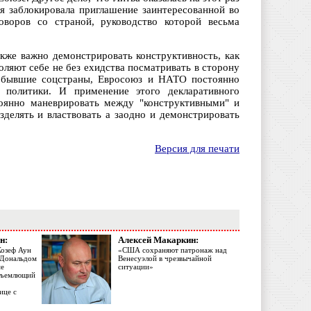
я заблокировала приглашение заинтересованной во
оворов со страной, руководство которой весьма
акже важно демонстрировать конструктивность, как
ляют себе не без ехидства посматривать в сторону
и бывшие соцстраны, Евросоюз и НАТО постоянно
 политики. И применение этого декларативного
тоянно маневрировать между "конструктивными" и
зделять и властвовать а заодно и демонстрировать
Версия для печати
н:
Алексей Макаркин:
Жозеф Аун
«США сохраняют патронаж над
с Дональдом
Венесуэлой в чрезвычайной
ме
ситуации»
объемлющий
ице с