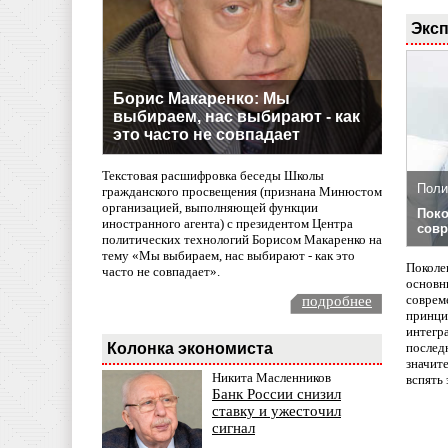
Эксп
Борис Макаренко: Мы
выбираем, нас выбирают - как
это часто не совпадает
Текстовая расшифровка беседы Школы
Поли
гражданского просвещения (признана Минюстом
организацией, выполняющей функции
Поко
иностранного агента) с президентом Центра
совр
политических технологий Борисом Макаренко на
тему «Мы выбираем, нас выбирают - как это
Поколе
часто не совпадает».
основн
совреме
подробнее
принци
интегр
Колонка экономиста
послед
значит
Никита Масленников
вспять 
Банк России снизил
ставку и ужесточил
сигнал