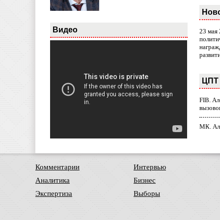
Нов
Видео
23 мая
полити
награж
развит
ЦПТ 
FIB. А
вызово
МК. Ал
Комментарии
Интервью
Аналитика
Бизнес
Экспертиза
Выборы