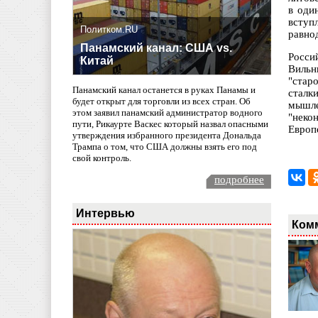
в оди
вступ
Политком.RU
равно
Панамский канал: США vs.
Росси
Китай
Вильн
"стар
Панамский канал останется в руках Панамы и
сталк
будет открыт для торговли из всех стран. Об
мышле
этом заявил панамский администратор водного
"неко
пути, Рикаурте Васкес который назвал опасными
Европе
утверждения избранного президента Дональда
Трампа о том, что США должны взять его под
свой контроль.
подробнее
Интервью
Ком