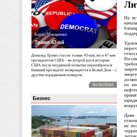
Ли
На вс
начал
блоки
подде
Борис Макаренко
Трамп 47-ой
Удовл
перег
относ
Дональд Трамп стал не только 45-ым, но и 47-ым
Росси
президентом США – во второй раз в истории
требо
США после неудачной попытки переизбраться
закре
бывший президент возвращается в Белый Дом – с
энерг
другим порядковым номером.
должн
подробнее
по не
нефте
приня
Бизнес
юриди
вокру
Даже 
отнош
не по
терри
литовс