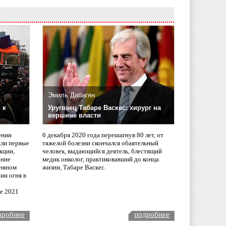
Эмиль Дабагян
 к
Уругваец Табаре Васкес: хирург на
вершине власти
ении
6 декабря 2020 года перешагнув 80 лет, от
сли первые
тяжелой болезни скончался обаятельный
кции,
человек, выдающийся деятель, блестящий
ание
медик онколог, практиковавший до конца
няном
жизни, Табаре Васкес.
ии огня в
ле 2021
дробнее
подробнее