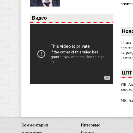
вспять 
Видео
Нов
23 мая
полити
награж
развит
ЦПТ 
FIB. А
вызово
МК. Ал
Комментарии
Интервью