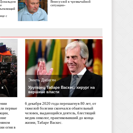
с Дональдом
Венесуэлой в чрезвычайной
ме
ситуации»
объемлющий
ице с
Эмиль Дабагян
 к
Уругваец Табаре Васкес: хирург на
вершине власти
ении
6 декабря 2020 года перешагнув 80 лет, от
сли первые
тяжелой болезни скончался обаятельный
кции,
человек, выдающийся деятель, блестящий
ание
медик онколог, практиковавший до конца
няном
жизни, Табаре Васкес.
ии огня в