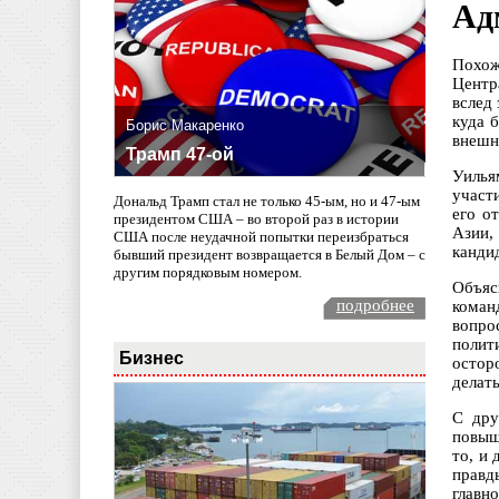
Ад
Похож
Центр
вслед
куда 
Борис Макаренко
внешне
Трамп 47-ой
Уилья
участ
Дональд Трамп стал не только 45-ым, но и 47-ым
его о
президентом США – во второй раз в истории
Азии,
США после неудачной попытки переизбраться
канди
бывший президент возвращается в Белый Дом – с
другим порядковым номером.
Объяс
подробнее
коман
вопро
полит
Бизнес
остор
делат
С дру
повыш
то, и
правд
главн