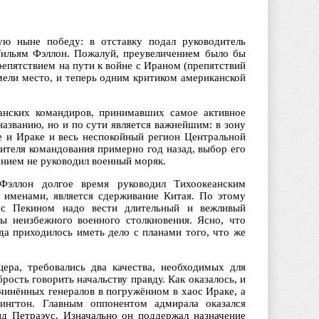
ую ныне победу: в отставку подал руководитель
Уильям Фэллон. Пожалуй, преувеличением было бы
епятствием на пути к войне с Ираном (препятствий
мели место, и теперь одним критиком американской
.
анских командиров, принимавших самое активное
названию, но и по сути является важнейшим: в зону
е и Ираке и весь неспокойный регион Центральной
ителя командования примерно год назад, выбор его
нием не руководил военный моряк.
Фэллон долгое время руководил Тихоокеанским
и именами, является сдерживание Китая. По этому
 с Пекином надо вести длительный и вежливый
ы неизбежного военного столкновения. Ясно, что
да приходилось иметь дело с планами того, что же
ера, требовались два качества, необходимых для
ость говорить начальству правду. Как оказалось, и
чинённых генералов в погружённом в хаос Ираке, а
нгтон. Главным оппонентом адмирала оказался
д Петраэус. Изначально он поддержал назначение