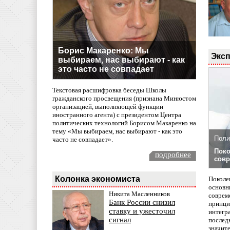
Борис Макаренко: Мы
Эксп
выбираем, нас выбирают - как
это часто не совпадает
Текстовая расшифровка беседы Школы
гражданского просвещения (признана Минюстом
организацией, выполняющей функции
иностранного агента) с президентом Центра
политических технологий Борисом Макаренко на
тему «Мы выбираем, нас выбирают - как это
Поли
часто не совпадает».
Поко
подробнее
совр
Колонка экономиста
Поколе
основн
Никита Масленников
совреме
Банк России снизил
принци
ставку и ужесточил
интегр
сигнал
послед
значит