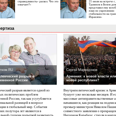
справедливость» раскол. Что это
21 июля на встрече 
означает?»
Трампом в Белом до
представил ему все
план по укреплению
стабильности на гран
Израилем»
ертиза
тком.RU
Сергей Маркедонов
ленческий разрыв в
Армения: к новой власти или
еменной России
новой республике?
нческий разрыв является одной из
Внутриполитический кризис в Арм
ых политических проблем
бушует уже несколько месяцев. И е
нной России, так как усугубляется
массовые антиправительственные а
пиальной разницей в вопросе
начавшиеся, как реакция на подпис
ации в глобальный мир. События
премьер-министром Николом Паши
них полутора лет являются в
совместного заявления о прекращен
ельной степени попыткой развернуть
Нагорном Карабахе, стихли в канун