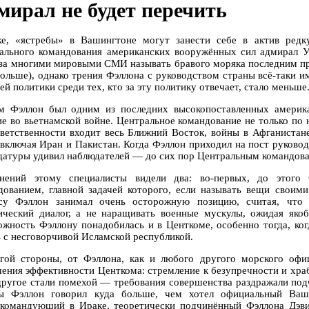
мирал не будет перечить
е, «ястребы» в Вашингтоне могут занести себе в актив редк
ального командования американских вооружённых сил адмирал 
 за многими мировыми СМИ называть бравого моряка последним пр
больше), однако трения Фэллона с руководством страны всё-таки и
й политики среди тех, кто за эту политику отвечает, стало меньше
м Фэллон был одним из последних высокопоставленных америк
ие во вьетнамской войне. Центральное командование не только по 
тветственности входит весь Ближний Восток, войны в Афганистан
 включая Иран и Пакистан. Когда Фэллон приходил на пост руковод
датуры удивил наблюдателей — до сих пор Центральным командова
нений этому специалисты видели два: во-первых, до этого 
дованием, главной задачей которого, если называть вещи своим
су Фэллон занимал очень осторожную позицию, считая, что
ический диалог, а не наращивать военные мускулы, ожидая якоб
ожность Фэллону понадобилась и в Центкоме, особенно тогда, ког
ь с несговорчивой Исламской республикой.
гой стороны, от Фэллона, как и любого другого морского офиц
ения эффективности Центкома: стремление к безупречности и храбр
 другое стали помехой — требования совершенства раздражали под
ы Фэллон говорил куда больше, чем хотел официальный Ваши
окомандующий в Ираке, теоретически подчинённый Фэллона Дэви