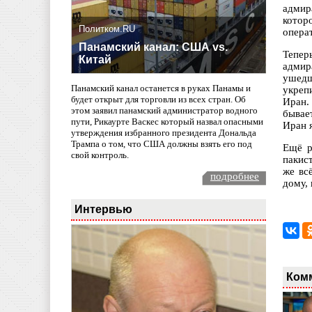
адмир
котор
Политком.RU
опера
Панамский канал: США vs.
Тепер
Китай
адмир
ушедш
Панамский канал останется в руках Панамы и
укреп
будет открыт для торговли из всех стран. Об
Иран.
этом заявил панамский администратор водного
бывае
пути, Рикаурте Васкес который назвал опасными
Иран 
утверждения избранного президента Дональда
Трампа о том, что США должны взять его под
Ещё р
свой контроль.
пакис
же вс
подробнее
дому,
Интервью
Ком