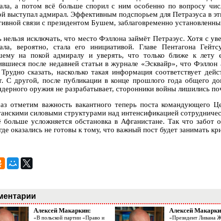
ала, а потом всё больше спорил с ним особенно по вопросу чис
ой выступал адмирал. Эффективным подспорьем для Петраэуса в эти
тивной связи с президентом Бушем, заблаговременно установленны
ь нельзя исключать, что место Фэллона займёт Петраэус. Хотя с у
ала, вероятно, стала его инициативой. Главе Пентагона Гейтс
ему на покой адмиралу и уверять, что только ближе к лету 
ившиеся после недавней статьи в журнале «Эсквайр», что Фэллон
 Трудно сказать, насколько такая информация соответствует дей
т. С другой, после публикации в конце прошлого года общего до
ядерного оружия не разрабатывает, сторонники войны лишились поч
аз отметим важность вакантного теперь поста командующего Це
танскими силовыми структурами над интенсификацией сотрудничес
ё больше усложняется обстановка в Афганистане. Так что забот 
 где оказались не готовы к тому, что важный пост будет занимать 
ментарии
Алексей Макаркин:
Алексей Макарки
«В польской партии «Право и
«Президент Ливана 