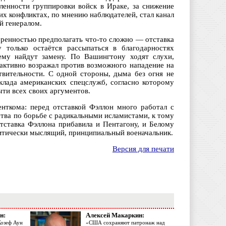
ленности группировки войск в Ираке, за снижение
х конфликтах, по мнению наблюдателей, стал канал
й генералом.
веренностью предполагать что-то сложно — отставка
у только остаётся рассыпаться в благодарностях
ему найдут замену. По Вашингтону ходят слухи,
 активно возражал против возможного нападение на
ствительности. С одной стороны, дыма без огня не
клада американских спецслужб, согласно которому
ти всех своих аргументов.
нткома: перед отставкой Фэллон много работал с
тва по борьбе с радикальными исламистами, к тому
отставка Фэллона прибавила и Пентагону, и Белому
критически мыслящий, принципиальный военачальник.
Версия для печати
н:
Алексей Макаркин:
Жозеф Аун
«США сохраняют патронаж над