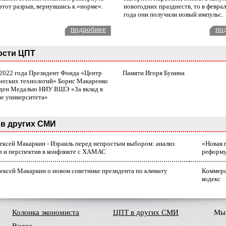
этот разрыв, вернувшись к «норме».
новогодних празднеств, то в февра
года они получили новый импульс.
подробнее
по
ости ЦПТ
 2022 года Президент Фонда «Центр
Памяти Игоря Бунина
ческих технологий» Борис Макаренко
ден Медалью НИУ ВШЭ «За вклад в
ие университета»
в других СМИ
лексей Макаркин - Израиль перед непростым выбором: анализ
«Новая 
в и перспектив в конфликте с ХАМАС
реформ
ексей Макаркин о новом советнике президента по климату
Коммерс
кодекс
Колонка экономиста
ЦПТ в других СМИ
Мы 