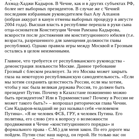
Ахмад-Хаджи Кадыров. В Чечне, как и в других субъектах РФ,
более нет выборных президентов. В случае же с Чечней
последним избранным руководителем был Алу Алханов
(избран аккурат в канун отмены выборных процедур в августе
2004 года). Высшая власть в республике перешла в руки сына
отца-основателя Конституции Чечни Рамзана Кадырова,
вскорости после достижения им конституционного юбилея (т.е.
возраста, разрешенного для замещения должности главы
республики). Однако правила игры между Москвой и Грозным
остались в целом неизменными.
Главное, что требуется от республиканского руководства -
демонстрация лояльности Москве. Данное требование
Грозный с блеском реализует. За это Москва может закрыть
глаза на некоторую республиканскую самодеятельность. «Если
мы хотим сохранить целостность России, если мы хотим,
чтобы у нас была великая держава Россия, то должен быть
президент Путин. Почему в Казахстане пожизненно можно
быть президентом? Или в Туркменистане? Почему в России не
может такого быть?» – вопрошал риторически глава Чечни.
Сам Кадыров-младший не раз называл себя «человеком
Путина». «Я не человек ФСБ, ГРУ, я человек Путина. Его
политика, его слово (это к вопросу о возможности
продвижения в Чечне «конституционного порядка» и
формального права - С.М.) для меня закон. По его дороге мы
пойдем. Путин спас наш народ, он герой. Не только нас он