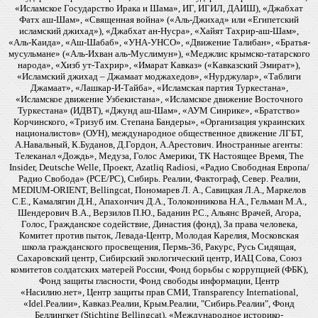
«Исламское Государство Ирака и Шама», ИГ, ИГИЛ, ДАИШ), «Джабхат
Фатх аш-Шам», «Священная война» («Аль-Джихад» или «Египетский
исламский джихад»), «Джабхат ан-Нусра», «Хайят Тахрир-аш-Шам»,
«Аль-Каида», «Аш-Шабаб», «УНА-УНСО», «Движение Талибан», «Братья-
мусульмане» («Аль-Ихван аль-Муслимун»), «Меджлис крымско-татарского
народа», «Хизб ут-Тахрир», «Имарат Кавказ» («Кавказский Эмират»),
«Исламский джихад – Джамаат моджахедов», «Нурджулар», «Таблиги
Джамаат», «Лашкар-И-Тайба», «Исламская партия Туркестана»,
«Исламское движение Узбекистана», «Исламское движение Восточного
Туркестана» (ИДВТ), «Джунд аш-Шам», «АУМ Синрике», «Братство»
Корчинского, «Тризуб им. Степана Бандеры», «Организация украинских
националистов» (ОУН), международное общественное движение ЛГБТ,
А.Навальный, К.Буданов, Д.Гордон, А.Арестович. Иностранные агенты:
Телеканал «Дождь», Медуза, Голос Америки, ТК Настоящее Время, The
Insider, Deutsche Welle, Проект, Azatliq Radiosi, «Радио Свободная Европа/
Радио Свобода» (PCE/PC), Сибирь. Реалии, Фактограф, Север. Реалии,
MEDIUM-ORIENT, Bellingcat, Пономарев Л. А., Савицкая Л.А., Маркелов
С.Е., Камалягин Д.Н., Апахончич Д.А., Толоконникова Н.А., Гельман М.А.,
Шендерович В.А., Верзилов П.Ю., Баданин Р.С., Альянс Врачей, Агора,
Голос, Гражданское содействие, Династия (фонд), За права человека,
Комитет против пыток, Левада-Центр, Молодая Карелия, Московская
школа гражданского просвещения, Пермь-36, Ракурс, Русь Сидящая,
Сахаровский центр, Сибирский экологический центр, ИАЦ Сова, Союз
комитетов солдатских матерей России, Фонд борьбы с коррупцией (ФБК),
Фонд защиты гласности, Фонд свободы информации, Центр
«Насилию.нет», Центр защиты прав СМИ, Transparency International,
«Idel.Реалии», Кавказ.Реалии, Крым.Реалии, "Сибирь.Реалии", Фонд
Беллингкет (Stichting Bellingcat), «Международное историко-