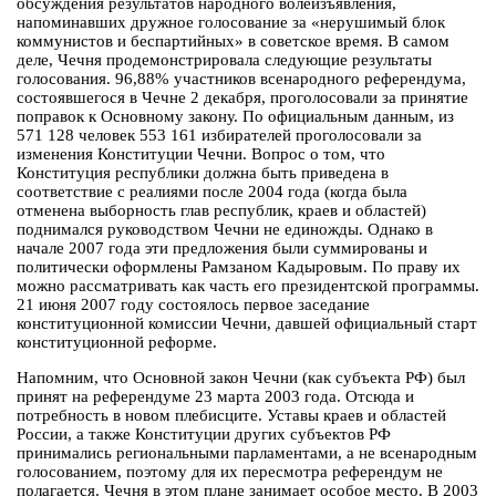
обсуждения результатов народного волеизъявления,
напоминавших дружное голосование за «нерушимый блок
коммунистов и беспартийных» в советское время. В самом
деле, Чечня продемонстрировала следующие результаты
голосования. 96,88% участников всенародного референдума,
состоявшегося в Чечне 2 декабря, проголосовали за принятие
поправок к Основному закону. По официальным данным, из
571 128 человек 553 161 избирателей проголосовали за
изменения Конституции Чечни. Вопрос о том, что
Конституция республики должна быть приведена в
соответствие с реалиями после 2004 года (когда была
отменена выборность глав республик, краев и областей)
поднимался руководством Чечни не единожды. Однако в
начале 2007 года эти предложения были суммированы и
политически оформлены Рамзаном Кадыровым. По праву их
можно рассматривать как часть его президентской программы.
21 июня 2007 году состоялось первое заседание
конституционной комиссии Чечни, давшей официальный старт
конституционной реформе.
Напомним, что Основной закон Чечни (как субъекта РФ) был
принят на референдуме 23 марта 2003 года. Отсюда и
потребность в новом плебисците. Уставы краев и областей
России, а также Конституции других субъектов РФ
принимались региональными парламентами, а не всенародным
голосованием, поэтому для их пересмотра референдум не
полагается. Чечня в этом плане занимает особое место. В 2003