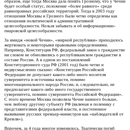
образом, еще тогда Москва дала понять Грозному, что у Чечни
будет особый статус, положение «более равного» среди
равноправных российских территорий. Тогда в 2003 году
отношения Москвы и Грозного были четко определены как
отношения политической и административной
целесообразности. Нельзя забывать и об информационно-
пиаровской целесообразности.
За имидж «новой Чечни», «мирной республики» приходилось
жертвовать и некоторыми правовыми определениями.
Например, Конституция РФ, федеральный закон о гражданстве
ни словом не обмолвились о республиканском гражданстве в
составе России. А в одном из постановлений
Конституционного суда РФ (2001 год) было четко и
недвусмысленно сказано: «Конституция Российской
Федерации не допускает какого-либо иного носителя
суверенитета и источника власти, помимо
многонационального народа России, и, следовательно, не
предполагает какого-либо иного государственного
суверенитета, помимо суверенитета Российской Федерации».
С этого времени Москва позволяла Чечне намного больше,
чем любому другому субъекту РФ (включая и полемику с
представителями федеральной власти, и постепенное
выживание русских премьер-министров как «наблюдателей от
Кремля»).
Впрочем, за 4 года многое изменилось. Трагически погиб