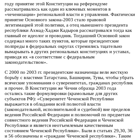
году принятие этой Конституции на референдуме
рассматривалось как один из ключевых моментов в
«чеченизации» региональной власти и управления. Фактически
принятие Основного закона-2003 стало правовой
легитимацией этой политики, а отец нынешнего президента
республики Ахмад-Хаджи Кадыров рассматривался тогда как
главный ее идеолог и проводник. Тогдашний Основной закон
содержал много таких пунктов, которые президентские
полпреды в федеральных округах стремились тщательно
вымарывать в других региональных конституциях и уставах,
приводя их «в соответствие с федеральным
законодательством».
С 2000 по 2003 гг. президентские назначенцы вели жесткую
борьбу с властями Татарстана, Башкирии, Тувы, чтобы убрать
всяческие упоминания о суверенитетах, гражданах республик
и прочее. В Конституции же Чечни образца 2003 года
остались такие формулировки (крамольные для других
субъектов РФ): «Суверенитет Чеченской Республики
выражается в обладании всей полнотой власти
(законодательной, исполнительной и судебной) вне пределов
ведения Российской Федерации и полномочий по предметам
совместного ведения Российской Федерации и Чеченской
Республики и является неотъемлемым качественным
состоянием Чеченской Республики». Были в статьях 29,30, 36
и 56 обозначены и «граждане Чеченской республики». Таким