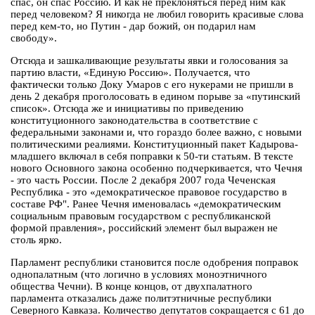
спас, он спас Россию. И как не преклоняться перед ним как
перед человеком? Я никогда не любил говорить красивые слова
перед кем-то, но Путин - дар божий, он подарил нам
свободу».
Отсюда и зашкаливающие результаты явки и голосования за
партию власти, «Единую Россию». Получается, что
фактически только Доку Умаров с его нукерами не пришли в
день 2 декабря проголосовать в едином порыве за «путинский
список». Отсюда же и инициативы по приведению
конституционного законодательства в соответствие с
федеральными законами и, что гораздо более важно, с новыми
политическими реалиями. Конституционный пакет Кадырова-
младшего включал в себя поправки к 50-ти статьям. В тексте
нового Основного закона особенно подчеркивается, что Чечня
- это часть России. После 2 декабря 2007 года Чеченская
Республика - это «демократическое правовое государство в
составе РФ". Ранее Чечня именовалась «демократическим
социальным правовым государством с республиканской
формой правления», российский элемент был выражен не
столь ярко.
Парламент республики становится после одобрения поправок
однопалатным (что логично в условиях моноэтничного
общества Чечни). В конце концов, от двухпалатного
парламента отказались даже политэтничные республики
Северного Кавказа. Количество депутатов сокращается с 61 до