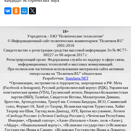
кандидат исторических наук
18+
Учредитель - ЗАО "Политические технологии"
© Информационный сайт политических комментариев "Политком.RU"
2001-2018
Свидетельство о регистрации средства массовой информации Эл № ФС77-
69227 от 06 апреля 2017 г.
Регистрирующий орган: Федеральная служба по надзору в сфере связи,
информационных технологий и массовых коммуникаций.
При полном или частичном использовании материалов сайта активная
гиперссылка на "Политком.RU" обязательна
Разработчик:
Standarta.NET
*Организации, экстремисты и террористы, запрещенные в РФ: Meta
(Facebook и Instagram), Русский добровольческий корпус (РДК), Украинская
повстанческая армия (УПА), Грузинский легион, Национал-Большевистская
партия (НБП), Талибан, Свидетели Иеговы, Мизантропик Дивижн,
Братство, Артподготовка, Тризуб им. Степана Бандеры, НСО, Славянский
союз, Формат-18, Хизб ут-Тахрир, Исламская партия Туркестана, Хайят
Тахрир аш-Шам, Таухид валь-Джихад, АУЕ, Братья мусульмане, Легион
«Свобода России» («Легион Свобода России»), «Чеченская Республика
Ичкерия», «Правый сектор», «Азов» (батальон «Азов», полк «Азов»),
«Айдар», «Национальный корпус», «Исламское государство» («Исламское
Государство Ирака и Сирии», «Исламское Государство Ирака и Леванта»,