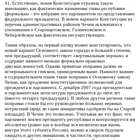
41. Естественно, новая Конституция отразила такую
инновацию, как фактическое назначение главы республики
(формально - это избрание его парламентом по представлению
федерального президента). В новом варианте Конституции из
перечня административных районов Чечни исключаются
упоминания о Староюртовском, Галанчожском и
Чеберлойском как фактически несуществующих.
Таким образом, на первый взгляд можно констатировать, что
новый вариант Основного закона гораздо в большей степени,
чем предыдущий, соответствует «вертикальным нормам» и
содержит намного меньше формально-правовых
двусмысленностей. Однако принятые поправки далеко не
исчерпываются списком, приведенным выше. Намного важнее
в содержательном плане такие поправки к Основному закону
Чечни, как продление конституционных полномочий для
президента и парламента. С декабря 2007 года президентская
и парламентская легислатуры продлеваются до пяти лет
(вместо четырех предыдущих). В любом другом регионе такие
поправки стоили бы его руководителю больших нервных
потрясений (вряд ли такие инициативы одобрили бы на Старой
площади). В Чечне это позволено. Учитывая же тот факт, что
парламент лоялен президенту республики и контролируется им
абсолютно (равно как и вообще вся политическая жизнь
внутри этого субъекта России), можно в скором будущем
ожидать и других инициатив, в частности, пролонгации