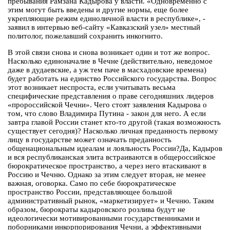
пребывания Рамзана Кадырова у власти. «Одновременно с
этим могут быть введены и другие нормы, еще более
укрепляющие режим единоличной власти в республике», -
заявил в интервью веб-сайту «Кавказский узел» местный
политолог, пожелавший сохранить инкогнито.
В этой связи снова и снова возникает один и тот же вопрос.
Насколько единоначалие в Чечне (действительно, неведомое
даже в дудаевские, а уж тем паче в масхадовские времена)
будет работать на единство Российского государства. Вопрос
этот возникает неспроста, если учитывать весьма
специфические представления о праве сегодняшних лидеров
«пророссийской Чечни». Чего стоят заявления Кадырова о
том, что слово Владимира Путина - закон для него. А если
завтра главой России станет кто-то другой (такая возможность
существует сегодня)? Насколько личная преданность первому
лицу в государстве может означать преданность
общенациональным идеалам и лояльность России?Да, Кадыров
и вся республиканская элита встраиваются в общероссийское
бюрократическое пространство, а через него втаскивают в
Россию и Чечню. Однако за этим следует вторая, не менее
важная, оговорка. Само по себе бюрократическое
пространство России, представляющее большой
административный рынок, «маркетизирует» и Чечню. Таким
образом, бюрократы кадыровского розлива будут не
идеологически мотивированными государственниками и
поборниками инкорпорирования Чечни, а эффективными