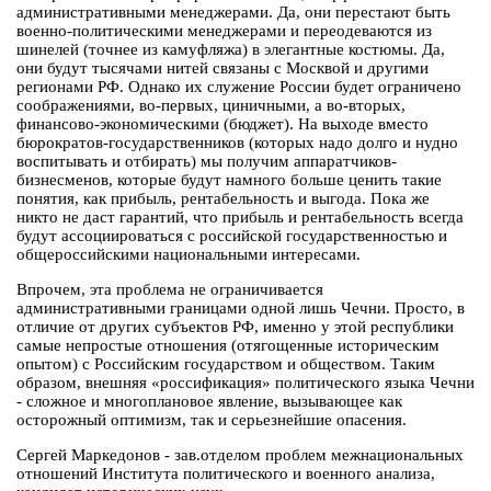
административными менеджерами. Да, они перестают быть
военно-политическими менеджерами и переодеваются из
шинелей (точнее из камуфляжа) в элегантные костюмы. Да,
они будут тысячами нитей связаны с Москвой и другими
регионами РФ. Однако их служение России будет ограничено
соображениями, во-первых, циничными, а во-вторых,
финансово-экономическими (бюджет). На выходе вместо
бюрократов-государственников (которых надо долго и нудно
воспитывать и отбирать) мы получим аппаратчиков-
бизнесменов, которые будут намного больше ценить такие
понятия, как прибыль, рентабельность и выгода. Пока же
никто не даст гарантий, что прибыль и рентабельность всегда
будут ассоциироваться с российской государственностью и
общероссийскими национальными интересами.
Впрочем, эта проблема не ограничивается
административными границами одной лишь Чечни. Просто, в
отличие от других субъектов РФ, именно у этой республики
самые непростые отношения (отягощенные историческим
опытом) с Российским государством и обществом. Таким
образом, внешняя «россификация» политического языка Чечни
- сложное и многоплановое явление, вызывающее как
осторожный оптимизм, так и серьезнейшие опасения.
Сергей Маркедонов - зав.отделом проблем межнациональных
отношений Института политического и военного анализа,