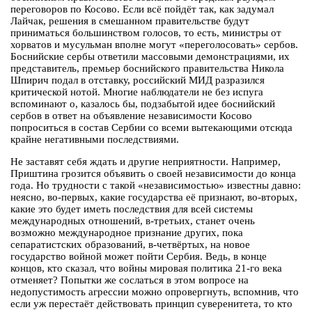
переговоров по Косово. Если всё пойдёт так, как задумал
Лайчак, решения в смешанном правительстве будут
приниматься большинством голосов, то есть, министры от
хорватов и мусульман вполне могут «переголосовать» сербов.
Боснийские сербы ответили массовыми демонстрациями, их
представитель, премьер боснийского правительства Никола
Шпирич подал в отставку, российский МИД разразился
критической нотой. Многие наблюдатели не без испуга
вспоминают о, казалось бы, подзабытой идее боснийский
сербов в ответ на объявление независимости Косово
попроситься в состав Сербии со всеми вытекающими отсюда
крайне негативными последствиями.
Не заставят себя ждать и другие неприятности. Например,
Приштина грозится объявить о своей независимости до конца
года. Но трудности с такой «независимостью» известны давно:
неясно, во-первых, какие государства её признают, во-вторых,
какие это будет иметь последствия для всей системы
международных отношений, в-третьих, станет очень
возможно международное признание других, пока
сепаратистских образований, в-четвёртых, на новое
государство войной может пойти Сербия. Ведь, в конце
концов, кто сказал, что войны мировая политика 21-го века
отменяет? Попытки же сослаться в этом вопросе на
недопустимость агрессии можно опровергнуть, вспомнив, что
если уж перестаёт действовать принцип суверенитета, то кто