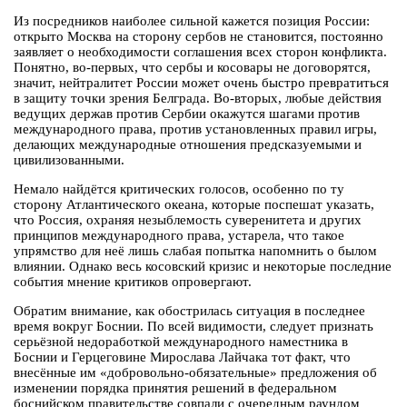
Из посредников наиболее сильной кажется позиция России:
открыто Москва на сторону сербов не становится, постоянно
заявляет о необходимости соглашения всех сторон конфликта.
Понятно, во-первых, что сербы и косовары не договорятся,
значит, нейтралитет России может очень быстро превратиться
в защиту точки зрения Белграда. Во-вторых, любые действия
ведущих держав против Сербии окажутся шагами против
международного права, против установленных правил игры,
делающих международные отношения предсказуемыми и
цивилизованными.
Немало найдётся критических голосов, особенно по ту
сторону Атлантического океана, которые поспешат указать,
что Россия, охраняя незыблемость суверенитета и других
принципов международного права, устарела, что такое
упрямство для неё лишь слабая попытка напомнить о былом
влиянии. Однако весь косовский кризис и некоторые последние
события мнение критиков опровергают.
Обратим внимание, как обострилась ситуация в последнее
время вокруг Боснии. По всей видимости, следует признать
серьёзной недоработкой международного наместника в
Боснии и Герцеговине Мирослава Лайчака тот факт, что
внесённые им «добровольно-обязательные» предложения об
изменении порядка принятия решений в федеральном
боснийском правительстве совпали с очередным раундом