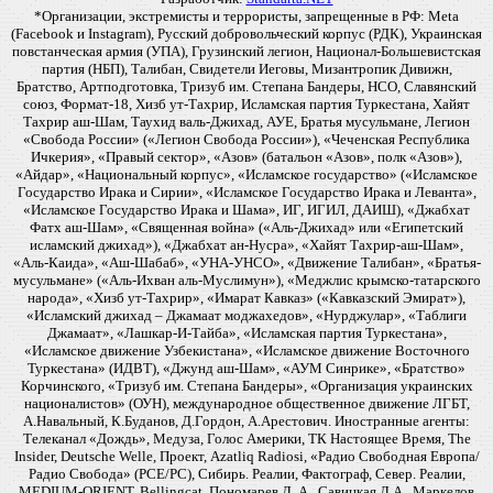
*Организации, экстремисты и террористы, запрещенные в РФ: Meta
(Facebook и Instagram), Русский добровольческий корпус (РДК), Украинская
повстанческая армия (УПА), Грузинский легион, Национал-Большевистская
партия (НБП), Талибан, Свидетели Иеговы, Мизантропик Дивижн,
Братство, Артподготовка, Тризуб им. Степана Бандеры, НСО, Славянский
союз, Формат-18, Хизб ут-Тахрир, Исламская партия Туркестана, Хайят
Тахрир аш-Шам, Таухид валь-Джихад, АУЕ, Братья мусульмане, Легион
«Свобода России» («Легион Свобода России»), «Чеченская Республика
Ичкерия», «Правый сектор», «Азов» (батальон «Азов», полк «Азов»),
«Айдар», «Национальный корпус», «Исламское государство» («Исламское
Государство Ирака и Сирии», «Исламское Государство Ирака и Леванта»,
«Исламское Государство Ирака и Шама», ИГ, ИГИЛ, ДАИШ), «Джабхат
Фатх аш-Шам», «Священная война» («Аль-Джихад» или «Египетский
исламский джихад»), «Джабхат ан-Нусра», «Хайят Тахрир-аш-Шам»,
«Аль-Каида», «Аш-Шабаб», «УНА-УНСО», «Движение Талибан», «Братья-
мусульмане» («Аль-Ихван аль-Муслимун»), «Меджлис крымско-татарского
народа», «Хизб ут-Тахрир», «Имарат Кавказ» («Кавказский Эмират»),
«Исламский джихад – Джамаат моджахедов», «Нурджулар», «Таблиги
Джамаат», «Лашкар-И-Тайба», «Исламская партия Туркестана»,
«Исламское движение Узбекистана», «Исламское движение Восточного
Туркестана» (ИДВТ), «Джунд аш-Шам», «АУМ Синрике», «Братство»
Корчинского, «Тризуб им. Степана Бандеры», «Организация украинских
националистов» (ОУН), международное общественное движение ЛГБТ,
А.Навальный, К.Буданов, Д.Гордон, А.Арестович. Иностранные агенты:
Телеканал «Дождь», Медуза, Голос Америки, ТК Настоящее Время, The
Insider, Deutsche Welle, Проект, Azatliq Radiosi, «Радио Свободная Европа/
Радио Свобода» (PCE/PC), Сибирь. Реалии, Фактограф, Север. Реалии,
MEDIUM-ORIENT, Bellingcat, Пономарев Л. А., Савицкая Л.А., Маркелов