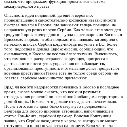
сказал, что продолжает функционировать вся система
международного права?
Опасность идеи подлинной, да ещё и вероятно,
провозглашённой самостоятельно косовской независимости
быстрее поняли в Европе, где занимают теперь позицию, не
направленную резко против Сербии. Как только стал очевиден
грядущий провал очередного раунда переговоров по Косово, в
Брюсселе, видимо, чтобы подсластить пилюлю, заговорили о
неплохих шансах Сербии когда-нибудь вступить в ЕС. Более
того, подоспел и доклад Еврокомиссии, сообщающий, что,
оказывается, в Косово не всё так благополучно. Выяснилось,
что там вполне распространена коррупция, прогресса в
деятельности институтов управления не наблюдается,
организованная преступность и отмывание денег процветают,
военные преступники (такие есть не только среди сербов) не
ловятся, сербское меньшинство притесняют.
Вряд ли все эти недоработки появились в Косово в последнее
время, скорее можно сказать, что все они результат
откладывания решений по населённой албанцами территории в
долгий ящик. Похоже, что дальше откладывать невозможно.
После того, как на днях было отвергнуто предложение
Белграда для Косово широкой автономии, напоминающей
статус Гон-Конга, сербский премьер Воислав Коштуница
заявил, что Сербия находится у черты, за которую не может
отступить ни одно государство на планете. Если черта эта