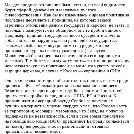
Международные отношения были, есть и, по всей видимости,
будут сферой, далёкой от идеализма и пустого
философствования. Как бы ни изменилась мировая политика за
последнее десятилетие, принципы, на которых веками
строились отношения разных государств и народов, не взяты с
потолка, а базируются на обширном опыте проб и ошибок.
Например, принцип государственного суверенитета очень
соблазнительно нарушить, если речь идёт о государстве,
скажем, ослабленном внутренними неурядицами или
провальным курсом своего руководства («заслуги»
Милошевича были оценены свергнувшими его народными
массами). Тем более, в силах «отменить» этот принцип в угоду
интересам текущего политического момента чувствуют себя
ведущие державы, в случае с Косово — европейцы и США.
Однако в реальности дело обстоит не так просто, в этом среди
прочего сейчас убеждают раз за разом заканчивающиеся
безрезультатно переговоры между Белградом и Приштиной
при участии тройки посредников - США, ЕС и России. К
провалу идёт и очередной раунд: Сербия за неимением
лучших альтернатив, упрямо твердит о том, что Косово часть
её территории; косовары, уверенные, что Запад не может не
поддержать их независимость, если в своё время прислал им
на помощь всю мощь НАТО, предлагают Белграду согласиться
по поводу непреодолимости разногласий и готовятся
провозгласить независимость.