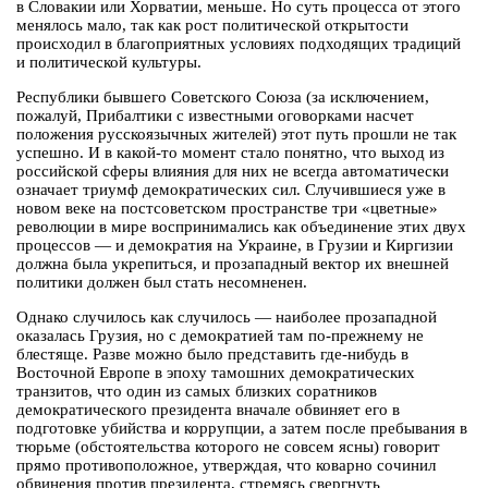
в Словакии или Хорватии, меньше. Но суть процесса от этого
менялось мало, так как рост политической открытости
происходил в благоприятных условиях подходящих традиций
и политической культуры.
Республики бывшего Советского Союза (за исключением,
пожалуй, Прибалтики с известными оговорками насчет
положения русскоязычных жителей) этот путь прошли не так
успешно. И в какой-то момент стало понятно, что выход из
российской сферы влияния для них не всегда автоматически
означает триумф демократических сил. Случившиеся уже в
новом веке на постсоветском пространстве три «цветные»
революции в мире воспринимались как объединение этих двух
процессов — и демократия на Украине, в Грузии и Киргизии
должна была укрепиться, и прозападный вектор их внешней
политики должен был стать несомненен.
Однако случилось как случилось — наиболее прозападной
оказалась Грузия, но с демократией там по-прежнему не
блестяще. Разве можно было представить где-нибудь в
Восточной Европе в эпоху тамошних демократических
транзитов, что один из самых близких соратников
демократического президента вначале обвиняет его в
подготовке убийства и коррупции, а затем после пребывания в
тюрьме (обстоятельства которого не совсем ясны) говорит
прямо противоположное, утверждая, что коварно сочинил
обвинения против президента, стремясь свергнуть