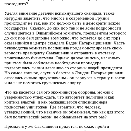
последнего?
Уделяя внимание деталям вспыхнувшего скандала, также
нетрудно заметить, что многое в современной Грузии
происходит не так, как это должно быть в демократическом
государстве. Скажем, до сих пор так и не ясны подробности
случившегося в Олимпийском комитете, президентом которого
до сих пор был (вполне возможно, что остаётся до сих пор)
оказавшийся в центре скандала Бадри Патаркацишвили. Часть
руководства комитета поспешила продемонстрировать свою
верность президенту Саакашвили и отправить в отставку
влиятельного бизнесмена. Однако далеко не ясно, насколько
при этом была соблюдена необходимая процедура,
подвергались ли они давлению со стороны людей президента.
Но самое главное, слухи о бегстве в Лондон Патаркацишвили
оказались сильно преувеличены - он вернулся в страну и готов
и дальше помогать грузинскому спорту.
Что же касается самого экс-министра обороны, можно с
уверенностью утверждать, что авторитет политика и как
критика властей, и как раскаявшегося оппозиционера
полностью уничтожен. Где гарантия, что человек,
утверждающий, что накануне он обманывал, так как для этого
был политический резон, не обманывает на этот раз?
Президенту же Саакашвили придётся, похоже, пройти