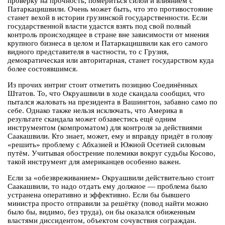
проверку на прочность, помериться силой и влиянием с
Патаркацишвили. Очень может быть, что это противостояние
станет вехой в истории грузинской государственности. Если
государственной власти удастся взять под свой полный
контроль происходящее в стране вне зависимости от мнения
крупного бизнеса в целом и Патаркацишвили как его самого
видного представителя в частности, то с Грузия,
демократическая или авторитарная, станет государством куда
более состоявшимся.
Из прочих интриг стоит отметить позицию Соединённых
Штатов. То, что Окруашвили в ходе скандала сообщил, что
пытался жаловать на президента в Вашингтон, забавно само по
себе. Однако также нельзя исключать, что Америка в
результате скандала может обзавестись ещё одним
инструментом (компроматом) для контроля за действиями
Саакашвили. Кто знает, может, ему и вправду придёт в голову
«решить» проблему с Абхазией и Южной Осетией силовым
путём. Учитывая обострение полемики вокруг судьбы Косово,
такой инструмент для американцев особенно важен.
Если за «обезвреживанием» Окруашвили действительно стоит
Саакашвили, то надо отдать ему должное — проблема было
устранена оперативно и эффективно. Если бы бывшего
министра просто отправили за решётку (повод найти можно
было бы, видимо, без труда), он бы оказался обиженным
властями диссидентом, объектом сочувствия сограждан.