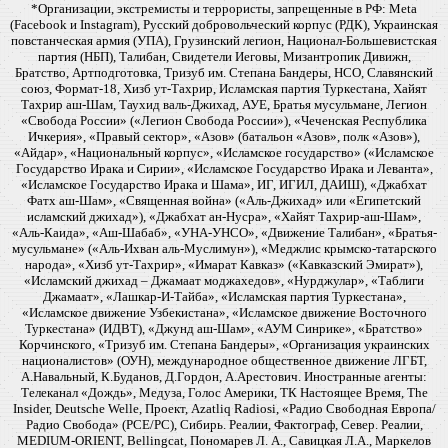
*Организации, экстремисты и террористы, запрещенные в РФ: Meta
(Facebook и Instagram), Русский добровольческий корпус (РДК), Украинская
повстанческая армия (УПА), Грузинский легион, Национал-Большевистская
партия (НБП), Талибан, Свидетели Иеговы, Мизантропик Дивижн,
Братство, Артподготовка, Тризуб им. Степана Бандеры, НСО, Славянский
союз, Формат-18, Хизб ут-Тахрир, Исламская партия Туркестана, Хайят
Тахрир аш-Шам, Таухид валь-Джихад, АУЕ, Братья мусульмане, Легион
«Свобода России» («Легион Свобода России»), «Чеченская Республика
Ичкерия», «Правый сектор», «Азов» (батальон «Азов», полк «Азов»),
«Айдар», «Национальный корпус», «Исламское государство» («Исламское
Государство Ирака и Сирии», «Исламское Государство Ирака и Леванта»,
«Исламское Государство Ирака и Шама», ИГ, ИГИЛ, ДАИШ), «Джабхат
Фатх аш-Шам», «Священная война» («Аль-Джихад» или «Египетский
исламский джихад»), «Джабхат ан-Нусра», «Хайят Тахрир-аш-Шам»,
«Аль-Каида», «Аш-Шабаб», «УНА-УНСО», «Движение Талибан», «Братья-
мусульмане» («Аль-Ихван аль-Муслимун»), «Меджлис крымско-татарского
народа», «Хизб ут-Тахрир», «Имарат Кавказ» («Кавказский Эмират»),
«Исламский джихад – Джамаат моджахедов», «Нурджулар», «Таблиги
Джамаат», «Лашкар-И-Тайба», «Исламская партия Туркестана»,
«Исламское движение Узбекистана», «Исламское движение Восточного
Туркестана» (ИДВТ), «Джунд аш-Шам», «АУМ Синрике», «Братство»
Корчинского, «Тризуб им. Степана Бандеры», «Организация украинских
националистов» (ОУН), международное общественное движение ЛГБТ,
А.Навальный, К.Буданов, Д.Гордон, А.Арестович. Иностранные агенты:
Телеканал «Дождь», Медуза, Голос Америки, ТК Настоящее Время, The
Insider, Deutsche Welle, Проект, Azatliq Radiosi, «Радио Свободная Европа/
Радио Свобода» (PCE/PC), Сибирь. Реалии, Фактограф, Север. Реалии,
MEDIUM-ORIENT, Bellingcat, Пономарев Л. А., Савицкая Л.А., Маркелов