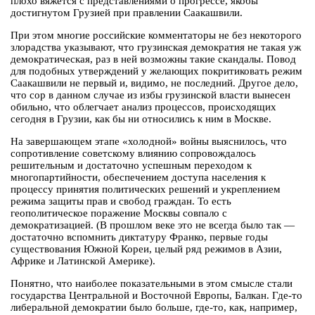
плохо вяжется с представлениями о прогрессе, якобы
достигнутом Грузией при правлении Саакашвили.
При этом многие российские комментаторы не без некоторого
злорадства указывают, что грузинская демократия не такая уж
демократическая, раз в ней возможны такие скандалы. Повод
для подобных утверждений у желающих покритиковать режим
Саакашвили не первый и, видимо, не последний. Другое дело,
что сор в данном случае из избы грузинской власти вынесен
обильно, что облегчает анализ процессов, происходящих
сегодня в Грузии, как бы ни относились к ним в Москве.
На завершающем этапе «холодной» войны выяснилось, что
сопротивление советскому влиянию сопровождалось
решительным и достаточно успешным переходом к
многопартийности, обеспечением доступа населения к
процессу принятия политических решений и укреплением
режима защиты прав и свобод граждан. То есть
геополитическое поражение Москвы совпало с
демократизацией. (В прошлом веке это не всегда было так —
достаточно вспомнить диктатуру Франко, первые годы
существования Южной Кореи, целый ряд режимов в Азии,
Африке и Латинской Америке).
Понятно, что наиболее показательными в этом смысле стали
государства Центральной и Восточной Европы, Балкан. Где-то
либеральной демократии было больше, где-то, как, например,