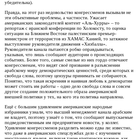
убедительна).
Правда, на этот раз недовольство конгрессменов вызывали не
эти объективные проблемы, а частности. Ужасает
американских законодателей контент «Аль-Хурры» – то
репортаж с иранской конференции по Холокосту, то оценка
ситуации на Ближнем Востоке палестинским премьер-
министром от террористов из ХАМАС Ханией, то затяжное
выступление руководителя движения «Хизбалла».
Руководители канала пытаются робко оправдываться,
указывая, что лишь сообщают аудитории о происходящих
событиях. Более того, самые смелые из них гордо отвечают
конгрессменам, что видят своё призвание в разъяснении
арабскому миру демократических ценностей, среди которых и
свобода слова, поэтому цензуры принимать не собираются.
Понятно, что такая искренняя и наивная любовь к демократии
может стоить им работы – одно дело свобода слова и совсем
другое создание положительного образа американской
внешней политики у тех, на кого эта политика направлена.
Ещё с большим удивлением американские народные
избранники узнали, что высший менеджмент канала арабским
не владеет, поэтому узнаёт о том, что сообщают выпускаемые
подведомственным им предприятием новости, у коллег.
Удивление конгрессменов разделить можно едва ли: известно,
что даже в американских спецслужбах дело с изучением
иностранных языков, включая такие критически важные, как