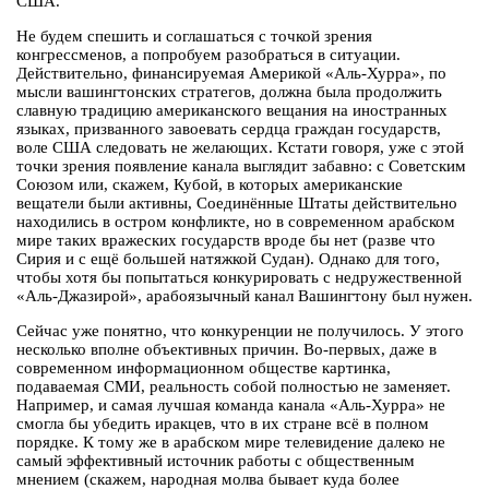
США.
Не будем спешить и соглашаться с точкой зрения
конгрессменов, а попробуем разобраться в ситуации.
Действительно, финансируемая Америкой «Аль-Хурра», по
мысли вашингтонских стратегов, должна была продолжить
славную традицию американского вещания на иностранных
языках, призванного завоевать сердца граждан государств,
воле США следовать не желающих. Кстати говоря, уже с этой
точки зрения появление канала выглядит забавно: с Советским
Союзом или, скажем, Кубой, в которых американские
вещатели были активны, Соединённые Штаты действительно
находились в остром конфликте, но в современном арабском
мире таких вражеских государств вроде бы нет (разве что
Сирия и с ещё большей натяжкой Судан). Однако для того,
чтобы хотя бы попытаться конкурировать с недружественной
«Аль-Джазирой», арабоязычный канал Вашингтону был нужен.
Сейчас уже понятно, что конкуренции не получилось. У этого
несколько вполне объективных причин. Во-первых, даже в
современном информационном обществе картинка,
подаваемая СМИ, реальность собой полностью не заменяет.
Например, и самая лучшая команда канала «Аль-Хурра» не
смогла бы убедить иракцев, что в их стране всё в полном
порядке. К тому же в арабском мире телевидение далеко не
самый эффективный источник работы с общественным
мнением (скажем, народная молва бывает куда более