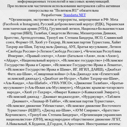
информационных технологий и массовых коммуникаций.
При полном или частичном использовании материалов сайта активная
гиперссылка на "Политком.RU" обязательна
Разработчик:
Standarta.NET
*Организации, экстремисты и террористы, запрещенные в РФ: Meta
(Facebook и Instagram), Русский добровольческий корпус (РДК), Украинская
повстанческая армия (УПА), Грузинский легион, Национал-Большевистская
партия (НБП), Талибан, Свидетели Иеговы, Мизантропик Дивижн,
Братство, Артподготовка, Тризуб им. Степана Бандеры, НСО, Славянский
союз, Формат-18, Хизб ут-Тахрир, Исламская партия Туркестана, Хайят
Тахрир аш-Шам, Таухид валь-Джихад, АУЕ, Братья мусульмане, Легион
«Свобода России» («Легион Свобода России»), «Чеченская Республика
Ичкерия», «Правый сектор», «Азов» (батальон «Азов», полк «Азов»),
«Айдар», «Национальный корпус», «Исламское государство» («Исламское
Государство Ирака и Сирии», «Исламское Государство Ирака и Леванта»,
«Исламское Государство Ирака и Шама», ИГ, ИГИЛ, ДАИШ), «Джабхат
Фатх аш-Шам», «Священная война» («Аль-Джихад» или «Египетский
исламский джихад»), «Джабхат ан-Нусра», «Хайят Тахрир-аш-Шам»,
«Аль-Каида», «Аш-Шабаб», «УНА-УНСО», «Движение Талибан», «Братья-
мусульмане» («Аль-Ихван аль-Муслимун»), «Меджлис крымско-татарского
народа», «Хизб ут-Тахрир», «Имарат Кавказ» («Кавказский Эмират»),
«Исламский джихад – Джамаат моджахедов», «Нурджулар», «Таблиги
Джамаат», «Лашкар-И-Тайба», «Исламская партия Туркестана»,
«Исламское движение Узбекистана», «Исламское движение Восточного
Туркестана» (ИДВТ), «Джунд аш-Шам», «АУМ Синрике», «Братство»
Корчинского, «Тризуб им. Степана Бандеры», «Организация украинских
националистов» (ОУН), международное общественное движение ЛГБТ,
А.Навальный, К.Буданов, Д.Гордон, А.Арестович. Иностранные агенты: