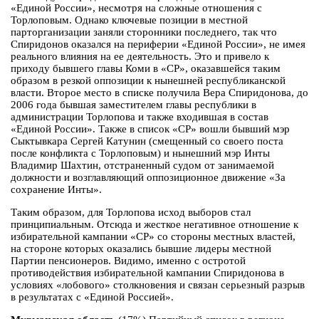
«Единой России», несмотря на сложные отношения с
Торлоповым. Однако ключевые позиции в местной
парторганизации заняли сторонники последнего, так что
Спиридонов оказался на периферии «Единой России», не имея
реального влияния на ее деятельность. Это и привело к
приходу бывшего главы Коми в «СР», оказавшейся таким
образом в резкой оппозиции к нынешней республиканской
власти. Второе место в списке получила Вера Спиридонова, до
2006 года бывшая заместителем главы республики в
администрации Торлопова и также входившая в состав
«Единой России». Также в список «СР» вошли бывший мэр
Сыктывкара Сергей Катунин (смещенный со своего поста
после конфликта с Торлоповым) и нынешний мэр Инты
Владимир Шахтин, отстраненный судом от занимаемой
должности и возглавляющий оппозиционное движение «За
сохранение Инты».
Таким образом, для Торлопова исход выборов стал
принципиальным. Отсюда и жесткое негативное отношение к
избирательной кампании «СР» со стороны местных властей,
на стороне которых оказались бывшие лидеры местной
Партии пенсионеров. Видимо, именно с остротой
противодействия избирательной кампании Спиридонова в
условиях «лобового» столкновения и связан серьезный разрыв
в результатах с «Единой Россией».