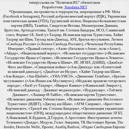
гиперссылка на "Политком.RU" обязательна
Разработчик:
Standarta.NET
*Организации, экстремисты и террористы, запрещенные в РФ: Meta
(Facebook и Instagram), Русский добровольческий корпус (РДК), Украинская
повстанческая армия (УПА), Грузинский легион, Национал-Большевистская
партия (НБП), Талибан, Свидетели Иеговы, Мизантропик Дивижн,
Братство, Артподготовка, Тризуб им. Степана Бандеры, НСО, Славянский
союз, Формат-18, Хизб ут-Тахрир, Исламская партия Туркестана, Хайят
Тахрир аш-Шам, Таухид валь-Джихад, АУЕ, Братья мусульмане, Легион
«Свобода России» («Легион Свобода России»), «Чеченская Республика
Ичкерия», «Правый сектор», «Азов» (батальон «Азов», полк «Азов»),
«Айдар», «Национальный корпус», «Исламское государство» («Исламское
Государство Ирака и Сирии», «Исламское Государство Ирака и Леванта»,
«Исламское Государство Ирака и Шама», ИГ, ИГИЛ, ДАИШ), «Джабхат
Фатх аш-Шам», «Священная война» («Аль-Джихад» или «Египетский
исламский джихад»), «Джабхат ан-Нусра», «Хайят Тахрир-аш-Шам»,
«Аль-Каида», «Аш-Шабаб», «УНА-УНСО», «Движение Талибан», «Братья-
мусульмане» («Аль-Ихван аль-Муслимун»), «Меджлис крымско-татарского
народа», «Хизб ут-Тахрир», «Имарат Кавказ» («Кавказский Эмират»),
«Исламский джихад – Джамаат моджахедов», «Нурджулар», «Таблиги
Джамаат», «Лашкар-И-Тайба», «Исламская партия Туркестана»,
«Исламское движение Узбекистана», «Исламское движение Восточного
Туркестана» (ИДВТ), «Джунд аш-Шам», «АУМ Синрике», «Братство»
Корчинского, «Тризуб им. Степана Бандеры», «Организация украинских
националистов» (ОУН), международное общественное движение ЛГБТ,
А.Навальный, К.Буданов, Д.Гордон, А.Арестович. Иностранные агенты:
Телеканал «Дождь», Медуза, Голос Америки, ТК Настоящее Время, The
Insider, Deutsche Welle, Проект, Azatliq Radiosi, «Радио Свободная Европа/