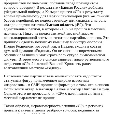
продлил свои полномочия, поставив перед президентом
вопрос о доверии). В результате «Единая Россия» добилась
убедительной победы, а Козырев привел «СР» к результату,
вполне приемлемому для Партии пенсионеров (все же 7%-ный
барьер перейден), но недостаточному для кандидата на роль
«второй партии власти».
Омская область
(4%). Это
единственный регион, в котором «СР» не прошла в местный
парламент. Никто из представителей местной высоко
консолидированной элиты не возглавил партийный список. Это
пришлось сделать пожилому бывшему министру обороны
Игорю Родионову, который, как и Павлов, входит в состав
думской фракции «Родина». Он не связан с современными
омскими реалиями и мог играть роль сугубо символической
фигуры. Второе место в списке занимает лидер регионального
отделения «СР» 24-летний Василий Кролевец, ранее
возглавлявший местную «Родину».
Первоначально партия хотела компенсировать недостаток
статусных фигур привлечением широко известных
«паровозов» - в СМИ прошла информация о том, что в список
могли войти актер Александр Балуев и боксер Николай Валуев.
Однако этого не произошло, и «СР» с наличными силами в
местный парламент не прошла.
Таким образом, неравномерность влияния «СР» в регионах
привела к значительному разбросу голосов, поданных за