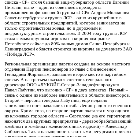
списка «СР» стоял бывший вице-губернатор области Евгений
Петелин; ныне – один из советников президента
промышленно-финансовой группы «ЛСР» Андрея Молчанова.
Санкт-петербургская группа ЛСР – одно из крупнейших в
области строительных предприятий, которое занимается не
только строительством жилья, но и дорожным и
инфрастуктурным строительством. В 2004 году группа ЛСР
стала самым крупным игроком на кирпичном рынке
Петербурга: сейчас до 80% жилых домов Санкт-Петербурга и
Ленинградской области строится из кирпича ее дочернего ЗАО
«Победа ЛСР».
Региональная организация партии создана на основе местного
отделения Партии пенсионеров во главе с бизнесменом
Геннадием Жирновым, занявшим второе место в партийном
списке. А на третьем оказался советник генерального
директора ООО «ЛУКОЙЛ-Северо-Западнефтепродукт»
Павел Лабутин, что выгодно «СР» в двух аспектах. Первый –
связь с одним из наиболее влиятельных в области инвесторов.
Второй – персона генерала Лабутина, еще недавно
занимавшего пост начальника штаба Ленинградского военного
округа. Кроме того, на стороне партии оказался и мэр одного
из ключевых городов области – Сертолово (на его территории
находятся два крупных предприятия - деревообрабатывающий
комбинат и комбинат железобетонных изделий) – Александр
Соболенко. Такая насыщенность элитными ресурсами привела
к высокому результату партии в регионе.