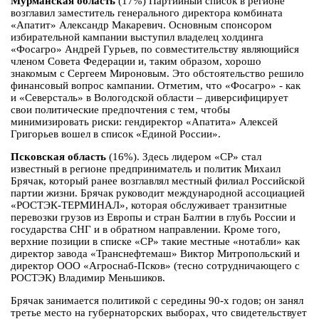
Мурманская область
(17%) Партийный список в регионе
возглавил заместитель генерального директора комбината
«Апатит» Александр Макаревич. Основным спонсором
избирательной кампании выступил владелец холдинга
«Фосагро» Андрей Гурьев, по совместительству являющийся
членом Совета Федерации и, таким образом, хорошо
знакомым с Сергеем Мироновым. Это обстоятельство решило
финансовый вопрос кампании. Отметим, что «Фосагро» - как
и «Северсталь» в Вологодской области – диверсифицирует
свои политические предпочтения с тем, чтобы
минимизировать риски: гендиректор «Апатита» Алексей
Григорьев вошел в список «Единой России».
Псковская область
(16%). Здесь лидером «СР» стал
известный в регионе предприниматель и политик Михаил
Брячак, который ранее возглавлял местный филиал Российской
партии жизни. Брячак руководит международной ассоциацией
«РОСТЭК-ТЕРМИНАЛ», которая обслуживает транзитные
перевозки грузов из Европы и стран Балтии в глубь России и
государства СНГ и в обратном направлении. Кроме того,
верхние позиции в списке «СР» такие местные «нотабли» как
директор завода «Транснефтемаш» Виктор Митропольский и
директор ООО «Агроснаб-Псков» (тесно сотрудничающего с
РОСТЭК) Владимир Меньшиков.
Брячак занимается политикой с середины 90-х годов; он занял
третье место на губернаторских выборах, что свидетельствует