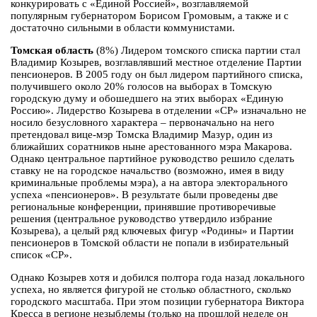
конкурировать с «Единой Россией», возглавляемой
популярным губернатором Борисом Громовым, а также и с
достаточно сильными в области коммунистами.
Томская область
(8%) Лидером томского списка партии стал
Владимир Козырев, возглавлявший местное отделение Партии
пенсионеров. В 2005 году он был лидером партийного списка,
получившего около 20% голосов на выборах в Томскую
городскую думу и обошедшего на этих выборах «Единую
Россию». Лидерство Козырева в отделении «СР» изначально не
носило безусловного характера – первоначально на него
претендовал вице-мэр Томска Владимир Мазур, один из
ближайших соратников ныне арестованного мэра Макарова.
Однако центральное партийное руководство решило сделать
ставку не на городское начальство (возможно, имея в виду
криминальные проблемы мэра), а на автора электорального
успеха «пенсионеров». В результате были проведены две
региональные конференции, принявшие противоречивые
решения (центральное руководство утвердило избрание
Козырева), а целый ряд ключевых фигур «Родины» и Партии
пенсионеров в Томской области не попали в избирательный
список «СР».
Однако Козырев хотя и добился полтора года назад локального
успеха, но является фигурой не столько областного, сколько
городского масштаба. При этом позиции губернатора Виктора
Кресса в регионе незыблемы (только на прошлой неделе он