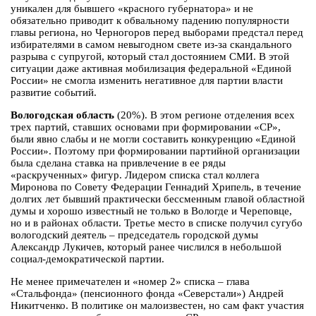
уникален для бывшего «красного губернатора» и не
обязательно приводит к обвальному падению популярности
главы региона, но Черногоров перед выборами предстал перед
избирателями в самом невыгодном свете из-за скандального
разрыва с супругой, который стал достоянием СМИ. В этой
ситуации даже активная мобилизация федеральной «Единой
России» не смогла изменить негативное для партии власти
развитие событий.
Вологодская область
(20%). В этом регионе отделения всех
трех партий, ставших основами при формировании «СР»,
были явно слабы и не могли составить конкуренцию «Единой
России». Поэтому при формировании партийной организации
была сделана ставка на привлечение в ее ряды
«раскрученных» фигур. Лидером списка стал коллега
Миронова по Совету Федерации Геннадий Хрипель, в течение
долгих лет бывший практически бессменным главой областной
думы и хорошо известный не только в Вологде и Череповце,
но и в районах области. Третье место в списке получил сугубо
вологодский деятель – председатель городской думы
Александр Лукичев, который ранее числился в небольшой
социал-демократической партии.
Не менее примечателен и «номер 2» списка – глава
«Стальфонда» (пенсионного фонда «Северстали») Андрей
Никитченко. В политике он малоизвестен, но сам факт участия