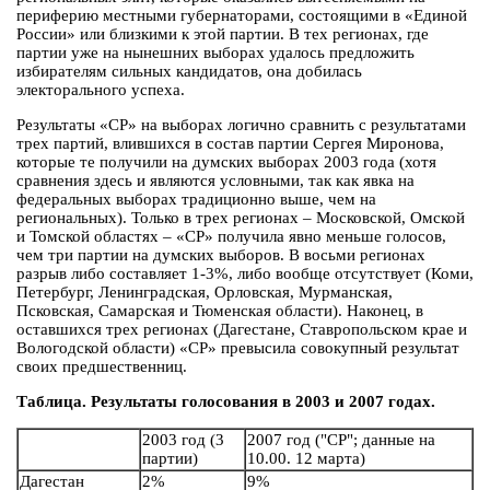
периферию местными губернаторами, состоящими в «Единой
России» или близкими к этой партии. В тех регионах, где
партии уже на нынешних выборах удалось предложить
избирателям сильных кандидатов, она добилась
электорального успеха.
Результаты «СР» на выборах логично сравнить с результатами
трех партий, влившихся в состав партии Сергея Миронова,
которые те получили на думских выборах 2003 года (хотя
сравнения здесь и являются условными, так как явка на
федеральных выборах традиционно выше, чем на
региональных). Только в трех регионах – Московской, Омской
и Томской областях – «СР» получила явно меньше голосов,
чем три партии на думских выборов. В восьми регионах
разрыв либо составляет 1-3%, либо вообще отсутствует (Коми,
Петербург, Ленинградская, Орловская, Мурманская,
Псковская, Самарская и Тюменская области). Наконец, в
оставшихся трех регионах (Дагестане, Ставропольском крае и
Вологодской области) «СР» превысила совокупный результат
своих предшественниц.
Таблица. Результаты голосования в 2003 и 2007 годах.
2003 год (3
2007 год ("СР"; данные на
партии)
10.00. 12 марта)
Дагестан
2%
9%