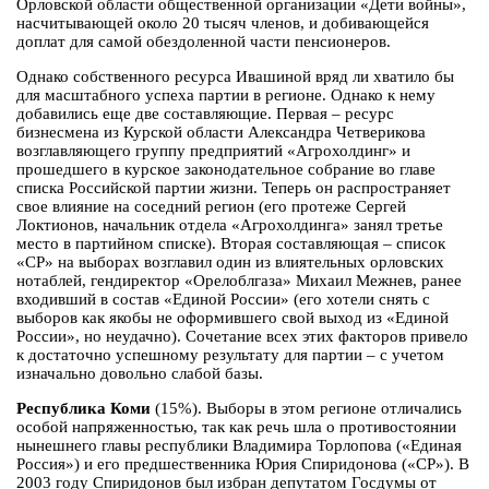
Орловской области общественной организации «Дети войны»,
насчитывающей около 20 тысяч членов, и добивающейся
доплат для самой обездоленной части пенсионеров.
Однако собственного ресурса Ивашиной вряд ли хватило бы
для масштабного успеха партии в регионе. Однако к нему
добавились еще две составляющие. Первая – ресурс
бизнесмена из Курской области Александра Четверикова
возглавляющего группу предприятий «Агрохолдинг» и
прошедшего в курское законодательное собрание во главе
списка Российской партии жизни. Теперь он распространяет
свое влияние на соседний регион (его протеже Сергей
Локтионов, начальник отдела «Агрохолдинга» занял третье
место в партийном списке). Вторая составляющая – список
«СР» на выборах возглавил один из влиятельных орловских
нотаблей, гендиректор «Орелоблгаза» Михаил Межнев, ранее
входивший в состав «Единой России» (его хотели снять с
выборов как якобы не оформившего свой выход из «Единой
России», но неудачно). Сочетание всех этих факторов привело
к достаточно успешному результату для партии – с учетом
изначально довольно слабой базы.
Республика Коми
(15%). Выборы в этом регионе отличались
особой напряженностью, так как речь шла о противостоянии
нынешнего главы республики Владимира Торлопова («Единая
Россия») и его предшественника Юрия Спиридонова («СР»). В
2003 году Спиридонов был избран депутатом Госдумы от