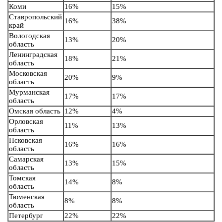
Коми
16%
15%
Ставропольский
16%
38%
край
Вологодская
13%
20%
область
Ленинградская
18%
21%
область
Московская
20%
9%
область
Мурманская
17%
17%
область
Омская область
12%
4%
Орловская
11%
13%
область
Псковская
16%
16%
область
Самарская
13%
15%
область
Томская
14%
8%
область
Тюменская
8%
8%
область
Петербург
22%
22%