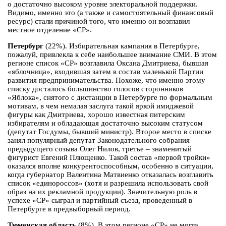
о достаточно высоком уровне электоральной поддержки.
Видимо, именно это (а также и самостоятельный финансовый
ресурс) стали причиной того, что именно он возглавил
местное отделение «СР».
Петербург
(22%). Избирательная кампания в Петербурге,
пожалуй, привлекла к себе наибольшее внимание СМИ. В этом
регионе список «СР» возглавила Оксана Дмитриева, бывшая
«яблочница», входившая затем в состав маленькой Партии
развития предпринимательства. Похоже, что именно этому
списку досталось большинство голосов сторонников
«Яблока», снятого с дистанции в Петербурге по формальным
мотивам, в чем немалая заслуга такой яркой имиджевой
фигуры как Дмитриева, хорошо известная питерским
избирателям и обладающая достаточно высоким статусом
(депутат Госдумы, бывший министр). Второе место в списке
занял популярный депутат Законодательного собрания
предыдущего созыва Олег Нилов, третье – знаменитый
фигурист Евгений Плющенко. Такой состав «первой тройки»
оказался вполне конкурентоспособным, особенно в ситуации,
когда губернатор Валентина Матвиенко отказалась возглавить
список «единороссов» (хотя и разрешила использовать свой
образ на их рекламной продукции). Значительную роль в
успехе «СР» сыграл и партийный съезд, проведенный в
Петербурге в предвыборный период.
Тюменская область
(8%). В этом регионе «СР» не могла