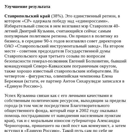
Улучшение результата
Ставропольский край
(38%). Это единственный регион, в
котором «СР» одержала победу над «единороссами».
Избирательный список в нем возглавил мэр Ставрополя 40-
летний Дмитрий Кузьмин, считающийся сейчас самым
популярным политиком региона. Он пришел в политику из
бизнеса, в середине 90-х годов возглавлял совет директоров
ОАО «Ставропольский инструментальный завод». На втором
месте - советник председателя Государственной думы
Ставропольского края третьего созыва по вопросам
безопасности генерал-полковник Евгений Болховитин, бывший
командующий Северо-Кавказским пограничным округом,
также хорошо известный ставропольским избирателям. На
четвертом - фигуристка, олимпийская чемпионка Елена
Бережная (кстати, ее партнер Антон Сихарулидзе записался в
«Единую Россию»).
Успех Кузьмина связан как с его личными качествами и
собственным политическим ресурсом, выходящим за пределы
города (в том числе посредством Благотворительного
общественного фонда, который еще в 2002 году оказывал
помощь пострадавшим от наводнения населенным пунктам
края), так и с моральным износом губернатора Александра
Черногорова, пришешего на свой пост как коммунист, а затем
вступил в «Единую Россию». Такой путь сам по себе не