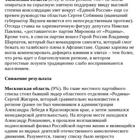
опираться на серьезную элитную поддержку ввиду высокой
степени консолидации элит вокруг «Единой России» еще со
времен руководства областью Сергея Собянина (нынешний
губернатор Якушев является его непосредственным протеже).
Отсюда ставка на харизматичную фигуру депутата Николая
Павлова, «доставшегося» партии Миронова от «Родины».
Кроме того, в список партии вошел Герой России Владимир
Шарпатов, который был командиром самолета, который смог
бежать из талибского плена в Афганистане. Однако харизма не
могла компенсировать дефицита влияния в элитах – тем более,
что речь идет о благополучном регионе, в котором
протестные лозунги традиционно слабо воспринимаются
населением.
Снижение результата
Московская область
(9%). Во главе местного партийного
списка стоял бывший лидер областного отделения «Родины»
Сергей Жигарев, который сравнительно малоизвестен в
регионе (ранее он был чиновником в администрации
Александра Лебедя в Красноярском крае, а затем занимался
менеджерской деятельностью). На втором месте находился
Александр Романович, в прошлом возглавлявший
подмосковный филиал Российской партии жизни и являющийся
одним из видных деятелей отечественного кинологического
движения. Разумеется, такому списку было непросто