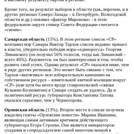
Кроме того, на результат выборов в области (как, впрочем, и в
других регионах Северо-Запада – в Петербурге, Вологодской
области и др.) повлиял «фактор Миронова» - в этом
федеральном округе спикер Совета Федерации считается
«своим».
Самарская область
(15%). В этом регионе список «СР»
возглавил мэр Самары Виктор Тархов совсем недавно пришел
к власти, убедительно победив мэра-«единоросса» Георгия
Лиманского (он получил 56% голосов, тогда как Лиманский –
всего 40%). Разумеется, он был заинтересован в том, чтобы
развить свой успех. Однако результат «СР» оказался ниже, чем
в ряде других регионов. Это может быть связано с тем, что
Тархов «вытягивал» всю избирательную кампанию на
собственном ресурсе – влиятельной элитной коалиции вокруг
«СР» (или хотя бы нечто вроде ставропольской «связки
Кузьмин-Болховитин) в Самаре создать не удалось. Да и
политический ресурс губернатора Константина Титова
оказался серьезнее, чем у Черногорова.
Орловская область
(13%). Второе место в списке получила
владелец газеты «Орловские новости» Марина Ивашина,
являющая самым активным критиком действующего
губернатора Егора Строева. Она является инициатором
создания и сопредседателем самой многочисленной в