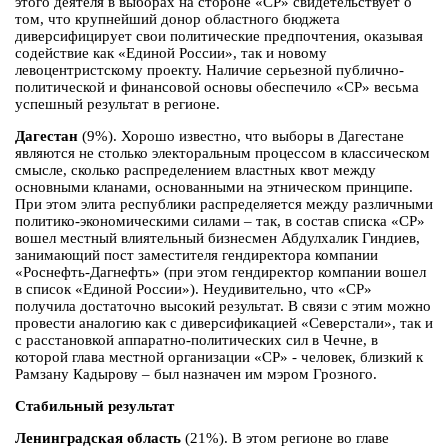
этого деятеля в выборах на стороне «СР» свидетельствует о
том, что крупнейший донор областного бюджета
диверсифицирует свои политические предпочтения, оказывая
содействие как «Единой России», так и новому
левоцентристскому проекту. Наличие серьезной публично-
политической и финансовой основы обеспечило «СР» весьма
успешный результат в регионе.
Дагестан
(9%). Хорошо известно, что выборы в Дагестане
являются не столько электоральным процессом в классическом
смысле, сколько распределением властных квот между
основными кланами, основанными на этническом принципе.
При этом элита республики распределяется между различными
политико-экономическими силами – так, в состав списка «СР»
вошел местный влиятельный бизнесмен Абдулхалик Гиндиев,
занимающий пост заместителя гендиректора компании
«Роснефть-Дагнефть» (при этом гендиректор компании вошел
в список «Единой России»). Неудивительно, что «СР»
получила достаточно высокий результат. В связи с этим можно
провести аналогию как с диверсификацией «Северстали», так и
с расстановкой аппаратно-политических сил в Чечне, в
которой глава местной организации «СР» - человек, близкий к
Рамзану Кадырову – был назначен им мэром Грозного.
Стабильный результат
Ленинградская область
(21%). В этом регионе во главе