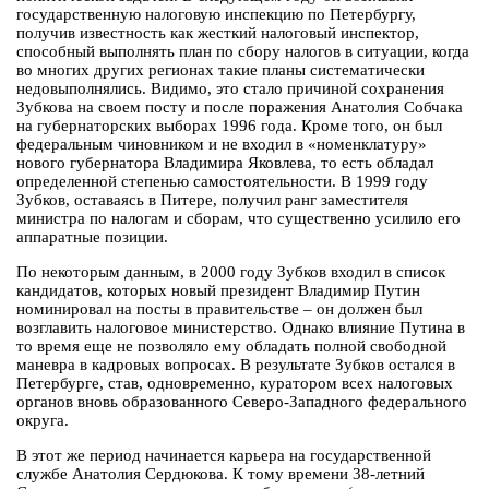
государственную налоговую инспекцию по Петербургу,
получив известность как жесткий налоговый инспектор,
способный выполнять план по сбору налогов в ситуации, когда
во многих других регионах такие планы систематически
недовыполнялись. Видимо, это стало причиной сохранения
Зубкова на своем посту и после поражения Анатолия Собчака
на губернаторских выборах 1996 года. Кроме того, он был
федеральным чиновником и не входил в «номенклатуру»
нового губернатора Владимира Яковлева, то есть обладал
определенной степенью самостоятельности. В 1999 году
Зубков, оставаясь в Питере, получил ранг заместителя
министра по налогам и сборам, что существенно усилило его
аппаратные позиции.
По некоторым данным, в 2000 году Зубков входил в список
кандидатов, которых новый президент Владимир Путин
номинировал на посты в правительстве – он должен был
возглавить налоговое министерство. Однако влияние Путина в
то время еще не позволяло ему обладать полной свободной
маневра в кадровых вопросах. В результате Зубков остался в
Петербурге, став, одновременно, куратором всех налоговых
органов вновь образованного Северо-Западного федерального
округа.
В этот же период начинается карьера на государственной
службе Анатолия Сердюкова. К тому времени 38-летний