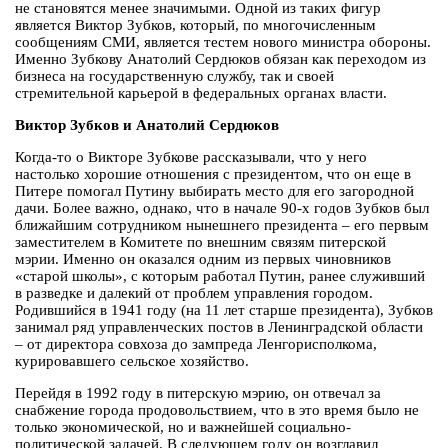
не становятся менее значимыми. Одной из таких фигур
является Виктор Зубков, который, по многочисленным
сообщениям СМИ, является тестем нового министра обороны.
Именно Зубкову Анатолий Сердюков обязан как переходом из
бизнеса на государственную службу, так и своей
стремительной карьерой в федеральных органах власти.
Виктор Зубков и Анатолий Сердюков
Когда-то о Викторе Зубкове рассказывали, что у него
настолько хорошие отношения с президентом, что он еще в
Питере помогал Путину выбирать место для его загородной
дачи. Более важно, однако, что в начале 90-х годов Зубков был
ближайшим сотрудником нынешнего президента – его первым
заместителем в Комитете по внешним связям питерской
мэрии. Именно он оказался одним из первых чиновников
«старой школы», с которым работал Путин, ранее служивший
в разведке и далекий от проблем управления городом.
Родившийся в 1941 году (на 11 лет старше президента), Зубков
занимал ряд управленческих постов в Ленинградской области
– от директора совхоза до зампреда Ленгорисполкома,
курировавшего сельское хозяйство.
Перейдя в 1992 году в питерскую мэрию, он отвечал за
снабжение города продовольствием, что в это время было не
только экономической, но и важнейшей социально-
политической задачей. В следующем году он возглавил