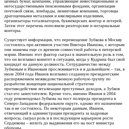
ценных бумаг, компании, управляющие инвестиционными и
негосударственными пенсионными фондами, организации
почтовой связи, ломбарды, лизинговые компании, торговцы
драгоценными металлами и ювелирными изделиями,
организаторы тотализаторов, букмекерских контор и лотерей.
Затем этот перечень пополнили риэлторские и нотариальные
конторы.
Существует информация, что перемещение Зубкова в Москву
состоялось при активном участии Виктора Иванова, с которым
они знакомы еще со времени совместной работы в питерской
мэрии. Именно этот фактор сыграл в значительную роль в том,
что он возглавил комитет в ситуации, когда у Кудрина был свой
кандидат на данную должность. Сотрудничество между
Зубковым и Ивановым прослеживается и в дальнейшем – так, в
июле 2004 года Иванов возглавил созданную президентским
распоряжением межведомственную рабочую группу по
разработке концепции национальной стратегии
противодействия легализации преступных доходов, а Зубков
стал его заместителем. Кроме того, именно Иванов в 2004
году рекомендовал Зубкова на пост полпреда президента в
Северо-Западном федеральном округе, однако это назначение
так и не состоялось. По некоторым данным, Иванов,
отвечающий в администрации президента за кадровые
вопросы, сыграл роль и в последующем карьерном росте
Сердюкова – вплоть до выдвижения его на пост министра
обороны.