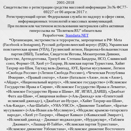
2001-2018
Свидетельство о регистрации средства массовой информации Эл № ФС77-
69227 от 06 апреля 2017 г.
Регистрирующий орган: Федеральная служба по надзору в сфере связи,
информационных технологий и массовых коммуникаций.
При полном или частичном использовании материалов сайта активная
гиперссылка на "Политком.RU" обязательна
Разработчик:
Standarta.NET
*Организации, экстремисты и террористы, запрещенные в РФ: Meta
(Facebook и Instagram), Русский добровольческий корпус (РДК), Украинская
повстанческая армия (УПА), Грузинский легион, Национал-Большевистская
партия (НБП), Талибан, Свидетели Иеговы, Мизантропик Дивижн,
Братство, Артподготовка, Тризуб им. Степана Бандеры, НСО, Славянский
союз, Формат-18, Хизб ут-Тахрир, Исламская партия Туркестана, Хайят
Тахрир аш-Шам, Таухид валь-Джихад, АУЕ, Братья мусульмане, Легион
«Свобода России» («Легион Свобода России»), «Чеченская Республика
Ичкерия», «Правый сектор», «Азов» (батальон «Азов», полк «Азов»),
«Айдар», «Национальный корпус», «Исламское государство» («Исламское
Государство Ирака и Сирии», «Исламское Государство Ирака и Леванта»,
«Исламское Государство Ирака и Шама», ИГ, ИГИЛ, ДАИШ), «Джабхат
Фатх аш-Шам», «Священная война» («Аль-Джихад» или «Египетский
исламский джихад»), «Джабхат ан-Нусра», «Хайят Тахрир-аш-Шам»,
«Аль-Каида», «Аш-Шабаб», «УНА-УНСО», «Движение Талибан», «Братья-
мусульмане» («Аль-Ихван аль-Муслимун»), «Меджлис крымско-татарского
народа», «Хизб ут-Тахрир», «Имарат Кавказ» («Кавказский Эмират»),
«Исламский джихад – Джамаат моджахедов», «Нурджулар», «Таблиги
Джамаат», «Лашкар-И-Тайба», «Исламская партия Туркестана»,
«Исламское движение Узбекистана», «Исламское движение Восточного