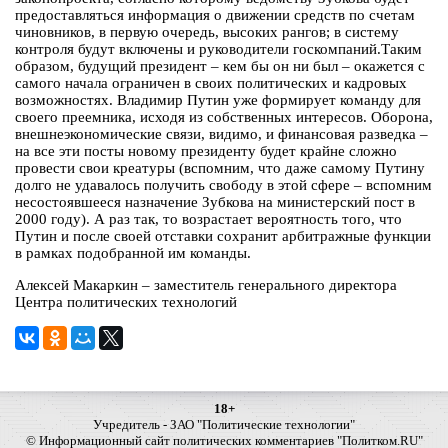
предоставляться информация о движении средств по счетам
чиновников, в первую очередь, высоких рангов; в систему
контроля будут включены и руководители госкомпаний.Таким
образом, будущий президент – кем бы он ни был – окажется с
самого начала ограничен в своих политических и кадровых
возможностях. Владимир Путин уже формирует команду для
своего преемника, исходя из собственных интересов. Оборона,
внешнеэкономические связи, видимо, и финансовая разведка –
на все эти посты новому президенту будет крайне сложно
провести свои креатуры (вспомним, что даже самому Путину
долго не удавалось получить свободу в этой сфере – вспомним
несостоявшееся назначение Зубкова на министерский пост в
2000 году). А раз так, то возрастает вероятность того, что
Путин и после своей отставки сохранит арбитражные функции
в рамках подобранной им команды.
Алексей Макаркин – заместитель генерального директора
Центра политических технологий
18+
Учредитель - ЗАО "Политические технологии"
© Информационный сайт политических комментариев "Политком.RU"