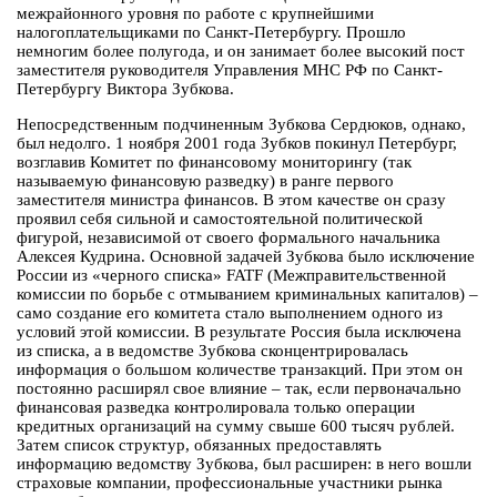
межрайонного уровня по работе с крупнейшими
налогоплательщиками по Санкт-Петербургу. Прошло
немногим более полугода, и он занимает более высокий пост
заместителя руководителя Управления МНС РФ по Санкт-
Петербургу Виктора Зубкова.
Непосредственным подчиненным Зубкова Сердюков, однако,
был недолго. 1 ноября 2001 года Зубков покинул Петербург,
возглавив Комитет по финансовому мониторингу (так
называемую финансовую разведку) в ранге первого
заместителя министра финансов. В этом качестве он сразу
проявил себя сильной и самостоятельной политической
фигурой, независимой от своего формального начальника
Алексея Кудрина. Основной задачей Зубкова было исключение
России из «черного списка» FATF (Межправительственной
комиссии по борьбе с отмыванием криминальных капиталов) –
само создание его комитета стало выполнением одного из
условий этой комиссии. В результате Россия была исключена
из списка, а в ведомстве Зубкова сконцентрировалась
информация о большом количестве транзакций. При этом он
постоянно расширял свое влияние – так, если первоначально
финансовая разведка контролировала только операции
кредитных организаций на сумму свыше 600 тысяч рублей.
Затем список структур, обязанных предоставлять
информацию ведомству Зубкова, был расширен: в него вошли
страховые компании, профессиональные участники рынка