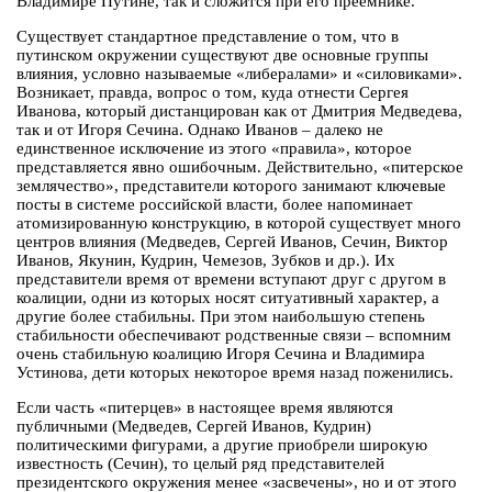
Владимире Путине, так и сложится при его преемнике.
Существует стандартное представление о том, что в
путинском окружении существуют две основные группы
влияния, условно называемые «либералами» и «силовиками».
Возникает, правда, вопрос о том, куда отнести Сергея
Иванова, который дистанцирован как от Дмитрия Медведева,
так и от Игоря Сечина. Однако Иванов – далеко не
единственное исключение из этого «правила», которое
представляется явно ошибочным. Действительно, «питерское
землячество», представители которого занимают ключевые
посты в системе российской власти, более напоминает
атомизированную конструкцию, в которой существует много
центров влияния (Медведев, Сергей Иванов, Сечин, Виктор
Иванов, Якунин, Кудрин, Чемезов, Зубков и др.). Их
представители время от времени вступают друг с другом в
коалиции, одни из которых носят ситуативный характер, а
другие более стабильны. При этом наибольшую степень
стабильности обеспечивают родственные связи – вспомним
очень стабильную коалицию Игоря Сечина и Владимира
Устинова, дети которых некоторое время назад поженились.
Если часть «питерцев» в настоящее время являются
публичными (Медведев, Сергей Иванов, Кудрин)
политическими фигурами, а другие приобрели широкую
известность (Сечин), то целый ряд представителей
президентского окружения менее «засвечены», но и от этого