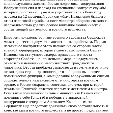
военнослужащих жильем, боевая подготовка, модернизация
Вооруженных сил и переход на смешанный контракт службы,
который, собственно, уже и осуществляется, и к 8-му году
переход на 12-месячный срок службы». Назначение бывшего
главы налоговой службы на пост министра обороны связано с
необходимостью уделять особое внимание экономической
составляющей деятельности военного ведомства.
Впрочем, появление во главе военного ведомства Сердюкова
может привести к двум взаимосвязанным проблемам. Первая –
негативное восприятие этого назначения со стороны части
военной корпорации, которая в свое время приняла Сергея
Иванова как статусного лидера, пришедшего с поста
секретаря Совбеза, но, по меньшей мере, с недоумением
отнеслась к назначению малоизвестного гражданского
чиновника. Вторая проблема заключается в том, что в отличие
от западных стран, где министерства обороны выполняет
политические функции, а командование вооруженными силами
сосредоточено в независимом от министерства военном
органе, в России сохранена советская система, при которой
начальник Генштаба является первым заместителем министра.
Если такой политически сильный министр как Иванов смог
подчинить себе Генштаб и победить в аппаратной
конкуренции с генералом Анатолием Квашниным, то
Сердюкову еще предстоит доказывать свою состоятельность в
качестве главы военного ведомства, а не просто представителя