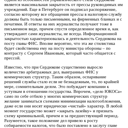
является максимальная закрытость от прессы руководимых им
учреждений. Еще в Петербурге он подписал распоряжение,
согласно которому все обращения прессы в налоговую службу
должны быть только письменными, на фирменных бланках и с
печатями. И ответы на них журналисты получают тоже в
письменном виде, причем спустя определенное время и, как
утверждают сами журналисты, не всегда. Информационной
закрытостью характеризовалась и деятельность Сердюкова на
посту главы ФНС. Вполне вероятно, что эта же стилистика
будет свойственна ему на посту министра обороны – по
контрасту с Сергеем Ивановым, который часто общается с
прессой.
Известно, что при Сердюкове существенно выросло
количество арбитражных дел, выигранных ФНС у
коммерческих структур. Таким образом, оспаривание
решений службы стало если не безнадежным, то, по крайней
мере, сомнительным делом. Это побуждает компании к
уступкам в отношении государства. Впрочем, «дело ЮКОСа»
само по себе отбило у многих коммерческих структур
желание заниматься схемами минимизации налогообложения,
даже если они носят юридически «чистый» характер. В любой
момент государство может «закрыть лазейку» и признать
схему криминальной, причем и за предшествующий период.
Разумеется, такое положение дел привело к росту
собираемости налогов, что было поставлено в заслугу главе