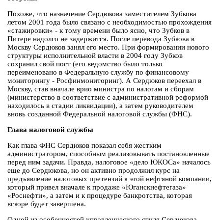
Похоже, что назначение Сердюкова заместителем Зубкова
летом 2001 года было связано с необходимостью прохождения
«стажировки» - к тому времени было ясно, что Зубков в
Питере надолго не задержится. После перевода Зубкова в
Москву Сердюков занял его место. При формировании нового
структуры исполнительной власти в 2004 году Зубков
сохранил свой пост (его ведомство было только
переименовано в Федеральную службу по финансовому
мониторингу - Росфинмониторинг). А Сердюков переехал в
Москву, став вначале врио министра по налогам и сборам
(министерство в соответствие с административной реформой
находилось в стадии ликвидации), а затем руководителем
вновь созданной Федеральной налоговой службы (ФНС).
Глава налоговой службы
Как глава ФНС Сердюков показал себя жестким
администратором, способным реализовывать постановленные
перед ним задачи. Правда, налоговое «дело ЮКОСа» началось
еще до Сердюкова, но он активно продолжил курс на
предъявление налоговых претензий к этой нефтяной компании,
который привел вначале к продаже «Юганскнефтегаза»
«Роснефти», а затем и к процедуре банкротства, которая
вскоре будет завершена.
Одной из особенностей управленческого стиля Сердюкова