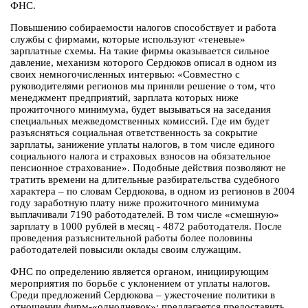
ФНС.
Повышению собираемости налогов способствует и работа
службы с фирмами, которые используют «теневые»
зарплатные схемы. На такие фирмы оказывается сильное
давление, механизм которого Сердюков описал в одном из
своих немногочисленных интервью: «Совместно с
руководителями регионов мы приняли решение о том, что
менеджмент предприятий, зарплата которых ниже
прожиточного минимума, будет вызываться на заседания
специальных межведомственных комиссий. Где им будет
разъясняться социальная ответственность за сокрытие
зарплаты, занижение уплаты налогов, в том числе единого
социального налога и страховых взносов на обязательное
пенсионное страхование». Подобные действия позволяют не
тратить времени на длительные разбирательства судебного
характера – по словам Сердюкова, в одном из регионов в 2004
году заработную плату ниже прожиточного минимума
выплачивали 7190 работодателей. В том числе «смешную»
зарплату в 1000 рублей в месяц - 4872 работодателя. После
проведения разъяснительной работы более половины
работодателей повысили оклады своим служащим.
ФНС по определению является органом, инициирующим
мероприятия по борьбе с уклонением от уплаты налогов.
Среди предложений Сердюкова – ужесточение политики в
отношении фирм-«однодневок»; предлагается предоставить