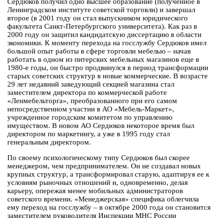
Сердюков получил одно высшее образование (полученное в
Ленинградском институте советской торговли) и завершал
второе (в 2001 году он стал выпускником юридического
факультета Санкт-Петербургского университета). Как раз в
2000 году он защитил кандидатскую диссертацию в области
экономики. К моменту перехода на госслужбу Сердюков имел
большой опыт работы в сфере торговли мебелью – начав
работать в одном из питерских мебельных магазинов еще в
1980-е годы, он быстро продвинулся в период трансформации
старых советских структур в новые коммерческие. В возрасте
29 лет недавний заведующий секцией магазина стал
заместителем директора по коммерческой работе
«Ленмебельторга», преобразованного при его самом
непосредственном участии в АО «Мебель-Маркет»,
учрежденное городским комитетом по управлению
имуществом. В новом АО Сердюков некоторое время был
директором по маркетингу, а уже в 1995 году стал
генеральным директором.
По своему психологическому типу Сердюков был скорее
менеджером, чем предпринимателем. Он не создавал новых
крупных структур, а трансформировал старую, адаптируя ее к
условиям рыночных отношений и, одновременно, делая
карьеру, опережая менее мобильных администраторов
советского времени. «Менеджерская» специфика облегчила
ему переход на госслужбу – в октябре 2000 года он становится
заместителем руководителя Инспекции МНС России