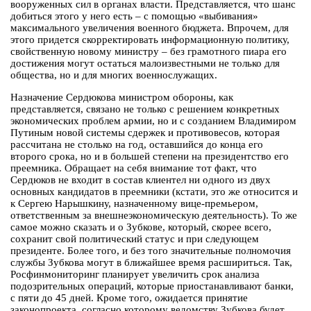
вооруженных сил в органах власти. Представляется, что шанс
добиться этого у него есть – с помощью «выбивания»
максимального увеличения военного бюджета. Впрочем, для
этого придется скорректировать информационную политику,
свойственную новому министру – без грамотного пиара его
достижения могут остаться малоизвестными не только для
общества, но и для многих военнослужащих.
Назначение Сердюкова министром обороны, как
представляется, связано не только с решением конкретных
экономических проблем армии, но и с созданием Владимиром
Путиным новой системы сдержек и противовесов, которая
рассчитана не столько на год, оставшийся до конца его
второго срока, но и в большей степени на президентство его
преемника. Обращает на себя внимание тот факт, что
Сердюков не входит в состав клиентел ни одного из двух
основных кандидатов в преемники (кстати, это же относится и
к Сергею Нарышкину, назначенному вице-премьером,
ответственным за внешнеэкономическую деятельность). То же
самое можно сказать и о Зубкове, который, скорее всего,
сохранит свой политический статус и при следующем
президенте. Более того, и без того значительные полномочия
службы Зубкова могут в ближайшее время расшириться. Так,
Росфинмониторинг планирует увеличить срок анализа
подозрительных операций, которые приостанавливают банки,
с пяти до 45 дней. Кроме того, ожидается принятие
законопроекта, согласно которому ведомству Зубкова будет