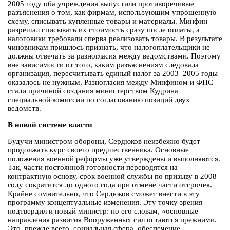
2005 году оба учреждения выпустили противоречивые
разъяснения о том, как фирмам, использующим упрощенную
схему, списывать купленные товары и материалы. Минфин
разрешал списывать их стоимость сразу после оплаты, а
налоговики требовали сперва реализовать товары. В результате
чиновникам пришлось признать, что налогоплательщики не
должны отвечать за разногласия между ведомствами. Поэтому
вне зависимости от того, каким разъяснениям следовала
организация, пересчитывать единый налог за 2003–2005 годы
оказалось не нужным. Разногласия между Минфином и ФНС
стали причиной создания министерством Кудрина
специальной комиссии по согласованию позиций двух
ведомств.
В новой системе власти
Будучи министром обороны, Сердюков неизбежно будет
продолжать курс своего предшественника. Основные
положения военной реформы уже утверждены и выполняются.
Так, части постоянной готовности переводятся на
контрактную основу, срок военной службы по призыву в 2008
году сократится до одного года при отмене части отсрочек.
Крайне сомнительно, что Сердюков сможет внести в эту
программу концептуальные изменения. Эту точку зрения
подтвердил и новый министр: по его словам, «основные
направления развития Вооруженных сил остаются прежними.
Это, прежде всего, социальная сфера, обеспечение