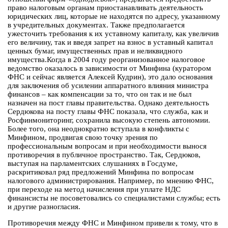
право налоговым органам приостанавливать деятельность
юридических лиц, которые не находятся по адресу, указанному
в учредительных документах. Также предполагается
ужесточить требования к их уставному капиталу, как увеличив
его величину, так и введя запрет на взнос в уставный капитал
ценных бумаг, имущественных прав и неликвидного
имущества.Когда в 2004 году реорганизованное налоговое
ведомство оказалось в зависимости от Минфина (куратором
ФНС и сейчас является Алексей Кудрин), это дало основания
для заключения об усилении аппаратного влияния министра
финансов – как компенсации за то, что он так и не был
назначен на пост главы правительства. Однако деятельность
Сердюкова на посту главы ФНС показала, что служба, как и
Росфинмониторинг, сохранила высокую степень автономии.
Более того, она неоднократно вступала в конфликты с
Минфином, продвигая свою точку зрения по
профессиональным вопросам и при необходимости вынося
противоречия в публичное пространство. Так, Сердюков,
выступая на парламентских слушаниях в Госдуме,
раскритиковал ряд предложений Минфина по вопросам
налогового администрирования. Например, по мнению ФНС,
при переходе на метод начисления при уплате НДС
финансисты не посоветовались со специалистами службы; есть
и другие разногласия.
Противоречия между ФНС и Минфином привели к тому, что в