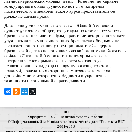
латиноамериканских «новых левых». Конечно, по харизме
конкурировать с ним трудно, но вот с точки зрения
политического и экономического курса представитель он
далеко не самый яркий.
Даже если у современных «левых» в Южной Америке и
существует что-то общее, то тут куда показательнее успехи
бразильского президента Лулы, правление которого позволяет
улучшать жизнь многочисленных бразильских бедных и не
вызывает сопротивления у предпринимателей-лидеров
бразильской далеко не социалистической экономики. Хотя если
сейчас в Латинской Америке так популярны «левые»
настроения, с которыми связываются частично уже
реализовавшиеся надежды на лучшую жизнь, то стоит,
пожалуй, пожелать их сторонникам всяческого успеха в
достойном деле искоренения бедности и укрепления
законности и социальной справедливости.
18+
Учредитель - ЗАО "Политические технологии"
© Информационный сайт политических комментариев "Политком.RU"
2001-2018
Свидетельство о регистрации средства массовой информации Эл № ФС77-