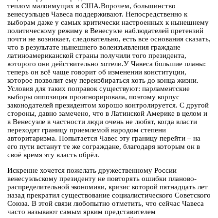
теплом малоимущих в США.Впрочем, большинство
венесуэльцев Чавеса поддерживают. Непосредственно к
выборам даже у самых критически настроенных к нынешнему
политическому режиму в Венесуэле наблюдателей претензий
почти не возникает, следовательно, есть все основания сказать,
что в результате нынешнего волеизъявления граждане
латиноамериканской страны получили того президента,
которого они действительно хотели.У Чавеса большие планы:
теперь он всё чаще говорит об изменении конституции,
которое позволит ему переизбираться хоть до конца жизни.
Условия для таких поправок существуют: парламентские
выборы оппозиция проигнорировала, поэтому корпус
законодателей президентом хорошо контролируется. С другой
стороны, давно замечено, что в Латинской Америке в целом и
в Венесуэле в частности люди очень не любят, когда власти
переходят границу приемлемой народом степени
авторитаризма. Попытается Чавес эту границу перейти – на
его пути встанут те же сограждане, благодаря которым он в
своё время эту власть обрёл.
Искренне хочется пожелать дружественному России
венесуэльскому президенту не повторять ошибки планово-
распределительной экономики, кризис которой пятнадцать лет
назад прекратил существование социалистического Советского
Союза. В этой связи любопытно отметить, что сейчас Чавеса
часто называют самым ярким представителем