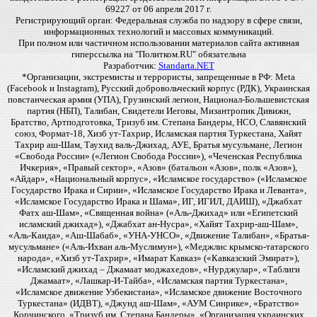
69227 от 06 апреля 2017 г.
Регистрирующий орган: Федеральная служба по надзору в сфере связи,
информационных технологий и массовых коммуникаций.
При полном или частичном использовании материалов сайта активная
гиперссылка на "Политком.RU" обязательна
Разработчик:
Standarta.NET
*Организации, экстремисты и террористы, запрещенные в РФ: Meta
(Facebook и Instagram), Русский добровольческий корпус (РДК), Украинская
повстанческая армия (УПА), Грузинский легион, Национал-Большевистская
партия (НБП), Талибан, Свидетели Иеговы, Мизантропик Дивижн,
Братство, Артподготовка, Тризуб им. Степана Бандеры, НСО, Славянский
союз, Формат-18, Хизб ут-Тахрир, Исламская партия Туркестана, Хайят
Тахрир аш-Шам, Таухид валь-Джихад, АУЕ, Братья мусульмане, Легион
«Свобода России» («Легион Свобода России»), «Чеченская Республика
Ичкерия», «Правый сектор», «Азов» (батальон «Азов», полк «Азов»),
«Айдар», «Национальный корпус», «Исламское государство» («Исламское
Государство Ирака и Сирии», «Исламское Государство Ирака и Леванта»,
«Исламское Государство Ирака и Шама», ИГ, ИГИЛ, ДАИШ), «Джабхат
Фатх аш-Шам», «Священная война» («Аль-Джихад» или «Египетский
исламский джихад»), «Джабхат ан-Нусра», «Хайят Тахрир-аш-Шам»,
«Аль-Каида», «Аш-Шабаб», «УНА-УНСО», «Движение Талибан», «Братья-
мусульмане» («Аль-Ихван аль-Муслимун»), «Меджлис крымско-татарского
народа», «Хизб ут-Тахрир», «Имарат Кавказ» («Кавказский Эмират»),
«Исламский джихад – Джамаат моджахедов», «Нурджулар», «Таблиги
Джамаат», «Лашкар-И-Тайба», «Исламская партия Туркестана»,
«Исламское движение Узбекистана», «Исламское движение Восточного
Туркестана» (ИДВТ), «Джунд аш-Шам», «АУМ Синрике», «Братство»
Корчинского, «Тризуб им. Степана Бандеры», «Организация украинских