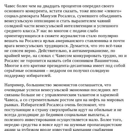
Чавес более чем на двадцать процентов опередил своего
основного конкурента, кстати сказать, тоже вполне «левого»
социал-демократа Мануэля Росалеса, сумевшего объединить
венесуэльскую оппозицию и стать выразителем чаяний
солидной части венесуэльской интеллигенции и успешного
среднего класса.У нас во многом с подачи слабо
ориентирующихся в сюжете журналистов стало популярно
вешать на Росалеса ярлык американского ставленника и почти
врага венесуэльских трудящихся. Думается, что это всё-таки
не совсем верно. Действительно, в антиамериканизме, по
крайней мере, на словах с Чавесом конкурировать трудно, но и
Росалес не торопится назвать себя союзником Вашингтона.
Многое в его критике президента-десантника имеет под собой
серьёзные основания – недаром он получил солидную
поддержку избирателей.
Например, большинство экономистов соглашается, что
очевидные успехи венесуэльской экономики последних лет
связаны больше не с управленческим талантом и харизмой
Чавеса, а со стремительным ростом цен на нефть на мировых
рынках. Избирателей Росалеса очень беспокоит, что
поступающие в страну сверхприбыли идут на обильные и не
всегда доходящие до бедняков социальные выплаты, а
полезного инвестирования осуществляется мало. Более того,
нередко средства и вовсе идут на шумные пропагандистские
акции за рубежом вроде известной кампании снабжения