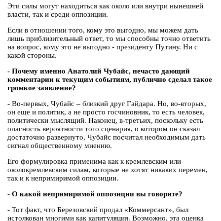
Эти силы могут находиться как около или внутри нынешней
власти, так и среди оппозиции.
Если в отношении того, кому это выгодно, мы можем дать
лишь приблизительный ответ, то мы способны точно ответить
на вопрос, кому это не выгодно - президенту Путину. Ни с
какой стороны.
- Почему именно Анатолий Чубайс, нечасто дающий
комментарии к текущим событиям, публично сделал такое
громкое заявление?
- Во-первых, Чубайс – близкий друг Гайдара. Но, во-вторых,
он еще и политик, а не просто госчиновник, то есть человек,
политически мыслящий. Наконец, в-третьих, поскольку есть
опасность вероятности того сценария, о котором он сказал
достаточно развернуто, Чубайс посчитал необходимым дать
сигнал общественному мнению.
Его формулировка применима как к кремлевским или
околокремлевским силам, которые не хотят никаких перемен,
так и к непримиримой оппозиции.
- О какой непримиримой оппозиции вы говорите?
- Тот факт, что Березовский продал «Коммерсант», был
истолкован многими как капитуляция. Возможно, эта оценка