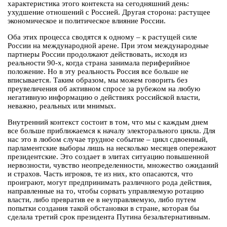
характеристика этого контекста на сегодняшний день:
ухудшение отношений с Россией. Другая сторона: растущее
экономическое и политическое влияние России.
Оба этих процесса сводятся к одному – к растущей силе
России на международной арене. При этом международные
партнеры России продолжают действовать, исходя из
реальности 90-х, когда страна занимала периферийное
положение. Но в эту реальность Россия все больше не
вписывается. Таким образом, мы можем говорить без
преувеличения об активном спросе за рубежом на любую
негативную информацию о действиях российской власти,
неважно, реальных или мнимых.
Внутренний контекст состоит в том, что мы с каждым днем
все больше приближаемся к началу электорального цикла. Для
нас это в любом случае трудное событие – цикл сдвоенный,
парламентские выборы лишь на несколько месяцев опережают
президентские. Это создает в элитах ситуацию повышенной
нервозности, чувство неопределенности, множество ожиданий
и страхов. Часть игроков, те из них, кто опасаются, что
проиграют, могут предпринимать различного рода действия,
направленные на то, чтобы сорвать управляемую ротацию
власти, либо превратив ее в неуправляемую, либо путем
попытки создания такой обстановки в стране, которая бы
сделала третий срок президента Путина безальтернативным.