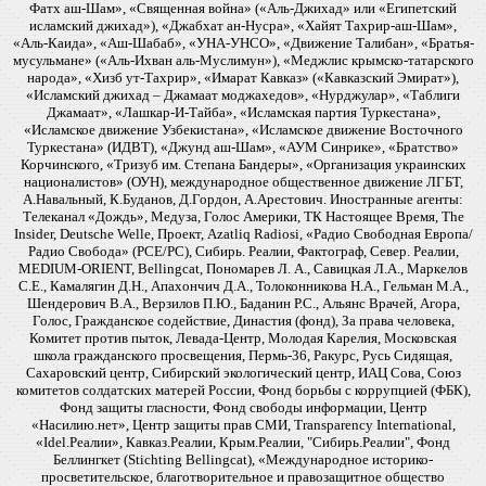
Фатх аш-Шам», «Священная война» («Аль-Джихад» или «Египетский
исламский джихад»), «Джабхат ан-Нусра», «Хайят Тахрир-аш-Шам»,
«Аль-Каида», «Аш-Шабаб», «УНА-УНСО», «Движение Талибан», «Братья-
мусульмане» («Аль-Ихван аль-Муслимун»), «Меджлис крымско-татарского
народа», «Хизб ут-Тахрир», «Имарат Кавказ» («Кавказский Эмират»),
«Исламский джихад – Джамаат моджахедов», «Нурджулар», «Таблиги
Джамаат», «Лашкар-И-Тайба», «Исламская партия Туркестана»,
«Исламское движение Узбекистана», «Исламское движение Восточного
Туркестана» (ИДВТ), «Джунд аш-Шам», «АУМ Синрике», «Братство»
Корчинского, «Тризуб им. Степана Бандеры», «Организация украинских
националистов» (ОУН), международное общественное движение ЛГБТ,
А.Навальный, К.Буданов, Д.Гордон, А.Арестович. Иностранные агенты:
Телеканал «Дождь», Медуза, Голос Америки, ТК Настоящее Время, The
Insider, Deutsche Welle, Проект, Azatliq Radiosi, «Радио Свободная Европа/
Радио Свобода» (PCE/PC), Сибирь. Реалии, Фактограф, Север. Реалии,
MEDIUM-ORIENT, Bellingcat, Пономарев Л. А., Савицкая Л.А., Маркелов
С.Е., Камалягин Д.Н., Апахончич Д.А., Толоконникова Н.А., Гельман М.А.,
Шендерович В.А., Верзилов П.Ю., Баданин Р.С., Альянс Врачей, Агора,
Голос, Гражданское содействие, Династия (фонд), За права человека,
Комитет против пыток, Левада-Центр, Молодая Карелия, Московская
школа гражданского просвещения, Пермь-36, Ракурс, Русь Сидящая,
Сахаровский центр, Сибирский экологический центр, ИАЦ Сова, Союз
комитетов солдатских матерей России, Фонд борьбы с коррупцией (ФБК),
Фонд защиты гласности, Фонд свободы информации, Центр
«Насилию.нет», Центр защиты прав СМИ, Transparency International,
«Idel.Реалии», Кавказ.Реалии, Крым.Реалии, "Сибирь.Реалии", Фонд
Беллингкет (Stichting Bellingcat), «Международное историко-
просветительское, благотворительное и правозащитное общество