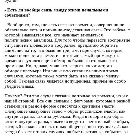
Зудин:
- Есть ли вообще связь между этими печальными
событиями?
- Вообще-то, там, где есть связь во времени, совершенно не
обязательно есть и причинно-следственная связь. Это азбука, с
которой знакомятся все, кто начинает заниматься
политическим анализом. Для того чтобы перевести восприятие
ситуации из зловещего в абсурдное, предлагаю обратить
внимание на то, что было не три, а четыре случая, которые
можно подверстать вместе – в тот же самый промежуток
времени случился еще и обморок бывшего итальянского
премьера. Но, однако, мало кто всерьез посчитает, что
обморок премьера Италии как-то связан с нашими тремя
случаями, которые также могут быть и не связаны между
собой. Таковая связь является допущением, причем не особо
убедительным.
Почему? Эти три случая связаны не только во времени, но и с
нашей страной. Все они связаны с фигурами, которые в разной
степени и в разной форме относятся к критикам власти.
Следующее связующее звено – образ российской власти, как
внутри страны, так и за рубежом. Когда я говорю про образ
власти внутри страны, я имею в виду тот негативный ее образ,
который сложился в некоторых общественных группах. И, как
всегда бывает в таких случаях, любые негативные события, за