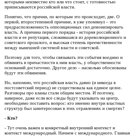
которыми неизвестно кто или что стоит, с готовностью
приписываются российской власти.
Понятно, что причин, по которым это происходит, две. О
первой, второстепенной причине, я уже упомянул – это
предрасположенность оппозиционных сил демонизировать
власть. А причина первого порядка - история российской
власти и ее репутация, сложившаяся из дореволюционного и
советского прошлого, и высокая степень преемственности
между нынешней системой власти и советской.
Поэтому для того, чтобы связывать эти события воедино и
обвинять в причастности к ним власть, у общественности
оснований достаточно. Другое дело – насколько обоснованы
будут эти обвинения.
Но, напомню, что российская власть давно (и никогда в
постсоветский период) не существовала как единое целое.
Разговоры про кланы стали общим местом. И поэтому,
наверное, даже если все следы будут указывать на центр,
необходимо поставить вопрос: кто именно внутри властных
структур был заинтересован в этих отравлениях и смертях?
- Кто?
- Тут очень важен и конкретный внутренний контекст и
контекст международный. Начнем с международного. Главная