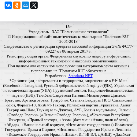
18+
Учредитель - ЗАО "Политические технологии"
© Информационный сайт политических комментариев "Политком.RU"
2001-2018
Свидетельство о регистрации средства массовой информации Эл № ФС77-
69227 от 06 апреля 2017 г.
Регистрирующий орган: Федеральная служба по надзору в сфере связи,
информационных технологий и массовых коммуникаций.
При полном или частичном использовании материалов сайта активная
гиперссылка на "Политком.RU" обязательна
Разработчик:
Standarta.NET
*Организации, экстремисты и террористы, запрещенные в РФ: Meta
(Facebook и Instagram), Русский добровольческий корпус (РДК), Украинская
повстанческая армия (УПА), Грузинский легион, Национал-Большевистская
партия (НБП), Талибан, Свидетели Иеговы, Мизантропик Дивижн,
Братство, Артподготовка, Тризуб им. Степана Бандеры, НСО, Славянский
союз, Формат-18, Хизб ут-Тахрир, Исламская партия Туркестана, Хайят
Тахрир аш-Шам, Таухид валь-Джихад, АУЕ, Братья мусульмане, Легион
«Свобода России» («Легион Свобода России»), «Чеченская Республика
Ичкерия», «Правый сектор», «Азов» (батальон «Азов», полк «Азов»),
«Айдар», «Национальный корпус», «Исламское государство» («Исламское
Государство Ирака и Сирии», «Исламское Государство Ирака и Леванта»,
«Исламское Государство Ирака и Шама», ИГ, ИГИЛ, ДАИШ), «Джабхат