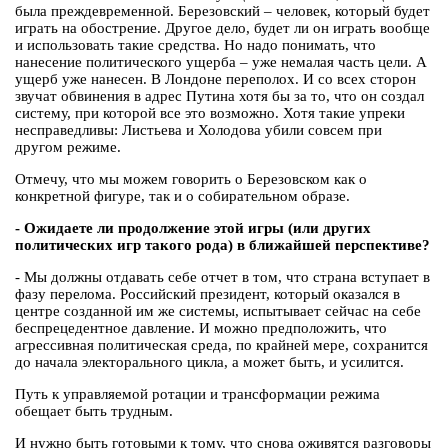
была преждевременной. Березовский – человек, который будет
играть на обострение. Другое дело, будет ли он играть вообще
и использовать такие средства. Но надо понимать, что
нанесение политического ущерба – уже немалая часть цели. А
ущерб уже нанесен. В Лондоне переполох. И со всех сторон
звучат обвинения в адрес Путина хотя бы за то, что он создал
систему, при которой все это возможно. Хотя такие упреки
несправедливы: Листьева и Холодова убили совсем при
другом режиме.
Отмечу, что мы можем говорить о Березовском как о
конкретной фигуре, так и о собирательном образе.
- Ожидаете ли продолжение этой игры (или других
политических игр такого рода) в ближайшей перспективе?
- Мы должны отдавать себе отчет в том, что страна вступает в
фазу перелома. Российский президент, который оказался в
центре созданной им же системы, испытывает сейчас на себе
беспрецедентное давление. И можно предположить, что
агрессивная политическая среда, по крайней мере, сохранится
до начала электорального цикла, а может быть, и усилится.
Путь к управляемой ротации и трансформации режима
обещает быть трудным.
И нужно быть готовыми к тому, что снова оживятся разговоры