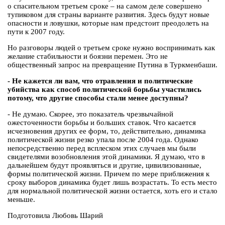
о спасительном третьем сроке – на самом деле совершено
тупиковом для страны варианте развития. Здесь будут новые
опасности и ловушки, которые нам предстоит преодолеть на
пути к 2007 году.
Но разговоры людей о третьем сроке нужно воспринимать как
желание стабильности и боязни перемен. Это не
общественный запрос на превращение Путина в Туркменбаши.
- Не кажется ли вам, что отравления и политические
убийства как способ политической борьбы участились
потому, что другие способы стали менее доступны?
- Не думаю. Скорее, это показатель чрезвычайной
ожесточенности борьбы и больших ставок. Что касается
исчезновения других ее форм, то, действительно, динамика
политической жизни резко упала после 2004 года. Однако
непосредственно перед всплеском этих случаев мы были
свидетелями возобновления этой динамики. Я думаю, что в
дальнейшем будут проявляться и другие, цивилизованные,
формы политической жизни. Причем по мере приближения к
сроку выборов динамика будет лишь возрастать. То есть место
для нормальной политической жизни остается, хоть его и стало
меньше.
Подготовила Любовь Шарий