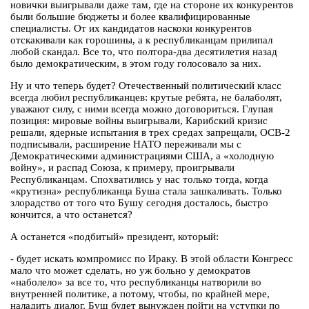
новички выигрывали даже там, где на стороне их конкурентов
были большие бюджеты и более квалифицированные
специалисты. От их кандидатов наскоки конкурентов
отскакивали как горошины, а к республиканцам прилипал
любой скандал. Все то, что полтора-два десятилетия назад
было демократическим, в этом году голосовало за них.
Ну и что теперь будет? Отечественный политический класс
всегда любил республиканцев: крутые ребята, не балаболят,
уважают силу, с ними всегда можно договориться. Глупая
позиция: мировые войны выигрывали, Карибский кризис
решали, ядерные испытания в трех средах запрещали, ОСВ-2
подписывали, расширение НАТО переживали мы с
Демократическими администрациями США, а «холодную
войну», и распад Союза, к примеру, проигрывали
Республиканцам. Спохватились у нас только тогда, когда
«крутизна» республиканца Буша стала зашкаливать. Только
злорадство от того что Бушу сегодня досталось, быстро
кончится, а что останется?
А останется «подбитый» президент, который:
- будет искать компромисс по Ираку. В этой области Конгресс
мало что может сделать, но уж больно у демократов
«наболело» за все то, что республиканцы натворили во
внутренней политике, а потому, чтобы, по крайней мере,
наладить диалог, Буш будет вынужден пойти на уступки по