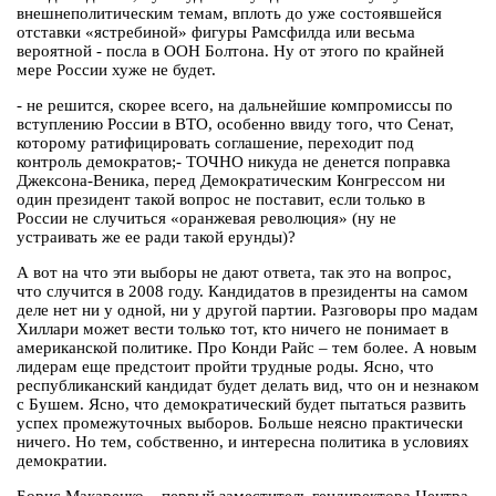
внешнеполитическим темам, вплоть до уже состоявшейся
отставки «ястребиной» фигуры Рамсфилда или весьма
вероятной - посла в ООН Болтона. Ну от этого по крайней
мере России хуже не будет.
- не решится, скорее всего, на дальнейшие компромиссы по
вступлению России в ВТО, особенно ввиду того, что Сенат,
которому ратифицировать соглашение, переходит под
контроль демократов;- ТОЧНО никуда не денется поправка
Джексона-Веника, перед Демократическим Конгрессом ни
один президент такой вопрос не поставит, если только в
России не случиться «оранжевая революция» (ну не
устраивать же ее ради такой ерунды)?
А вот на что эти выборы не дают ответа, так это на вопрос,
что случится в 2008 году. Кандидатов в президенты на самом
деле нет ни у одной, ни у другой партии. Разговоры про мадам
Хиллари может вести только тот, кто ничего не понимает в
американской политике. Про Конди Райс – тем более. А новым
лидерам еще предстоит пройти трудные роды. Ясно, что
республиканский кандидат будет делать вид, что он и незнаком
с Бушем. Ясно, что демократический будет пытаться развить
успех промежуточных выборов. Больше неясно практически
ничего. Но тем, собственно, и интересна политика в условиях
демократии.