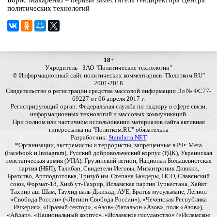
Борис Макаренко – первый заместитель гендиректора Центра
политических технологий
18+
Учредитель - ЗАО "Политические технологии"
© Информационный сайт политических комментариев "Политком.RU"
2001-2018
Свидетельство о регистрации средства массовой информации Эл № ФС77-
69227 от 06 апреля 2017 г.
Регистрирующий орган: Федеральная служба по надзору в сфере связи,
информационных технологий и массовых коммуникаций.
При полном или частичном использовании материалов сайта активная
гиперссылка на "Политком.RU" обязательна
Разработчик:
Standarta.NET
*Организации, экстремисты и террористы, запрещенные в РФ: Meta
(Facebook и Instagram), Русский добровольческий корпус (РДК), Украинская
повстанческая армия (УПА), Грузинский легион, Национал-Большевистская
партия (НБП), Талибан, Свидетели Иеговы, Мизантропик Дивижн,
Братство, Артподготовка, Тризуб им. Степана Бандеры, НСО, Славянский
союз, Формат-18, Хизб ут-Тахрир, Исламская партия Туркестана, Хайят
Тахрир аш-Шам, Таухид валь-Джихад, АУЕ, Братья мусульмане, Легион
«Свобода России» («Легион Свобода России»), «Чеченская Республика
Ичкерия», «Правый сектор», «Азов» (батальон «Азов», полк «Азов»),
«Айдар», «Национальный корпус», «Исламское государство» («Исламское