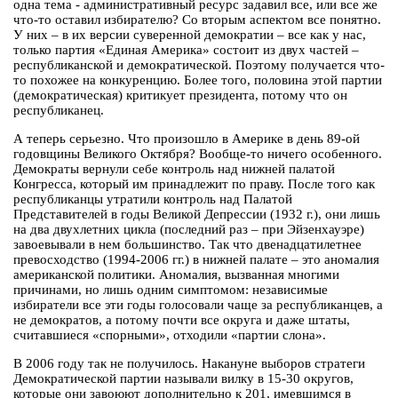
одна тема - административный ресурс задавил все, или все же
что-то оставил избирателю? Со вторым аспектом все понятно.
У них – в их версии суверенной демократии – все как у нас,
только партия «Единая Америка» состоит из двух частей –
республиканской и демократической. Поэтому получается что-
то похожее на конкуренцию. Более того, половина этой партии
(демократическая) критикует президента, потому что он
республиканец.
А теперь серьезно. Что произошло в Америке в день 89-ой
годовщины Великого Октября? Вообще-то ничего особенного.
Демократы вернули себе контроль над нижней палатой
Конгресса, который им принадлежит по праву. После того как
республиканцы утратили контроль над Палатой
Представителей в годы Великой Депрессии (1932 г.), они лишь
на два двухлетних цикла (последний раз – при Эйзенхауэре)
завоевывали в нем большинство. Так что двенадцатилетнее
превосходство (1994-2006 гг.) в нижней палате – это аномалия
американской политики. Аномалия, вызванная многими
причинами, но лишь одним симптомом: независимые
избиратели все эти годы голосовали чаще за республиканцев, а
не демократов, а потому почти все округа и даже штаты,
считавшиеся «спорными», отходили «партии слона».
В 2006 году так не получилось. Накануне выборов стратеги
Демократической партии называли вилку в 15-30 округов,
которые они завоюют дополнительно к 201, имевшимся в