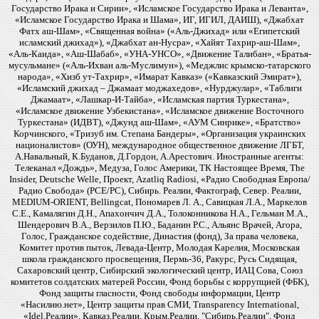
Государство Ирака и Сирии», «Исламское Государство Ирака и Леванта»,
«Исламское Государство Ирака и Шама», ИГ, ИГИЛ, ДАИШ), «Джабхат
Фатх аш-Шам», «Священная война» («Аль-Джихад» или «Египетский
исламский джихад»), «Джабхат ан-Нусра», «Хайят Тахрир-аш-Шам»,
«Аль-Каида», «Аш-Шабаб», «УНА-УНСО», «Движение Талибан», «Братья-
мусульмане» («Аль-Ихван аль-Муслимун»), «Меджлис крымско-татарского
народа», «Хизб ут-Тахрир», «Имарат Кавказ» («Кавказский Эмират»),
«Исламский джихад – Джамаат моджахедов», «Нурджулар», «Таблиги
Джамаат», «Лашкар-И-Тайба», «Исламская партия Туркестана»,
«Исламское движение Узбекистана», «Исламское движение Восточного
Туркестана» (ИДВТ), «Джунд аш-Шам», «АУМ Синрике», «Братство»
Корчинского, «Тризуб им. Степана Бандеры», «Организация украинских
националистов» (ОУН), международное общественное движение ЛГБТ,
А.Навальный, К.Буданов, Д.Гордон, А.Арестович. Иностранные агенты:
Телеканал «Дождь», Медуза, Голос Америки, ТК Настоящее Время, The
Insider, Deutsche Welle, Проект, Azatliq Radiosi, «Радио Свободная Европа/
Радио Свобода» (PCE/PC), Сибирь. Реалии, Фактограф, Север. Реалии,
MEDIUM-ORIENT, Bellingcat, Пономарев Л. А., Савицкая Л.А., Маркелов
С.Е., Камалягин Д.Н., Апахончич Д.А., Толоконникова Н.А., Гельман М.А.,
Шендерович В.А., Верзилов П.Ю., Баданин Р.С., Альянс Врачей, Агора,
Голос, Гражданское содействие, Династия (фонд), За права человека,
Комитет против пыток, Левада-Центр, Молодая Карелия, Московская
школа гражданского просвещения, Пермь-36, Ракурс, Русь Сидящая,
Сахаровский центр, Сибирский экологический центр, ИАЦ Сова, Союз
комитетов солдатских матерей России, Фонд борьбы с коррупцией (ФБК),
Фонд защиты гласности, Фонд свободы информации, Центр
«Насилию.нет», Центр защиты прав СМИ, Transparency International,
«Idel.Реалии», Кавказ.Реалии, Крым.Реалии, "Сибирь.Реалии", Фонд