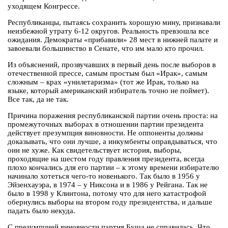
уходящем Конгрессе.
Республиканцы, пытаясь сохранить хорошую мину, признавали
неизбежной утрату 6-12 округов. Реальность превзошла все
ожидания. Демократы «прибавили» 28 мест в нижней палате и
завоевали большинство в Сенате, что им мало кто прочил.
Из объяснений, прозвучавших в первый день после выборов в
отечественной прессе, самым простым был «Ирак», самым
сложным – крах «унилетаризма» (тот же Ирак, только на
языке, который американский избиратель точно не поймет).
Все так, да не так.
Причина поражения республиканской партии очень проста: на
промежуточных выборах в отношении партии президента
действует презумпция виновности. Не оппоненты должны
доказывать, что они лучше, а инкумбенты оправдываться, что
они не хуже. Как свидетельствует история, выборы,
проходящие на шестом году правления президента, всегда
плохо кончались для его партии – к этому времени избирателю
начинало хотеться чего-то новенького. Так было в 1956 у
Эйзенхауэра, в 1974 – у Никсона и в 1986 у Рейгана. Так не
было в 1998 у Клинтона, потому что для него катастрофой
обернулись выборы на втором году президентства, и дальше
падать было некуда.
С презумпцией виновности партия Буша не справилась. Что