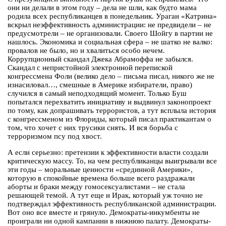
они ни делали в этом году – дела не шли, как будто мама
родила всех республиканцев в понедельник. Ураган «Катрина»
вскрыл неэффективность администрации: не предвидели – не
предусмотрели – не организовали. Своего Шойгу в партии не
нашлось. Экономика и социальная сфера – не шатко не валко:
провалов не было, но и хвалиться особо нечем.
Коррупционный скандал Джека Абрамоффа не забылся.
Скандал с непристойной электронной перепиской
конгрессмена Фоли (велико дело – письма писал, никого же не
изнасиловал…, смешные в Америке избиратели, право)
случился в самый неподходящий момент. Только Буш
попытался перехватить инициативу и выдвинул законопроект
по тому, как допрашивать террористов, а тут всплыла история
с конгрессменом из Флориды, который писал практикантам о
том, что хочет с них трусики снять. И вся борьба с
терроризмом псу под хвост.
А если серьезно: претензии к эффективности власти создали
критическую массу. То, на чем республиканцы выигрывали все
эти годы – моральные ценности «срединной Америки»,
которую в спокойные времена больше всего раздражали
аборты и браки между гомосексуалистами – не стала
решающей темой. А тут еще и Ирак, который уж точно не
подтверждал эффективность республиканской администрации.
Вот оно все вместе и грянуло. Демократы-инкумбенты не
проиграли ни одной кампании в нижнюю палату. Демократы-