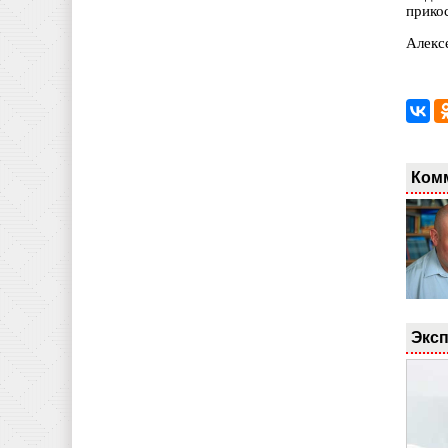
прико
Алекс
Ком
Эксп