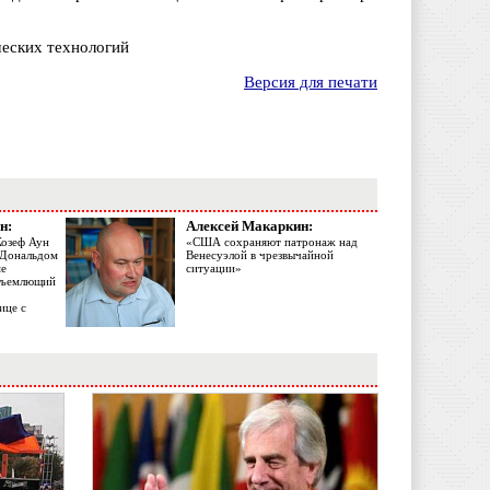
ческих технологий
Версия для печати
н:
Алексей Макаркин:
Жозеф Аун
«США сохраняют патронаж над
с Дональдом
Венесуэлой в чрезвычайной
ме
ситуации»
объемлющий
ице с