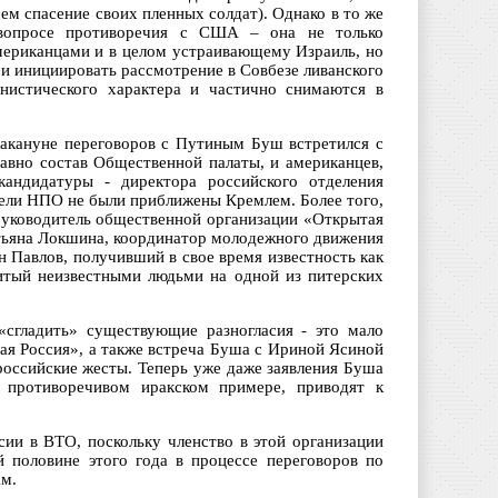
ем спасение своих пленных солдат). Однако в то же
 вопросе противоречия с США – она не только
мериканцами и в целом устраивающему Израиль, но
 и инициировать рассмотрение в Совбезе ливанского
онистического характера и частично снимаются в
Накануне переговоров с Путиным Буш встретился с
вно состав Общественной палаты, и американцев,
кандидатуры - директора российского отделения
ели НПО не были приближены Кремлем. Более того,
руководитель общественной организации «Открытая
тьяна Локшина, координатор молодежного движения
н Павлов, получивший в свое время известность как
итый неизвестными людьми на одной из питерских
«сгладить» существующие разногласия - это мало
ая Россия», а также встреча Буша с Ириной Ясиной
российские жесты. Теперь уже даже заявления Буша
а противоречивом иракском примере, приводят к
ии в ВТО, поскольку членство в этой организации
 половине этого года в процессе переговоров по
ам.