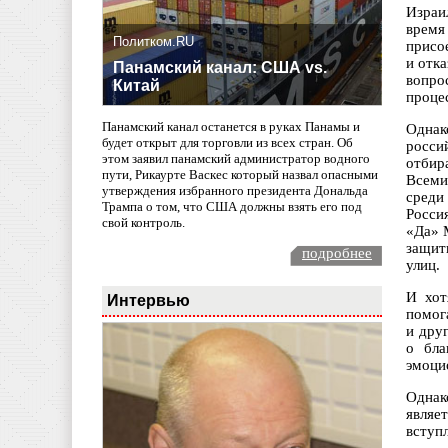
Израи
время
Политком.RU
присо
и отк
Панамский канал: США vs.
вопро
Китай
процес
Панамский канал останется в руках Панамы и
Однак
будет открыт для торговли из всех стран. Об
росси
этом заявил панамский администратор водного
отбир
пути, Рикаурте Васкес который назвал опасными
Всеми
утверждения избранного президента Дональда
среди
Трампа о том, что США должны взять его под
Росси
свой контроль.
«Да» 
защит
подробнее
улиц.
И хот
Интервью
помог
и дру
о бла
эмоци
Однак
являе
вступ