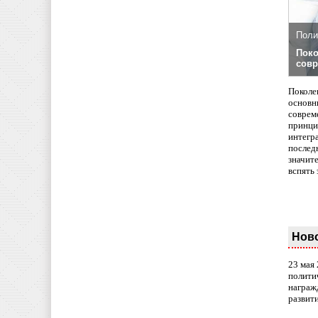
Поли
Поко
совр
Поколе
основн
совреме
принци
интегр
послед
значит
вспять 
Нов
23 мая
полити
награж
развит