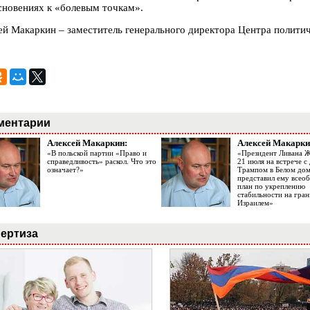
сновениях к «болевым точкам».
ей Макаркин – заместитель генерального директора Центра полити
ментарии
Алексей Макаркин:
Алексей Макарки
«В польской партии «Право и
«Президент Ливана 
справедливость» раскол. Что это
21 июля на встрече 
означает?»
Трампом в Белом до
представил ему все
план по укреплению
стабильности на гран
Израилем»
ертиза