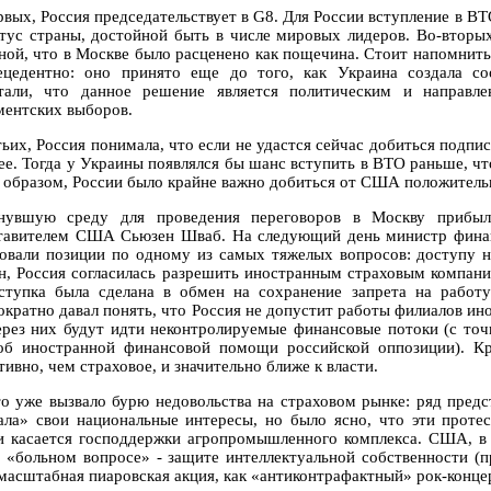
рвых, Россия председательствует в G8. Для России вступление в 
атус страны, достойной быть в числе мировых лидеров. Во-втор
ной, что в Москве было расценено как пощечина. Стоит напомнит
ецедентно: оно принято еще до того, как Украина создала с
тали, что данное решение является политическим и направл
ментских выборов.
ьих, Россия понимала, что если не удастся сейчас добиться подпис
ее. Тогда у Украины появлялся бы шанс вступить в ВТО раньше, чт
 образом, России было крайне важно добиться от США положительн
увшую среду для проведения переговоров в Москву прибыла
тавителем США Сьюзен Шваб. На следующий день министр фина
совали позиции по одному из самых тяжелых вопросов: доступу н
н, Россия согласилась разрешить иностранным страховым компани
ступка была сделана в обмен на сохранение запрета на работ
ократно давал понять, что Россия не допустит работы филиалов ин
ерез них будут идти неконтролируемые финансовые потоки (с точ
об иностранной финансовой помощи российской оппозиции). Кр
ивно, чем страховое, и значительно ближе к власти.
то уже вызвало бурю недовольства на страховом рынке: ряд предс
ала» свои национальные интересы, но было ясно, что эти проте
и касается господдержки агропромышленного комплекса. США, в 
 «больном вопросе» - защите интеллектуальной собственности (
 масштабная пиаровская акция, как «антиконтрафактный» рок-концер