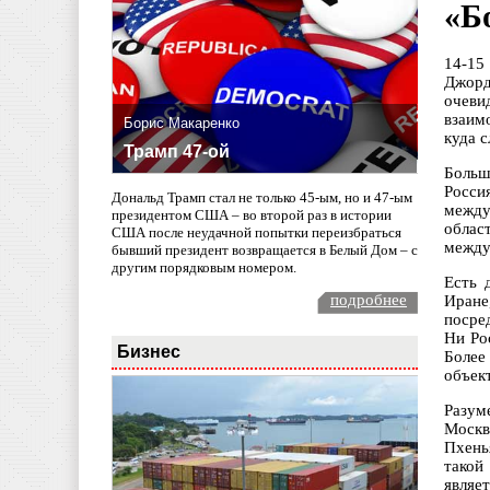
«Б
14-15
Джорд
очеви
взаим
Борис Макаренко
куда с
Трамп 47-ой
Больш
Росси
Дональд Трамп стал не только 45-ым, но и 47-ым
между
президентом США – во второй раз в истории
облас
США после неудачной попытки переизбраться
между
бывший президент возвращается в Белый Дом – с
другим порядковым номером.
Есть 
подробнее
Иране
посре
Ни Ро
Бизнес
Более
объек
Разум
Москв
Пхень
такой
являе