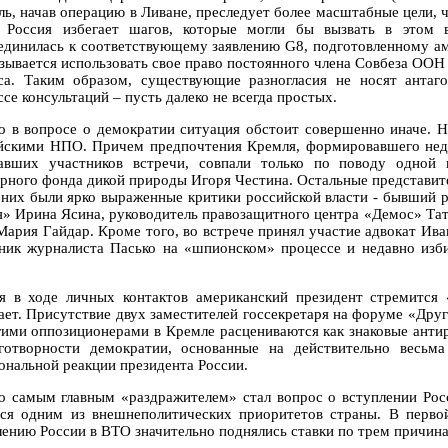
ль, начав операцию в Ливане, преследует более масштабные цели, ч
 Россия избегает шагов, которые могли бы вызвать в этом
единилась к соответствующему заявлению G8, подготовленному а
азывается использовать свое право постоянного члена Совбеза ООН
са. Таким образом, существующие разногласия не носят антаг
се консультаций – пусть далеко не всегда простых.
о в вопросе о демократии ситуация обстоит совершенно иначе. 
йскими НПО. Причем предпочтения Кремля, формировавшего неда
авших участников встречи, совпали только по поводу одной 
рного фонда дикой природы Игоря Честина. Остальные представит
 них были ярко выраженные критики российской власти - бывший 
я» Ирина Ясина, руководитель правозащитного центра «Демос» Та
Мария Гайдар. Кроме того, во встрече принял участие адвокат Ива
ник журналиста Пасько на «шпионском» процессе и недавно изб
я в ходе личных контактов американский президент стремится 
ает. Присутствие двух заместителей госсекретаря на форуме «Друг
гими оппозиционерами в Кремле расцениваются как знаковые анти
готворности демократии, основанные на действительно весьм
ональной реакции президента России.
о самым главным «раздражителем» стал вопрос о вступлении Росс
тся одним из внешнеполитических приоритетов страны. В первой
лению России в ВТО значительно поднялись ставки по трем причин