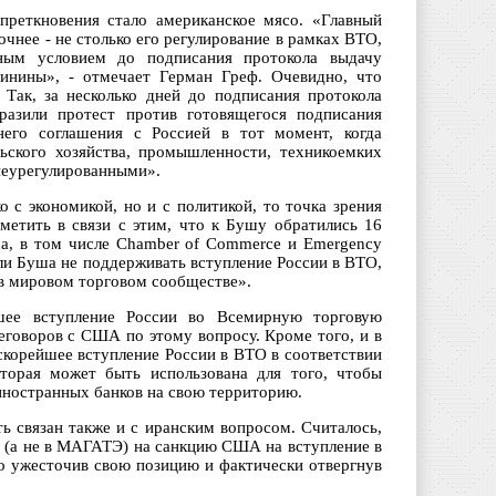
преткновения стало американское мясо. «Главный
очнее - не столько его регулирование в рамках ВТО,
ьным условием до подписания протокола выдачу
винины», - отмечает Герман Греф. Очевидно, что
 Так, за несколько дней до подписания протокола
разили протест против готовящегося подписания
него соглашения с Россией в тот момент, когда
ьского хозяйства, промышленности, техникоемких
 неурегулированными».
 с экономикой, но и с политикой, то точка зрения
метить в связи с этим, что к Бушу обратились 16
са, в том числе Chamber of Commerce и Emergency
вали Буша не поддерживать вступление России в ВТО,
 в мировом торговом сообществе».
йшее вступление России во Всемирную торговую
еговоров с США по этому вопросу. Кроме того, и в
скорейшее вступление России в ВТО в соответствии
оторая может быть использована для того, чтобы
 иностранных банков на свою территорию.
ь связан также и с иранским вопросом. Считалось,
Н (а не в МАГАТЭ) на санкцию США на вступление в
ко ужесточив свою позицию и фактически отвергнув