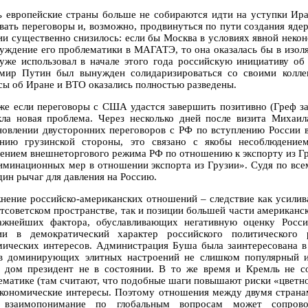
ь европейские страны больше не собираются идти на уступки Иран
ивать переговоры и, возможно, продвинуться по пути создания яде
ии существенно снизилось: если бы Москва в условиях явной неко
суждение его проблематики в МАГАТЭ, то она оказалась бы в изол
уже использовал в начале этого года российскую инициативу об
мир Путин был вынужден солидаризироваться со своими коллег
сы об Иране и ВТО оказались полностью разведены.
же если переговоры с США удастся завершить позитивно (Греф зая
кла новая проблема. Через несколько дней после визита Миха
новлении двусторонних переговоров с РФ по вступлению России 
ению грузинской стороны, это связано с якобы несоблюдение
ением внешнеторгового режима РФ по отношению к экспорту из Гр
иминационных мер в отношении экспорта из Грузии». Судя по все
дин рычаг для давления на Россию.
нение российско-американских отношений – следствие как усилив
стсоветском пространстве, так и позиции большей части американск
ажнейших фактора, обуславливающих негативную оценку Росс
ии в демократический характер российского политического
мических интересов. Администрация Буша была заинтересована в
в доминирующих элитных настроений не слишком популярный и
 дом президент не в состоянии. В то же время и Кремль не с
ематике (там считают, что подобные шаги повышают риски «цветно
экономические интересы. Поэтому отношения между двумя странам
а взаимопонимание по глобальным вопросам может сопрово