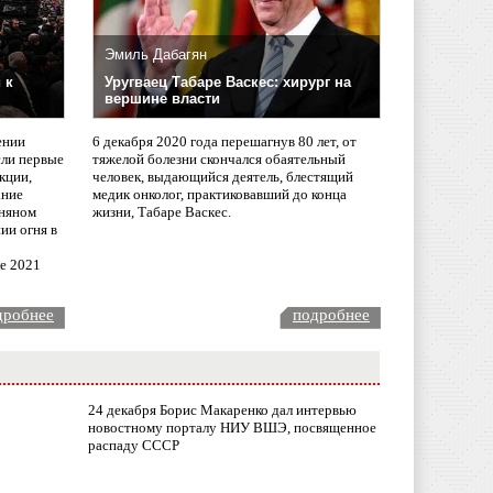
Эмиль Дабагян
 к
Уругваец Табаре Васкес: хирург на
вершине власти
ении
6 декабря 2020 года перешагнув 80 лет, от
сли первые
тяжелой болезни скончался обаятельный
кции,
человек, выдающийся деятель, блестящий
ание
медик онколог, практиковавший до конца
няном
жизни, Табаре Васкес.
ии огня в
ле 2021
дробнее
подробнее
24 декабря Борис Макаренко дал интервью
новостному порталу НИУ ВШЭ, посвященное
распаду СССР