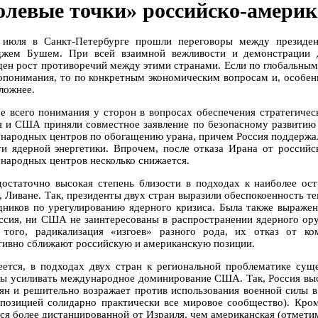
олевые точки» российско-амери
 июля в Санкт-Петербурге прошли переговоры между прези
жем Бушем. При всей взаимной вежливости и демонстрации д
ден рост противоречий между этими странами. Если по глобальным
опонимания, то по конкретным экономическим вопросам и, особен
ложнее.
е всего понимания у сторон в вопросах обеспечения стратегичес
я и США приняли совместное заявление по безопасному развитию
народных центров по обогащению урана, причем Россия поддержа
ти ядерной энергетики. Впрочем, после отказа Ирана от россий
народных центров несколько снижается.
достаточно высокая степень близости в подходах к наиболее ос
, Ливане. Так, президенты двух стран выразили обеспокоенность т
дников по урегулированию ядерного кризиса. Была также выражен
ссия, ни США не заинтересованы в распространении ядерного ору
 того, радикализация «изгоев» разного рода, их отказ от ко
тивно сближают российскую и американскую позиции.
еется, в подходах двух стран к региональной проблематике сущ
ы усиливать международное доминирование США. Так, Россия выст
ян и решительно возражает против использования военной силы в
 позицией солидарно практически все мировое сообщество). Кро
тся более дистанцированной от Израиля, чем американская (отметим