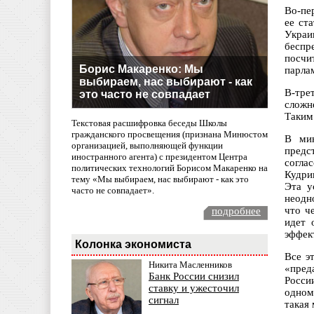
Во-пе
ее ст
Украи
беспр
посчи
Борис Макаренко: Мы
парла
выбираем, нас выбирают - как
В-трет
это часто не совпадает
сложн
Таким
Текстовая расшифровка беседы Школы
гражданского просвещения (признана Минюстом
В мин
организацией, выполняющей функции
предс
иностранного агента) с президентом Центра
согла
политических технологий Борисом Макаренко на
Кудри
тему «Мы выбираем, нас выбирают - как это
Эта у
часто не совпадает».
неодн
что ч
подробнее
идет 
эффект
Колонка экономиста
Все э
Никита Масленников
«пред
Банк России снизил
Росси
ставку и ужесточил
одном
сигнал
такая