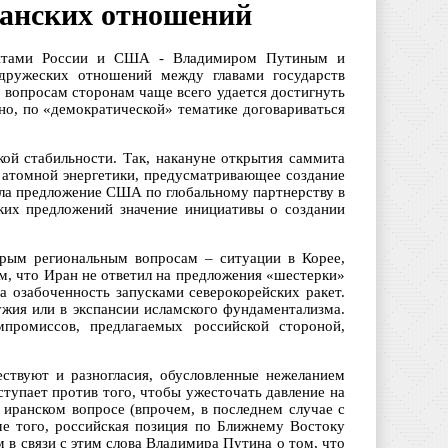
канских отношений
дентами России и США - Владимиром Путиным и
ружеских отношений между главами государств
 вопросам сторонам чаще всего удается достигнуть
но, по «демократической» тематике договариваться
кой стабильности. Так, накануне открытия саммита
 атомной энергетики, предусматривающее создание
ла предложение США по глобальному партнерству в
ских предложений значение инициативы о создании
трым региональным вопросам – ситуации в Корее,
ем, что Иран не ответил на предложения «шестерки»
а озабоченность запусками северокорейских ракет.
жия или в экспансии исламского фундаментализма.
мпромиссов, предлагаемых российской стороной,
ествуют и разногласия, обусловленные нежеланием
упает против того, чтобы ужесточать давление на
 иранском вопросе (впрочем, в последнем случае с
ме того, российская позиция по Ближнему Востоку
 в связи с этим слова Владимира Путина о том, что