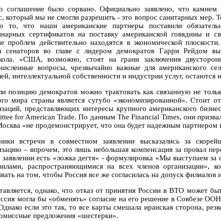
о соглашение было сорвано. Официально заявлено, что камнем 
с, который мы не смогли разрешить - это вопрос санитарных мер. Т
ко то, что наши американские партнеры поставили обязател
инарных сертификатов на поставку американской говядины и с
ые проблем действительно находятся в экономической плоскости.
а сенаторов во главе с лидером демократов Гарри Рейдом вы
кола. «США, возможно, стоят на грани заключения двусторон
численные вопросы, чрезвычайно важные для американского сел
лей, интеллектуальной собственности и индустрии услуг, остаются
ли позицию демократов можно трактовать как связанную не только
ого мира страны является сугубо «экономизированной». Стоит от
изаций, представляющих интересы крупного американского бизне
ttee for American Trade. По данным The Financial Times, они приз
Москва «не продемонстрирует, что она будет надежным партнером
ники встречи в совместном заявлении высказались за скоре
изацию – впрочем, это лишь небольшая компенсация за провал пер
 заявлении есть «ложка дегтя» - формулировка «Мы выступаем за 
вилами, распространяющимися на всех членов организации», к
ивать на том, чтобы Россия все же согласилась на допуск филиалов
тавляется, однако, что отказ от принятия России в ВТО может быт
оссия могла бы «обменять» согласие на его решение в Совбезе ОО
Однако если это так, то все карты смешала иранская сторона, рез
омиссные предложения «шестерки».