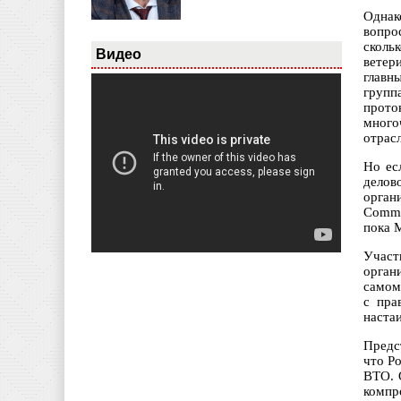
Однак
вопро
сколь
Видео
ветер
главн
групп
прото
много
отрас
Но ес
делов
орган
Commi
пока 
Участ
орган
самом
с пра
наста
Предс
что Р
ВТО. 
компр