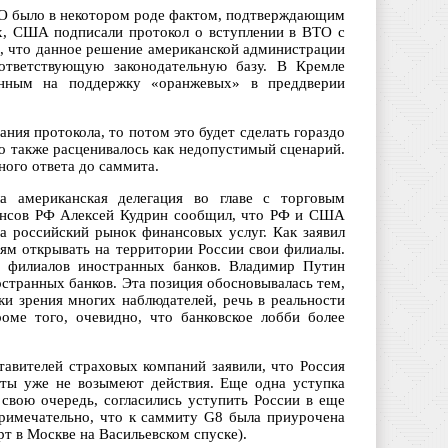
ВТО было в некотором роде фактом, подтверждающим
ых, США подписали протокол о вступлении в ВТО с
ь, что данное решение американской администрации
оответствующую законодательную базу. В Кремле
енным на поддержку «оранжевых» в преддверии
ания протокола, то потом это будет сделать гораздо
о также расценивалось как недопустимый сценарий.
ого ответа до саммита.
 американская делегация во главе с торговым
нсов РФ Алексей Кудрин сообщил, что РФ и США
а российский рынок финансовых услуг. Как заявил
ям открывать на территории России свои филиалы.
у филиалов иностранных банков. Владимир Путин
остранных банков. Эта позиция обосновывалась тем,
ки зрения многих наблюдателей, речь в реальности
оме того, очевидно, что банковское лобби более
тавителей страховых компаний заявили, что Россия
сты уже не возымеют действия. Еще одна уступка
свою очередь, согласились уступить России в еще
примечательно, что к саммиту G8 была приурочена
т в Москве на Васильевском спуске).