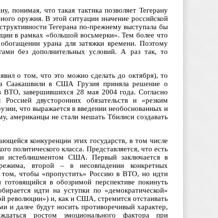
у, понимая, что такая тактика позволяет Тегерану
рного оружия. В этой ситуации значение российской
нструктивности Тегерана по-прежнему выступала бы
яции в рамках «большой восьмерки». Тем более что
 обогащении урана для затяжки времени. Поэтому
ами без дополнительных условий. А раз так, то
вил о том, что это можно сделать до октября), то
ила Саакашвили в США Грузия приняла решение о
в ВТО, завершившихся 28 мая 2004 года. Согласно
м Россией двусторонних обязательств и «резким
узии, что выражается в введении необоснованных и
му, американцы не стали мешать Тбилиси создавать
ающейся конкуренции этих государств, в том числе
ого политического класса. Представляется, что есть
ии истеблишментом США. Первый заключается в
 режима, второй – в несовпадении конкретных
 том, чтобы «пропустить» Россию в ВТО, но идти
 готовящийся в обозримой перспективе покинуть
обирается идти на уступки по «демократической»
й революции») и, как и США, стремится отстаивать
и и далее будут носить противоречивый характер,
ждаться ростом эмоционального фактора при