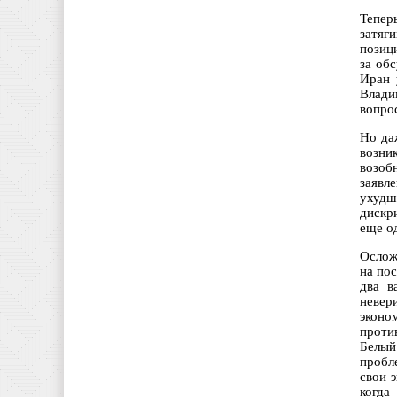
Тепер
затяг
позиц
за об
Иран 
Влади
вопро
Но да
возни
возоб
заявл
ухудш
дискр
еще о
Ослож
на по
два в
невер
эконо
проти
Белый
пробл
свои 
когд