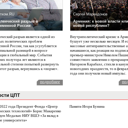
тком.RU
Сергей Маркедонов
ленческий разрыв в
Армения: к новой власти или
еменной России
новой республике?
нческий разрыв является одной из
Внутриполитический кризис в Арм
ых политических проблем
бушует уже несколько месяцев. И е
нной России, так как усугубляется
массовые антиправительственные а
пиальной разницей в вопросе
начавшиеся, как реакция на подпис
ации в глобальный мир. События
премьер-министром Николом Паши
них полутора лет являются в
совместного заявления о прекращен
ельной степени попыткой развернуть
Нагорном Карабахе, стихли в канун
этот разрыв, вернувшись к «норме».
новогодних празднеств, то в февра
года они получили новый импульс.
подробнее
по
ости ЦПТ
 2022 года Президент Фонда «Центр
Памяти Игоря Бунина
ческих технологий» Борис Макаренко
ден Медалью НИУ ВШЭ «За вклад в
ие университета»