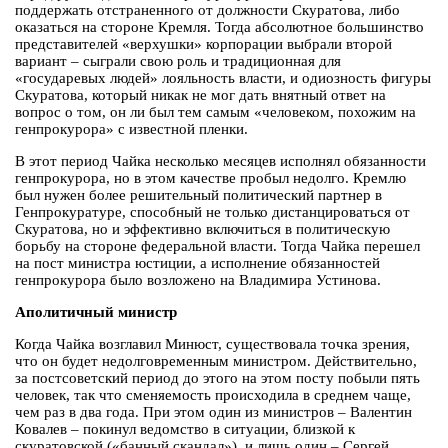
поддержать отстраненного от должности Скуратова, либо
оказаться на стороне Кремля. Тогда абсолютное большинство
представителей «верхушки» корпорации выбрали второй
вариант – сыграли свою роль и традиционная для
«государевых людей» лояльность власти, и одиозность фигуры
Скуратова, который никак не мог дать внятный ответ на
вопрос о том, он ли был тем самым «человеком, похожим на
генпрокурора» с известной пленки.
В этот период Чайка несколько месяцев исполнял обязанности
генпрокурора, но в этом качестве пробыл недолго. Кремлю
был нужен более решительный политический партнер в
Генпрокуратуре, способный не только дистанцироваться от
Скуратова, но и эффективно включиться в политическую
борьбу на стороне федеральной власти. Тогда Чайка перешел
на пост министра юстиции, а исполнение обязанностей
генпрокурора было возложено на Владимира Устинова.
Аполитичный министр
Когда Чайка возглавил Минюст, существовала точка зрения,
что он будет недолговременным министром. Действительно,
за постсоветский период до этого на этом посту побыли пять
человек, так что сменяемость происходила в среднем чаще,
чем раз в два года. При этом один из министров – Валентин
Ковалев – покинул ведомство в ситуации, близкой к
скуратовской («банный скандал»), и лишь один – Сергей