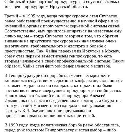
Сибирской транспортной прокуратуры, а спустя несколько
месяцев – прокурором Иркутской области.
Третий – в 1995 году, когда генпрокурором стал Скуратов,
ранее работавший преимущественно в научной сфере и не
имевший в органах прокуратуры серьезной системы связей.
Соответственно, ему пришлось опираться на известные ему
лично кадры – тогда Скуратов говорил о том, что обратил
внимание на иркутского прокурора как на человека очень
энергичного, требовательного и жесткого в борьбе с
преступностью. Так, Чайка переехал из Иркутска в Москву,
сразу став первым заместителем генпрокурора, то есть
вторым человеком в своей профессиональной системе. Таким
образом, Чайка стал фигурой федерального масштаба.
В Генпрокуратуре он проработал менее четырех лет и
запомнился отсутствием серьезных конфликтов, связанных с
его именем, равно как и скандалов, которые тогда были
частым явлением в «верхушке» прокурорского сообщества.
Напомним, что бывший и. о. генпрокурора Алексей
Ильюшенко оказался в следственном изоляторе, а Скуратов
стал участником известного скандала с «девушками по
вызову». К Чайке же никто не предъявлял ни
профессиональных, ни личностных претензий.
В 1999 году, когда политическая борьба резко обострилась,
перед руководством Генпрокуратуры встал выбор – либо