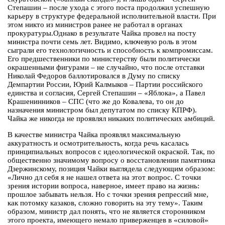
Степашин – после ухода с этого поста продолжил успешную
карьеру в структуре федеральной исполнительной власти. При
этом никто из министров ранее не работал в органах
прокуратуры.Однако в результате Чайка провел на посту
министра почти семь лет. Видимо, ключевую роль в этом
сыграли его технологичность и способность к компромиссам.
Его предшественники по министерству были политически
окрашенными фигурами – не случайно, что после отставки
Николай Федоров баллотировался в Думу по списку
Демпартии России, Юрий Калмыков – Партии российского
единства и согласия, Сергей Степашин – «Яблока», а Павел
Крашенинников – СПС (что же до Ковалева, то он до
назначения министром был депутатом по списку КПРФ).
Чайка же никогда не проявлял никаких политических амбиций.
В качестве министра Чайка проявлял максимальную
аккуратность и осмотрительность, когда речь касалась
принципиальных вопросов с идеологической окраской. Так, по
общественно значимому вопросу о восстановлении памятника
Дзержинскому, позиция Чайки выглядела следующим образом:
«Лично дл себя я не нашел ответа на этот вопрос. С точки
зрения истории вопроса, наверное, имеет право на жизнь:
прошлое забывать нельзя. Но с точки зрения репрессий мне,
как потомку казаков, сложно говорить на эту тему». Таким
образом, министр дал понять, что не является сторонником
этого проекта, имеющего немало приверженцев в «силовой»