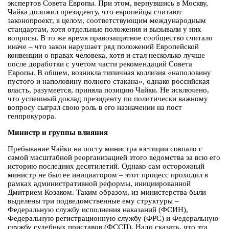
экспертов Совета Европы. При этом, вернувшись в Москву,
Чайка доложил президенту, что европейцы считают
законопроект, в целом, соответствующим международным
стандартам, хотя отдельные положения и вызывали у них
вопросы. В то же время правозащитное сообщество считало
иначе – что закон нарушает ряд положений Европейской
конвенции о правах человека, хотя и стал несколько лучше
после доработки с учетом части рекомендаций Совета
Европы. В общем, возникла типичная коллизия «наполовину
пустого и наполовину полного стакана», однако российская
власть, разумеется, приняла позицию Чайки. Не исключено,
что успешный доклад президенту по политически важному
вопросу сыграл свою роль в его назначении на пост
генпрокурора.
Министр и группы влияния
Пребывание Чайки на посту министра юстиции совпало с
самой масштабной реорганизацией этого ведомства за всю его
историю последних десятилетий. Однако сам осторожный
министр не был ее инициатором – этот процесс проходил в
рамках административной реформы, инициированной
Дмитрием Козаком. Таким образом, из министерства были
выделены три подведомственные ему структуры –
Федеральную службу исполнения наказаний (ФСИН),
Федеральную регистрационную службу (ФРС) и Федеральную
службу судебных приставов (ФССП). Надо сказать, что эта