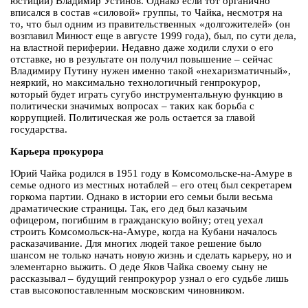
юстиции) Владимир Устинов. Однако если тот органично
вписался в состав «силовой» группы, то Чайка, несмотря на
то, что был одним из правительственных «долгожителей» (он
возглавил Минюст еще в августе 1999 года), был, по сути дела,
на властной периферии. Недавно даже ходили слухи о его
отставке, но в результате он получил повышение – сейчас
Владимиру Путину нужен именно такой «нехаризматичный»,
неяркий, но максимально технологичный генпрокурор,
который будет играть сугубо инструментальную функцию в
политически значимых вопросах – таких как борьба с
коррупцией. Политическая же роль остается за главой
государства.
Карьера прокурора
Юрий Чайка родился в 1951 году в Комсомольске-на-Амуре в
семье одного из местных нотаблей – его отец был секретарем
горкома партии. Однако в истории его семьи были весьма
драматические страницы. Так, его дед был казачьим
офицером, погибшим в гражданскую войну; отец уехал
строить Комсомольск-на-Амуре, когда на Кубани началось
расказачивание. Для многих людей такое решение было
шансом не только начать новую жизнь и сделать карьеру, но и
элементарно выжить. О деде Яков Чайка своему сыну не
рассказывал – будущий генпрокурор узнал о его судьбе лишь
став высокопоставленным московским чиновником.