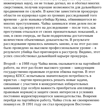
инженерных наук), он не только догнал, но и обогнал многих
сверстников, получив хорошие возможности для дальнейшего
продвижения по службе. В качестве заместителя прокурора
области он курировал одно из громких расследований того
времени – дело маньяка-убийцы Кулика, обвинявшегося во
многих преступлениях. Чайка занимался этим делом после
того, как суд вернул его на доследование – после того, как
преступник отказался от своих признательных показаний, а
они, в свою очередь, не были подкреплены достаточным
количеством объективных доказательств. В результате
расследование пришлось начинать заново, и на этот раз оно
было проведено на высоком профессиональном уровне – в
результате убийца был приговорен к расстрелу. Видимо, этот
успех способствовал дальнейшей карьере прокурора.
Второй – в 1988 году Чайка вновь оказывается на партийной
работе, на этот раз более высокого уровня – заведующим
государственно-правовым отделом обкома партии. В этот
период КПСС испытывала значительную потребность в
юристах – партии приходилось решать новые задачи,
связанные с участием в конкурентных избирательных
кампаниях (где особую важность приобретала апелляция к
правовым нормам) и защите своих интересов в условиях
постоянно корректирующегося законодательства. Вовремя
перейдя на партийную работу, Чайка столь же своевременно
покинул ее. В 1991 году он стал прокурором Восточно-