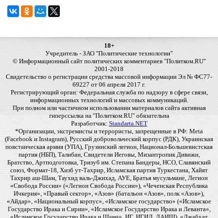
18+
Учредитель - ЗАО "Политические технологии"
© Информационный сайт политических комментариев "Политком.RU"
2001-2018
Свидетельство о регистрации средства массовой информации Эл № ФС77-
69227 от 06 апреля 2017 г.
Регистрирующий орган: Федеральная служба по надзору в сфере связи,
информационных технологий и массовых коммуникаций.
При полном или частичном использовании материалов сайта активная
гиперссылка на "Политком.RU" обязательна
Разработчик:
Standarta.NET
*Организации, экстремисты и террористы, запрещенные в РФ: Meta
(Facebook и Instagram), Русский добровольческий корпус (РДК), Украинская
повстанческая армия (УПА), Грузинский легион, Национал-Большевистская
партия (НБП), Талибан, Свидетели Иеговы, Мизантропик Дивижн,
Братство, Артподготовка, Тризуб им. Степана Бандеры, НСО, Славянский
союз, Формат-18, Хизб ут-Тахрир, Исламская партия Туркестана, Хайят
Тахрир аш-Шам, Таухид валь-Джихад, АУЕ, Братья мусульмане, Легион
«Свобода России» («Легион Свобода России»), «Чеченская Республика
Ичкерия», «Правый сектор», «Азов» (батальон «Азов», полк «Азов»),
«Айдар», «Национальный корпус», «Исламское государство» («Исламское
Государство Ирака и Сирии», «Исламское Государство Ирака и Леванта»,
«Исламское Государство Ирака и Шама», ИГ, ИГИЛ, ДАИШ), «Джабхат