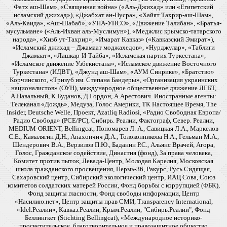
Фатх аш-Шам», «Священная война» («Аль-Джихад» или «Египетский
исламский джихад»), «Джабхат ан-Нусра», «Хайят Тахрир-аш-Шам»,
«Аль-Каида», «Аш-Шабаб», «УНА-УНСО», «Движение Талибан», «Братья-
мусульмане» («Аль-Ихван аль-Муслимун»), «Меджлис крымско-татарского
народа», «Хизб ут-Тахрир», «Имарат Кавказ» («Кавказский Эмират»),
«Исламский джихад – Джамаат моджахедов», «Нурджулар», «Таблиги
Джамаат», «Лашкар-И-Тайба», «Исламская партия Туркестана»,
«Исламское движение Узбекистана», «Исламское движение Восточного
Туркестана» (ИДВТ), «Джунд аш-Шам», «АУМ Синрике», «Братство»
Корчинского, «Тризуб им. Степана Бандеры», «Организация украинских
националистов» (ОУН), международное общественное движение ЛГБТ,
А.Навальный, К.Буданов, Д.Гордон, А.Арестович. Иностранные агенты:
Телеканал «Дождь», Медуза, Голос Америки, ТК Настоящее Время, The
Insider, Deutsche Welle, Проект, Azatliq Radiosi, «Радио Свободная Европа/
Радио Свобода» (PCE/PC), Сибирь. Реалии, Фактограф, Север. Реалии,
MEDIUM-ORIENT, Bellingcat, Пономарев Л. А., Савицкая Л.А., Маркелов
С.Е., Камалягин Д.Н., Апахончич Д.А., Толоконникова Н.А., Гельман М.А.,
Шендерович В.А., Верзилов П.Ю., Баданин Р.С., Альянс Врачей, Агора,
Голос, Гражданское содействие, Династия (фонд), За права человека,
Комитет против пыток, Левада-Центр, Молодая Карелия, Московская
школа гражданского просвещения, Пермь-36, Ракурс, Русь Сидящая,
Сахаровский центр, Сибирский экологический центр, ИАЦ Сова, Союз
комитетов солдатских матерей России, Фонд борьбы с коррупцией (ФБК),
Фонд защиты гласности, Фонд свободы информации, Центр
«Насилию.нет», Центр защиты прав СМИ, Transparency International,
«Idel.Реалии», Кавказ.Реалии, Крым.Реалии, "Сибирь.Реалии", Фонд
Беллингкет (Stichting Bellingcat), «Международное историко-
просветительское, благотворительное и правозащитное общество