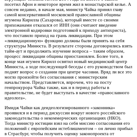
посетил Афон и некоторое время жил в монастырской келье. А
совсем недавно, в начале мая, министр Чайка принял главу
самой консервативной московской православной общины
игумена Кирилла (Сахарова), который вместе со своими
прихожанами отказался от ИНН (они считают введение
электронной кодировки подготовкой к приходу антихриста),
что поставило приход на грань ликвидации. При этом
«ликвидационную» функцию должны были принять на себя
структуры Минюста. В результате стороны договорились взять
тайм-аут и продолжить изучение вопроса – таким образом,
процесс ликвидации общины приостановлен. Более того, в
конце мая игумен Кирилл освятил новый медицинский центр
Минюста, а ходе последующей беседы с его руководством был
поднят вопрос о создании при центре часовни. Вряд ли все это
могло произойти без согласования с министерским
начальством. Представляется, впрочем, что на посту
генпрокурора Чайка также, как и в период работы в
правительстве, не будет выступать в качестве «православного
идеолога».
Имидж Чайки как деидеологизированного «законника»
проявился и в период дискуссии вокруг нового российского
законодательства о некоммерческих организациях (НКО).
Тогда министр юстиции взял на себя миссию согласования его
положений с европейским истеблишментом – он лично прибыл
в Страсбург, чтобы получить оценку законопроекта от