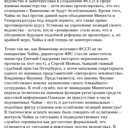
ведомство и заинтересован в сохранении ФССП в сфере
влияния министерства – хотя можно прогнозировать, что его
отношения с Виниченко не будут безоблачными). Кроме того,
Чайка не был против давней идеи объединения Минюста и
Генпрокуратуры под эгидой первого, что также прямо
противоречило курсу Устинова на укрепление позиций своего
ведомства – кстати, после «рокировки» стало ясно, что в
обозримом будущем подобной реформы не произойдет, а, по
крайней мере, Чайка в ней теперь не заинтересован.
Точно так же, как Виниченко возглавил ФССП не по
инициативе Чайки, директором ФРС стал не заместитель
министра Евгений Сидоренко (которого первоначально
прочили на этот пост), а Сергей Мовчан, бывший главный
судебный пристав Петербурга, а затем начальник секретариата
одного из значимых представителей «питерского землячества»
Владимира Якунина. Представляется, что именно Якунин
способствовал новому назначению своего ближайшего
сотрудника. К этой службе, после ликвидации Минпечати
перешла политически значимая функция регистрации средств
массовой информации.Означало ли присутствие в числе
подчиненных Чайки – пусть и достаточно номинальных –
подобных фигур усиление или ослабление позиций министра?
В тактическом аспекте можно было говорить об ослаблении –
контроль Чайки за ситуациях в подведомственных ему
службах оценивался как достаточно формальный, что
отличается от ситуации в некоторых других ведомствах. В