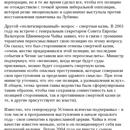
корпорации, но в то же время сделал все, чтобы его позицию
не отождествили с точкой зрения либеральной оппозиции,
которая резко эмоционально и однозначно выступала против
восстановления памятника на Лубянке.
Другой «политизированный» вопрос – смертная казнь. В 2001
году на встрече с генеральным секретарем Совета Европы
Вальтером Швиммером Чайка заявил, что в связи с громкими
терактами переосмысливает свою позицию по этому вопросу.
Он сказал, что был сторонником отмены смертной казни,
«очень жестко придерживался этой позиции, но последние
события в Чечне заставили кое-что переосмыслить». Министр
подчеркнул, что «возможно, когда везде будут суды
присяжных, можно будет сохранить смертную казнь
отношении особо опасных преступников, которые совершили
свои преступления за пределами здравого смысла». При этом
министр уточнил, что это «не позиция, а размышления вслух».
В общем, точка зрения главы ведомства была сформулирована
таким образом, чтобы она сохраняла совместимость как с
позицией сторонников, так и противников смертной казни (и
те, и другие присутствуют во власти).
Известно, что генпрокурор Устинов всячески подчеркивал – в
том числе в программном выступлении в начале прошлого
года - свои симпатии к православной церкви. Чайка в этом
качестве известен меньше, хотя и он позиционирует себя как
верующий человек. Летом 2004 года он вместе с сыном