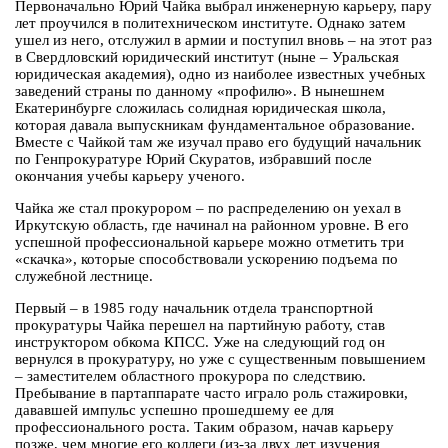
Первоначально Юрий Чайка выбрал инженерную карьеру, пару
лет проучился в политехническом институте. Однако затем
ушел из него, отслужил в армии и поступил вновь – на этот раз
в Свердловский юридический институт (ныне – Уральская
юридическая академия), одно из наиболее известных учебных
заведений страны по данному «профилю». В нынешнем
Екатеринбурге сложилась солидная юридическая школа,
которая давала выпускникам фундаментальное образование.
Вместе с Чайкой там же изучал право его будущий начальник
по Генпрокуратуре Юрий Скуратов, избравший после
окончания учебы карьеру ученого.
Чайка же стал прокурором – по распределению он уехал в
Иркутскую область, где начинал на районном уровне. В его
успешной профессиональной карьере можно отметить три
«скачка», которые способствовали ускорению подъема по
служебной лестнице.
Первый – в 1985 году начальник отдела транспортной
прокуратуры Чайка перешел на партийную работу, став
инструктором обкома КПСС. Уже на следующий год он
вернулся в прокуратуру, но уже с существенным повышением
– заместителем областного прокурора по следствию.
Пребывание в партаппарате часто играло роль стажировки,
дававшей импульс успешно прошедшему ее для
профессионального роста. Таким образом, начав карьеру
позже, чем многие его коллеги (из-за двух лет изучения