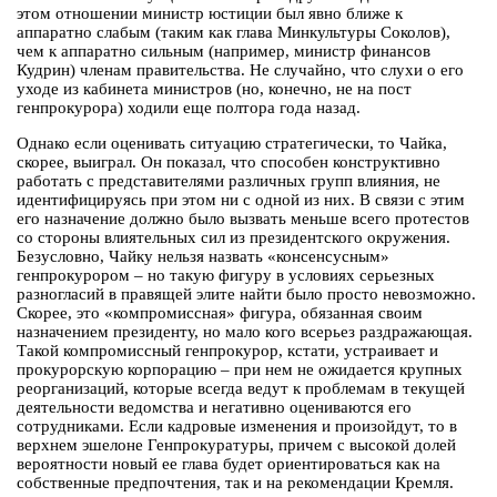
этом отношении министр юстиции был явно ближе к
аппаратно слабым (таким как глава Минкультуры Соколов),
чем к аппаратно сильным (например, министр финансов
Кудрин) членам правительства. Не случайно, что слухи о его
уходе из кабинета министров (но, конечно, не на пост
генпрокурора) ходили еще полтора года назад.
Однако если оценивать ситуацию стратегически, то Чайка,
скорее, выиграл. Он показал, что способен конструктивно
работать с представителями различных групп влияния, не
идентифицируясь при этом ни с одной из них. В связи с этим
его назначение должно было вызвать меньше всего протестов
со стороны влиятельных сил из президентского окружения.
Безусловно, Чайку нельзя назвать «консенсусным»
генпрокурором – но такую фигуру в условиях серьезных
разногласий в правящей элите найти было просто невозможно.
Скорее, это «компромиссная» фигура, обязанная своим
назначением президенту, но мало кого всерьез раздражающая.
Такой компромиссный генпрокурор, кстати, устраивает и
прокурорскую корпорацию – при нем не ожидается крупных
реорганизаций, которые всегда ведут к проблемам в текущей
деятельности ведомства и негативно оцениваются его
сотрудниками. Если кадровые изменения и произойдут, то в
верхнем эшелоне Генпрокуратуры, причем с высокой долей
вероятности новый ее глава будет ориентироваться как на
собственные предпочтения, так и на рекомендации Кремля.