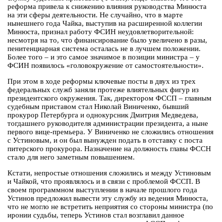
реформа привела к снижению влияния руководства Минюста
на эти сферы деятельности. Не случайно, что в марте
нынешнего года Чайка, выступив на расширенной коллегии
Минюста, признал работу ФСИН неудовлетворительной:
несмотря на то, что финансирование было увеличено в разы,
пенитенциарная система осталась не в лучшем положении.
Более того – и это самое значимое в позиции министра – у
ФСИН появилось «головокружение от самостоятельности».
При этом в ходе реформы ключевые посты в двух из трех
федеральных служб заняли протеже влиятельных фигур из
президентского окружения. Так, директором ФССП – главным
судебным приставом стал Николай Виниченко, бывший
прокурор Петербурга и однокурсник Дмитрия Медведева,
тогдашнего руководителя администрации президента, а ныне
первого вице-премьера. У Виниченко не сложились отношения
с Устиновым, и он был вынужден подать в отставку с поста
питерского прокурора. Назначение на должность главы ФССН
стало для него заметным повышением.
Кстати, непростые отношения сложились и между Устиновым
и Чайкой, что проявлялось и в связи с проблемой ФССП. В
своем программном выступлении в начале прошлого года
Устинов предложил вывести эту службу из ведения Минюста,
что не могло не встретить неприятия со стороны министра (по
иронии судьбы, теперь Устинов стал возглавил данное