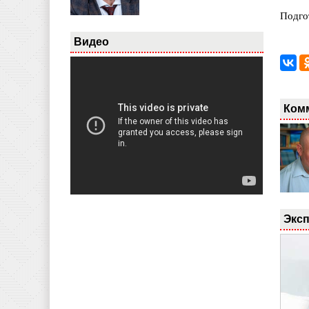
Подго
Видео
Ком
Эксп