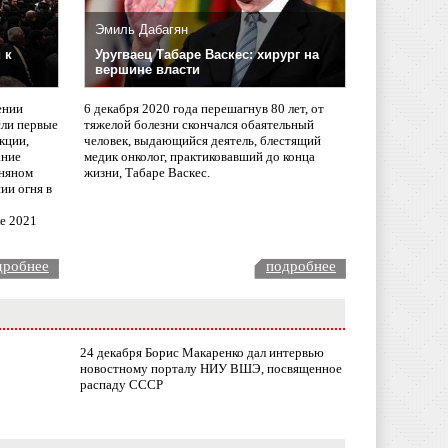
Эмиль Дабагян
 к
Уругваец Табаре Васкес: хирург на
вершине власти
ении
6 декабря 2020 года перешагнув 80 лет, от
сли первые
тяжелой болезни скончался обаятельный
кции,
человек, выдающийся деятель, блестящий
ание
медик онколог, практиковавший до конца
няном
жизни, Табаре Васкес.
ии огня в
ле 2021
дробнее
подробнее
24 декабря Борис Макаренко дал интервью
новостному порталу НИУ ВШЭ, посвященное
распаду СССР