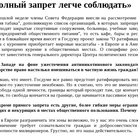
олный запрет легче соблюдать»
ошлой неделе члены Совета Федерации внесли на рассмотрение
ия табака", дополняющую список организаций, в которых запреще
входят закрытые спортивные сооружения, больницы, учебные заве
 предприятий общественного питания", то есть кафе, бары и рес
и в ближайшее время внесет в Госдуму проект закона "О ратифика
а с курением приобретает мировые масштабы - в Европе и в Аме
 запрещено курение в общественных местах. О специфике рос
ует заместитель генерального директора Центра политических техн
Западе на фоне ужесточения антиникотинового законодат
арство право настолько вмешиваться в частную жизнь граждан
умаю, что имеет. Госдуме все равно предстоит ратифицировать м
акое-то ужесточение неизбежно. Но я считаю, что это не вмешател
вобода одной личности, границы который проходят там, где кончае
я, то свобода кончается на границе, где начинается пассивное кур
кроме прямого запрета есть другие, более гибкие меры ограни
их и некурящих в местах общественного пользования. Почему 
и в Европе разграничить эти зоны возможно, то у нас это очень сл
аничение требует сознательности граждан и добросовестност
ропности милиционеров. Грустно, но это наша действительность.