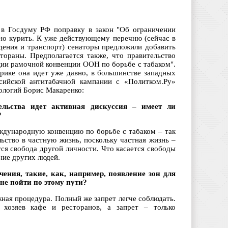
 в Госдуму РФ поправку в закон "Об ограничении
но курить. К уже действующему перечню (сейчас в
дения и транспорт) сенаторы предложили добавить
тораны. Предполагается также, что правительство
ции рамочной конвенции ООН по борьбе с табаком".
рике она идет уже давно, в большинстве западных
сийской антитабачной кампании с «Политком.Ру»
ологий Борис Макаренко:
ельства идет активная дискуссия – имеет ли
?
еждународную конвенцию по борьбе с табаком – так
ьство в частную жизнь, поскольку частная жизнь –
тся свобода другой личности. Что касается свободы
ение других людей.
чения, такие, как, например, появление зон для
не пойти по этому пути?
ожная процедура. Полный же запрет легче соблюдать.
и хозяев кафе и ресторанов, а запрет – только