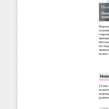
Поли
Поко
совр
Поколе
основн
совреме
принци
интегр
послед
значит
вспять 
Нов
23 мая
полити
награж
развит