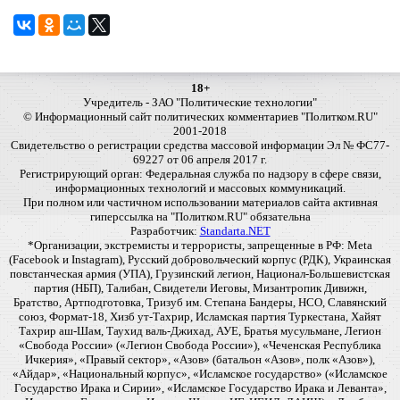
18+
Учредитель - ЗАО "Политические технологии"
© Информационный сайт политических комментариев "Политком.RU"
2001-2018
Свидетельство о регистрации средства массовой информации Эл № ФС77-
69227 от 06 апреля 2017 г.
Регистрирующий орган: Федеральная служба по надзору в сфере связи,
информационных технологий и массовых коммуникаций.
При полном или частичном использовании материалов сайта активная
гиперссылка на "Политком.RU" обязательна
Разработчик:
Standarta.NET
*Организации, экстремисты и террористы, запрещенные в РФ: Meta
(Facebook и Instagram), Русский добровольческий корпус (РДК), Украинская
повстанческая армия (УПА), Грузинский легион, Национал-Большевистская
партия (НБП), Талибан, Свидетели Иеговы, Мизантропик Дивижн,
Братство, Артподготовка, Тризуб им. Степана Бандеры, НСО, Славянский
союз, Формат-18, Хизб ут-Тахрир, Исламская партия Туркестана, Хайят
Тахрир аш-Шам, Таухид валь-Джихад, АУЕ, Братья мусульмане, Легион
«Свобода России» («Легион Свобода России»), «Чеченская Республика
Ичкерия», «Правый сектор», «Азов» (батальон «Азов», полк «Азов»),
«Айдар», «Национальный корпус», «Исламское государство» («Исламское
Государство Ирака и Сирии», «Исламское Государство Ирака и Леванта»,