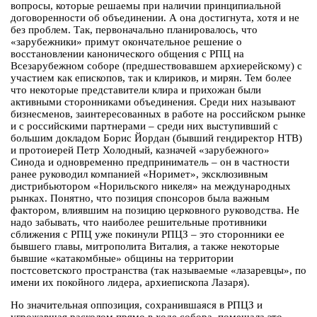
вопросы, которые решаемы при наличии принципиальной
договоренности об объединении. А она достигнута, хотя и не
без проблем. Так, первоначально планировалось, что
«зарубежники» примут окончательное решение о
восстановлении канонического общения с РПЦ на
Всезарубежном соборе (предшествовавшем архиерейскому) с
участием как епископов, так и клириков, и мирян. Тем более
что некоторые представители клира и прихожан были
активными сторонниками объединения. Среди них называют
бизнесменов, заинтересованных в работе на российском рынке
и с российскими партнерами – среди них выступивший с
большим докладом Борис Йордан (бывший гендиректор НТВ)
и протоиерей Петр Холодный, казначей «зарубежного»
Синода и одновременно предприниматель – он в частности
ранее руководил компанией «Норимет», эксклюзивным
дистрибьютором «Норильского никеля» на международных
рынках. Понятно, что позиция спонсоров была важным
фактором, влиявшим на позицию церковного руководства. Не
надо забывать, что наиболее решительные противники
сближения с РПЦ уже покинули РПЦЗ – это сторонники ее
бывшего главы, митрополита Виталия, а также некоторые
бывшие «катакомбные» общины на территории
постсоветского пространства (так называемые «лазаревцы», по
имени их покойного лидера, архиепископа Лазаря).
Но значительная оппозиция, сохранившаяся в РПЦЗ и