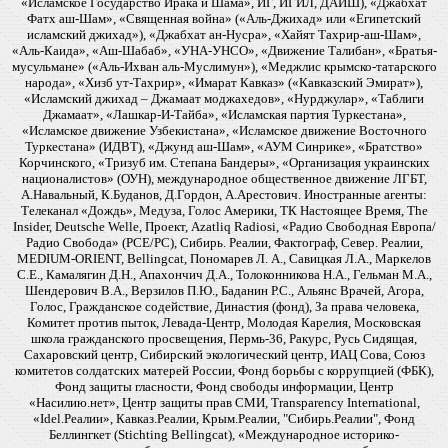
«Исламское Государство Ирака и Шама», ИГ, ИГИЛ, ДАИШ), «Джабхат
Фатх аш-Шам», «Священная война» («Аль-Джихад» или «Египетский
исламский джихад»), «Джабхат ан-Нусра», «Хайят Тахрир-аш-Шам»,
«Аль-Каида», «Аш-Шабаб», «УНА-УНСО», «Движение Талибан», «Братья-
мусульмане» («Аль-Ихван аль-Муслимун»), «Меджлис крымско-татарского
народа», «Хизб ут-Тахрир», «Имарат Кавказ» («Кавказский Эмират»),
«Исламский джихад – Джамаат моджахедов», «Нурджулар», «Таблиги
Джамаат», «Лашкар-И-Тайба», «Исламская партия Туркестана»,
«Исламское движение Узбекистана», «Исламское движение Восточного
Туркестана» (ИДВТ), «Джунд аш-Шам», «АУМ Синрике», «Братство»
Корчинского, «Тризуб им. Степана Бандеры», «Организация украинских
националистов» (ОУН), международное общественное движение ЛГБТ,
А.Навальный, К.Буданов, Д.Гордон, А.Арестович. Иностранные агенты:
Телеканал «Дождь», Медуза, Голос Америки, ТК Настоящее Время, The
Insider, Deutsche Welle, Проект, Azatliq Radiosi, «Радио Свободная Европа/
Радио Свобода» (PCE/PC), Сибирь. Реалии, Фактограф, Север. Реалии,
MEDIUM-ORIENT, Bellingcat, Пономарев Л. А., Савицкая Л.А., Маркелов
С.Е., Камалягин Д.Н., Апахончич Д.А., Толоконникова Н.А., Гельман М.А.,
Шендерович В.А., Верзилов П.Ю., Баданин Р.С., Альянс Врачей, Агора,
Голос, Гражданское содействие, Династия (фонд), За права человека,
Комитет против пыток, Левада-Центр, Молодая Карелия, Московская
школа гражданского просвещения, Пермь-36, Ракурс, Русь Сидящая,
Сахаровский центр, Сибирский экологический центр, ИАЦ Сова, Союз
комитетов солдатских матерей России, Фонд борьбы с коррупцией (ФБК),
Фонд защиты гласности, Фонд свободы информации, Центр
«Насилию.нет», Центр защиты прав СМИ, Transparency International,
«Idel.Реалии», Кавказ.Реалии, Крым.Реалии, "Сибирь.Реалии", Фонд
Беллингкет (Stichting Bellingcat), «Международное историко-