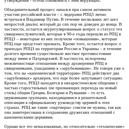
утверждения - чтобы ознакомить с ним верующих.
Объединительный процесс начался при самом активном
участии российской власти – с лидерами РПЦЗ лично
встречался Владимир Путин. В течение нескольких лет шел
непростой диалог, который до сих пор не доведен до конца. В
частности, остается неурегулированным вопрос о статусе тех
священнослужителей, которые в 90-е годы перешли из РПЦ в
РПЦЗ – некоторые из них получили «повышения», которые
РПЦ еще предстоит признать. Кроме того, остается вопрос о
приходах РПЦЗ на территории России и Украины – в течение
долгого времени существовало жесткое противостояние
между ними и Патриархией. В частности, испорчены
межличностные отношения между архиереями РПЦ и
священниками, ушедшими к «зарубежникам». Не говоря уже о
том, что на «канонической территории» РПЦ действуют два
«зарубежных» архиерея, что еще более запутывает ситуацию.
Кроме того, РПЦЗ находится в евхаристическом общении с
частью старостильных (не признающих перехода на новый
стиль) общин Греции, Болгарии и Румынии – то есть
церковными группами, находящимися в решительной
оппозиции к официальному руководству церквей в этих
странах. РПЦ же такие «партнеры» совсем не нужны, так как
она заинтересована в сохранении дружеских отношений с
каноническими церквями.
Однако все это немаловажные, но относительно «технические»