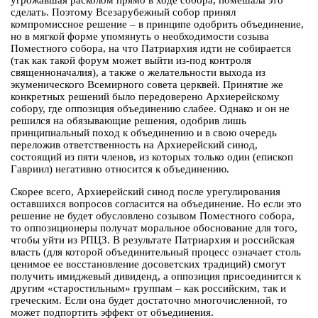
угрожавшая расколом прямо в ходе собора, помешала это
сделать. Поэтому Всезарубежный собор принял
компромиссное решение – в принципе одобрить объединение,
но в мягкой форме упомянуть о необходимости созыва
Поместного собора, на что Патриархия идти не собирается
(так как такой форум может выйти из-под контроля
священноначалия), а также о желательности выхода из
экуменического Всемирного совета церквей. Принятие же
конкретных решений было передоверено Архиерейскому
собору, где оппозиция объединению слабее. Однако и он не
решился на обязывающие решения, одобрив лишь
принципиальный поход к объединению и в свою очередь
переложив ответственность на Архиерейский синод,
состоящий из пяти членов, из которых только один (епископ
Гавриил) негативно относится к объединению.
Скорее всего, Архиерейский синод после урегулирования
оставшихся вопросов согласится на объединение. Но если это
решение не будет обусловлено созывом Поместного собора,
то оппозиционеры получат моральное обоснование для того,
чтобы уйти из РПЦЗ. В результате Патриархия и российская
власть (для которой объединительный процесс означает столь
ценимое ее восстановление досоветских традиций) смогут
получить имиджевый дивиденд, а оппозиция присоединится к
другим «старостильным» группам – как российским, так и
греческим. Если она будет достаточно многочисленной, то
может подпортить эффект от объединения.