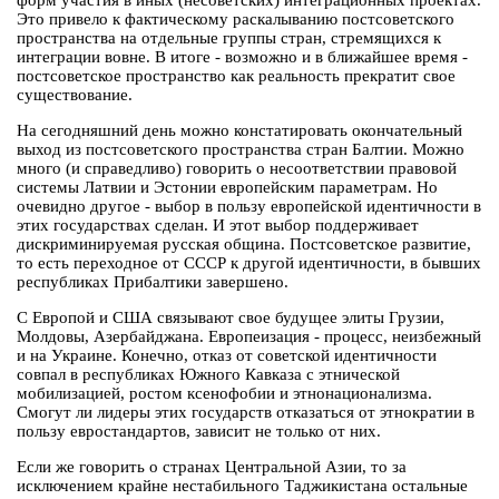
форм участия в иных (несоветских) интеграционных проектах.
Это привело к фактическому раскалыванию постсоветского
пространства на отдельные группы стран, стремящихся к
интеграции вовне. В итоге - возможно и в ближайшее время -
постсоветское пространство как реальность прекратит свое
существование.
На сегодняшний день можно констатировать окончательный
выход из постсоветского пространства стран Балтии. Можно
много (и справедливо) говорить о несоответствии правовой
системы Латвии и Эстонии европейским параметрам. Но
очевидно другое - выбор в пользу европейской идентичности в
этих государствах сделан. И этот выбор поддерживает
дискриминируемая русская община. Постсоветское развитие,
то есть переходное от СССР к другой идентичности, в бывших
республиках Прибалтики завершено.
С Европой и США связывают свое будущее элиты Грузии,
Молдовы, Азербайджана. Европеизация - процесс, неизбежный
и на Украине. Конечно, отказ от советской идентичности
совпал в республиках Южного Кавказа с этнической
мобилизацией, ростом ксенофобии и этнонационализма.
Смогут ли лидеры этих государств отказаться от этнократии в
пользу евростандартов, зависит не только от них.
Если же говорить о странах Центральной Азии, то за
исключением крайне нестабильного Таджикистана остальные