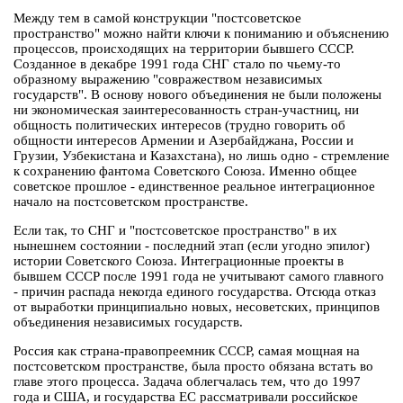
Между тем в самой конструкции "постсоветское
пространство" можно найти ключи к пониманию и объяснению
процессов, происходящих на территории бывшего СССР.
Созданное в декабре 1991 года СНГ стало по чьему-то
образному выражению "совражеством независимых
государств". В основу нового объединения не были положены
ни экономическая заинтересованность стран-участниц, ни
общность политических интересов (трудно говорить об
общности интересов Армении и Азербайджана, России и
Грузии, Узбекистана и Казахстана), но лишь одно - стремление
к сохранению фантома Советского Союза. Именно общее
советское прошлое - единственное реальное интеграционное
начало на постсоветском пространстве.
Если так, то СНГ и "постсоветское пространство" в их
нынешнем состоянии - последний этап (если угодно эпилог)
истории Советского Союза. Интеграционные проекты в
бывшем СССР после 1991 года не учитывают самого главного
- причин распада некогда единого государства. Отсюда отказ
от выработки принципиально новых, несоветских, принципов
объединения независимых государств.
Россия как страна-правопреемник СССР, самая мощная на
постсоветском пространстве, была просто обязана встать во
главе этого процесса. Задача облегчалась тем, что до 1997
года и США, и государства ЕС рассматривали российское