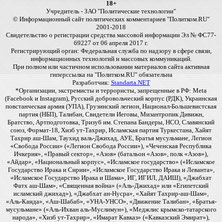
18+
Учредитель - ЗАО "Политические технологии"
© Информационный сайт политических комментариев "Политком.RU"
2001-2018
Свидетельство о регистрации средства массовой информации Эл № ФС77-
69227 от 06 апреля 2017 г.
Регистрирующий орган: Федеральная служба по надзору в сфере связи,
информационных технологий и массовых коммуникаций.
При полном или частичном использовании материалов сайта активная
гиперссылка на "Политком.RU" обязательна
Разработчик:
Standarta.NET
*Организации, экстремисты и террористы, запрещенные в РФ: Meta
(Facebook и Instagram), Русский добровольческий корпус (РДК), Украинская
повстанческая армия (УПА), Грузинский легион, Национал-Большевистская
партия (НБП), Талибан, Свидетели Иеговы, Мизантропик Дивижн,
Братство, Артподготовка, Тризуб им. Степана Бандеры, НСО, Славянский
союз, Формат-18, Хизб ут-Тахрир, Исламская партия Туркестана, Хайят
Тахрир аш-Шам, Таухид валь-Джихад, АУЕ, Братья мусульмане, Легион
«Свобода России» («Легион Свобода России»), «Чеченская Республика
Ичкерия», «Правый сектор», «Азов» (батальон «Азов», полк «Азов»),
«Айдар», «Национальный корпус», «Исламское государство» («Исламское
Государство Ирака и Сирии», «Исламское Государство Ирака и Леванта»,
«Исламское Государство Ирака и Шама», ИГ, ИГИЛ, ДАИШ), «Джабхат
Фатх аш-Шам», «Священная война» («Аль-Джихад» или «Египетский
исламский джихад»), «Джабхат ан-Нусра», «Хайят Тахрир-аш-Шам»,
«Аль-Каида», «Аш-Шабаб», «УНА-УНСО», «Движение Талибан», «Братья-
мусульмане» («Аль-Ихван аль-Муслимун»), «Меджлис крымско-татарского
народа», «Хизб ут-Тахрир», «Имарат Кавказ» («Кавказский Эмират»),