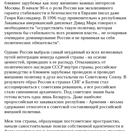
ближнее зарубежье как зону жизненно важных интересов
Москвы. В начале 90-х о роли России как эксклюзивного
гаранта стабильности и безопасности в Евразии писал даже
Генри Киссинджер. В 1996 году применительно к республикам
Закавказья американский дипломат Дэвид Марк говорил о
необходимости "осуществлять такую политику, которая
укрепила бы стабильность всех режимов власти... не оспаривая
очевидное доминирование России и не принимая на себя
политических обязательств".
Однако Россия выбрала самый неудачный из всех возможных
путей интеграции некогда единой страны - на основе
ценностей, приведших к ее распаду. Отказавшись от
политического наследия СССР внутри страны, российское
руководство в ближнем зарубежье проводило и проводит
внешнюю политику в духе ностальгии по Советскому Союзу. В
результате образ России в странах СНГ и Балтии стал
ассоциироваться с советским реваншем, а все российское
стало синонимом архаичного. Под советское знамя была
готова встать одна лишь Беларусь. Даже наиболее
пророссийская из закавказских республик - Армения - весьма
сдержанно относится к советской составляющей российской
внешней политики.
Меж тем страны, образующие постсоветское пространство,
начали самостоятельные поиски собственной идентичности и