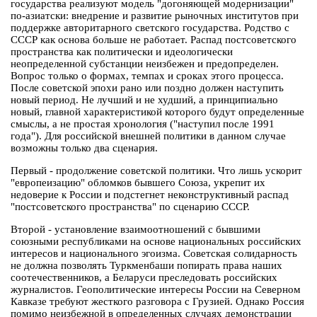
государства реализуют модель "догоняющей модернизации"
по-азиатски: внедрение и развитие рыночных институтов при
поддержке авторитарного светского государства. Родство с
СССР как основа больше не работает. Распад постсоветского
пространства как политически и идеологически
неопределенной субстанции неизбежен и предопределен.
Вопрос только о формах, темпах и сроках этого процесса.
После советской эпохи рано или поздно должен наступить
новый период. Не лучший и не худший, а принципиально
новый, главной характеристикой которого будут определенные
смыслы, а не простая хронология ("наступил после 1991
года"). Для российской внешней политики в данном случае
возможны только два сценария.
Первый - продолжение советской политики. Что лишь ускорит
"европеизацию" обломков бывшего Союза, укрепит их
недоверие к России и подстегнет неконструктивный распад
"постсоветского пространства" по сценарию СССР.
Второй - установление взаимоотношений с бывшими
союзными республиками на основе национальных российских
интересов и национального эгоизма. Советская солидарность
не должна позволять Туркменбаши попирать права наших
соотечественников, а Беларуси преследовать российских
журналистов. Геополитические интересы России на Северном
Кавказе требуют жесткого разговора с Грузией. Однако Россия
помимо неизбежной в определенных случаях демонстрации