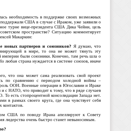
лась необходимость в поддержке своих возможных
 поддержали США в случае с Ираком, уже заявили о
очное турне вице-президента США Дика Чейни, цель
тсоветском пространстве? Ситуацию комментирует
лексей Макаркин:
ке новых партнеров и союзников?
Я думаю, что
инирующей в мире, то она не может тянуть эту
й империи были союзники. Конечно, там речь шла о
Но любая страна нуждается в системе союзов, иначе
го, что она может сама реализовать свой проект
ась по сравнению с периодом холодной войны –
 роль ООН. Военные операции в Югославии и Ираке
 с НАТО, что приводит к тому, что в ряде случаев
 То есть стопроцентной консолидации Запада нет.
ми в рамках своего круга, где она чувствует себя
х контактов.
аром США по поводу Ирана апеллируют к Совету
емя лидерства очень быстро станет невыносимым.
во?