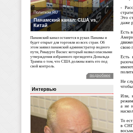
- Рас
Политком.RU
страт
Это с
Панамский канал: США vs.
даже р
Китай
Есть 
Амери
Панамский канал останется в руках Панамы и
движе
будет открыт для торговли из всех стран. Об
свою 
этом заявил панамский администратор водного
пути, Рикаурте Васкес который назвал опасными
Есть 
утверждения избранного президента Дональда
Трампа о том, что США должны взять его под
разоч
свой контроль.
имеют
полит
подробнее
Не сл
чтобы
Интервью
Или, 
режим
а не 
наско
То ес
в СНГ
восьм