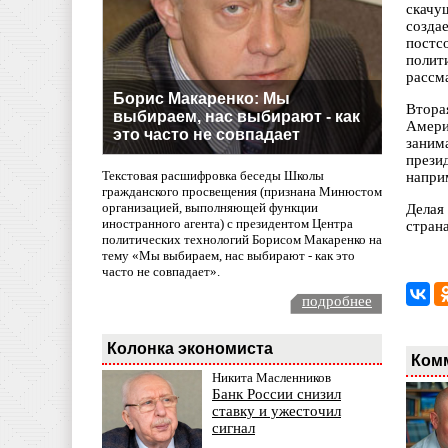
скачу
созда
постс
полит
рассм
Борис Макаренко: Мы
Втора
выбираем, нас выбирают - как
Амери
это часто не совпадает
заним
прези
Текстовая расшифровка беседы Школы
напри
гражданского просвещения (признана Минюстом
организацией, выполняющей функции
Делая
иностранного агента) с президентом Центра
стран
политических технологий Борисом Макаренко на
тему «Мы выбираем, нас выбирают - как это
часто не совпадает».
подробнее
Колонка экономиста
Ком
Никита Масленников
Банк России снизил
ставку и ужесточил
сигнал