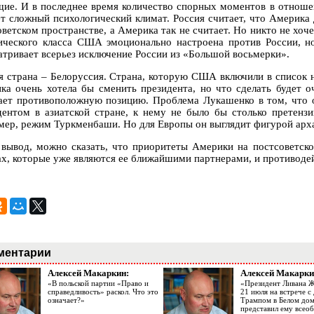
щие. И в последнее время количество спорных моментов в отнош
ет сложный психологический климат. Россия считает, что Америка
оветском пространстве, а Америка так не считает. Но никто не хоч
ического класса США эмоционально настроена против России, но
атривает всерьез исключение России из «Большой восьмерки».
я страна – Белоруссия. Страна, которую США включили в список н
ка очень хотела бы сменить президента, но что сделать будет о
ает противоположную позицию. Проблема Лукашенко в том, что о
дентом в азиатской стране, к нему не было бы столько претензи
мер, режим Туркменбаши. Но для Европы он выглядит фигурой арх
 вывод, можно сказать, что приоритеты Америки на постсоветско
ах, которые уже являются ее ближайшими партнерами, и противоде
ментарии
Алексей Макаркин:
Алексей Макарки
«В польской партии «Право и
«Президент Ливана 
справедливость» раскол. Что это
21 июля на встрече 
означает?»
Трампом в Белом до
представил ему все