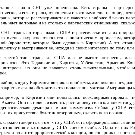
становка сил в СНГ уже определена. Есть страны - партнер
егически, и есть страны, отношения с которыми еще не определены
траны, которые рассматриваются в качестве наиболее близких пар
ечь идет не только и не столько о партнерских отношениях, сколько
в СНГ страны, которые важны США стратегически из-за их природ
ка очень аккуратно относится к политическим процессам, котор
ний (вроде тех, которые были сделаны в Киргизии). А эти стра
политику и выстраивают ее, исходя из своих интересов по тому или
и третий тип стран, где США или не имеют интересов, или 
аровалось. Это Таджикистан, Киргизия, Узбекистан, Армения. Ко
 интересы, но они не являются столь значительными, чтобы 
ики.
учайно, когда у Каримова возникли проблемы, американцы осудили е
 закрыть глаза на обстоятельства подавления мятежа. Американцы 
например, в Киргизии они попытались поэкспериментировать, 
 Акаева. Они пытались изменить расстановку сил в клановом госуда
идеологическая: демократизм или коммунизм. Сейчас у США ест
лько их присутствие будет долгосрочным, сказать пока сложно.
ть сложно говорить о том, что у США есть сформировавшаяся лини
, отношения с которыми у США совсем особые. Одна из них Ро
ерке» и по антитеррористической коалиции, но соперник на постсо