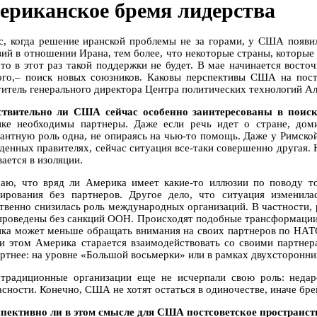
ериканское бремя лидерства
с, когда решение иранской проблемы не за горами, у США появи
вий в отношении Ирана, тем более, что некоторые страны, которые
что в этот раз такой поддержки не будет. В мае начинается вост
ого,– поиск новых союзников. Каковы перспективы США на пос
титель генерального директора Центра политических технологий А
ствительно ли США сейчас особенно заинтересованы в поис
ке необходимы партнеры. Даже если речь идет о стране, дом
антную роль одна, не опираясь на чью-то помощь. Даже у Римско
денных правителях, сейчас ситуация все-таки совершенно другая. 
ается в изоляции.
аю, что вряд ли Америка имеет какие-то иллюзии по поводу то
ирования без партнеров. Другое дело, что ситуация изменил
твенно снизилась роль международных организаций. В частности,
проведены без санкций ООН. Происходят подобные трансформации и
ка может меньше обращать внимания на своих партнеров по НАТО.
и этом Америка старается взаимодействовать со своими партнера
ртнее: на уровне «Большой восьмерки» или в рамках двухсторонни
традиционные организации еще не исчерпали свою роль: нед
асности. Конечно, США не хотят остаться в одиночестве, иначе бр
спективно ли в этом смысле для США постсоветское пространст