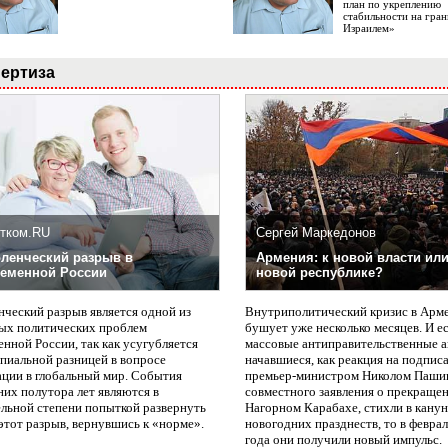
план по укреплению
стабильности на гран
Израилем»
ертиза
тком.RU
Сергей Маркедонов
ленческий разрыв в
Армения: к новой власти или
еменной России
новой республике?
нческий разрыв является одной из
Внутриполитический кризис в Арм
ых политических проблем
бушует уже несколько месяцев. И е
нной России, так как усугубляется
массовые антиправительственные а
пиальной разницей в вопросе
начавшиеся, как реакция на подпис
ации в глобальный мир. События
премьер-министром Николом Паши
них полутора лет являются в
совместного заявления о прекращен
ельной степени попыткой развернуть
Нагорном Карабахе, стихли в канун
этот разрыв, вернувшись к «норме».
новогодних празднеств, то в февра
года они получили новый импульс.