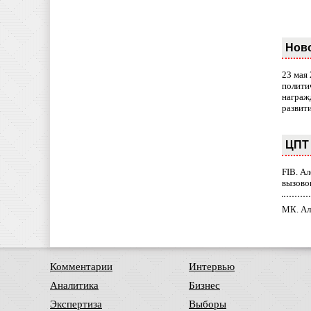
Нов
23 мая
полити
награж
развит
ЦПТ 
FIB. А
вызово
МК. Ал
Комментарии
Интервью
Аналитика
Бизнес
Экспертиза
Выборы