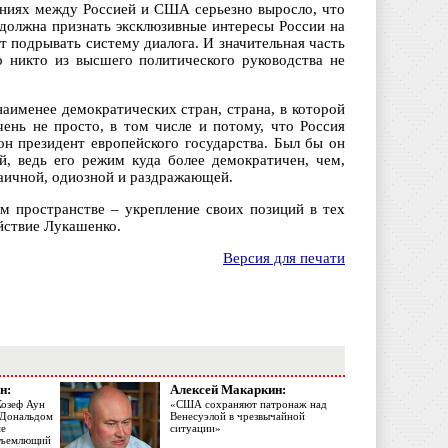
ениях между Россией и США серьезно выросло, что
 должна признать эксклюзивные интересы России на
ет подрывать систему диалога. И значительная часть
 никто из высшего политического руководства не
аименее демократических стран, страна, в которой
чень не просто, в том числе и потому, что Россия
н президент европейского государства. Был бы он
й, ведь его режим куда более демократичен, чем,
аичной, одиозной и раздражающей.
м пространстве – укрепление своих позиций в тех
йствие Лукашенко.
Версия для печати
н:
Алексей Макаркин:
Жозеф Аун
«США сохраняют патронаж над
с Дональдом
Венесуэлой в чрезвычайной
ме
ситуации»
объемлющий