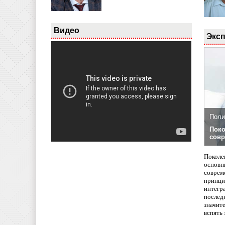
Видео
Эксп
Поли
Поко
совр
Поколе
основн
совреме
принци
интегр
послед
значит
вспять 