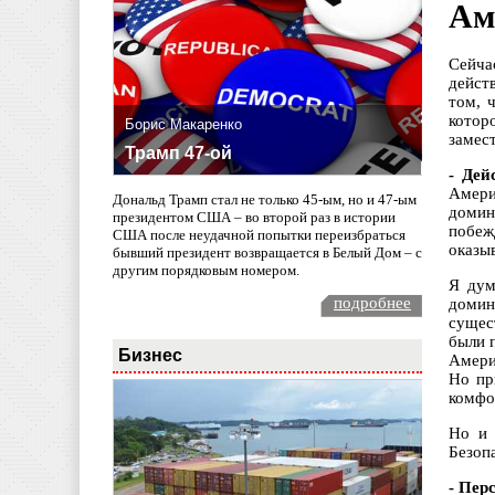
Ам
Сейча
дейст
том, 
котор
Борис Макаренко
замес
Трамп 47-ой
- Дей
Амери
Дональд Трамп стал не только 45-ым, но и 47-ым
домин
президентом США – во второй раз в истории
побеж
США после неудачной попытки переизбраться
оказыв
бывший президент возвращается в Белый Дом – с
другим порядковым номером.
Я дум
подробнее
домин
сущес
были 
Бизнес
Амери
Но пр
комфо
Но и 
Безоп
- Пер