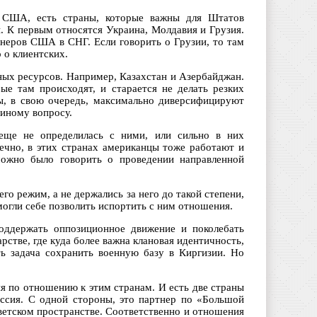
ы США, есть страны, которые важны для Штатов
. К первым относятся Украина, Молдавия и Грузия.
тнеров США в СНГ. Если говорить о Грузии, то там
 о клиентских.
ных ресурсов. Например, Казахстан и Азербайджан.
ые там происходят, и старается не делать резких
ны, в свою очередь, максимально диверсифицируют
 иному вопросу.
еще не определилась с ними, или сильно в них
нечно, в этих странах американцы тоже работают и
можно было говорить о проведении направленной
го режим, а не держались за него до такой степени,
могли себе позволить испортить с ним отношения.
поддержать оппозиционное движение и поколебать
рстве, где куда более важна клановая идентичность,
ь задача сохранить военную базу в Киргизии. Но
я по отношению к этим странам. И есть две страны
ссия. С одной стороны, это партнер по «Большой
ветском пространстве. Соответственно и отношения