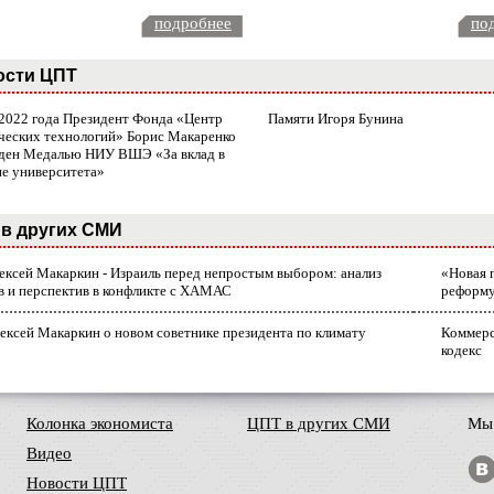
подробнее
по
ости ЦПТ
 2022 года Президент Фонда «Центр
Памяти Игоря Бунина
ческих технологий» Борис Макаренко
ден Медалью НИУ ВШЭ «За вклад в
ие университета»
в других СМИ
лексей Макаркин - Израиль перед непростым выбором: анализ
«Новая 
в и перспектив в конфликте с ХАМАС
реформ
ексей Макаркин о новом советнике президента по климату
Коммерс
кодекс
Колонка экономиста
ЦПТ в других СМИ
Мы 
Видео
Новости ЦПТ