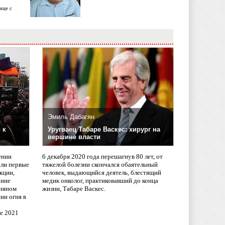
ице с
Эмиль Дабагян
 к
Уругваец Табаре Васкес: хирург на
вершине власти
ении
6 декабря 2020 года перешагнув 80 лет, от
сли первые
тяжелой болезни скончался обаятельный
кции,
человек, выдающийся деятель, блестящий
ание
медик онколог, практиковавший до конца
няном
жизни, Табаре Васкес.
ии огня в
ле 2021