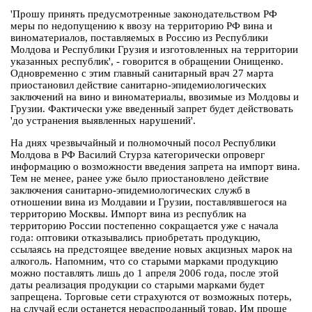
'Прошу принять предусмотренные законодательством РФ
меры по недопущению к ввозу на территорию РФ вина и
виноматериалов, поставляемых в Россию из Республики
Молдова и Республики Грузия и изготовленных на территории
указанных республик', - говорится в обращении Онищенко.
Одновременно с этим главный санитарный врач 27 марта
приостановил действие санитарно-эпидемиологических
заключений на вино и виноматериалы, ввозимые из Молдовы и
Грузии. Фактически уже введенный запрет будет действовать
'до устранения выявленных нарушений'.
На днях чрезвычайный и полномочный посол Республики
Молдова в РФ Василий Стурза категорически опроверг
информацию о возможности введения запрета на импорт вина.
Тем не менее, ранее уже было приостановлено действие
заключения санитарно-эпидемиологических служб в
отношении вина из Молдавии и Грузии, поставлявшегося на
территорию Москвы. Импорт вина из республик на
территорию России постепенно сокращается уже с начала
года: оптовики отказывались приобретать продукцию,
ссылаясь на предстоящее введение новых акцизных марок на
алкоголь. Напомним, что со старыми марками продукцию
можно поставлять лишь до 1 апреля 2006 года, после этой
даты реализация продукции со старыми марками будет
запрещена. Торговые сети страхуются от возможных потерь,
на случай если останется нераспроданный товар. Им проще