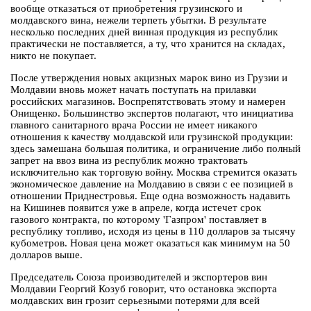
вообще отказаться от приобретения грузинского и
молдавского вина, нежели терпеть убытки. В результате
несколько последних дней винная продукция из республик
практически не поставляется, а ту, что хранится на складах,
никто не покупает.
После утверждения новых акцизных марок вино из Грузии и
Молдавии вновь может начать поступать на прилавки
российских магазинов. Воспрепятствовать этому и намерен
Онищенко. Большинство экспертов полагают, что инициатива
главного санитарного врача России не имеет никакого
отношения к качеству молдавской или грузинской продукции:
здесь замешана большая политика, и ограничение либо полный
запрет на ввоз вина из республик можно трактовать
исключительно как торговую войну. Москва стремится оказать
экономическое давление на Молдавию в связи с ее позицией в
отношении Приднестровья. Еще одна возможность надавить
на Кишинев появится уже в апреле, когда истечет срок
газового контракта, по которому 'Газпром' поставляет в
республику топливо, исходя из цены в 110 долларов за тысячу
кубометров. Новая цена может оказаться как минимум на 50
долларов выше.
Председатель Союза производителей и экспортеров вин
Молдавии Георгий Козуб говорит, что остановка экспорта
молдавских вин грозит серьезными потерями для всей