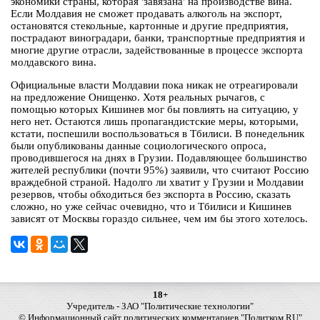
экономики страны, которая 'завязана' на производстве вина.
Если Молдавия не сможет продавать алкоголь на экспорт,
остановятся стекольные, картонные и другие предприятия,
пострадают виноградари, банки, транспортные предприятия и
многие другие отрасли, задействованные в процессе экспорта
молдавского вина.
Официальные власти Молдавии пока никак не отреагировали
на предложение Онищенко. Хотя реальных рычагов, с
помощью которых Кишинев мог бы повлиять на ситуацию, у
него нет. Остаются лишь пропагандистские меры, которыми,
кстати, поспешили воспользоваться в Тбилиси. В понедельник
были опубликованы данные социологического опроса,
проводившегося на днях в Грузии. Подавляющее большинство
жителей республики (почти 95%) заявили, что считают Россию
враждебной страной. Надолго ли хватит у Грузии и Молдавии
резервов, чтобы обходиться без экспорта в Россию, сказать
сложно, но уже сейчас очевидно, что и Тбилиси и Кишинев
зависят от Москвы гораздо сильнее, чем им бы этого хотелось.
18+
Учредитель - ЗАО "Политические технологии"
© Информационный сайт политических комментариев "Политком.RU"