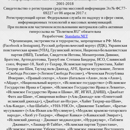
2001-2018
Свидетельство о регистрации средства массовой информации Эл № ФС77-
69227 от 06 апреля 2017 г.
Регистрирующий орган: Федеральная служба по надзору в сфере связи,
информационных технологий и массовых коммуникаций.
При полном или частичном использовании материалов сайта активная
гиперссылка на "Политком.RU" обязательна
Разработчик:
Standarta.NET
*Организации, экстремисты и террористы, запрещенные в РФ: Meta
(Facebook и Instagram), Русский добровольческий корпус (РДК), Украинская
повстанческая армия (УПА), Грузинский легион, Национал-Большевистская
партия (НБП), Талибан, Свидетели Иеговы, Мизантропик Дивижн,
Братство, Артподготовка, Тризуб им. Степана Бандеры, НСО, Славянский
союз, Формат-18, Хизб ут-Тахрир, Исламская партия Туркестана, Хайят
Тахрир аш-Шам, Таухид валь-Джихад, АУЕ, Братья мусульмане, Легион
«Свобода России» («Легион Свобода России»), «Чеченская Республика
Ичкерия», «Правый сектор», «Азов» (батальон «Азов», полк «Азов»),
«Айдар», «Национальный корпус», «Исламское государство» («Исламское
Государство Ирака и Сирии», «Исламское Государство Ирака и Леванта»,
«Исламское Государство Ирака и Шама», ИГ, ИГИЛ, ДАИШ), «Джабхат
Фатх аш-Шам», «Священная война» («Аль-Джихад» или «Египетский
исламский джихад»), «Джабхат ан-Нусра», «Хайят Тахрир-аш-Шам»,
«Аль-Каида», «Аш-Шабаб», «УНА-УНСО», «Движение Талибан», «Братья-
мусульмане» («Аль-Ихван аль-Муслимун»), «Меджлис крымско-татарского
народа», «Хизб ут-Тахрир», «Имарат Кавказ» («Кавказский Эмират»),
«Исламский джихад – Джамаат моджахедов», «Нурджулар», «Таблиги
Джамаат», «Лашкар-И-Тайба», «Исламская партия Туркестана»,
«Исламское движение Узбекистана», «Исламское движение Восточного