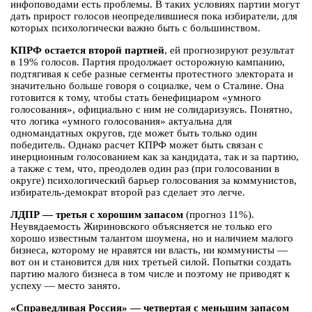
инфоповодами есть проблемы. В таких условиях партии могут
дать прирост голосов неопределившиеся пока избиратели, для
которых психологически важно быть с большинством.
КПРФ остается второй партией
, ей прогнозируют результат
в 19% голосов. Партия продолжает осторожную кампанию,
подтягивая к себе разные сегменты протестного электората и
значительно больше говоря о социалке, чем о Сталине. Она
готовится к тому, чтобы стать бенефициаром «умного
голосования», официально с ним не солидаризуясь. Понятно,
что логика «умного голосования» актуальна для
одномандатных округов, где может быть только один
победитель. Однако расчет КПРФ может быть связан с
инерционным голосованием как за кандидата, так и за партию,
а также с тем, что, преодолев один раз (при голосовании в
округе) психологический барьер голосования за коммунистов,
избиратель-демократ второй раз сделает это легче.
ЛДПР — третья с хорошим запасом
(прогноз 11%).
Неувядаемость Жириновского объясняется не только его
хорошо известным талантом шоумена, но и наличием малого
бизнеса, которому не нравятся ни власть, ни коммунисты —
вот он и становится для них третьей силой. Попытки создать
партию малого бизнеса в том числе и поэтому не приводят к
успеху — место занято.
«Справедливая Россия» — четвертая с меньшим запасом