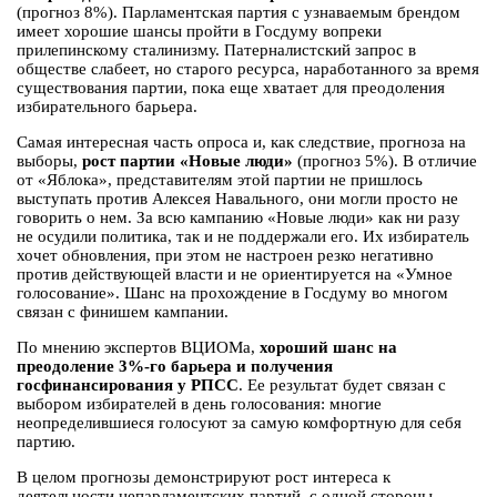
(прогноз 8%). Парламентская партия с узнаваемым брендом
имеет хорошие шансы пройти в Госдуму вопреки
прилепинскому сталинизму. Патерналистский запрос в
обществе слабеет, но старого ресурса, наработанного за время
существования партии, пока еще хватает для преодоления
избирательного барьера.
Самая интересная часть опроса и, как следствие, прогноза на
выборы,
рост партии «Новые люди»
(прогноз 5%). В отличие
от «Яблока», представителям этой партии не пришлось
выступать против Алексея Навального, они могли просто не
говорить о нем. За всю кампанию «Новые люди» как ни разу
не осудили политика, так и не поддержали его. Их избиратель
хочет обновления, при этом не настроен резко негативно
против действующей власти и не ориентируется на «Умное
голосование». Шанс на прохождение в Госдуму во многом
связан с финишем кампании.
По мнению экспертов ВЦИОМа,
хороший шанс на
преодоление 3%-го барьера и получения
госфинансирования у РПСС
. Ее результат будет связан с
выбором избирателей в день голосования: многие
неопределившиеся голосуют за самую комфортную для себя
партию.
В целом прогнозы демонстрируют рост интереса к
деятельности непарламентских партий, с одной стороны,