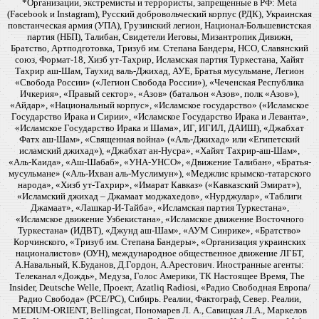
*Организации, экстремисты и террористы, запрещенные в РФ: Meta
(Facebook и Instagram), Русский добровольческий корпус (РДК), Украинская
повстанческая армия (УПА), Грузинский легион, Национал-Большевистская
партия (НБП), Талибан, Свидетели Иеговы, Мизантропик Дивижн,
Братство, Артподготовка, Тризуб им. Степана Бандеры, НСО, Славянский
союз, Формат-18, Хизб ут-Тахрир, Исламская партия Туркестана, Хайят
Тахрир аш-Шам, Таухид валь-Джихад, АУЕ, Братья мусульмане, Легион
«Свобода России» («Легион Свобода России»), «Чеченская Республика
Ичкерия», «Правый сектор», «Азов» (батальон «Азов», полк «Азов»),
«Айдар», «Национальный корпус», «Исламское государство» («Исламское
Государство Ирака и Сирии», «Исламское Государство Ирака и Леванта»,
«Исламское Государство Ирака и Шама», ИГ, ИГИЛ, ДАИШ), «Джабхат
Фатх аш-Шам», «Священная война» («Аль-Джихад» или «Египетский
исламский джихад»), «Джабхат ан-Нусра», «Хайят Тахрир-аш-Шам»,
«Аль-Каида», «Аш-Шабаб», «УНА-УНСО», «Движение Талибан», «Братья-
мусульмане» («Аль-Ихван аль-Муслимун»), «Меджлис крымско-татарского
народа», «Хизб ут-Тахрир», «Имарат Кавказ» («Кавказский Эмират»),
«Исламский джихад – Джамаат моджахедов», «Нурджулар», «Таблиги
Джамаат», «Лашкар-И-Тайба», «Исламская партия Туркестана»,
«Исламское движение Узбекистана», «Исламское движение Восточного
Туркестана» (ИДВТ), «Джунд аш-Шам», «АУМ Синрике», «Братство»
Корчинского, «Тризуб им. Степана Бандеры», «Организация украинских
националистов» (ОУН), международное общественное движение ЛГБТ,
А.Навальный, К.Буданов, Д.Гордон, А.Арестович. Иностранные агенты:
Телеканал «Дождь», Медуза, Голос Америки, ТК Настоящее Время, The
Insider, Deutsche Welle, Проект, Azatliq Radiosi, «Радио Свободная Европа/
Радио Свобода» (PCE/PC), Сибирь. Реалии, Фактограф, Север. Реалии,
MEDIUM-ORIENT, Bellingcat, Пономарев Л. А., Савицкая Л.А., Маркелов